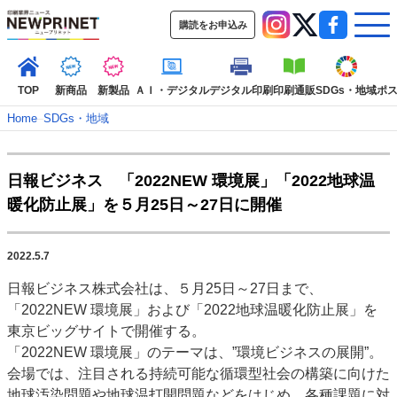
購読をお申込み
TOP
新商品
新製品
ＡＩ・デジタル
デジタル印刷
印刷通販
SDGs・地域
ポ
Home
–
SDGs・地域
インデックス
日報ビジネス 「2022NEW 環境展」「2022地球温
TOP
新着記事
特集記事
動画コンテンツ
暖化防止展」を５月25日～27日に開催
インタビュー
コレクション
カテゴリー一覧
2022.5.7
新商品
新製品
ＡＩ・デジタル
デジタル印刷
印刷通販
日報ビジネス株式会社は、５月25日～27日まで、
SDGs・地域
ポストプレス
ビジネス
イベント
信用情報
業界
「2022NEW 環境展」および「2022地球温暖化防止展」を
市場・統計
人事・移転・異動・訃報
東京ビッグサイトで開催する。
「2022NEW 環境展」のテーマは、”環境ビジネスの展開”。
特集記事カテゴリー一覧
会場では、注目される持続可能な循環型社会の構築に向けた
2022 見える化・MIS特集
地球汚染問題や地球温打開問題などをはじめ、各種課題に対