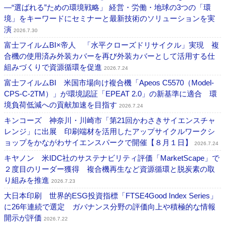
―“選ばれる”ための環境戦略」 経営・労働・地球の3つの「環
境」をキーワードにセミナーと最新技術のソリューションを実
演
2026.7.30
富士フイルムBI×帝人 「水平クローズドリサイクル」実現 複
合機の使用済み外装カバーを再び外装カバーとして活用する仕
組みづくりで資源循環を促進
2026.7.24
富士フイルムBI 米国市場向け複合機「Apeos C5570（Model-
CPS-C-2TM）」が環境認証「EPEAT 2.0」の新基準に適合 環
境負荷低減への貢献加速を目指す
2026.7.24
キンコーズ 神奈川・川崎市「第21回かわさきサイエンスチャ
レンジ」に出展 印刷端材を活用したアップサイクルワークシ
ョップをかながわサイエンスパークで開催【８月１日】
2026.7.24
キヤノン 米IDC社のサステナビリティ評価「MarketScape」で
２度目のリーダー獲得 複合機再生など資源循環と脱炭素の取
り組みを推進
2026.7.23
大日本印刷 世界的ESG投資指標「FTSE4Good Index Series」
に26年連続で選定 ガバナンス分野の評価向上や積極的な情報
開示が評価
2026.7.22