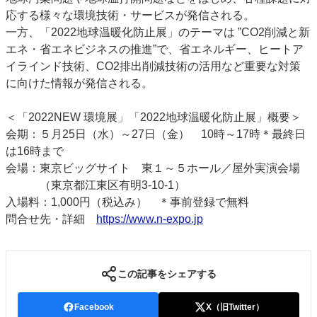
応する様々な環境技術・サービスが発信される。
特集・デジタル印刷 アイデアで勝負！ ～多様なビジネス・多彩な商材～
一方、「2022地球温暖化防止展」のテーマは ”CO2削減と新
JAPAN PACK 2023 特集
中古印刷機・製本機特集
2022 検査・校正特集
エネ・省エネビジネスの推進”で、省エネルギー、ヒートア
特集・デジタル印刷 ～ 新成長軌道を描く
イラインド技術、CO2排出削減技術の活用など重要な対策
に向けた情報が発信される。
案内
発刊案内
JFPI印刷用語集
印刷機材年鑑
＜「2022NEW 環境展」「2022地球温暖化防止展」概要＞
運営
会期：５月25日（水）～27日（金） 10時～17時＊最終日
は16時まで
会社案内
購読・購入申し込み
サイトポリシー
会場：東京ビッグサイト 東１～５ホール／屋外実演会場
お問い合わせ
（東京都江東区有明3-10-1）
入場料：1,000円（税込み） ＊事前登録で無料
問合せ先・詳細
https://www.n-expo.jp
この記事をシェアする
Facebook
X（旧Twitter）