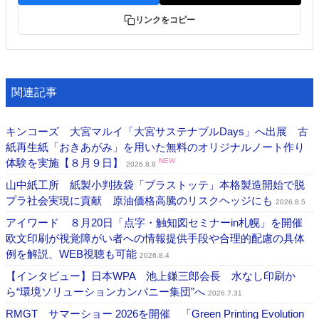
リンクをコピー
関連記事
キンコーズ 大宮マルイ「大宮サステナブルDays」へ出展 古
紙再生紙「おきあがみ」を用いた無料のオリジナルノート作り
体験を実施【８月９日】
NEW
2026.8.8
山中紙工所 紙製小判抜袋「プラストッテ」本格製造開始で脱
プラ社会実現に貢献 原油価格高騰のリスクヘッジにも
2026.8.5
アイワード ８月20日「点字・触知図セミナーin札幌」を開催
欧文印刷が視覚障がい者への情報提供手段や合理的配慮の具体
例を解説、WEB視聴も可能
2026.8.4
【インタビュー】日本WPA 池上鎌三郎会長 水なし印刷か
ら“環境ソリューションカンパニー集団”へ
2026.7.31
RMGT サマーショー 2026を開催 「Green Printing Evolution