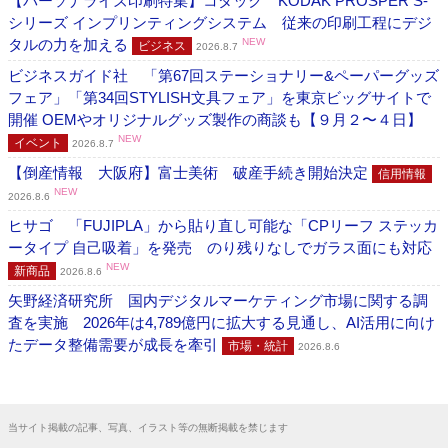
【パーソナライズ印刷特集】コダック KODAK PROSPER S-
シリーズ インプリンティングシステム 従来の印刷工程にデジ
タルの力を加える
NEW
ビジネス
2026.8.7
ビジネスガイド社 「第67回ステーショナリー&ペーパーグッズ
フェア」「第34回STYLISH文具フェア」を東京ビッグサイトで
開催 OEMやオリジナルグッズ製作の商談も【９月２〜４日】
NEW
イベント
2026.8.7
【倒産情報 大阪府】富士美術 破産手続き開始決定
信用情報
NEW
2026.8.6
ヒサゴ 「FUJIPLA」から貼り直し可能な「CPリーフ ステッカ
ータイプ 自己吸着」を発売 のり残りなしでガラス面にも対応
NEW
新商品
2026.8.6
矢野経済研究所 国内デジタルマーケティング市場に関する調
査を実施 2026年は4,789億円に拡大する見通し、AI活用に向け
たデータ整備需要が成長を牽引
市場・統計
2026.8.6
当サイト掲載の記事、写真、イラスト等の無断掲載を禁じます