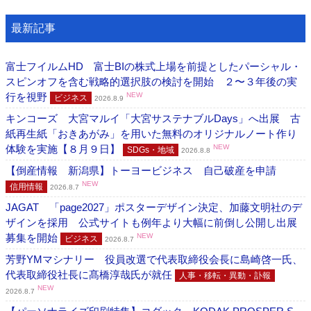
最新記事
富士フイルムHD 富士BIの株式上場を前提としたパーシャル・
スピンオフを含む戦略的選択肢の検討を開始 ２〜３年後の実
行を視野
NEW
ビジネス
2026.8.9
キンコーズ 大宮マルイ「大宮サステナブルDays」へ出展 古
紙再生紙「おきあがみ」を用いた無料のオリジナルノート作り
体験を実施【８月９日】
NEW
SDGs・地域
2026.8.8
【倒産情報 新潟県】トーヨービジネス 自己破産を申請
NEW
信用情報
2026.8.7
JAGAT 「page2027」ポスターデザイン決定、加藤文明社のデ
ザインを採用 公式サイトも例年より大幅に前倒し公開し出展
募集を開始
NEW
ビジネス
2026.8.7
芳野YMマシナリー 役員改選で代表取締役会長に島崎啓一氏、
代表取締役社長に髙橋淳哉氏が就任
人事・移転・異動・訃報
NEW
2026.8.7