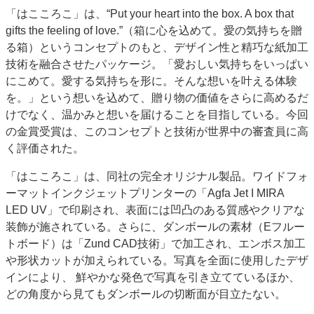
「はこころこ」は、“Put your heart into the box. A box that
gifts the feeling of love.”（箱に心を込めて。愛の気持ちを贈
る箱）というコンセプトのもと、デザイン性と精巧な紙加工
技術を融合させたパッケージ。「愛おしい気持ちをいっぱい
にこめて。愛する気持ちを形に。そんな想いを叶える体験
を。」という想いを込めて、贈り物の価値をさらに高めるだ
けでなく、温かみと想いを届けることを目指している。今回
の金賞受賞は、このコンセプトと技術が世界中の審査員に高
く評価された。
「はこころこ」は、同社の完全オリジナル製品。ワイドフォ
ーマットインクジェットプリンターの「Agfa Jet I MIRA
LED UV」で印刷され、表面には凹凸のある質感やクリアな
装飾が施されている。さらに、ダンボールの素材（Eフルー
トボード）は「Zund CAD技術」で加工され、エンボス加工
や形状カットが加えられている。写真を全面に使用したデザ
インにより、 鮮やかな発色で写真を引き立てているほか、
どの角度から見てもダンボールの切断面が目立たない。