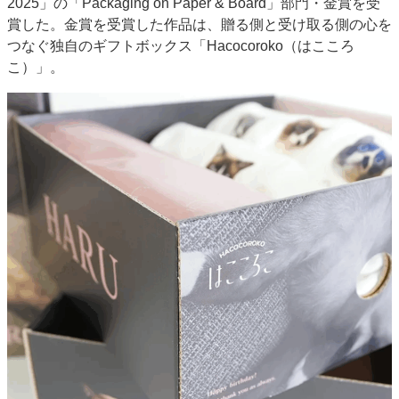
2025」の「Packaging on Paper & Board」部門・金賞を受
特集・デジタル印刷 アイデアで勝負！ ～多様なビジネス・多彩な商材～
賞した。金賞を受賞した作品は、贈る側と受け取る側の心を
つなぐ独自のギフトボックス「Hacocoroko（はこころ
JAPAN PACK 2023 特集
中古印刷機・製本機特集
2022 検査・校正特集
こ）」。
特集・デジタル印刷 ～ 新成長軌道を描く
案内
発刊案内
JFPI印刷用語集
印刷機材年鑑
運営
会社案内
購読・購入申し込み
サイトポリシー
お問い合わせ