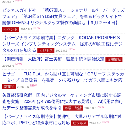
NEW
2026.8.7
ビジネスガイド社 「第67回ステーショナリー&ペーパーグッズ
フェア」「第34回STYLISH文具フェア」を東京ビッグサイトで
開催 OEMやオリジナルグッズ製作の商談も【９月２〜４日】
NEW
イベント
2026.8.7
【パーソナライズ印刷特集】コダック KODAK PROSPER S-
シリーズ インプリンティングシステム 従来の印刷工程にデジ
タルの力を加える
NEW
ビジネス
2026.8.7
【倒産情報 大阪府】富士美術 破産手続き開始決定
信用情報
NEW
2026.8.6
ヒサゴ 「FUJIPLA」から貼り直し可能な「CPリーフ ステッカ
ータイプ 自己吸着」を発売 のり残りなしでガラス面にも対応
NEW
新商品
2026.8.6
矢野経済研究所 国内デジタルマーケティング市場に関する調
査を実施 2026年は4,789億円に拡大する見通し、AI活用に向け
たデータ整備需要が成長を牽引
NEW
市場・統計
2026.8.6
【パーソナライズ印刷特集】博伸社 大量バリアブル印刷に対
応ユポ、PETなど特殊素材にも対応
NEW
ビジネス
2026.8.6