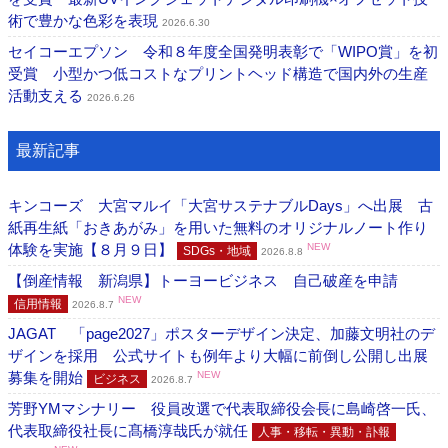
術で豊かな色彩を表現
2026.6.30
セイコーエプソン 令和８年度全国発明表彰で「WIPO賞」を初
受賞 小型かつ低コストなプリントヘッド構造で国内外の生産
活動支える
2026.6.26
最新記事
キンコーズ 大宮マルイ「大宮サステナブルDays」へ出展 古
紙再生紙「おきあがみ」を用いた無料のオリジナルノート作り
体験を実施【８月９日】
NEW
SDGs・地域
2026.8.8
【倒産情報 新潟県】トーヨービジネス 自己破産を申請
NEW
信用情報
2026.8.7
JAGAT 「page2027」ポスターデザイン決定、加藤文明社のデ
ザインを採用 公式サイトも例年より大幅に前倒し公開し出展
募集を開始
NEW
ビジネス
2026.8.7
芳野YMマシナリー 役員改選で代表取締役会長に島崎啓一氏、
代表取締役社長に髙橋淳哉氏が就任
人事・移転・異動・訃報