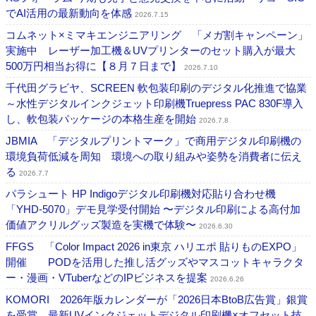
でAI活用の最新動向を体感
2026.7.15
コムネット×ミマキエンジニアリング 「メガ割キャンペーン」
実施中 レーザー加工機＆UVプリンターのセット購入が最大
500万円相当お得に【８月７日まで】
2026.7.10
千代田グラビヤ、SCREEN 軟包装印刷のデジタル化推進で協業
～水性デジタルインクジェット印刷機Truepress PAC 830F導入
し、軟包装パッケージの本格生産を開始
2026.7.8
JBMIA 「デジタルプリントマーク」で商用デジタル印刷機の
環境負荷低減を周知 環境への取り組みや姿勢を消費者に伝え
る
2026.7.7
パラシュート HP Indigoデジタル印刷機対応貼り合わせ機
「YHD-5070」デモ見学受付開始 〜デジタル印刷による高付加
価値アクリルグッズ製造を実機で体験〜
2026.6.30
FFGS 「Color Impact 2026 in東京 ハリエポ 貼りものEXPO」
開催 PODを活用した推し活グッズやマスコットキャラクタ
ー・漫画・VTuberなどのIPビジネスを提案
2026.6.26
KOMORI 2026年版カレンダーが「2026日本BtoB広告賞」銀賞
を受賞 最新UVインクジェットデジタル印刷機×オフセット技