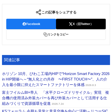
この記事をシェアする
Facebook
X（旧Twitter）
リンクをコピー
関連記事
ホリゾン 10月、びわこ工場内HIPで“Horizon Smart Factory 2026
in HIP開催へ～“無人化との共存 〜FIRST TOUCH〜”、人の介
入を最小限に抑えたスマートファクトリーを体感
2026.8.3
富士フイルムBI×帝人 「水平クローズドリサイクル」実現 複
合機の使用済み外装カバーを再び外装カバーとして活用する仕
組みづくりで資源循環を促進
2026.7.24
KSフォーラム 今期も見学と意見交換を中心に活動～リコーSIC