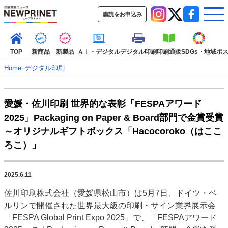
購読をお申込み
TOP
新商品
新製品
ＡＩ・デジタル
デジタル印刷
印刷通販
SDGs・地域
ポ
Home
–
デジタル印刷
インデックス
愛媛・佐川印刷 世界的な表彰「FESPAアワード
TOP
新着記事
特集記事
動画コンテンツ
2025」Packaging on Paper & Board部門で金賞受賞
インタビュー
コレクション
～オリジナルギフトボックス「Hacocoroko（はここ
カテゴリー一覧
ろこ）」
新商品
新製品
ＡＩ・デジタル
デジタル印刷
印刷通販
SDGs・地域
ポストプレス
ビジネス
イベント
信用情報
業界
2025.6.11
市場・統計
人事・移転・異動・訃報
佐川印刷株式会社（愛媛県松山市）は5月7日、ドイツ・ベ
ルリンで開催された世界最大級の印刷・サイン業界展示会
特集記事カテゴリー一覧
「FESPA Global Print Expo 2025」で、「FESPAアワード
2022 見える化・MIS特集