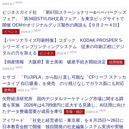
NEW
2026.8.7
ビジネスガイド社 「第67回ステーショナリー&ペーパーグッズ
フェア」「第34回STYLISH文具フェア」を東京ビッグサイトで
開催 OEMやオリジナルグッズ製作の商談も【９月２〜４日】
NEW
イベント
2026.8.7
【パーソナライズ印刷特集】コダック KODAK PROSPER S-
シリーズ インプリンティングシステム 従来の印刷工程にデジ
タルの力を加える
NEW
ビジネス
2026.8.7
【倒産情報 大阪府】富士美術 破産手続き開始決定
信用情報
NEW
2026.8.6
ヒサゴ 「FUJIPLA」から貼り直し可能な「CPリーフ ステッカ
ータイプ 自己吸着」を発売 のり残りなしでガラス面にも対応
NEW
新商品
2026.8.6
矢野経済研究所 国内デジタルマーケティング市場に関する調
査を実施 2026年は4,789億円に拡大する見通し、AI活用に向け
たデータ整備需要が成長を牽引
NEW
市場・統計
2026.8.6
アイワード 「社史と経営者伝・東京展」を８月25日〜26日に
日本教育会館で開催 独自開発の社史編集システム実演や実物