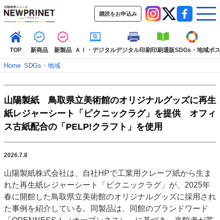
購読をお申込み
TOP
新商品
新製品
ＡＩ・デジタル
デジタル印刷
印刷通販
SDGs・地域
ポ
Home
–
SDGs・地域
インデックス
山陽製紙 鳥取県立美術館のオリジナルグッズに再生
TOP
新着記事
特集記事
動画コンテンツ
紙レジャーシート「ピクニックラグ」を提供 オフィ
インタビュー
コレクション
ス古紙配合の「PELP!クラフト」を使用
カテゴリー一覧
新商品
新製品
ＡＩ・デジタル
デジタル印刷
印刷通販
2026.7.8
SDGs・地域
ポストプレス
ビジネス
イベント
信用情報
業界
山陽製紙株式会社は、自社HPで工業用クレープ紙から生ま
市場・統計
人事・移転・異動・訃報
れた再生紙レジャーシート「ピクニックラグ」が、2025年
春に開館した鳥取県立美術館のオリジナルグッズに採用され
特集記事カテゴリー一覧
た事例を紹介している。同製品は、同館のブランドワード
2022 見える化・MIS特集