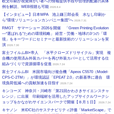
欧文印刷が視覚障がい者への情報提供手段や合理的配慮の具体
例を解説、WEB視聴も可能
2026.8.4
【インタビュー】日本WPA 池上鎌三郎会長 水なし印刷か
ら“環境ソリューションカンパニー集団”へ
2026.7.31
RMGT サマーショー 2026を開催 「Green Printing Evolution
―“選ばれる”ための環境戦略」 経営・労働・地球の3つの「環
境」をキーワードにセミナーと最新技術のソリューションを実
演
2026.7.30
富士フイルムBI×帝人 「水平クローズドリサイクル」実現 複
合機の使用済み外装カバーを再び外装カバーとして活用する仕
組みづくりで資源循環を促進
2026.7.24
富士フイルムBI 米国市場向け複合機「Apeos C5570（Model-
CPS-C-2TM）」が環境認証「EPEAT 2.0」の新基準に適合 環
境負荷低減への貢献加速を目指す
2026.7.24
キンコーズ 神奈川・川崎市「第21回かわさきサイエンスチャ
レンジ」に出展 印刷端材を活用したアップサイクルワークシ
ョップをかながわサイエンスパークで開催【８月１日】
2026.7.24
キヤノン 米IDC社のサステナビリティ評価「MarketScape」で