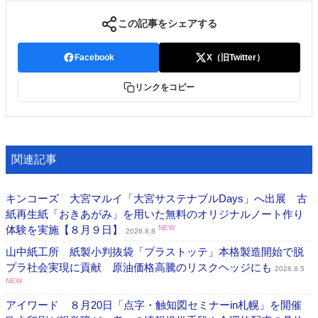
この記事をシェアする
Facebook
X（旧Twitter）
リンクをコピー
関連記事
キンコーズ 大宮マルイ「大宮サステナブルDays」へ出展 古
紙再生紙「おきあがみ」を用いた無料のオリジナルノート作り
体験を実施【８月９日】
NEW
2026.8.8
山中紙工所 紙製小判抜袋「プラストッテ」本格製造開始で脱
プラ社会実現に貢献 原油価格高騰のリスクヘッジにも
2026.8.5
NEW
アイワード ８月20日「点字・触知図セミナーin札幌」を開催