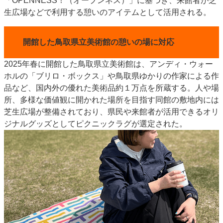
「OPENNESS！（オープンネス）」に基づき、来館者が芝
特集・デジタル印刷 アイデアで勝負！ ～多様なビジネス・多彩な商材～
生広場などで利用する憩いのアイテムとして活用される。
JAPAN PACK 2023 特集
中古印刷機・製本機特集
2022 検査・校正特集
特集・デジタル印刷 ～ 新成長軌道を描く
開館した鳥取県立美術館の憩いの場に対応
案内
2025年春に開館した鳥取県立美術館は、アンディ・ウォー
発刊案内
JFPI印刷用語集
印刷機材年鑑
ホルの「ブリロ・ボックス」や鳥取県ゆかりの作家による作
品など、国内外の優れた美術品約１万点を所蔵する。人や場
運営
所、多様な価値観に開かれた場所を目指す同館の敷地内には
会社案内
購読・購入申し込み
サイトポリシー
芝生広場が整備されており、県民や来館者が活用できるオリ
お問い合わせ
ジナルグッズとしてピクニックラグが選定された。