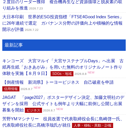
２度目のリーダー獲得 複合機再生など資源循環と脱炭素の取
り組みを推進
2026.7.23
大日本印刷 世界的ESG投資指標「FTSE4Good Index Series」
に26年連続で選定 ガバナンス分野の評価向上や積極的な情報
開示が評価
2026.7.22
最新記事
キンコーズ 大宮マルイ「大宮サステナブルDays」へ出展 古
紙再生紙「おきあがみ」を用いた無料のオリジナルノート作り
体験を実施【８月９日】
NEW
SDGs・地域
2026.8.8
【倒産情報 新潟県】トーヨービジネス 自己破産を申請
NEW
信用情報
2026.8.7
JAGAT 「page2027」ポスターデザイン決定、加藤文明社のデ
ザインを採用 公式サイトも例年より大幅に前倒し公開し出展
募集を開始
NEW
ビジネス
2026.8.7
芳野YMマシナリー 役員改選で代表取締役会長に島崎啓一氏、
代表取締役社長に髙橋淳哉氏が就任
人事・移転・異動・訃報