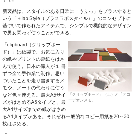
特集・デジタル印刷 アイデアで勝負！ ～多様なビジネス・多彩な商材～
新製品は、スタイルのある日常に「うふっ」をプラスすると
JAPAN PACK 2023 特集
中古印刷機・製本機特集
2022 検査・校正特集
いう「＋lab Style（プラスラボスタイル）」のコンセプトに
特集・デジタル印刷 ～ 新成長軌道を描く
基づいて作られたアイテムで、シンプルで機能的なデザイン
で男女問わず使うことができる。
案内
「clipboard（クリップボー
発刊案内
JFPI印刷用語集
印刷機材年鑑
ド）」は紙製で、お気に入り
運営
の紙やプリントの裏紙をはさ
会社案内
購読・購入申し込み
サイトポリシー
んで使う。日本の職人が１ 冊
お問い合わせ
ずつ全て手作業で制作。思い
ついたことを走り書きするメ
モや、ノートの代わりに使う
「クリップボード」（上）と「アコ
など色々使える。最大A5サイ
ーデオンメモ」
ズがはさめるA5タイプと、最
大A4サイズまでの紙がはさめ
るA4タイプがある。それぞれ一般的なコピー用紙を20～30
枚はさめる。