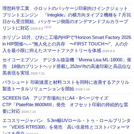
理想科学工業 小ロットのパッケージ印刷向けインクジェット
プリントエンジン 『Integlide』の横方向タイプ２機種を７月31
日から受注開始、パッケージ側面のオンデマンドフルカラープ
リントに対応
NEW
2026.8.5
ホリゾン 10月、びわこ工場内HIPで“Horizon Smart Factory 2026
in HIP開催へ～“無人化との共存 〜FIRST TOUCH〜”、人の介
入を最小限に抑えたスマートファクトリーを体感
2026.8.3
セイコーエプソン デジタル捺染機「Monna Lisa ML-18000」発
売 18個のプリントヘッド搭載し252m²/hの高速印刷と高品位な
黒表現を実現
2026.7.21
パラシュート 印刷速度と材料コストを同時に改善するアクリル
製造トータルソリューションを開始
2026.7.14
SCREEN GA アジア市場向けにA4・8ページサイズ
CTP「PlateRite 8600MIII」発売 オフセット印刷の持続的な需
要に対応
2026.7.10
エコスリージャパン 5.3m幅UVロール・トゥ・ロールプリンタ
ー「VEXIS RTR5300」を発売 高い生産性とコストパフォーマ
ンスを両立