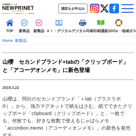
購読をお申込み
TOP
新商品
新製品
ＡＩ・デジタル
デジタル印刷
印刷通販
SDGs・地域
ポ
Home
–
新製品
インデックス
山櫻 セカンドブランド+labの「クリップボード」
TOP
新着記事
特集記事
動画コンテンツ
と「アコーデオンメモ」に新色登場
インタビュー
コレクション
カテゴリー一覧
2019.3.22
新商品
新製品
ＡＩ・デジタル
デジタル印刷
印刷通販
山櫻は、同社のセカンドブランド「＋lab（プラスラボ
SDGs・地域
ポストプレス
ビジネス
イベント
信用情報
業界
®）」から、強力マグネットで紙をはさむ、紙でできたクリ
市場・統計
人事・移転・異動・訃報
ップボード「clipboard（クリップボード）」と、一枚で
も、何枚でも、好きな枚数で使えるじゃばらメモ
特集記事カテゴリー一覧
「accordion memo（アコーディオンメモ）」の新色を発売
2022 見える化・MIS特集
する。