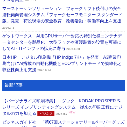
2026.7.9
マーストーケンソリューション フォークリフト後付けの安全
運転傾向管理システム「フォークセーフモニター スタンダード
版」発売 荷役現場の安全教育・改善活動・稼働率向上を支援
2026.7.3
ゲットワークス AI用GPUサーバー対応の特別仕様コンテナデ
ータセンターを製品化 大型ラックや液浸装置の設置を可能に
してAI・ITインフラの拡充に寄与
2026.6.30
日本HP デジタル印刷機「HP Indigo 7K+」を発表 A3商業印
刷向けにAI搭載の自動化機能とECOプリントモードで効率化と
収益性向上を支援
2026.6.24
最新記事
【パーソナライズ印刷特集】コダック KODAK PROSPER S-
シリーズ インプリンティングシステム 従来の印刷工程にデジ
タルの力を加える
NEW
ビジネス
2026.8.7
ビジネスガイド社 「第67回ステーショナリー&ペーパーグッズ