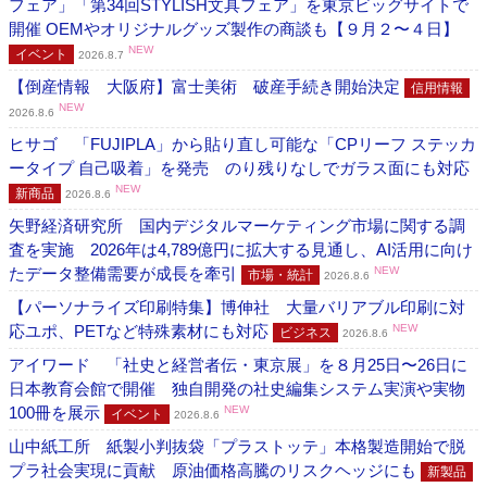
フェア」「第34回STYLISH文具フェア」を東京ビッグサイトで
開催 OEMやオリジナルグッズ製作の商談も【９月２〜４日】
NEW
イベント
2026.8.7
【倒産情報 大阪府】富士美術 破産手続き開始決定
信用情報
NEW
2026.8.6
ヒサゴ 「FUJIPLA」から貼り直し可能な「CPリーフ ステッカ
ータイプ 自己吸着」を発売 のり残りなしでガラス面にも対応
NEW
新商品
2026.8.6
矢野経済研究所 国内デジタルマーケティング市場に関する調
査を実施 2026年は4,789億円に拡大する見通し、AI活用に向け
たデータ整備需要が成長を牽引
NEW
市場・統計
2026.8.6
【パーソナライズ印刷特集】博伸社 大量バリアブル印刷に対
応ユポ、PETなど特殊素材にも対応
NEW
ビジネス
2026.8.6
アイワード 「社史と経営者伝・東京展」を８月25日〜26日に
日本教育会館で開催 独自開発の社史編集システム実演や実物
100冊を展示
NEW
イベント
2026.8.6
山中紙工所 紙製小判抜袋「プラストッテ」本格製造開始で脱
プラ社会実現に貢献 原油価格高騰のリスクヘッジにも
新製品