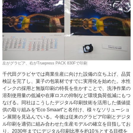
左がグラビア、右がTruepress PACK 830Fで印刷
千代田グラビヤでは商業生産に向けた設備の立ち上げ、品質
検証を完了し、菓子の包装材ですでに実用化を始めた。水性
インクの採用と無版印刷の特長を生かすことで、洗浄作業の
溶剤使用量の低減や在庫ロスの抑制など環境負荷低減にもつ
なげる。同社はこうしたデジタル印刷技術を活用した価値提
供の取り組みを“Eco Smaart”と名付け、様々なソリューショ
ン展開を見込んでいる。今後は従来のグラビア印刷とデジタ
ル印刷を適切に組み合わせた生産モデルの確立を目指してお
り、2030年までにデジタル印刷比率を約10％とする目標を