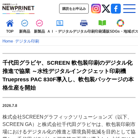
購読をお申込み
TOP
新商品
新製品
ＡＩ・デジタル
デジタル印刷
印刷通販
SDGs・地域
ポ
Home
–
デジタル印刷
インデックス
千代田グラビヤ、SCREEN 軟包装印刷のデジタル化
TOP
新着記事
特集記事
動画コンテンツ
推進で協業 ～水性デジタルインクジェット印刷機
インタビュー
コレクション
Truepress PAC 830F導入し、軟包装パッケージの本
カテゴリー一覧
格生産を開始
新商品
新製品
ＡＩ・デジタル
デジタル印刷
印刷通販
SDGs・地域
ポストプレス
ビジネス
イベント
信用情報
業界
2026.7.8
市場・統計
人事・移転・異動・訃報
株式会社SCREENグラフィックソリューションズ（以下、
SCREEN GA）と株式会社千代田グラビヤは、軟包装印刷市
特集記事カテゴリー一覧
場におけるデジタル化の推進と環境負荷低減を目的として協
2022 見える化・MIS特集