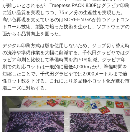
が難しいとされるが、Truepress PACK 830Fはグラビア印刷
に近い品質を実現しつつ、75ｍ／分の生産性を実現した。
高い色再現を支えているのはSCREEN GAが持つドットコン
トロール技術。製版で培った技術を生かし、ソフトウェアの
面からも品質向上を図った。
デジタル印刷方式は版を使用しないため、ジョブ切り替え時
の洗浄や準備作業を大幅に削減する。千代田グラビヤではグ
ラビア印刷と比較して準備時間を約70％削減。グラビア印
刷での対応ロットは一般的に最低4,000ｍだが、準備時間を
短縮したことで、千代田グラビヤでは2,000メートルまで適
性ロット数を下げる。これにより多品種小ロット化が進む市
場ニーズに対応する。