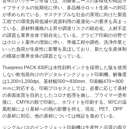
近年のパッケージ市場では、消費者ニーズの多様化や商品ラ
イフサイクルの短期化に伴い、多品種小ロット生産への対応
が求められている。サステナブルな社会の実現に向けた製造
工程での環境負荷低減や資源利用の最適化への要求も高まっ
ている。原材料価格の上昇や調達リスクの顕在化、人材不足
の課題も業界全体で顕在化している。グラビア印刷の分野で
は小ロット案件の増加に伴い、準備工程や調色、洗浄作業と
いった負荷が生産性に影響を及ぼしており、新たな生産体制
の構築が業界全体の課題となっている。
Truepress PACK 830Fは水性顔料インクを採用した版を使用
しない軟包装向けのデジタルインクジェット印刷機。解像度
は1,200×1,200dpi。基材幅500〜830mm、印刷幅470〜800
ｍｍに対応する。印刷プロセスとしては、必要に応じて基材
の表面改質を目的としたコロナ処理を施し、プライマー塗布
後に、CMYKの順で印刷し、ホワイトを印刷する。90℃の温
風乾燥により基材への熱の影響を抑え、現在、PET、OPP
の基材に対応。他の基材については検証を進めている。
シングルパスのインクジェット印刷機は生産性と品質の両立