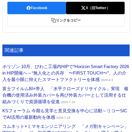
Facebook
X（旧Twitter）
リンクをコピー
関連記事
ホリゾン 10月、びわこ工場内HIPで“Horizon Smart Factory 2026
in HIP開催へ～“無人化との共存 〜FIRST TOUCH〜”、人の介
入を最小限に抑えたスマートファクトリーを体感
2026.8.3
富士フイルムBI×帝人 「水平クローズドリサイクル」実現 複
合機の使用済み外装カバーを再び外装カバーとして活用する仕
組みづくりで資源循環を促進
2026.7.24
KSフォーラム 今期も見学と意見交換を中心に活動～リコーSIC
でAI活用の最新動向を体感
2026.7.15
コムネット×ミマキエンジニアリング 「メガ割キャンペーン」