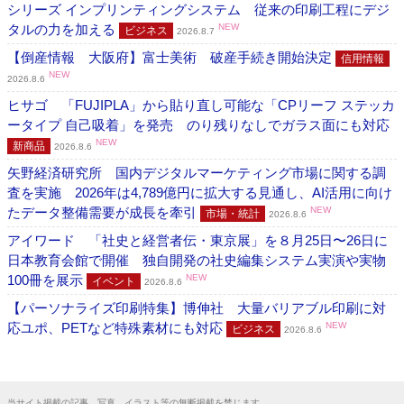
シリーズ インプリンティングシステム 従来の印刷工程にデジ
タルの力を加える
NEW
ビジネス
2026.8.7
【倒産情報 大阪府】富士美術 破産手続き開始決定
信用情報
NEW
2026.8.6
ヒサゴ 「FUJIPLA」から貼り直し可能な「CPリーフ ステッカ
ータイプ 自己吸着」を発売 のり残りなしでガラス面にも対応
NEW
新商品
2026.8.6
矢野経済研究所 国内デジタルマーケティング市場に関する調
査を実施 2026年は4,789億円に拡大する見通し、AI活用に向け
たデータ整備需要が成長を牽引
NEW
市場・統計
2026.8.6
アイワード 「社史と経営者伝・東京展」を８月25日〜26日に
日本教育会館で開催 独自開発の社史編集システム実演や実物
100冊を展示
NEW
イベント
2026.8.6
【パーソナライズ印刷特集】博伸社 大量バリアブル印刷に対
応ユポ、PETなど特殊素材にも対応
NEW
ビジネス
2026.8.6
当サイト掲載の記事、写真、イラスト等の無断掲載を禁じます