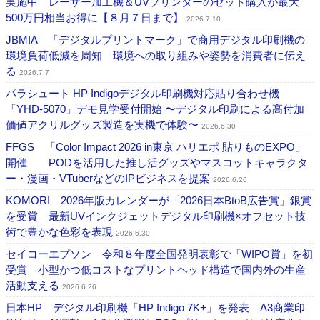
実施中 レーザー加工機＆UVプリンターのセット購入が最大
500万円相当お得に【８月７日まで】
2026.7.10
JBMIA 「デジタルプリントマーク」で商用デジタル印刷機の
環境負荷低減を周知 環境への取り組みや姿勢を消費者に伝え
る
2026.7.7
パラシュート HP Indigoデジタル印刷機対応貼り合わせ機
「YHD-5070」デモ見学受付開始 〜デジタル印刷による高付加
価値アクリルグッズ製造を実機で体験〜
2026.6.30
FFGS 「Color Impact 2026 in東京 ハリエポ 貼りものEXPO」
開催 PODを活用した推し活グッズやマスコットキャラクタ
ー・漫画・VTuberなどのIPビジネスを提案
2026.6.26
KOMORI 2026年版カレンダーが「2026日本BtoB広告賞」銀賞
を受賞 最新UVインクジェットデジタル印刷機×オフセット技
術で豊かな色彩を表現
2026.6.30
セイコーエプソン 令和８年度全国発明表彰で「WIPO賞」を初
受賞 小型かつ低コストなプリントヘッド構造で国内外の生産
活動支える
2026.6.26
日本HP デジタル印刷機「HP Indigo 7K+」を発表 A3商業印