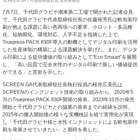
SCREEN GPJ 代表取締役社長 岩本将基氏
7月7日、千代田グラビヤ潮来第二工場で開かれた記者会見
で、千代田グラビヤ代表取締役社長の佐藤裕芳氏は軟包装印
刷が抱える課題に高い色再現への要求、小ロット・多品種
化、短納期化、環境対応、人手不足を指摘した上で、
Truepress PACK 830F導入の動機としてデジタル印刷を活用
した生産体制の構築による課題解決を挙げた。また、デジタ
ル印刷による提供価値の取り組みとして“Eco Smaart”を展開
し、「高い品質で完全水性のデジタル印刷で新しい価値提供
ができる」と意欲を示した。
SCREEN GA代表取締役社長執行役員の桜井広美氏は
SCREENのインクジェット技術の取り組みから、2020年5
月のTruepress PACK 830F開発の発表、2023年10月の発売
開始と千代田グラビヤとの協業の発表までの経緯を説明。
2025年の搬入開始後の様々な実機検証を経て実用化が実現
し「千代田グラビヤ様と水性インクジェットによる軟包装印
刷を発展させていきたい」と期待を表した。