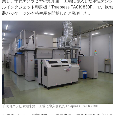
業し、千代田グラビヤの潮来第二工場に導入した水性デジタ
特集・デジタル印刷 アイデアで勝負！ ～多様なビジネス・多彩な商材～
ルインクジェット印刷機「Truepress PACK 830F」で、軟包
装パッケージの本格生産を開始したと発表した。
JAPAN PACK 2023 特集
中古印刷機・製本機特集
2022 検査・校正特集
特集・デジタル印刷 ～ 新成長軌道を描く
案内
発刊案内
JFPI印刷用語集
印刷機材年鑑
運営
会社案内
購読・購入申し込み
サイトポリシー
お問い合わせ
千代田グラビヤ潮来第二工場に導入されたTruepress PACK 830F