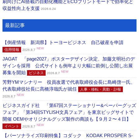
刷向けにAI搭載の自動化機能とECOプリントモードで効率化と
収益性向上を支援
2026.6.24
最新記事
【倒産情報 新潟県】トーヨービジネス 自己破産を申請
NEW
信用情報
2026.8.7
JAGAT 「page2027」ポスターデザイン決定、加藤文明社のデ
ザインを採用 公式サイトも例年より大幅に前倒し公開し出展
募集を開始
NEW
ビジネス
2026.8.7
芳野YMマシナリー 役員改選で代表取締役会長に島崎啓一氏、
代表取締役社長に髙橋淳哉氏が就任
人事・移転・異動・訃報
NEW
2026.8.7
ビジネスガイド社 「第67回ステーショナリー&ペーパーグッズ
フェア」「第34回STYLISH文具フェア」を東京ビッグサイトで
開催 OEMやオリジナルグッズ製作の商談も【９月２〜４日】
NEW
イベント
2026.8.7
【パーソナライズ印刷特集】コダック KODAK PROSPER S-