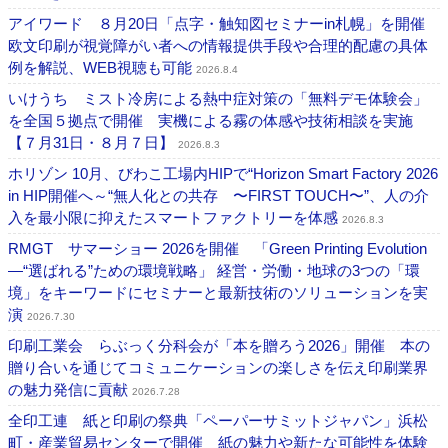
アイワード ８月20日「点字・触知図セミナーin札幌」を開催
欧文印刷が視覚障がい者への情報提供手段や合理的配慮の具体
例を解説、WEB視聴も可能
2026.8.4
いけうち ミスト冷房による熱中症対策の「無料デモ体験会」
を全国５拠点で開催 実機による霧の体感や技術相談を実施
【７月31日・８月７日】
2026.8.3
ホリゾン 10月、びわこ工場内HIPで“Horizon Smart Factory 2026
in HIP開催へ～“無人化との共存 〜FIRST TOUCH〜”、人の介
入を最小限に抑えたスマートファクトリーを体感
2026.8.3
RMGT サマーショー 2026を開催 「Green Printing Evolution
―“選ばれる”ための環境戦略」 経営・労働・地球の3つの「環
境」をキーワードにセミナーと最新技術のソリューションを実
演
2026.7.30
印刷工業会 らぶっく分科会が「本を贈ろう2026」開催 本の
贈り合いを通じてコミュニケーションの楽しさを伝え印刷業界
の魅力発信に貢献
2026.7.28
全印工連 紙と印刷の祭典「ペーパーサミットジャパン」浜松
町・産業貿易センターで開催 紙の魅力や新たな可能性を体験