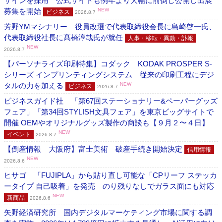
ザインを採用 公式サイトも例年より大幅に前倒し公開し出展
募集を開始
NEW
ビジネス
2026.8.7
芳野YMマシナリー 役員改選で代表取締役会長に島崎啓一氏、
代表取締役社長に髙橋淳哉氏が就任
人事・移転・異動・訃報
NEW
2026.8.7
【パーソナライズ印刷特集】コダック KODAK PROSPER S-
シリーズ インプリンティングシステム 従来の印刷工程にデジ
タルの力を加える
NEW
ビジネス
2026.8.7
ビジネスガイド社 「第67回ステーショナリー&ペーパーグッズ
フェア」「第34回STYLISH文具フェア」を東京ビッグサイトで
開催 OEMやオリジナルグッズ製作の商談も【９月２〜４日】
NEW
イベント
2026.8.7
【倒産情報 大阪府】富士美術 破産手続き開始決定
信用情報
NEW
2026.8.6
ヒサゴ 「FUJIPLA」から貼り直し可能な「CPリーフ ステッカ
ータイプ 自己吸着」を発売 のり残りなしでガラス面にも対応
NEW
新商品
2026.8.6
矢野経済研究所 国内デジタルマーケティング市場に関する調