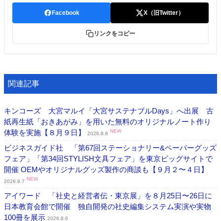
Facebook
X（旧Twitter）
リンクをコピー
関連記事
キンコーズ 大宮マルイ「大宮サステナブルDays」へ出展 古
紙再生紙「おきあがみ」を用いた無料のオリジナルノート作り
体験を実施【８月９日】
NEW
2026.8.8
ビジネスガイド社 「第67回ステーショナリー&ペーパーグッズ
フェア」「第34回STYLISH文具フェア」を東京ビッグサイトで
開催 OEMやオリジナルグッズ製作の商談も【９月２〜４日】
NEW
2026.8.7
アイワード 「社史と経営者伝・東京展」を８月25日〜26日に
日本教育会館で開催 独自開発の社史編集システム実演や実物
100冊を展示
2026.8.6