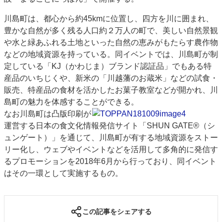
特集・デジタル印刷 アイデアで勝負！ ～多様なビジネス・多彩な商材～
川島町は、都心から約45kmに位置し、四方を川に囲まれ、
JAPAN PACK 2023 特集
中古印刷機・製本機特集
2022 検査・校正特集
豊かな自然が多く残る人口約２万人の町で、美しい自然景観
特集・デジタル印刷 ～ 新成長軌道を描く
や水と緑あふれる土地といった自然の恵みがもたらす農作物
などの地域資源を持っている。同イベントでは、川島町が制
案内
定している「KJ（かわじま）ブランド認証品」でもある特
発刊案内
JFPI印刷用語集
印刷機材年鑑
産品のいちじくや、新米の「川越藩のお蔵米」などの試食・
販売、特産品の食材を活かしたお菓子教室などが開かれ、川
運営
島町の魅力を体感することができる。
会社案内
購読・購入申し込み
サイトポリシー
なお川島町は凸版印刷が
お問い合わせ
運営する日本の食文化情報発信サイト「SHUN GATE®（シ
ュンゲート）」を通じて、川島町が有する地域資源をストー
リー化し、ウェブやイベントなどを活用して多角的に発信す
るプロモーションを2018年6月から行っており、同イベント
はその一環として実施するもの。
この記事をシェアする