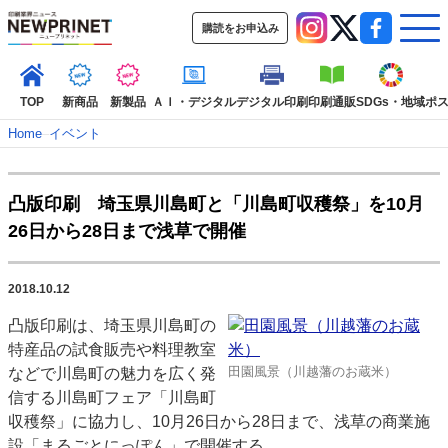
購読をお申込み
TOP
新商品
新製品
ＡＩ・デジタル
デジタル印刷
印刷通販
SDGs・地域
ポ
Home
–
イベント
インデックス
凸版印刷 埼玉県川島町と「川島町収穫祭」を10月
TOP
新着記事
特集記事
動画コンテンツ
26日から28日まで浅草で開催
インタビュー
コレクション
カテゴリー一覧
2018.10.12
新商品
新製品
ＡＩ・デジタル
デジタル印刷
印刷通販
凸版印刷は、埼玉県川島町の
SDGs・地域
ポストプレス
ビジネス
イベント
信用情報
業界
特産品の試食販売や料理教室
市場・統計
人事・移転・異動・訃報
田園風景（川越藩のお蔵米）
などで川島町の魅力を広く発
信する川島町フェア「川島町
特集記事カテゴリー一覧
収穫祭」に協力し、10月26日から28日まで、浅草の商業施
2022 見える化・MIS特集
設「まるごとにっぽん」で開催する。