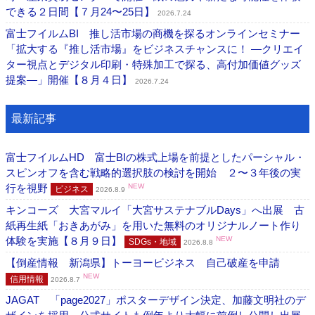
できる２日間【７月24〜25日】
2026.7.24
富士フイルムBI 推し活市場の商機を探るオンラインセミナー
「拡大する『推し活市場』をビジネスチャンスに！ ―クリエイ
ター視点とデジタル印刷・特殊加工で探る、高付加価値グッズ
提案―」開催【８月４日】
2026.7.24
最新記事
富士フイルムHD 富士BIの株式上場を前提としたパーシャル・
スピンオフを含む戦略的選択肢の検討を開始 ２〜３年後の実
行を視野
NEW
ビジネス
2026.8.9
キンコーズ 大宮マルイ「大宮サステナブルDays」へ出展 古
紙再生紙「おきあがみ」を用いた無料のオリジナルノート作り
体験を実施【８月９日】
NEW
SDGs・地域
2026.8.8
【倒産情報 新潟県】トーヨービジネス 自己破産を申請
NEW
信用情報
2026.8.7
JAGAT 「page2027」ポスターデザイン決定、加藤文明社のデ