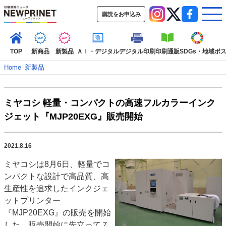
購読をお申込み
TOP
新商品
新製品
ＡＩ・デジタル
デジタル印刷
印刷通販
SDGs・地域
ポ
Home
–
新製品
インデックス
ミヤコシ 軽量・コンパクトの高速フルカラーインク
TOP
新着記事
特集記事
動画コンテンツ
ジェット『MJP20EXG』販売開始
インタビュー
コレクション
カテゴリー一覧
2021.8.16
新商品
新製品
ＡＩ・デジタル
デジタル印刷
印刷通販
ミヤコシは8月6日、軽量でコ
SDGs・地域
ポストプレス
ビジネス
イベント
信用情報
業界
ンパクトな設計で高品質、高
市場・統計
人事・移転・異動・訃報
生産性を追求したインクジェ
ットプリンター
特集記事カテゴリー一覧
『MJP20EXG』の販売を開始
2022 見える化・MIS特集
した。販売開始に先立って７