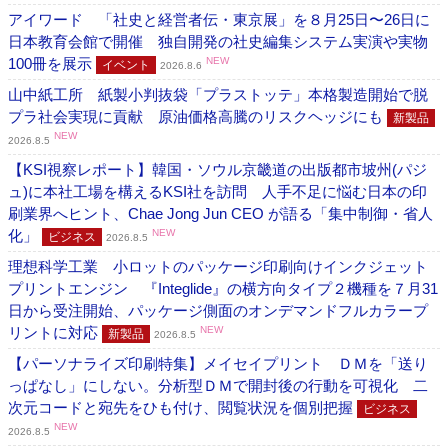
アイワード 「社史と経営者伝・東京展」を８月25日〜26日に
日本教育会館で開催 独自開発の社史編集システム実演や実物
100冊を展示
NEW
イベント
2026.8.6
山中紙工所 紙製小判抜袋「プラストッテ」本格製造開始で脱
プラ社会実現に貢献 原油価格高騰のリスクヘッジにも
新製品
NEW
2026.8.5
【KSI視察レポート】韓国・ソウル京畿道の出版都市坡州(パジ
ュ)に本社工場を構えるKSI社を訪問 人手不足に悩む日本の印
刷業界へヒント、Chae Jong Jun CEO が語る「集中制御・省人
化」
NEW
ビジネス
2026.8.5
理想科学工業 小ロットのパッケージ印刷向けインクジェット
プリントエンジン 『Integlide』の横方向タイプ２機種を７月31
日から受注開始、パッケージ側面のオンデマンドフルカラープ
リントに対応
NEW
新製品
2026.8.5
【パーソナライズ印刷特集】メイセイプリント ＤＭを「送り
っぱなし」にしない。分析型ＤＭで開封後の行動を可視化 二
次元コードと宛先をひも付け、閲覧状況を個別把握
ビジネス
NEW
2026.8.5