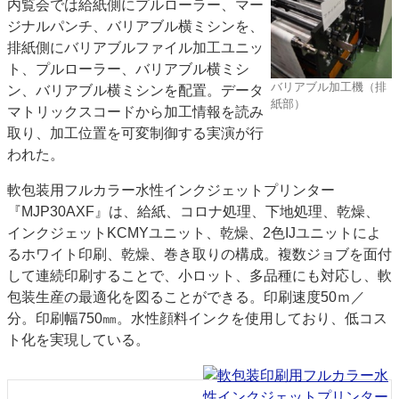
内覧会では給紙側にプルローラー、マー
ジナルパンチ、バリアブル横ミシンを、
排紙側にバリアブルファイル加工ユニッ
ト、プルローラー、バリアブル横ミシ
バリアブル加工機（排
ン、バリアブル横ミシンを配置。データ
紙部）
マトリックスコードから加工情報を読み
取り、加工位置を可変制御する実演が行
われた。
軟包装用フルカラー水性インクジェットプリンター
『MJP30AXF』は、給紙、コロナ処理、下地処理、乾燥、
インクジェットKCMYユニット、乾燥、2色IJユニットによ
るホワイト印刷、乾燥、巻き取りの構成。複数ジョブを面付
して連続印刷することで、小ロット、多品種にも対応し、軟
包装生産の最適化を図ることができる。印刷速度50ｍ／
分。印刷幅750㎜。水性顔料インクを使用しており、低コス
ト化を実現している。