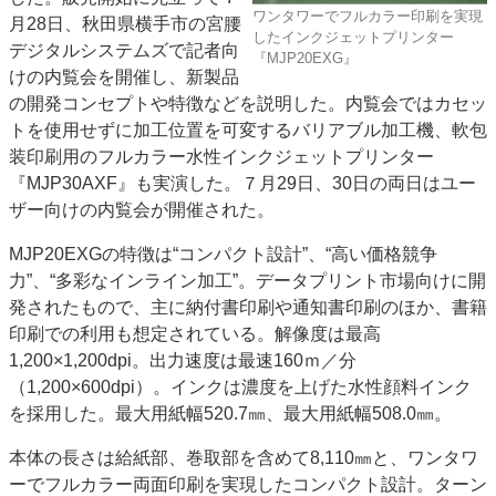
ワンタワーでフルカラー印刷を実現
月28日、秋田県横手市の宮腰
特集・デジタル印刷 アイデアで勝負！ ～多様なビジネス・多彩な商材～
したインクジェットプリンター
デジタルシステムズで記者向
JAPAN PACK 2023 特集
中古印刷機・製本機特集
2022 検査・校正特集
『MJP20EXG』
けの内覧会を開催し、新製品
特集・デジタル印刷 ～ 新成長軌道を描く
の開発コンセプトや特徴などを説明した。内覧会ではカセッ
トを使用せずに加工位置を可変するバリアブル加工機、軟包
案内
装印刷用のフルカラー水性インクジェットプリンター
発刊案内
JFPI印刷用語集
印刷機材年鑑
『MJP30AXF』も実演した。７月29日、30日の両日はユー
運営
ザー向けの内覧会が開催された。
会社案内
購読・購入申し込み
サイトポリシー
MJP20EXGの特徴は“コンパクト設計”、“高い価格競争
お問い合わせ
力”、“多彩なインライン加工”。データプリント市場向けに開
発されたもので、主に納付書印刷や通知書印刷のほか、書籍
印刷での利用も想定されている。解像度は最高
1,200×1,200dpi。出力速度は最速160ｍ／分
（1,200×600dpi）。インクは濃度を上げた水性顔料インク
を採用した。最大用紙幅520.7㎜、最大用紙幅508.0㎜。
本体の長さは給紙部、巻取部を含めて8,110㎜と、ワンタワ
ーでフルカラー両面印刷を実現したコンパクト設計。ターン