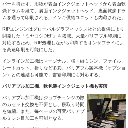
バーを持たず、用紙が表面インクジェットヘッドから表面乾
燥ドラムを経て、裏面インクジェットヘッド、裏面乾燥ドラ
ムを通って印刷される。インキ供給ユニットも内蔵された。
RIPエンジンはグローバルグラフィックス社との提供により
開発した『ミヤコシDEF』を搭載。大量バリアブル印刷に
対応するため、RIP処理しながら印刷するオンザフライによ
る高速印刷を可能にした。
インライン加工機はマージナル、横・縦ミシン、ファイル、
シートカット、折りなど多彩。バリアブル製本機（オプショ
ン）との連結も可能で、書籍印刷にも対応する。
バリアブル加工機、軟包装インクジェット機も実演
バリアブル加工機はジョブチェンジの際
のカセット交換を不要とし、段取り時間
を短縮。また、毎ページの可変バリアブ
ルミシン目加工も可能となる。