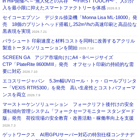
in HIP開催へ～“無人化との共存 〜FIRST TOUCH〜”、人の介
入を最小限に抑えたスマートファクトリーを体感
2026.8.3
セイコーエプソン デジタル捺染機「Monna Lisa ML-18000」発
売 18個のプリントヘッド搭載し252m²/hの高速印刷と高品位な
黒表現を実現
2026.7.21
パラシュート 印刷速度と材料コストを同時に改善するアクリル
製造トータルソリューションを開始
2026.7.14
SCREEN GA アジア市場向けにA4・8ページサイズ
CTP「PlateRite 8600MIII」発売 オフセット印刷の持続的な需
要に対応
2026.7.10
エコスリージャパン 5.3m幅UVロール・トゥ・ロールプリンタ
ー「VEXIS RTR5300」を発売 高い生産性とコストパフォーマ
ンスを両立
2026.7.9
マーストーケンソリューション フォークリフト後付けの安全
運転傾向管理システム「フォークセーフモニター スタンダード
版」発売 荷役現場の安全教育・改善活動・稼働率向上を支援
2026.7.3
ゲットワークス AI用GPUサーバー対応の特別仕様コンテナデ