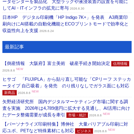
ータセンターを製品化 大型ラックや液浸装置の設置を可能に
してAI・ITインフラの拡充に寄与
2026.6.30
日本HP デジタル印刷機「HP Indigo 7K+」を発表 A3商業印
刷向けにAI搭載の自動化機能とECOプリントモードで効率化と
収益性向上を支援
2026.6.24
最新記事
【倒産情報 大阪府】富士美術 破産手続き開始決定
信用情報
NEW
2026.8.6
ヒサゴ 「FUJIPLA」から貼り直し可能な「CPリーフ ステッカ
ータイプ 自己吸着」を発売 のり残りなしでガラス面にも対応
NEW
新商品
2026.8.6
矢野経済研究所 国内デジタルマーケティング市場に関する調
査を実施 2026年は4,789億円に拡大する見通し、AI活用に向け
たデータ整備需要が成長を牽引
NEW
市場・統計
2026.8.6
【パーソナライズ印刷特集】博伸社 大量バリアブル印刷に対
応ユポ、PETなど特殊素材にも対応
NEW
ビジネス
2026.8.6