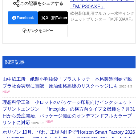
この記事をシェアする
軟包装印刷用フルカラー水性インク
Facebook
X（旧Twitter）
ジェットプリンター『MJP30AXF』
リンクをコピー
関連記事
山中紙工所 紙製小判抜袋「プラストッテ」本格製造開始で脱
プラ社会実現に貢献 原油価格高騰のリスクヘッジにも
2026.8.5
NEW
理想科学工業 小ロットのパッケージ印刷向けインクジェット
プリントエンジン 『Integlide』の横方向タイプ２機種を７月31
日から受注開始、パッケージ側面のオンデマンドフルカラープ
リントに対応
NEW
2026.8.5
ホリゾン 10月、びわこ工場内HIPで“Horizon Smart Factory 2026