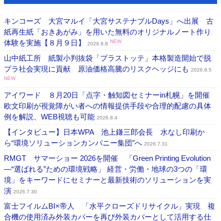
キンコーズ 大宮マルイ「大宮サステナブルDays」へ出展 古
紙再生紙「おきあがみ」を用いた無料のオリジナルノート作り
体験を実施【８月９日】
NEW
2026.8.8
山中紙工所 紙製小判抜袋「プラストッテ」本格製造開始で脱
プラ社会実現に貢献 原油価格高騰のリスクヘッジにも
2026.8.5
NEW
アイワード ８月20日「点字・触知図セミナーin札幌」を開催
欧文印刷が視覚障がい者への情報提供手段や合理的配慮の具体
例を解説、WEB視聴も可能
2026.8.4
【インタビュー】日本WPA 池上鎌三郎会長 水なし印刷か
ら“環境ソリューションカンパニー集団”へ
2026.7.31
RMGT サマーショー 2026を開催 「Green Printing Evolution
―“選ばれる”ための環境戦略」 経営・労働・地球の3つの「環
境」をキーワードにセミナーと最新技術のソリューションを実
演
2026.7.30
富士フイルムBI×帝人 「水平クローズドリサイクル」実現 複
合機の使用済み外装カバーを再び外装カバーとして活用する仕