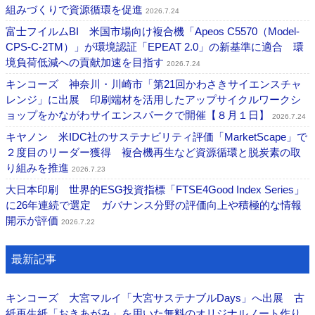
組みづくりで資源循環を促進
2026.7.24
富士フイルムBI 米国市場向け複合機「Apeos C5570（Model-
CPS-C-2TM）」が環境認証「EPEAT 2.0」の新基準に適合 環
境負荷低減への貢献加速を目指す
2026.7.24
キンコーズ 神奈川・川崎市「第21回かわさきサイエンスチャ
レンジ」に出展 印刷端材を活用したアップサイクルワークシ
ョップをかながわサイエンスパークで開催【８月１日】
2026.7.24
キヤノン 米IDC社のサステナビリティ評価「MarketScape」で
２度目のリーダー獲得 複合機再生など資源循環と脱炭素の取
り組みを推進
2026.7.23
大日本印刷 世界的ESG投資指標「FTSE4Good Index Series」
に26年連続で選定 ガバナンス分野の評価向上や積極的な情報
開示が評価
2026.7.22
最新記事
キンコーズ 大宮マルイ「大宮サステナブルDays」へ出展 古
紙再生紙「おきあがみ」を用いた無料のオリジナルノート作り