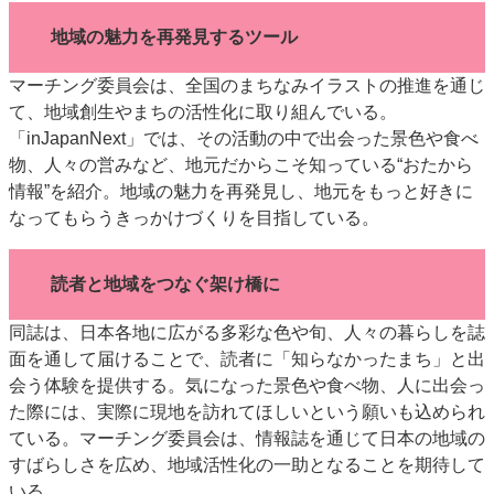
特集・デジタル印刷 アイデアで勝負！ ～多様なビジネス・多彩な商材～
地域の魅力を再発見するツール
JAPAN PACK 2023 特集
中古印刷機・製本機特集
2022 検査・校正特集
マーチング委員会は、全国のまちなみイラストの推進を通じ
特集・デジタル印刷 ～ 新成長軌道を描く
て、地域創生やまちの活性化に取り組んでいる。
案内
「inJapanNext」では、その活動の中で出会った景色や食べ
物、人々の営みなど、地元だからこそ知っている“おたから
発刊案内
JFPI印刷用語集
印刷機材年鑑
情報”を紹介。地域の魅力を再発見し、地元をもっと好きに
運営
なってもらうきっかけづくりを目指している。
会社案内
購読・購入申し込み
サイトポリシー
お問い合わせ
読者と地域をつなぐ架け橋に
同誌は、日本各地に広がる多彩な色や旬、人々の暮らしを誌
面を通して届けることで、読者に「知らなかったまち」と出
会う体験を提供する。気になった景色や食べ物、人に出会っ
た際には、実際に現地を訪れてほしいという願いも込められ
ている。マーチング委員会は、情報誌を通じて日本の地域の
すばらしさを広め、地域活性化の一助となることを期待して
いる。