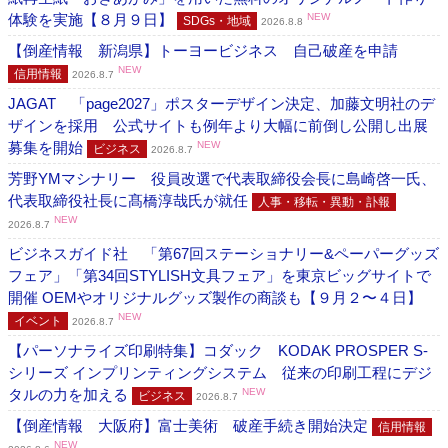
体験を実施【８月９日】
NEW
SDGs・地域
2026.8.8
【倒産情報 新潟県】トーヨービジネス 自己破産を申請
NEW
信用情報
2026.8.7
JAGAT 「page2027」ポスターデザイン決定、加藤文明社のデ
ザインを採用 公式サイトも例年より大幅に前倒し公開し出展
募集を開始
NEW
ビジネス
2026.8.7
芳野YMマシナリー 役員改選で代表取締役会長に島崎啓一氏、
代表取締役社長に髙橋淳哉氏が就任
人事・移転・異動・訃報
NEW
2026.8.7
ビジネスガイド社 「第67回ステーショナリー&ペーパーグッズ
フェア」「第34回STYLISH文具フェア」を東京ビッグサイトで
開催 OEMやオリジナルグッズ製作の商談も【９月２〜４日】
NEW
イベント
2026.8.7
【パーソナライズ印刷特集】コダック KODAK PROSPER S-
シリーズ インプリンティングシステム 従来の印刷工程にデジ
タルの力を加える
NEW
ビジネス
2026.8.7
【倒産情報 大阪府】富士美術 破産手続き開始決定
信用情報
NEW