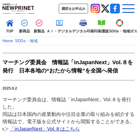
購読をお申込み
TOP
新商品
新製品
ＡＩ・デジタル
デジタル印刷
印刷通販
SDGs・地域
ポ
Home
–
SDGs・地域
インデックス
マーチング委員会 情報誌「inJapanNext」Vol.８を
TOP
新着記事
特集記事
動画コンテンツ
発行 日本各地の“おたから情報”を全国へ発信
インタビュー
コレクション
カテゴリー一覧
2025.9.2
新商品
新製品
ＡＩ・デジタル
デジタル印刷
印刷通販
マーチング委員会は、情報誌「inJapanNext」Vol.８を発行
SDGs・地域
ポストプレス
ビジネス
イベント
信用情報
業界
した。
市場・統計
人事・移転・異動・訃報
同誌は日本国内の産業動向や注目企業の取り組みを紹介する
情報誌で、電子版を公式サイトから閲覧することができる。
特集記事カテゴリー一覧
👉
「inJapanNext」Vol.８はこちら
2022 見える化・MIS特集