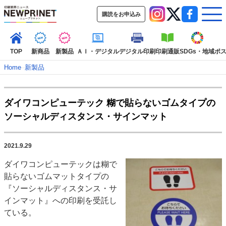
購読をお申込み
TOP
新商品
新製品
ＡＩ・デジタル
デジタル印刷
印刷通販
SDGs・地域
ポ
Home
–
新製品
インデックス
ダイワコンピューテック 糊で貼らないゴムタイプの
TOP
新着記事
特集記事
動画コンテンツ
ソーシャルディスタンス・サインマット
インタビュー
コレクション
カテゴリー一覧
2021.9.29
新商品
新製品
ＡＩ・デジタル
デジタル印刷
印刷通販
ダイワコンピューテックは糊で
SDGs・地域
ポストプレス
ビジネス
イベント
信用情報
業界
貼らないゴムマットタイプの
市場・統計
人事・移転・異動・訃報
『ソーシャルディスタンス・サ
インマット』への印刷を受託し
特集記事カテゴリー一覧
ている。
特集・デジタル印刷 アイデアで勝負！ ～多様なビジネス・多彩な商材～