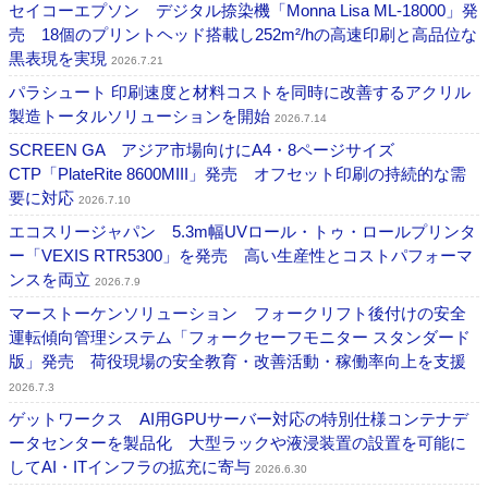
セイコーエプソン デジタル捺染機「Monna Lisa ML-18000」発
売 18個のプリントヘッド搭載し252m²/hの高速印刷と高品位な
黒表現を実現
2026.7.21
パラシュート 印刷速度と材料コストを同時に改善するアクリル
製造トータルソリューションを開始
2026.7.14
SCREEN GA アジア市場向けにA4・8ページサイズ
CTP「PlateRite 8600MIII」発売 オフセット印刷の持続的な需
要に対応
2026.7.10
エコスリージャパン 5.3m幅UVロール・トゥ・ロールプリンタ
ー「VEXIS RTR5300」を発売 高い生産性とコストパフォーマ
ンスを両立
2026.7.9
マーストーケンソリューション フォークリフト後付けの安全
運転傾向管理システム「フォークセーフモニター スタンダード
版」発売 荷役現場の安全教育・改善活動・稼働率向上を支援
2026.7.3
ゲットワークス AI用GPUサーバー対応の特別仕様コンテナデ
ータセンターを製品化 大型ラックや液浸装置の設置を可能に
してAI・ITインフラの拡充に寄与
2026.6.30