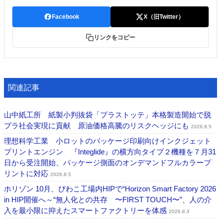
Facebook
X（旧Twitter）
リンクをコピー
関連記事
山中紙工所 紙製小判抜袋「プラストッテ」本格製造開始で脱
プラ社会実現に貢献 原油価格高騰のリスクヘッジにも
2026.8.5
理想科学工業 小ロットのパッケージ印刷向けインクジェット
プリントエンジン 『Integlide』の横方向タイプ２機種を７月31
日から受注開始、パッケージ側面のオンデマンドフルカラープ
リントに対応
2026.8.5
ホリゾン 10月、びわこ工場内HIPで“Horizon Smart Factory 2026
in HIP開催へ～“無人化との共存 〜FIRST TOUCH〜”、人の介
入を最小限に抑えたスマートファクトリーを体感
2026.8.3