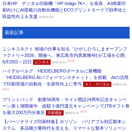
日本HP デジタル印刷機「HP Indigo 7K+」を発表 A3商業印
刷向けにAI搭載の自動化機能とECOプリントモードで効率化と
収益性向上を支援
2026.6.24
最新記事
ニシキコネクト 地域の仕事を知る「ひがしひろしまオープンフ
ァクトリー2026」開催へ、東広島市内異業種4社が工場を公開、
8月20日～22日
NEW
ビジネス
2026.8.10
ハイデルベルグ HEIDELBERGポータルに新機能
「HEIDELBERG AIパフォーマンスチャット」を搭載 AIの活用
で印刷現場の自動化・生産性向上に寄与
ＡＩ・デジタル
2026.8.10
NEW
プリントパック 創業56周年・サイト開設24周年記念キャンペ
ーン第１弾開催中 総額３億円還元キャンペーンでJTBギフト券
を最大200万円分進呈
NEW
印刷通販
2026.8.10
【パーソナライズ印刷特集】ホリゾン バリアブル対応製本シ
ステム 多品種少量時代を支える、スマートな製本ソリューシ