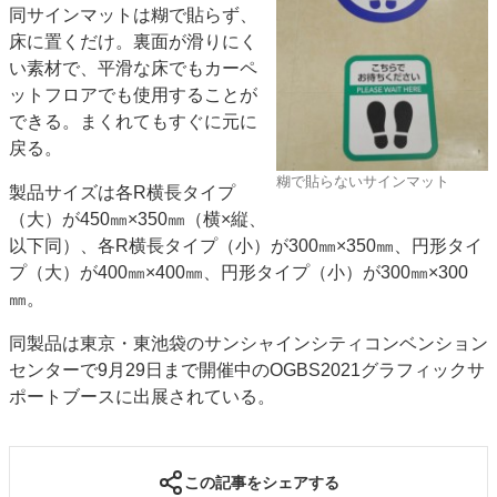
同サインマットは糊で貼らず、
JAPAN PACK 2023 特集
中古印刷機・製本機特集
床に置くだけ。裏面が滑りにく
2022 見える化・MIS特集
2022 検査・校正特集
い素材で、平滑な床でもカーペ
特集・デジタル印刷 ～ 新成長軌道を描く
ットフロアでも使用することが
できる。まくれてもすぐに元に
案内
戻る。
発刊案内
JFPI印刷用語集
印刷機材年鑑
糊で貼らないサインマット
製品サイズは各R横長タイプ
運営
（大）が450㎜×350㎜（横×縦、
会社案内
購読・購入申し込み
サイトポリシー
以下同）、各R横長タイプ（小）が300㎜×350㎜、円形タイ
お問い合わせ
プ（大）が400㎜×400㎜、円形タイプ（小）が300㎜×300
㎜。
同製品は東京・東池袋のサンシャインシティコンベンション
センターで9月29日まで開催中のOGBS2021グラフィックサ
ポートブースに出展されている。
この記事をシェアする