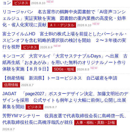
ョン
NEW
ビジネス
2026.8.10
リコージャパン 名古屋市の鶴舞中央図書館で「AI音声コンシ
ェルジュ」実証実験を実施 図書館の案内業務の高度化・効率
化・省人化実現に貢献
NEW
ＡＩ・デジタル
2026.8.10
富士フイルムHD 富士BIの株式上場を前提としたパーシャル・
スピンオフを含む戦略的選択肢の検討を開始 ２〜３年後の実
行を視野
NEW
ビジネス
2026.8.9
キンコーズ 大宮マルイ「大宮サステナブルDays」へ出展 古
紙再生紙「おきあがみ」を用いた無料のオリジナルノート作り
体験を実施【８月９日】
NEW
SDGs・地域
2026.8.8
【倒産情報 新潟県】トーヨービジネス 自己破産を申請
信用情報
2026.8.7
JAGAT 「page2027」ポスターデザイン決定、加藤文明社のデ
ザインを採用 公式サイトも例年より大幅に前倒し公開し出展
募集を開始
ビジネス
2026.8.7
芳野YMマシナリー 役員改選で代表取締役会長に島崎啓一氏、
代表取締役社長に髙橋淳哉氏が就任
人事・移転・異動・訃報
2026.8.7