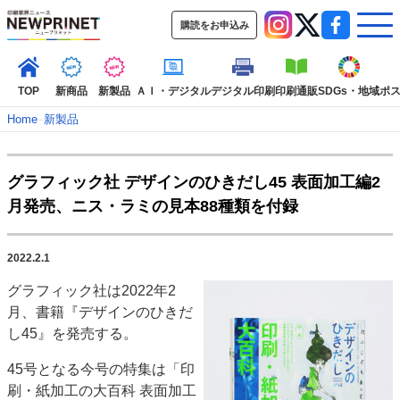
購読をお申込み
TOP
新商品
新製品
ＡＩ・デジタル
デジタル印刷
印刷通販
SDGs・地域
ポ
Home
–
新製品
インデックス
グラフィック社 デザインのひきだし45 表面加工編2
TOP
新着記事
特集記事
動画コンテンツ
月発売、ニス・ラミの見本88種類を付録
インタビュー
コレクション
カテゴリー一覧
2022.2.1
新商品
新製品
ＡＩ・デジタル
デジタル印刷
印刷通販
グラフィック社は2022年2
SDGs・地域
ポストプレス
ビジネス
イベント
信用情報
業界
月、書籍『デザインのひきだ
市場・統計
人事・移転・異動・訃報
し45』を発売する。
特集記事カテゴリー一覧
45号となる今号の特集は「印
刷・紙加工の大百科 表面加工
2022 見える化・MIS特集