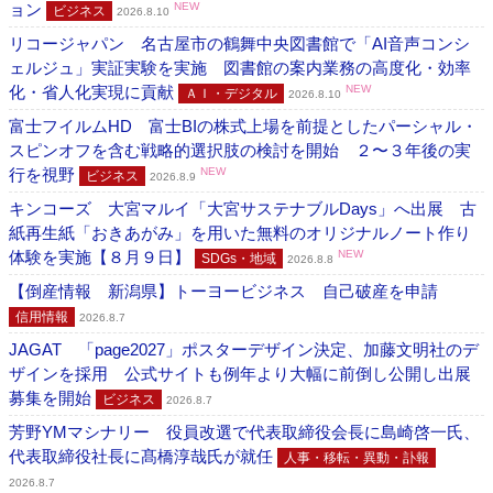
ョン
NEW
ビジネス
2026.8.10
リコージャパン 名古屋市の鶴舞中央図書館で「AI音声コンシ
ェルジュ」実証実験を実施 図書館の案内業務の高度化・効率
化・省人化実現に貢献
NEW
ＡＩ・デジタル
2026.8.10
富士フイルムHD 富士BIの株式上場を前提としたパーシャル・
スピンオフを含む戦略的選択肢の検討を開始 ２〜３年後の実
行を視野
NEW
ビジネス
2026.8.9
キンコーズ 大宮マルイ「大宮サステナブルDays」へ出展 古
紙再生紙「おきあがみ」を用いた無料のオリジナルノート作り
体験を実施【８月９日】
NEW
SDGs・地域
2026.8.8
【倒産情報 新潟県】トーヨービジネス 自己破産を申請
信用情報
2026.8.7
JAGAT 「page2027」ポスターデザイン決定、加藤文明社のデ
ザインを採用 公式サイトも例年より大幅に前倒し公開し出展
募集を開始
ビジネス
2026.8.7
芳野YMマシナリー 役員改選で代表取締役会長に島崎啓一氏、
代表取締役社長に髙橋淳哉氏が就任
人事・移転・異動・訃報
2026.8.7