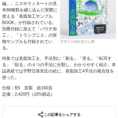
編」。ニスやラミネートの見
特集・デジタル印刷 アイデアで勝負！ ～多様なビジネス・多彩な商材～
本88種類を綴じ込んだ実際に
JAPAN PACK 2023 特集
中古印刷機・製本機特集
2022 検査・校正特集
使える「表面加工サンプル
特集・デジタル印刷 ～ 新成長軌道を描く
BOOK」が付録されている。
別冊付録に加えて「パウチ加
案内
工」、「トランプニス」の実
発刊案内
JFPI印刷用語集
印刷機材年鑑
物サンプルも付録されてい
デザインのひきだし45
る。
運営
会社案内
購読・購入申し込み
サイトポリシー
特集では表面加工を、手法別に「刷る」「塗る」「転写す
お問い合わせ
る」「貼る」の４つの手法に分類し、わかりやすく紹介。本
誌表紙では宇野亞喜良氏の絵に、表面加工4手法の複合技を
使った。
仕様：B5 並製 総160頁
定価：2,420円（10%税込）
この記事をシェアする