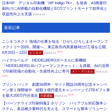
日本HP デジタル印刷機「HP Indigo 7K+」を発表 A3商業印
刷向けにAI搭載の自動化機能とECOプリントモードで効率化と
収益性向上を支援
2026.6.24
最新記事
ニシキコネクト 地域の仕事を知る「ひがしひろしまオープンフ
ァクトリー2026」開催へ、東広島市内異業種4社が工場を公開、
8月20日～22日
NEW
ビジネス
2026.8.10
ハイデルベルグ HEIDELBERGポータルに新機能
「HEIDELBERG AIパフォーマンスチャット」を搭載 AIの活用
で印刷現場の自動化・生産性向上に寄与
ＡＩ・デジタル
2026.8.10
NEW
プリントパック 創業56周年・サイト開設24周年記念キャンペ
ーン第１弾開催中 総額３億円還元キャンペーンでJTBギフト券
を最大200万円分進呈
NEW
印刷通販
2026.8.10
【パーソナライズ印刷特集】ホリゾン バリアブル対応製本シ
ステム 多品種少量時代を支える、スマートな製本ソリューシ