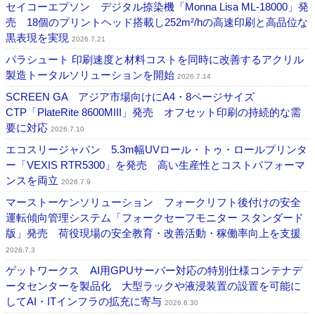
セイコーエプソン デジタル捺染機「Monna Lisa ML-18000」発
売 18個のプリントヘッド搭載し252m²/hの高速印刷と高品位な
黒表現を実現
2026.7.21
パラシュート 印刷速度と材料コストを同時に改善するアクリル
製造トータルソリューションを開始
2026.7.14
SCREEN GA アジア市場向けにA4・8ページサイズ
CTP「PlateRite 8600MIII」発売 オフセット印刷の持続的な需
要に対応
2026.7.10
エコスリージャパン 5.3m幅UVロール・トゥ・ロールプリンタ
ー「VEXIS RTR5300」を発売 高い生産性とコストパフォーマ
ンスを両立
2026.7.9
マーストーケンソリューション フォークリフト後付けの安全
運転傾向管理システム「フォークセーフモニター スタンダード
版」発売 荷役現場の安全教育・改善活動・稼働率向上を支援
2026.7.3
ゲットワークス AI用GPUサーバー対応の特別仕様コンテナデ
ータセンターを製品化 大型ラックや液浸装置の設置を可能に
してAI・ITインフラの拡充に寄与
2026.6.30