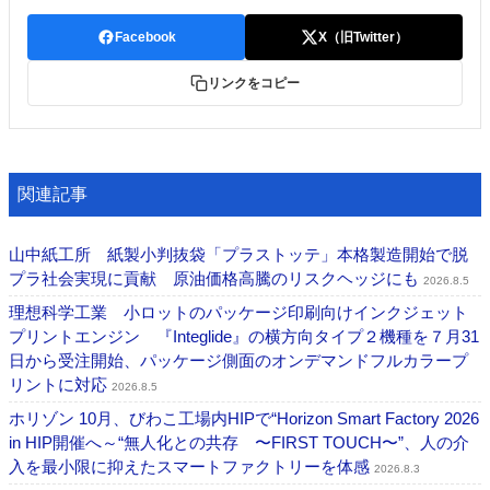
Facebook
X（旧Twitter）
リンクをコピー
関連記事
山中紙工所 紙製小判抜袋「プラストッテ」本格製造開始で脱
プラ社会実現に貢献 原油価格高騰のリスクヘッジにも
2026.8.5
理想科学工業 小ロットのパッケージ印刷向けインクジェット
プリントエンジン 『Integlide』の横方向タイプ２機種を７月31
日から受注開始、パッケージ側面のオンデマンドフルカラープ
リントに対応
2026.8.5
ホリゾン 10月、びわこ工場内HIPで“Horizon Smart Factory 2026
in HIP開催へ～“無人化との共存 〜FIRST TOUCH〜”、人の介
入を最小限に抑えたスマートファクトリーを体感
2026.8.3