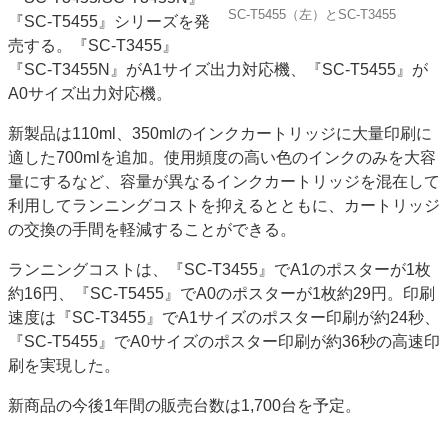
SC-T5455（左）とSC-T3455
『SC-T5455』シリーズを発
特集・デジタル印刷 アイデアで勝負！ ～多様なビジネス・多彩な商材～
売する。『SC-T3455』
JAPAN PACK 2023 特集
中古印刷機・製本機特集
2022 検査・校正特集
『SC-T3455N』がA1サイズ出力対応機、『SC-T5455』が
特集・デジタル印刷 ～ 新成長軌道を描く
A0サイズ出力対応機。
案内
新製品は110ml、350mlのインクカートリッジに大量印刷に
発刊案内
JFPI印刷用語集
印刷機材年鑑
適した700mlを追加。使用頻度の高い色のインクのみを大容
量にするなど、容量が異なるインクカートリッジを混在して
運営
利用してランニングコストを抑えるとともに、カートリッジ
会社案内
購読・購入申し込み
サイトポリシー
の交換の手間を軽減することができる。
お問い合わせ
ランニングコストは、『SC-T3455』でA1のポスターが1枚
約16円、『SC-T5455』でA0のポスターが1枚約29円。印刷
速度は『SC-T3455』でA1サイズのポスター印刷が約24秒、
『SC-T5455』でA0サイズのポスター印刷が約36秒の高速印
刷を実現した。
新商品の今後1年間の販売台数は1,700台を予定。