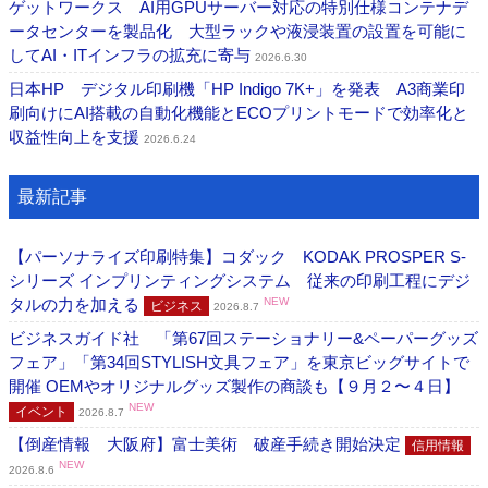
ゲットワークス AI用GPUサーバー対応の特別仕様コンテナデ
ータセンターを製品化 大型ラックや液浸装置の設置を可能に
してAI・ITインフラの拡充に寄与
2026.6.30
日本HP デジタル印刷機「HP Indigo 7K+」を発表 A3商業印
刷向けにAI搭載の自動化機能とECOプリントモードで効率化と
収益性向上を支援
2026.6.24
最新記事
【パーソナライズ印刷特集】コダック KODAK PROSPER S-
シリーズ インプリンティングシステム 従来の印刷工程にデジ
タルの力を加える
NEW
ビジネス
2026.8.7
ビジネスガイド社 「第67回ステーショナリー&ペーパーグッズ
フェア」「第34回STYLISH文具フェア」を東京ビッグサイトで
開催 OEMやオリジナルグッズ製作の商談も【９月２〜４日】
NEW
イベント
2026.8.7
【倒産情報 大阪府】富士美術 破産手続き開始決定
信用情報
NEW
2026.8.6