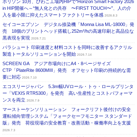
ホリゾン 10月、びわこ工場内HIPで“Horizon Smart Factory 2026
in HIP開催へ～“無人化との共存 〜FIRST TOUCH〜”、人の介
入を最小限に抑えたスマートファクトリーを体感
2026.8.3
セイコーエプソン デジタル捺染機「Monna Lisa ML-18000」発
売 18個のプリントヘッド搭載し252m²/hの高速印刷と高品位な
黒表現を実現
2026.7.21
パラシュート 印刷速度と材料コストを同時に改善するアクリル
製造トータルソリューションを開始
2026.7.14
SCREEN GA アジア市場向けにA4・8ページサイズ
CTP「PlateRite 8600MIII」発売 オフセット印刷の持続的な需
要に対応
2026.7.10
エコスリージャパン 5.3m幅UVロール・トゥ・ロールプリンタ
ー「VEXIS RTR5300」を発売 高い生産性とコストパフォーマ
ンスを両立
2026.7.9
マーストーケンソリューション フォークリフト後付けの安全
運転傾向管理システム「フォークセーフモニター スタンダード
版」発売 荷役現場の安全教育・改善活動・稼働率向上を支援
2026.7.3