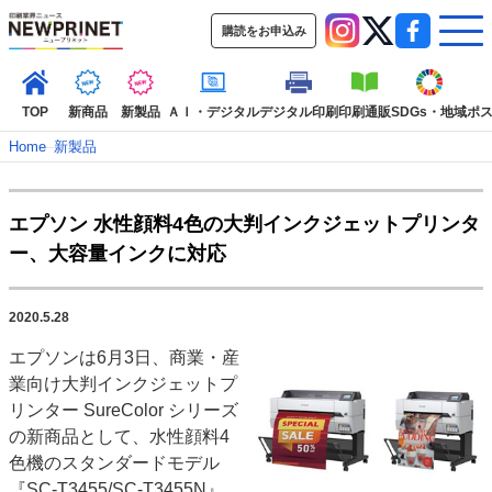
購読をお申込み
TOP
新商品
新製品
ＡＩ・デジタル
デジタル印刷
印刷通販
SDGs・地域
ポ
Home
–
新製品
インデックス
エプソン 水性顔料4色の大判インクジェットプリンタ
TOP
新着記事
特集記事
動画コンテンツ
ー、大容量インクに対応
インタビュー
コレクション
カテゴリー一覧
2020.5.28
新商品
新製品
ＡＩ・デジタル
デジタル印刷
印刷通販
エプソンは6月3日、商業・産
SDGs・地域
ポストプレス
ビジネス
イベント
信用情報
業界
業向け大判インクジェットプ
市場・統計
人事・移転・異動・訃報
リンター SureColor シリーズ
の新商品として、水性顔料4
特集記事カテゴリー一覧
色機のスタンダードモデル
2022 見える化・MIS特集
『SC-T3455/SC-T3455N』