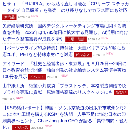
ヒサゴ 「FUJIPLA」から貼り直し可能な「CPリーフ ステッカ
ータイプ 自己吸着」を発売 のり残りなしでガラス面にも対応
NEW
新商品
2026.8.6
矢野経済研究所 国内デジタルマーケティング市場に関する調
査を実施 2026年は4,789億円に拡大する見通し、AI活用に向け
たデータ整備需要が成長を牽引
NEW
市場・統計
2026.8.6
【パーソナライズ印刷特集】博伸社 大量バリアブル印刷に対
応ユポ、PETなど特殊素材にも対応
NEW
ビジネス
2026.8.6
アイワード 「社史と経営者伝・東京展」を８月25日〜26日に
日本教育会館で開催 独自開発の社史編集システム実演や実物
100冊を展示
NEW
イベント
2026.8.6
山中紙工所 紙製小判抜袋「プラストッテ」本格製造開始で脱
プラ社会実現に貢献 原油価格高騰のリスクヘッジにも
新製品
NEW
2026.8.5
【KSI視察レポート】韓国・ソウル京畿道の出版都市坡州(パジ
ュ)に本社工場を構えるKSI社を訪問 人手不足に悩む日本の印
刷業界へヒント、Chae Jong Jun CEO が語る「集中制御・省人
化」
NEW
ビジネス
2026.8.5