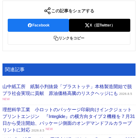
この記事をシェアする
Facebook
X（旧Twitter）
リンクをコピー
関連記事
山中紙工所 紙製小判抜袋「プラストッテ」本格製造開始で脱
プラ社会実現に貢献 原油価格高騰のリスクヘッジにも
2026.8.5
NEW
理想科学工業 小ロットのパッケージ印刷向けインクジェット
プリントエンジン 『Integlide』の横方向タイプ２機種を７月31
日から受注開始、パッケージ側面のオンデマンドフルカラープ
リントに対応
NEW
2026.8.5