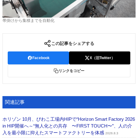
帯掛けから集積までを自動化
この記事をシェアする
Facebook
X（旧Twitter）
リンクをコピー
関連記事
ホリゾン 10月、びわこ工場内HIPで“Horizon Smart Factory 2026
in HIP開催へ～“無人化との共存 〜FIRST TOUCH〜”、人の介
入を最小限に抑えたスマートファクトリーを体感
2026.8.3