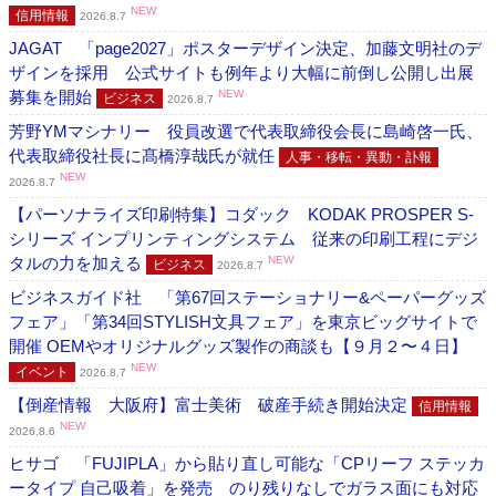
NEW
信用情報
2026.8.7
JAGAT 「page2027」ポスターデザイン決定、加藤文明社のデ
ザインを採用 公式サイトも例年より大幅に前倒し公開し出展
募集を開始
NEW
ビジネス
2026.8.7
芳野YMマシナリー 役員改選で代表取締役会長に島崎啓一氏、
代表取締役社長に髙橋淳哉氏が就任
人事・移転・異動・訃報
NEW
2026.8.7
【パーソナライズ印刷特集】コダック KODAK PROSPER S-
シリーズ インプリンティングシステム 従来の印刷工程にデジ
タルの力を加える
NEW
ビジネス
2026.8.7
ビジネスガイド社 「第67回ステーショナリー&ペーパーグッズ
フェア」「第34回STYLISH文具フェア」を東京ビッグサイトで
開催 OEMやオリジナルグッズ製作の商談も【９月２〜４日】
NEW
イベント
2026.8.7
【倒産情報 大阪府】富士美術 破産手続き開始決定
信用情報
NEW
2026.8.6
ヒサゴ 「FUJIPLA」から貼り直し可能な「CPリーフ ステッカ
ータイプ 自己吸着」を発売 のり残りなしでガラス面にも対応