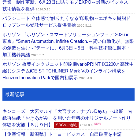
営業・制作革新、6月23日に貼りモノEXPO～最新のビジネス、
技術情報を提供
2026.5.15
パラシュート ⽴体感で“触りたくなる”印刷物～エポキシ樹脂ド
ロップシール受託サービス提供開始
2026.5.11
ホリゾン 『ホリゾン・スマートソリューションフェア 2026 in
東京』“Smart Automation, Infinite Creation.～賢い自動化が、無限
の創造を生む～”テーマに、6月3日～5日・科学技術館に製本・
加工機器集結
2026.5.7
ホリゾン 枚葉インクジェット印刷機varioPRINT iX3200と高速中
綴じシステムiCE STITCHLINER Mark Vのインライン構成を
Horizon Innovation Parkで国内初展示
2026.4.9
最新記事
キンコーズ 大宮マルイ「大宮サステナブルDays」へ出展 古
紙再生紙「おきあがみ」を用いた無料のオリジナルノート作り
体験を実施【８月９日】
NEW
SDGs・地域
2026.8.8
【倒産情報 新潟県】トーヨービジネス 自己破産を申請