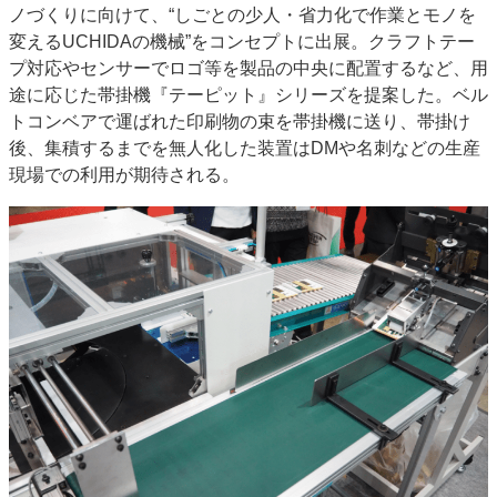
ノづくりに向けて、“しごとの少人・省力化で作業とモノを
特集・デジタル印刷 アイデアで勝負！ ～多様なビジネス・多彩な商材～
変えるUCHIDAの機械”をコンセプトに出展。クラフトテー
JAPAN PACK 2023 特集
中古印刷機・製本機特集
2022 検査・校正特集
プ対応やセンサーでロゴ等を製品の中央に配置するなど、用
特集・デジタル印刷 ～ 新成長軌道を描く
途に応じた帯掛機『テーピット』シリーズを提案した。ベル
トコンベアで運ばれた印刷物の束を帯掛機に送り、帯掛け
案内
後、集積するまでを無人化した装置はDMや名刺などの生産
発刊案内
JFPI印刷用語集
印刷機材年鑑
現場での利用が期待される。
運営
会社案内
購読・購入申し込み
サイトポリシー
お問い合わせ