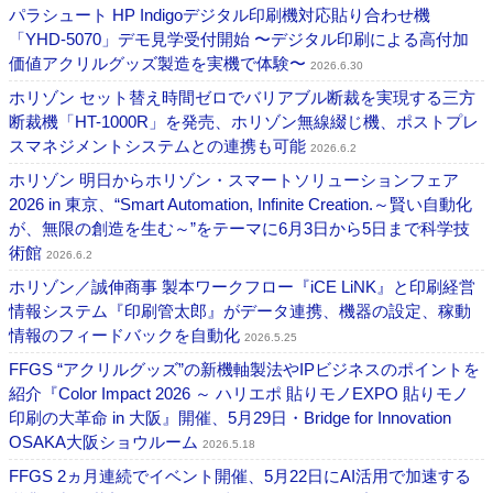
パラシュート HP Indigoデジタル印刷機対応貼り合わせ機
「YHD-5070」デモ見学受付開始 〜デジタル印刷による高付加
価値アクリルグッズ製造を実機で体験〜
2026.6.30
ホリゾン セット替え時間ゼロでバリアブル断裁を実現する三方
断裁機「HT-1000R」を発売、ホリゾン無線綴じ機、ポストプレ
スマネジメントシステムとの連携も可能
2026.6.2
ホリゾン 明日からホリゾン・スマートソリューションフェア
2026 in 東京、“Smart Automation, Infinite Creation.～賢い自動化
が、無限の創造を生む～”をテーマに6月3日から5日まで科学技
術館
2026.6.2
ホリゾン／誠伸商事 製本ワークフロー『iCE LiNK』と印刷経営
情報システム『印刷管太郎』がデータ連携、機器の設定、稼動
情報のフィードバックを自動化
2026.5.25
FFGS “アクリルグッズ”の新機軸製法やIPビジネスのポイントを
紹介『Color Impact 2026 ～ ハリエポ 貼りモノEXPO 貼りモノ
印刷の大革命 in 大阪』開催、5月29日・Bridge for Innovation
OSAKA大阪ショウルーム
2026.5.18
FFGS 2ヵ月連続でイベント開催、5月22日にAI活用で加速する