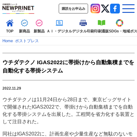
購読をお申込み
TOP
新商品
新製品
ＡＩ・デジタル
デジタル印刷
印刷通販
SDGs・地域
ポ
Home
–
ポストプレス
インデックス
ウチダテクノ IGAS2022に帯掛けから自動集積までを
TOP
新着記事
特集記事
動画コンテンツ
自動化する帯掛システム
インタビュー
コレクション
カテゴリー一覧
2022.11.29
新商品
新製品
ＡＩ・デジタル
デジタル印刷
印刷通販
ウチダテクノは11月24日から28日まで、東京ビッグサイト
SDGs・地域
ポストプレス
ビジネス
イベント
信用情報
業界
で開催されたIGAS2022で、帯掛けから自動集積までを自動
市場・統計
人事・移転・異動・訃報
化する帯掛システムを出展した。工程間を省力化する装置と
して注目された。
特集記事カテゴリー一覧
同社はIGAS2022に、計画生産や少量生産など無駄のないモ
2022 見える化・MIS特集