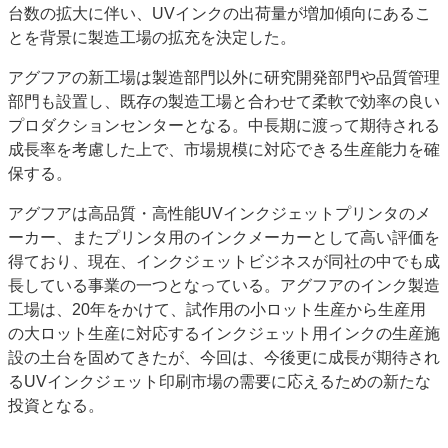
台数の拡大に伴い、UVインクの出荷量が増加傾向にあるこ
特集・デジタル印刷 アイデアで勝負！ ～多様なビジネス・多彩な商材～
とを背景に製造工場の拡充を決定した。
JAPAN PACK 2023 特集
中古印刷機・製本機特集
2022 検査・校正特集
アグフアの新工場は製造部門以外に研究開発部門や品質管理
特集・デジタル印刷 ～ 新成長軌道を描く
部門も設置し、既存の製造工場と合わせて柔軟で効率の良い
案内
プロダクションセンターとなる。中長期に渡って期待される
成長率を考慮した上で、市場規模に対応できる生産能力を確
発刊案内
JFPI印刷用語集
印刷機材年鑑
保する。
運営
アグフアは高品質・高性能UVインクジェットプリンタのメ
会社案内
購読・購入申し込み
サイトポリシー
ーカー、またプリンタ用のインクメーカーとして高い評価を
お問い合わせ
得ており、現在、インクジェットビジネスが同社の中でも成
長している事業の一つとなっている。アグフアのインク製造
工場は、20年をかけて、試作用の小ロット生産から生産用
の大ロット生産に対応するインクジェット用インクの生産施
設の土台を固めてきたが、今回は、今後更に成長が期待され
るUVインクジェット印刷市場の需要に応えるための新たな
投資となる。