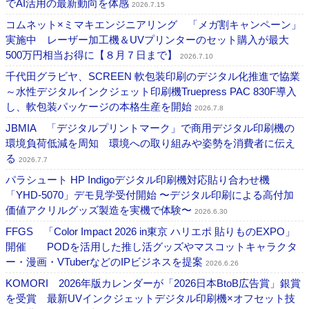
でAI活用の最新動向を体感
2026.7.15
コムネット×ミマキエンジニアリング 「メガ割キャンペーン」
実施中 レーザー加工機＆UVプリンターのセット購入が最大
500万円相当お得に【８月７日まで】
2026.7.10
千代田グラビヤ、SCREEN 軟包装印刷のデジタル化推進で協業
～水性デジタルインクジェット印刷機Truepress PAC 830F導入
し、軟包装パッケージの本格生産を開始
2026.7.8
JBMIA 「デジタルプリントマーク」で商用デジタル印刷機の
環境負荷低減を周知 環境への取り組みや姿勢を消費者に伝え
る
2026.7.7
パラシュート HP Indigoデジタル印刷機対応貼り合わせ機
「YHD-5070」デモ見学受付開始 〜デジタル印刷による高付加
価値アクリルグッズ製造を実機で体験〜
2026.6.30
FFGS 「Color Impact 2026 in東京 ハリエポ 貼りものEXPO」
開催 PODを活用した推し活グッズやマスコットキャラクタ
ー・漫画・VTuberなどのIPビジネスを提案
2026.6.26
KOMORI 2026年版カレンダーが「2026日本BtoB広告賞」銀賞
を受賞 最新UVインクジェットデジタル印刷機×オフセット技