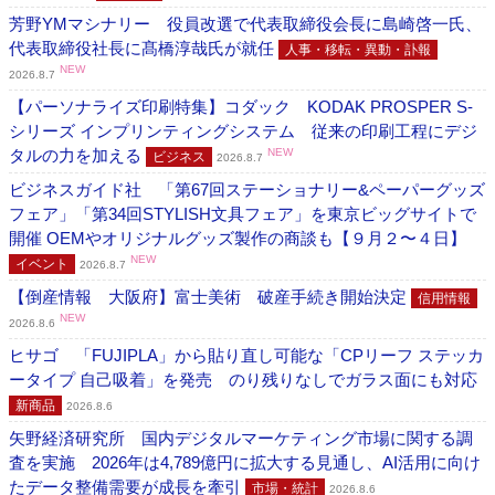
芳野YMマシナリー 役員改選で代表取締役会長に島崎啓一氏、
代表取締役社長に髙橋淳哉氏が就任
人事・移転・異動・訃報
NEW
2026.8.7
【パーソナライズ印刷特集】コダック KODAK PROSPER S-
シリーズ インプリンティングシステム 従来の印刷工程にデジ
タルの力を加える
NEW
ビジネス
2026.8.7
ビジネスガイド社 「第67回ステーショナリー&ペーパーグッズ
フェア」「第34回STYLISH文具フェア」を東京ビッグサイトで
開催 OEMやオリジナルグッズ製作の商談も【９月２〜４日】
NEW
イベント
2026.8.7
【倒産情報 大阪府】富士美術 破産手続き開始決定
信用情報
NEW
2026.8.6
ヒサゴ 「FUJIPLA」から貼り直し可能な「CPリーフ ステッカ
ータイプ 自己吸着」を発売 のり残りなしでガラス面にも対応
新商品
2026.8.6
矢野経済研究所 国内デジタルマーケティング市場に関する調
査を実施 2026年は4,789億円に拡大する見通し、AI活用に向け
たデータ整備需要が成長を牽引
市場・統計
2026.8.6