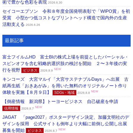
術で豊かな色彩を表現
2026.6.30
セイコーエプソン 令和８年度全国発明表彰で「WIPO賞」を初
受賞 小型かつ低コストなプリントヘッド構造で国内外の生産
活動支える
2026.6.26
最新記事
富士フイルムHD 富士BIの株式上場を前提としたパーシャル・
スピンオフを含む戦略的選択肢の検討を開始 ２〜３年後の実
行を視野
NEW
ビジネス
2026.8.9
キンコーズ 大宮マルイ「大宮サステナブルDays」へ出展 古
紙再生紙「おきあがみ」を用いた無料のオリジナルノート作り
体験を実施【８月９日】
NEW
SDGs・地域
2026.8.8
【倒産情報 新潟県】トーヨービジネス 自己破産を申請
NEW
信用情報
2026.8.7
JAGAT 「page2027」ポスターデザイン決定、加藤文明社のデ
ザインを採用 公式サイトも例年より大幅に前倒し公開し出展
募集を開始
NEW
ビジネス
2026.8.7