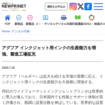
購読をお申込み
TOP
新商品
新製品
ＡＩ・デジタル
デジタル印刷
印刷通販
SDGs・地域
ポ
Home
–
デジタル印刷
インデックス
アグフア インクジェット用インクの生産能力を増
TOP
新着記事
特集記事
動画コンテンツ
強、製造工場拡充
インタビュー
コレクション
カテゴリー一覧
2020.7.16
新商品
新製品
ＡＩ・デジタル
デジタル印刷
印刷通販
アグフア（ベルギー）は拡大を続ける市場の需要に応え、イ
SDGs・地域
ポストプレス
ビジネス
イベント
信用情報
業界
ンクジェット用インクの生産能力を大規模に増強する。
市場・統計
人事・移転・異動・訃報
同社のワイドフォーマットインクジェットプリンタは世界的
特集記事カテゴリー一覧
に導入が進んでおり、日本国内でも性能とサポート体制が高
く評価され、順調に設置台数を伸ばしている。世界的な設置
2022 見える化・MIS特集