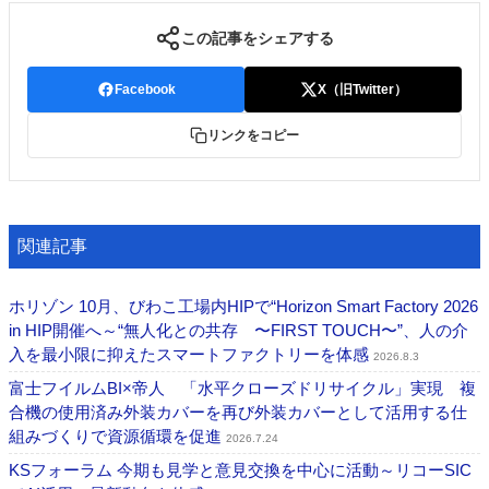
この記事をシェアする
Facebook
X（旧Twitter）
リンクをコピー
関連記事
ホリゾン 10月、びわこ工場内HIPで“Horizon Smart Factory 2026
in HIP開催へ～“無人化との共存 〜FIRST TOUCH〜”、人の介
入を最小限に抑えたスマートファクトリーを体感
2026.8.3
富士フイルムBI×帝人 「水平クローズドリサイクル」実現 複
合機の使用済み外装カバーを再び外装カバーとして活用する仕
組みづくりで資源循環を促進
2026.7.24
KSフォーラム 今期も見学と意見交換を中心に活動～リコーSIC