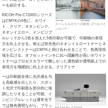
ーを紹介する。
特集・デジタル印刷 アイデアで勝負！ ～多様なビジネス・多彩な商材～
JAPAN PACK 2023 特集
中古印刷機・製本機特集
2022 検査・校正特集
RICOH Pro C7200Sシリーズ
特集・デジタル印刷 ～ 新成長軌道を描く
はCMYKの4色に、ホワイ
スペシャルカラーの新色 ゴールドと
ト、クリア、ネオンピンク、
シルバー
案内
ネオンイエロー、インビジブ
発刊案内
JFPI印刷用語集
印刷機材年鑑
ルレッドから1色を加えた5色印刷が可能で、印刷物の表現
力を向上させる。例えば蛍光色のネオンイエロートナーとネ
運営
オンピンクトナーはCMYKと掛け合わせることで、色再現領
会社案内
購読・購入申し込み
サイトポリシー
域を広げる。オフセットインキに比べ隠蔽性が高いホワイト
お問い合わせ
トナーはプロセスカラーで難しかった濃色紙や透明紙上での
表現力を飛躍的に向上させる。クリアトナ
ーは印刷面全体に光沢感を与
え高級感を出したり、スポッ
ト光沢で印刷面を部分的に強
調したりすることが可能。イ
ンビジブルレッドは通常光下
では無色透明ながら、ブラッ
RICOH Pro C7210S