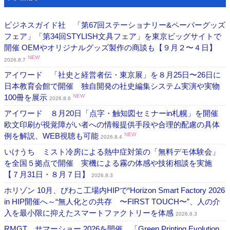
ビジネスガイド社 「第67回ステーショナリー&ペーパーグッズ
フェア」「第34回STYLISH文具フェア」を東京ビッグサイトで
開催 OEMやオリジナルグッズ製作の商談も【９月２〜４日】
NEW
2026.8.7
アイワード 「社史と経営者伝・東京展」を８月25日〜26日に
日本教育会館で開催 独自開発の社史編集システム実演や実物
100冊を展示
NEW
2026.8.6
アイワード ８月20日「点字・触知図セミナーin札幌」を開催
欧文印刷が視覚障がい者への情報提供手段や合理的配慮の具体
例を解説、WEB視聴も可能
NEW
2026.8.4
いけうち ミスト冷房による熱中症対策の「無料デモ体験会」
を全国５拠点で開催 実機による霧の体感や技術相談を実施
【７月31日・８月７日】
2026.8.3
ホリゾン 10月、びわこ工場内HIPで“Horizon Smart Factory 2026
in HIP開催へ～“無人化との共存 〜FIRST TOUCH〜”、人の介
入を最小限に抑えたスマートファクトリーを体感
2026.8.3
RMGT サマーショー 2026を開催 「Green Printing Evolution