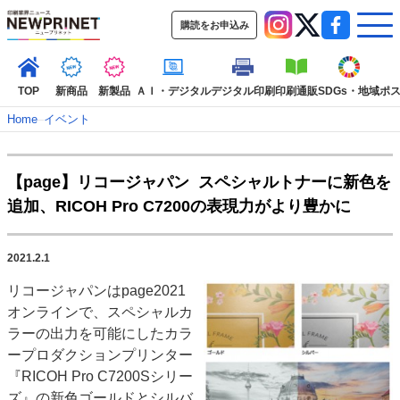
購読をお申込み
TOP
新商品
新製品
ＡＩ・デジタル
デジタル印刷
印刷通販
SDGs・地域
ポ
Home
–
イベント
インデックス
【page】リコージャパン スペシャルトナーに新色を
TOP
新着記事
特集記事
動画コンテンツ
追加、RICOH Pro C7200の表現力がより豊かに
インタビュー
コレクション
カテゴリー一覧
2021.2.1
新商品
新製品
ＡＩ・デジタル
デジタル印刷
印刷通販
リコージャパンはpage2021
SDGs・地域
ポストプレス
ビジネス
イベント
信用情報
業界
オンラインで、スペシャルカ
市場・統計
人事・移転・異動・訃報
ラーの出力を可能にしたカラ
ープロダクションプリンター
特集記事カテゴリー一覧
『RICOH Pro C7200Sシリー
2022 見える化・MIS特集
ズ』の新色ゴールドとシルバ