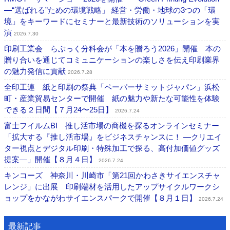
―“選ばれる”ための環境戦略」 経営・労働・地球の3つの「環
境」をキーワードにセミナーと最新技術のソリューションを実
演
2026.7.30
印刷工業会 らぶっく分科会が「本を贈ろう2026」開催 本の
贈り合いを通じてコミュニケーションの楽しさを伝え印刷業界
の魅力発信に貢献
2026.7.28
全印工連 紙と印刷の祭典「ペーパーサミットジャパン」浜松
町・産業貿易センターで開催 紙の魅力や新たな可能性を体験
できる２日間【７月24〜25日】
2026.7.24
富士フイルムBI 推し活市場の商機を探るオンラインセミナー
「拡大する『推し活市場』をビジネスチャンスに！ ―クリエイ
ター視点とデジタル印刷・特殊加工で探る、高付加価値グッズ
提案―」開催【８月４日】
2026.7.24
キンコーズ 神奈川・川崎市「第21回かわさきサイエンスチャ
レンジ」に出展 印刷端材を活用したアップサイクルワークシ
ョップをかながわサイエンスパークで開催【８月１日】
2026.7.24
最新記事