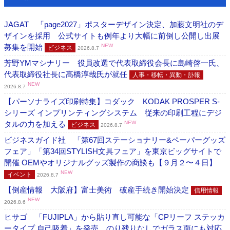
JAGAT 「page2027」ポスターデザイン決定、加藤文明社のデ
ザインを採用 公式サイトも例年より大幅に前倒し公開し出展
募集を開始
NEW
ビジネス
2026.8.7
芳野YMマシナリー 役員改選で代表取締役会長に島崎啓一氏、
代表取締役社長に髙橋淳哉氏が就任
人事・移転・異動・訃報
NEW
2026.8.7
【パーソナライズ印刷特集】コダック KODAK PROSPER S-
シリーズ インプリンティングシステム 従来の印刷工程にデジ
タルの力を加える
NEW
ビジネス
2026.8.7
ビジネスガイド社 「第67回ステーショナリー&ペーパーグッズ
フェア」「第34回STYLISH文具フェア」を東京ビッグサイトで
開催 OEMやオリジナルグッズ製作の商談も【９月２〜４日】
NEW
イベント
2026.8.7
【倒産情報 大阪府】富士美術 破産手続き開始決定
信用情報
NEW
2026.8.6
ヒサゴ 「FUJIPLA」から貼り直し可能な「CPリーフ ステッカ
ータイプ 自己吸着」を発売 のり残りなしでガラス面にも対応