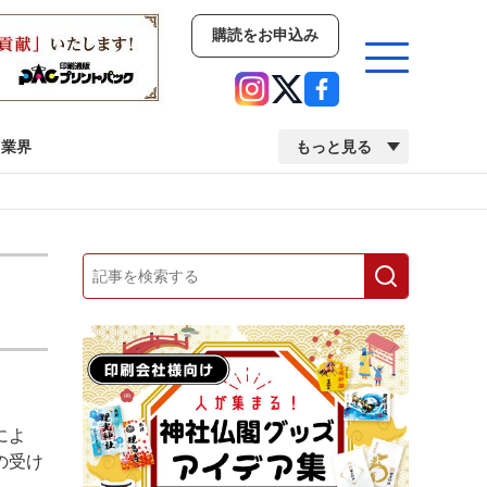
購読をお申込み
業界
もっと見る
新商品
イベント
市場・統計
人事・移転・異動・訃報
業界
市場・統計
人事・移転・異動・訃報
によ
中古印刷機・製本機特集
2022 検査・校正特集
の受け