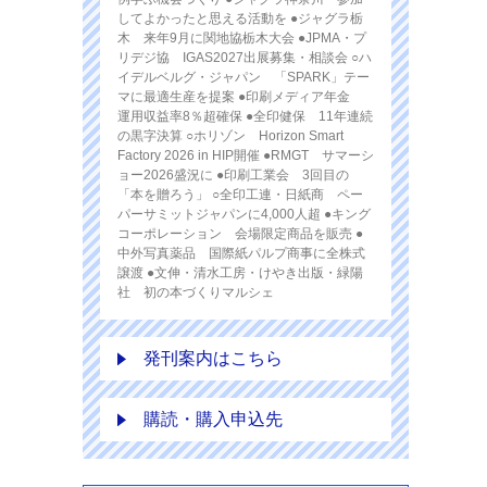
してよかったと思える活動を ●ジャグラ栃
木 来年9月に関地協栃木大会 ●JPMA・プ
リデジ協 IGAS2027出展募集・相談会 ○ハ
イデルベルグ・ジャパン 「SPARK」テー
マに最適生産を提案 ●印刷メディア年金
運用収益率8％超確保 ●全印健保 11年連続
の黒字決算 ○ホリゾン Horizon Smart
Factory 2026 in HIP開催 ●RMGT サマーシ
ョー2026盛況に ●印刷工業会 3回目の
「本を贈ろう」 ○全印工連・日紙商 ペー
パーサミットジャパンに4,000人超 ●キング
コーポレーション 会場限定商品を販売 ●
中外写真薬品 国際紙パルプ商事に全株式
譲渡 ●文伸・清水工房・けやき出版・緑陽
社 初の本づくりマルシェ
発刊案内はこちら
購読・購入申込先