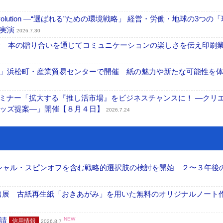
ng Evolution ―“選ばれる”ための環境戦略」 経営・労働・地球の3つの
を実演
2026.7.30
開催 本の贈り合いを通じてコミュニケーションの楽しさを伝え印刷
」浜松町・産業貿易センターで開催 紙の魅力や新たな可能性を
セミナー「拡大する『推し活市場』をビジネスチャンスに！ ―クリ
グッズ提案―」開催【８月４日】
2026.7.24
ーシャル・スピンオフを含む戦略的選択肢の検討を開始 ２〜３年後
へ出展 古紙再生紙「おきあがみ」を用いた無料のオリジナルノート
申請
NEW
信用情報
2026.8.7