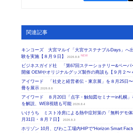
関連記事
キンコーズ 大宮マルイ「大宮サステナブルDays」
験を実施【８月９日】
NEW
2026.8.8
ビジネスガイド社 「第67回ステーショナリー&ペーパー
開催 OEMやオリジナルグッズ製作の商談も【９月２〜
アイワード 「社史と経営者伝・東京展」を８月25日〜
冊を展示
2026.8.6
アイワード ８月20日「点字・触知図セミナーin札幌
を解説、WEB視聴も可能
2026.8.4
いけうち ミスト冷房による熱中症対策の「無料デモ体
月31日・８月７日】
2026.8.3
ホリゾン 10月、びわこ工場内HIPで“Horizon Smart Fa