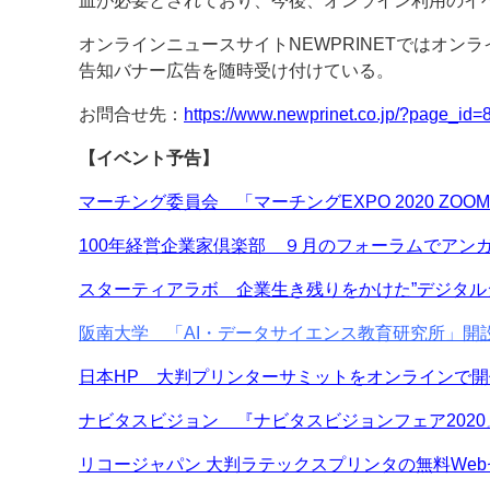
皿が必要とされており、今後、オンライン利用のイ
案内
オンラインニュースサイトNEWPRINETではオ
告知バナー広告を随時受け付けている。
発刊案内
JFPI印刷用語集
印刷機材年鑑
お問合せ先：
https://www.newprinet.co.jp/?page_id=
運営
【イベント予告】
会社案内
購読・購入申し込み
サイトポリシ
マーチング委員会 「マーチングEXPO 2020 ZOO
100年経営企業家倶楽部 ９月のフォーラムでアン
スターティアラボ 企業生き残りをかけた”デジタル
阪南大学 「AI・データサイエンス教育研究所」開
日本HP 大判プリンターサミットをオンラインで
ナビタスビジョン 『ナビタスビジョンフェア202
リコージャパン 大判ラテックスプリンタの無料Web