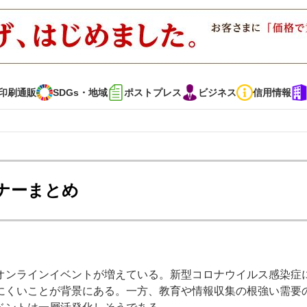
印刷通販
SDGs・地域
ポストプレス
ビジネス
信用情報
インタビュー
コレクション
ミナーまとめ
通販
SDGs・地域
ポストプレス
ビジネス
イベント
信用情報
オンラインイベントが増えている。新型コロナウイルス感染症
で勝負！ ～多様なビジネス・多彩な商材～
JAPAN PACK 2023 特集
にくいことが背景にある。一方、教育や情報収集の根強い需要