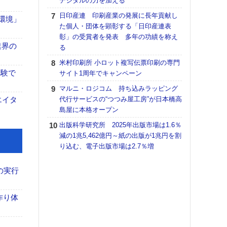
デジタルの力を加える
【K
日印産連 印刷産業の発展に長年貢献し
「環境」
道の
た個人・団体を顕彰する「日印産連表
える
彰」の受賞者を発表 多年の功績を称え
の印刷
業界の
る
CE
米村印刷所 小ロット複写伝票印刷の専門
富士
体験で
サイト1周年でキャンペーン
地・
マルニ・ロジコム 持ち込みラッピング
付表
エイタ
代行サービスの“つつみ屋工房”が日本橋高
【ペ
島屋に本格オープン
ト】
出版科学研究所 2025年出版市場は1.6％
アで
減の1兆5,462億円～紙の出版が1兆円を割
KO
り込む、電子出版市場は2.7％増
体製
【イ
の実行
けや
「本
作り体
地域