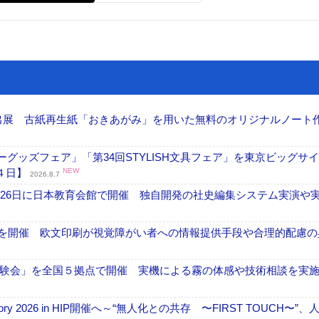
へ出展 古紙再生紙「おきあがみ」を用いた無料のオリジナルノート
グッズフェア」「第34回STYLISH文具フェア」を東京ビッグサ
４日】
NEW
2026.8.7
26日に日本教育会館で開催 独自開発の社史編集システム実演や実物
」を開催 欧文印刷が視覚障がい者への情報提供手段や合理的配慮の
験会」を全国５拠点で開催 実機による霧の体感や技術相談を実
ctory 2026 in HIP開催へ～“無人化との共存 〜FIRST TOUCH〜”