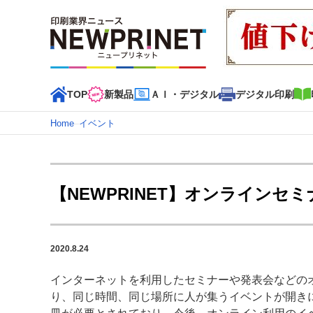
TOP
新製品
ＡＩ・デジタル
デジタル印刷
Home
–
イベント
インデックス
TOP
新着記事
特集記事
動画コンテンツ
【NEWPRINET】オンラインセ
カテゴリー一覧
新商品
新製品
ＡＩ・デジタル
デジタル印刷
印刷
2020.8.24
特集記事カテゴリー一覧
インターネットを利用したセミナーや発表会などの
2022 見える化・MIS特集
特集・デジタル印刷 アイデア
り、同じ時間、同じ場所に人が集うイベントが開き
特集・デジタル印刷 ～ 新成長軌道を描く