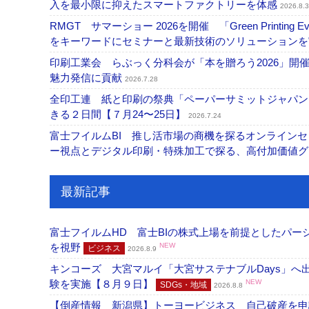
入を最小限に抑えたスマートファクトリーを体感
2026.8.3
RMGT サマーショー 2026を開催 「Green Printi
をキーワードにセミナーと最新技術のソリューション
印刷工業会 らぶっく分科会が「本を贈ろう2026」
魅力発信に貢献
2026.7.28
全印工連 紙と印刷の祭典「ペーパーサミットジャパン
きる２日間【７月24〜25日】
2026.7.24
富士フイルムBI 推し活市場の商機を探るオンライン
ー視点とデジタル印刷・特殊加工で探る、高付加価値
最新記事
富士フイルムHD 富士BIの株式上場を前提としたパ
を視野
NEW
ビジネス
2026.8.9
キンコーズ 大宮マルイ「大宮サステナブルDays」
験を実施【８月９日】
NEW
SDGs・地域
2026.8.8
【倒産情報 新潟県】トーヨービジネス 自己破産を