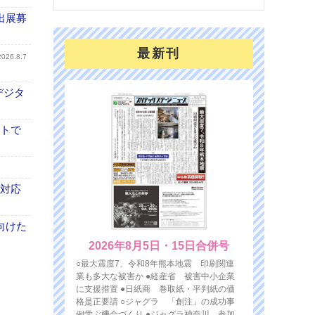
出展募
最新刊
2026.8.7
デジタ
イトで
も対応
向けた
2026年8月5日・15日合併号
○最大震度7、令和8年熊本地震 印刷関連
業も多大な被害か ●経産省 被害中小企業
に支援措置 ●日紙商 巻取紙・平判紙の価
格是正要請 ○ジャグラ 「創注」の成功事
例学ぶ機会づくり ●ジャグラ神奈川 参加