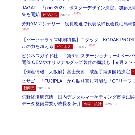
JAGAT 「page2027」ポスターデザイン決定、
集を開始
NEW
ビジネス
2026.8.7
芳野YMマシナリー 役員改選で代表取締役会長に島崎
NEW
【パーソナライズ印刷特集】コダック KODAK PROS
ルの力を加える
NEW
ビジネス
2026.8.7
ビジネスガイド社 「第67回ステーショナリー&ペーパー
開催 OEMやオリジナルグッズ製作の商談も【９月２〜
【倒産情報 大阪府】富士美術 破産手続き開始決定
ヒサゴ 「FUJIPLA」から貼り直し可能な「CPリー
新商品
2026.8.6
矢野経済研究所 国内デジタルマーケティング市場に関する
データ整備需要が成長を牽引
市場・統計
2026.8.6