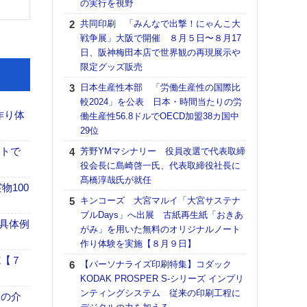
の実行を視野
る
共同印刷 「みんなで出撃！にゃんこ大
DNP
戦争展」大阪で開催 ８月５日〜８月17
上の
日、阪神梅田本店で世界観の再現展示や
意識
限定グッズ販売
時代
る組
日本生産性本部 「労働生産性の国際比
較2024」を公表 日本・時間当たりの労
【パ
作り体
働生産性56.8ドルでOECD加盟38カ国中
量バ
29位
特殊
イトで
芳野YMマシナリー 役員改選で代表取締
ホリゾ
役会長に島崎啓一氏、代表取締役社長に
で“Hor
髙橋淳哉氏が就任
催へ～
100
TO
キンコーズ 大宮マルイ「大宮サステナ
スマ
ブルDays」へ出展 古紙再生紙「おきあ
具体例
がみ」を用いた無料のオリジナルノート
理想
作り体験を実施【８月９日】
刷向
ン 『
施【７
【パーソナライズ印刷特集】コダック
を７
KODAK PROSPER S-シリーズ インプリ
面の
ンティングシステム 従来の印刷工程に
、人の介
対応