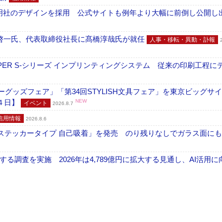
加藤文明社のデザインを採用 公式サイトも例年より大幅に前倒し公開し
啓一氏、代表取締役社長に髙橋淳哉氏が就任
人事・移転・異動・訃報
PER S-シリーズ インプリンティングシステム 従来の印刷工程に
グッズフェア」「第34回STYLISH文具フェア」を東京ビッグサ
４日】
NEW
イベント
2026.8.7
信用情報
2026.8.6
フ ステッカータイプ 自己吸着」を発売 のり残りなしでガラス面に
調査を実施 2026年は4,789億円に拡大する見通し、AI活用に