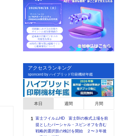
アクセスランキング
sponcerd by ハイブリッド印刷機材年鑑
本日
週間
月間
富士フイルムHD 富士BIの株式上場を前
日印
提としたパーシャル・スピンオフを含む
た個
戦略的選択肢の検討を開始 ２〜３年後
彰」