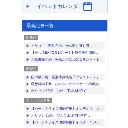
イベントカレンダー
最新記事一覧
新商品
ヒサゴ 「FUJIPLA」から貼り直し可...
【推し活EXPO夏レポート】原色美術印刷...
大阪書籍印刷 手紙がパズルになるレターセ...
新製品
山中紙工所 紙製小判抜袋「プラストッテ」...
理想科学工業 小ロットのパッケージ印刷向...
ホリゾン 10月、びわこ工場内HIPで“...
ＡＩ・デジタル
【パーソナライズ印刷特集】オンデオマ ク...
ホリゾン 10月、びわこ工場内HIPで“...
【パーソナライズ印刷特集】インターロジッ...