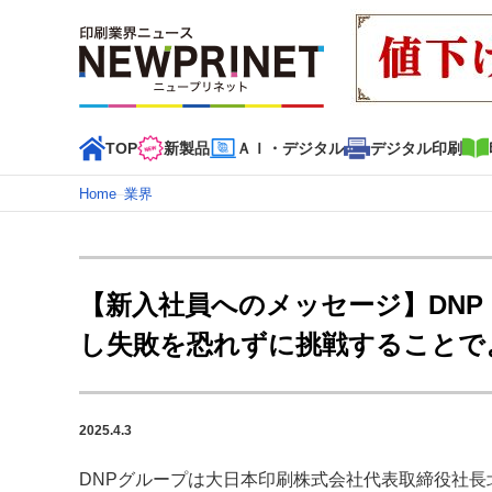
TOP
新製品
ＡＩ・デジタル
デジタル印刷
Home
–
業界
インデックス
TOP
新着記事
特集記事
動画コンテンツ
【新入社員へのメッセージ】DN
カテゴリー一覧
し失敗を恐れずに挑戦することで
新商品
新製品
ＡＩ・デジタル
デジタル印刷
印刷
特集記事カテゴリー一覧
2025.4.3
2022 見える化・MIS特集
特集・デジタル印刷 アイデア
特集・デジタル印刷 ～ 新成長軌道を描く
DNPグループは大日本印刷株式会社代表取締役社長