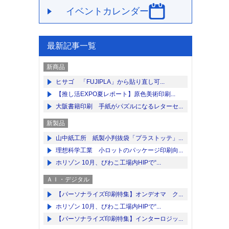
イベントカレンダー
最新記事一覧
新商品
ヒサゴ 「FUJIPLA」から貼り直し可...
【推し活EXPO夏レポート】原色美術印刷...
大阪書籍印刷 手紙がパズルになるレターセ...
新製品
山中紙工所 紙製小判抜袋「プラストッテ」...
理想科学工業 小ロットのパッケージ印刷向...
ホリゾン 10月、びわこ工場内HIPで“...
ＡＩ・デジタル
【パーソナライズ印刷特集】オンデオマ ク...
ホリゾン 10月、びわこ工場内HIPで“...
【パーソナライズ印刷特集】インターロジッ...