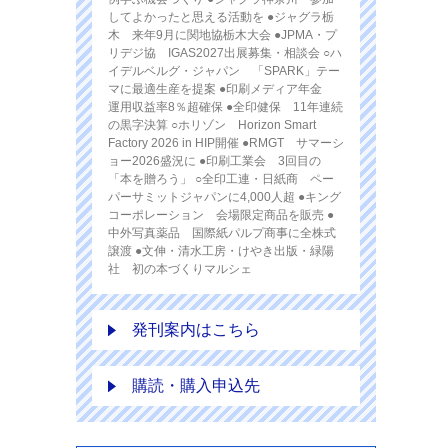
してよかったと思える活動を ●ジャグラ栃
木 来年9月に関地協栃木大会 ●JPMA・プ
リデジ協 IGAS2027出展募集・相談会 ○ハ
イデルベルグ・ジャパン 「SPARK」テー
マに最適生産を提案 ●印刷メディア年金
運用収益率8％超確保 ●全印健保 11年連続
の黒字決算 ○ホリゾン Horizon Smart
Factory 2026 in HIP開催 ●RMGT サマーシ
ョー2026盛況に ●印刷工業会 3回目の
「本を贈ろう」 ○全印工連・日紙商 ペー
パーサミットジャパンに4,000人超 ●キング
コーポレーション 会場限定商品を販売 ●
中外写真薬品 国際紙パルプ商事に全株式
譲渡 ●文伸・清水工房・けやき出版・緑陽
社 初の本づくりマルシェ
発刊案内はこちら
購読・購入申込先