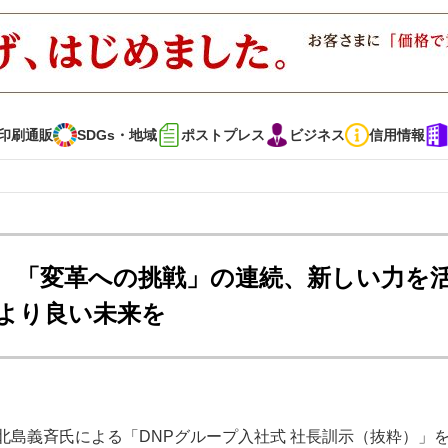
印刷通販
SDGs・地域
ポストプレス
ビジネス
信用情報
インタビュー
コレクション
P 「変革への挑戦」の連続、新しい力を
より良い未来を
通販
SDGs・地域
ポストプレス
ビジネス
イベント
信用情報
で勝負！ ～多様なビジネス・多彩な商材～
JAPAN PACK 2023 特集
北島義斉氏による「DNPグループ入社式 社長訓示（抜粋）」