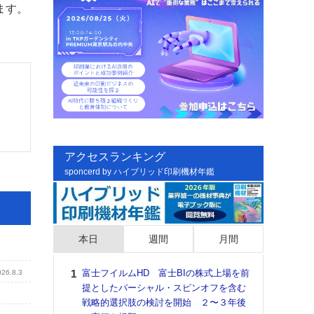
ます。
アクセスランキング
sponcerd by ハイブリッド印刷機材年鑑
本日
週間
月間
富士フイルムHD 富士BIの株式上場を前
日印
026.8.3
提としたパーシャル・スピンオフを含む
た個
戦略的選択肢の検討を開始 ２〜３年後
彰」