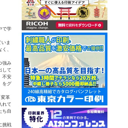
中で学
ていま
なく、
つ強み
出して
、不安
」をグ
「変革
入れて
たち自
に挑戦