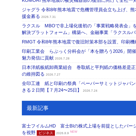
KOMORI 熊本地震の被災機器類の復旧に向けて全社
ジャグラ 令和8年熊本地震で危機管理員会立ち上げ、熊
援金募る
2026.7.31
ラクスル MBOで非上場化後初の「事業戦略発表会」
解決プラットフォーム」構築へ、金融事業「ラクスルバ
RMGT 令和8年熊本地震で復旧対策本部を設置、印刷
印刷工業会 らぶっく分科会が「本を贈ろう2026」
魅力発信に貢献
2026.7.28
日本洋紙板紙卸商業組合 巻取紙と平判紙の価格差是正
の維持図る
2026.7.27
全印工連 紙と印刷の祭典「ペーパーサミットジャパン
きる２日間【７月24〜25日】
2026.7.24
最新記事
富士フイルムHD 富士BIの株式上場を前提としたパ
を視野
NEW
ビジネス
2026.8.9