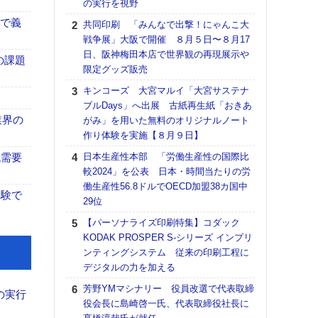
の実行を視野
る
まで義
共同印刷 「みんなで出撃！にゃんこ大
DNP
戦争展」大阪で開催 ８月５日〜８月17
上の
日、阪神梅田本店で世界観の再現展示や
意識
の課題
限定グッズ販売
時代
る組
キンコーズ 大宮マルイ「大宮サステナ
ブルDays」へ出展 古紙再生紙「おきあ
【パ
業界の
がみ」を用いた無料のオリジナルノート
量バ
作り体験を実施【８月９日】
特殊
紙需要
日本生産性本部 「労働生産性の国際比
ホリゾ
較2024」を公表 日本・時間当たりの労
で“Hor
働生産性56.8ドルでOECD加盟38カ国中
催へ～
体験で
29位
TO
スマ
【パーソナライズ印刷特集】コダック
KODAK PROSPER S-シリーズ インプリ
理想
ンティングシステム 従来の印刷工程に
刷向
デジタルの力を加える
ン 『
を７
芳野YMマシナリー 役員改選で代表取締
の実行
面の
役会長に島崎啓一氏、代表取締役社長に
対応