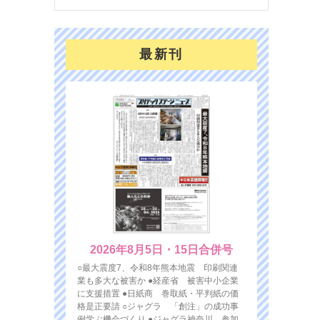
最新刊
2026年8月5日・15日合併号
○最大震度7、令和8年熊本地震 印刷関連
業も多大な被害か ●経産省 被害中小企業
に支援措置 ●日紙商 巻取紙・平判紙の価
格是正要請 ○ジャグラ 「創注」の成功事
例学ぶ機会づくり ●ジャグラ神奈川 参加