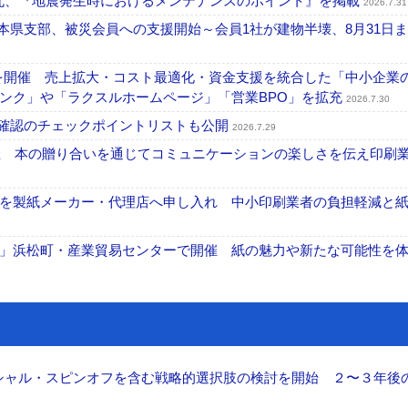
一丸、『地震発生時におけるメンテナンスのポイント』を掲載
2026.7.31
本県支部、被災会員への支援開始～会員1社が建物半壊、8月31日
を開催 売上拡大・コスト最適化・資金支援を統合した「中小企業
ンク」や「ラクスルホームページ」「営業BPO」を拡充
2026.7.30
機確認のチェックポイントリストも公開
2026.7.29
開催 本の贈り合いを通じてコミュニケーションの楽しさを伝え印刷
を製紙メーカー・代理店へ申し入れ 中小印刷業者の負担軽減と
」浜松町・産業貿易センターで開催 紙の魅力や新たな可能性を
ーシャル・スピンオフを含む戦略的選択肢の検討を開始 ２〜３年後