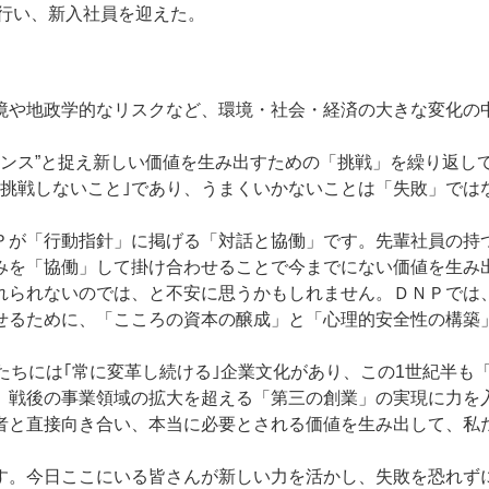
り行い、新入社員を迎えた。
境や地政学的なリスクなど、環境・社会・経済の大きな変化の
ャンス”と捉え新しい価値を生み出すための「挑戦」を繰り返し
ー
お問い合わせ
、｢挑戦しないこと｣であり、うまくいかないことは「失敗」では
Ｐが「行動指針」に掲げる「対話と協働」です。先輩社員の持
みを「協働」して掛け合わせることで今までにない価値を生み
れられないのでは、と不安に思うかもしれません。ＤＮＰでは
せるために、「こころの資本の醸成」と「心理的安全性の構築
。私たちには｢常に変革し続ける｣企業文化があり、この1世紀半も
、戦後の事業領域の拡大を超える「第三の創業」の実現に力を
者と直接向き合い、本当に必要とされる価値を生み出して、私
。
す。今日ここにいる皆さんが新しい力を活かし、失敗を恐れず