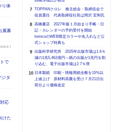
髙橋淳哉氏が就任
作り体
【K
TOPPANクロレ 株主総会・取締役会で
道の
役員選任 代表取締役社長は岡沢 宏和氏
える
高橋書店 2027年版１月始まり手帳・日
の印刷
出展募
記・カレンダーの予約受付を開始
CE
torincoのWEB限定カラーや名入れなど公
富士
式ショップ特典も
地・
2026.8.7
出版科学研究所 2025年出版市場は1.6％
付表
減の1兆5,462億円～紙の出版が1兆円を割
【ペ
イトで
り込む、電子出版市場は2.7％増
ト】
日本製紙 印刷・情報用紙全般を15%以
アで
デジタ
上値上げ 原材料高騰を受け７月21日出
KO
荷分より価格改定
体製
【イ
も対応
けや
「本
地域
向けた