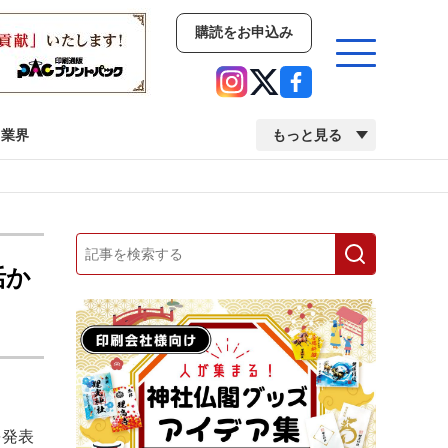
購読をお申込み
業界
もっと見る
新商品
イベント
市場・統計
人事・移転・異動・訃報
活か
業界
市場・統計
人事・移転・異動・訃報
中古印刷機・製本機特集
2022 検査・校正特集
を発表