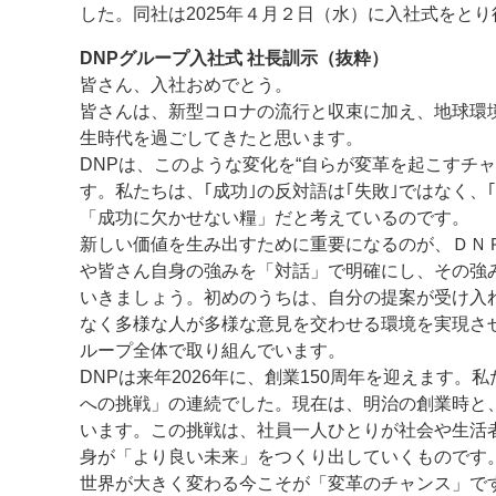
した。同社は2025年４月２日（水）に入社式をと
案内
DNPグループ入社式 社長訓示（抜粋）
皆さん、入社おめでとう。
発刊案内
JFPI印刷用語集
印刷機材年鑑
皆さんは、新型コロナの流行と収束に加え、地球環
生時代を過ごしてきたと思います。
運営
DNPは、このような変化を“自らが変革を起こすチ
会社案内
購読・購入申し込み
サイトポリシ
す。私たちは、｢成功｣の反対語は｢失敗｣ではなく
「成功に欠かせない糧」だと考えているのです。
新しい価値を生み出すために重要になるのが、ＤＮ
や皆さん自身の強みを「対話」で明確にし、その強
いきましょう。初めのうちは、自分の提案が受け入
なく多様な人が多様な意見を交わせる環境を実現さ
ループ全体で取り組んでいます。
DNPは来年2026年に、創業150周年を迎えます
への挑戦」の連続でした。現在は、明治の創業時と
います。この挑戦は、社員一人ひとりが社会や生活
身が「より良い未来」をつくり出していくものです
世界が大きく変わる今こそが「変革のチャンス」で