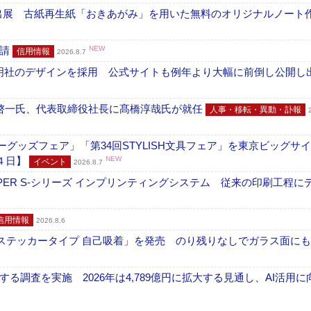
へ出展 古紙再生紙「おきあがみ」を用いた無料のオリジナルノート
申請
NEW
信用情報
2026.8.7
加藤文明社のデザインを採用 公式サイトも例年より大幅に前倒し公開し
啓一氏、代表取締役社長に髙橋淳哉氏が就任
人事・移転・異動・訃報
グッズフェア」「第34回STYLISH文具フェア」を東京ビッグサ
４日】
NEW
イベント
2026.8.7
PER S-シリーズ インプリンティングシステム 従来の印刷工程に
信用情報
2026.8.6
フ ステッカータイプ 自己吸着」を発売 のり残りなしでガラス面に
調査を実施 2026年は4,789億円に拡大する見通し、AI活用に