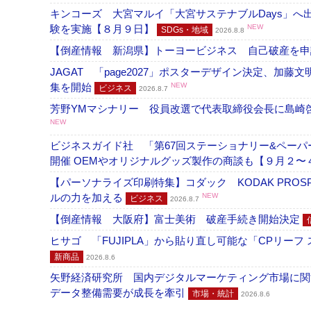
キンコーズ 大宮マルイ「大宮サステナブルDays」
験を実施【８月９日】
NEW
SDGs・地域
2026.8.8
【倒産情報 新潟県】トーヨービジネス 自己破産を
JAGAT 「page2027」ポスターデザイン決定、
集を開始
NEW
ビジネス
2026.8.7
芳野YMマシナリー 役員改選で代表取締役会長に島崎
NEW
ビジネスガイド社 「第67回ステーショナリー&ペーパー
開催 OEMやオリジナルグッズ製作の商談も【９月２〜
【パーソナライズ印刷特集】コダック KODAK PROS
ルの力を加える
NEW
ビジネス
2026.8.7
【倒産情報 大阪府】富士美術 破産手続き開始決定
ヒサゴ 「FUJIPLA」から貼り直し可能な「CPリー
新商品
2026.8.6
矢野経済研究所 国内デジタルマーケティング市場に関する
データ整備需要が成長を牽引
市場・統計
2026.8.6