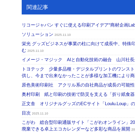
関連記事
リコージャパン すぐに使える印刷アイデア“商材企画L
ソリューション
2025.11.10
栄光 グッズビジネスが事業の柱に向けて成長中、特殊
む
2025.11.10
イメージ・マジック AIと自動化技術の融合 山川社
トヨテック 少量多品種・デジタルプリントのワンスト
供し、今まで出来なかったことが多様な加工機により
原色美術印刷社 アクリル系の自社商品が成長の可能
奥村印刷 紙と印刷の技術で防災を支える「折り紙食器 
正文舎 オリジナルグッズのECサイト「Loulu.Lou
目次
2025.11.10
こがわ 総合型印刷通販サイト「こがわオンライン」2
廃棄できる卓上エコカレンダーなど多彩な商品を展開
20