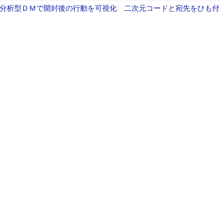
分析型ＤＭで開封後の行動を可視化 二次元コードと宛先をひも