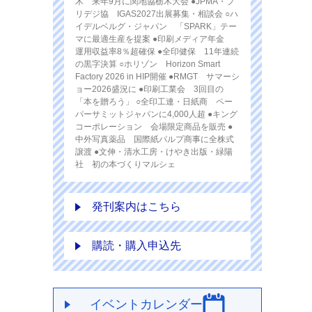
木 来年9月に関地協栃木大会 ●JPMA・プ
リデジ協 IGAS2027出展募集・相談会 ○ハ
イデルベルグ・ジャパン 「SPARK」テー
マに最適生産を提案 ●印刷メディア年金
運用収益率8％超確保 ●全印健保 11年連続
の黒字決算 ○ホリゾン Horizon Smart
Factory 2026 in HIP開催 ●RMGT サマーシ
ョー2026盛況に ●印刷工業会 3回目の
「本を贈ろう」 ○全印工連・日紙商 ペー
パーサミットジャパンに4,000人超 ●キング
コーポレーション 会場限定商品を販売 ●
中外写真薬品 国際紙パルプ商事に全株式
譲渡 ●文伸・清水工房・けやき出版・緑陽
社 初の本づくりマルシェ
発刊案内はこちら
購読・購入申込先
イベントカレンダー