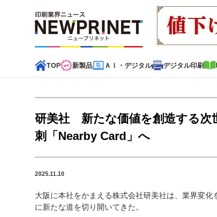
TOP
新製品
ＡＩ・デジタル
デジタル印刷
インデックス
TOP
新着記事
特集記事
動画コンテンツ
研美社 新たな価値を創造する次
カテゴリー一覧
刺「Nearby Card」へ
新商品
新製品
ＡＩ・デジタル
デジタル印刷
印刷
2025.11.10
特集記事カテゴリー一覧
大阪に本社をかまえる株式会社研美社は、業界変化
2022 見える化・MIS特集
特集・デジタル印刷 アイデア
に新たな道を切り開いてきた。
特集・デジタル印刷 ～ 新成長軌道を描く