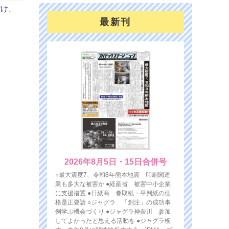
付け、
最新刊
2026年8月5日・15日合併号
○最大震度7、令和8年熊本地震 印刷関連
業も多大な被害か ●経産省 被害中小企業
に支援措置 ●日紙商 巻取紙・平判紙の価
格是正要請 ○ジャグラ 「創注」の成功事
例学ぶ機会づくり ●ジャグラ神奈川 参加
してよかったと思える活動を ●ジャグラ栃