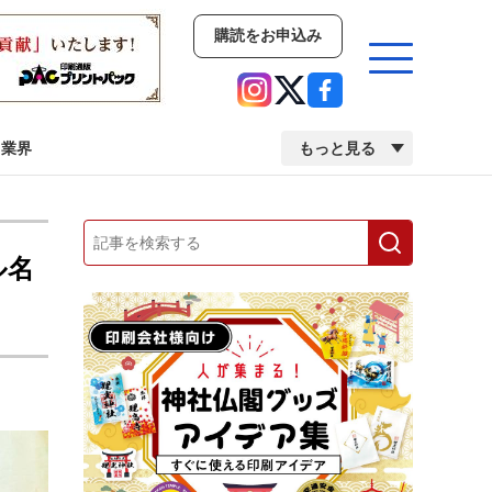
購読をお申込み
業界
もっと見る
新商品
イベント
市場・統計
ル名
人事・移転・異動・訃報
業界
市場・統計
人事・移転・異動・訃報
中古印刷機・製本機特集
2022 検査・校正特集