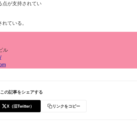
る点が支持されてい
されている。
ビル
/
com
この記事をシェアする
X（旧Twitter）
リンクをコピー