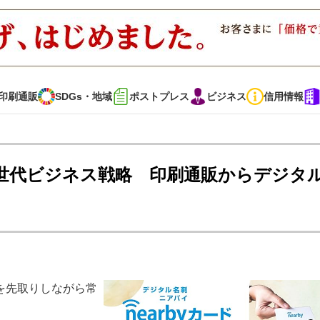
印刷通販
SDGs・地域
ポストプレス
ビジネス
信用情報
インタビュー
コレクション
世代ビジネス戦略 印刷通販からデジタ
通販
SDGs・地域
ポストプレス
ビジネス
イベント
信用情報
を先取りしながら常
で勝負！ ～多様なビジネス・多彩な商材～
JAPAN PACK 2023 特集