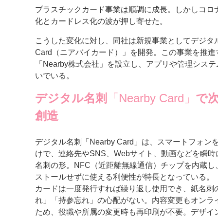
プラスチックカード事業は順調に成長。しかしコロ
案内
化とカードレス化の波が押し寄せた。
発刊案内
JFPI印刷用語集
印刷機材年鑑
こうした変化に対し、同社は新規事業としてデジタル名
Card（ニアバイカード）」を開発。この事業を推
運営
「Nearby株式会社」を設立し、アプリや管理シス
いでいる。
会社案内
購読・購入申し込み
サイトポリシ
デジタル名刺
「Nearby Card」
で
創造
デジタル名刺「Nearby Card」は、スマートフォ
けで、連絡先やSNS、Webサイト、動画などを瞬
名刺の形。NFC（近距離無線通信）チップを内蔵し
ストールせずに使える利便性が特長となっている。
カードは一度発行すれば繰り返し使用でき、紙名刺
れ」「持参忘れ」の心配がない。内容変更もオンラ
ため、役職や所属の変更時も再印刷が不要。デザイ