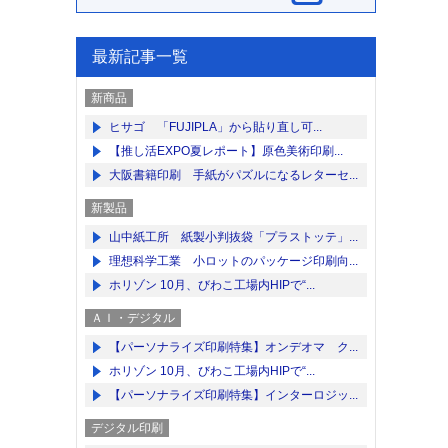
最新記事一覧
新商品
ヒサゴ 「FUJIPLA」から貼り直し可...
【推し活EXPO夏レポート】原色美術印刷...
大阪書籍印刷 手紙がパズルになるレターセ...
新製品
山中紙工所 紙製小判抜袋「プラストッテ」...
理想科学工業 小ロットのパッケージ印刷向...
ホリゾン 10月、びわこ工場内HIPで“...
ＡＩ・デジタル
【パーソナライズ印刷特集】オンデオマ ク...
ホリゾン 10月、びわこ工場内HIPで“...
【パーソナライズ印刷特集】インターロジッ...
デジタル印刷