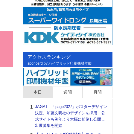
アクセスランキング
sponcerd by ハイブリッド印刷機材年鑑
本日
週間
月間
JAGAT 「page2027」ポスターデザイン
日印
決定、加藤文明社のデザインを採用 公
た個
式サイトも例年より大幅に前倒し公開し
彰」
出展募集を開始
る