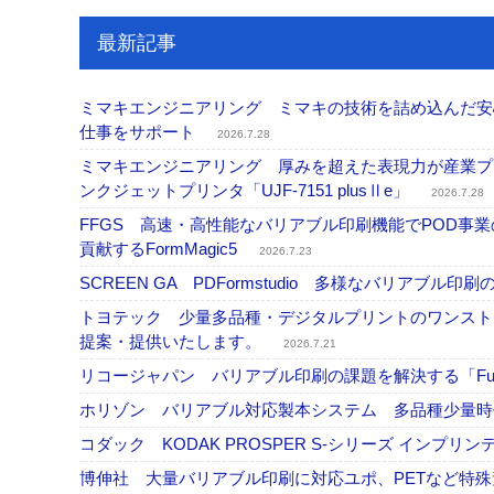
最新記事
ミマキエンジニアリング ミマキの技術を詰め込んだ安心・
仕事をサポート
2026.7.28
ミマキエンジニアリング 厚みを超えた表現力が産業プリ
ンクジェットプリンタ「UJF-7151 plusⅡe」
2026.7.28
FFGS 高速・高性能なバリアブル印刷機能でPOD
貢献するFormMagic5
2026.7.23
SCREEN GA PDFormstudio 多様なバリア
トヨテック 少量多品種・デジタルプリントのワンスト
提案・提供いたします。
2026.7.21
リコージャパン バリアブル印刷の課題を解決する「Fusi
ホリゾン バリアブル対応製本システム 多品種少量
コダック KODAK PROSPER S-シリーズ イン
博伸社 大量バリアブル印刷に対応ユポ、PETなど特