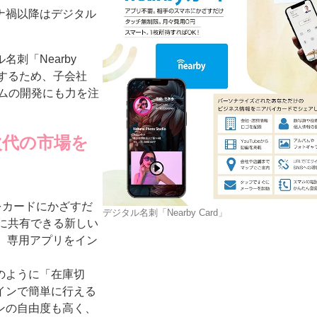
ナ禍以降はデジタル
刺「Nearby
進するため、子会社
テムの開発にも力を注
ー
お問い合わせ
次代の市場を
ンをカードにかざすだ
デジタル名刺「Nearby Card」
時に共有できる新しい
、専用アプリをイン
のように「在庫切
インで簡単に行える
ンの自由度も高く、