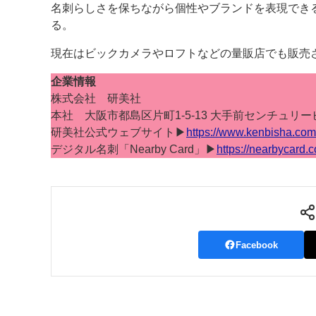
名刺らしさを保ちながら個性やブランドを表現でき
る。
現在はビックカメラやロフトなどの量販店でも販売
企業情報
株式会社 研美社
本社 大阪市都島区片町1-5-13 大手前センチュリー
研美社公式ウェブサイト▶
https://www.kenbisha.com
デジタル名刺「Nearby Card」▶
https://nearbycard.
Facebook