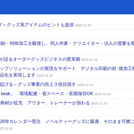
ab”～グッズ系アイテムのヒントも提供
2025.11.10
印刷・特殊加工を駆使し、同人作家・クリエイター・法人の需要を
長が語るオーダーグッズビジネスの変革期
2025.11.10
ップソリューションの実現をサポート デジタル印刷の前･後加工
商品化を実現します
2025.11.10
性拡げる～グッズ事業の売上３倍目指す
2025.11.10
beak」 環境配慮・省スペース・長期保存OK
2025.11.10
p」の商材が拡充 アウター、トレーナーが加わる
2025.11.10
026年カレンダー受注 ノベルティーグッズに最適、そのまま可燃
25.11.10