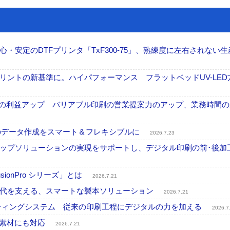
安定のDTFプリンタ「TxF300-75」、熟練度に左右されない生
ントの新基準に。ハイパフォーマンス フラットベッドUV-LED
事業の利益アップ バリアブル印刷の営業提案力のアップ、業務時間
ブル印刷のデータ作成をスマート＆フレキシブルに
2026.7.23
ップソリューションの実現をサポートし、デジタル印刷の前･後加
onPro シリーズ」とは
2026.7.21
時代を支える、スマートな製本ソリューション
2026.7.21
プリンティングシステム 従来の印刷工程にデジタルの力を加える
2026.7
殊素材にも対応
2026.7.21