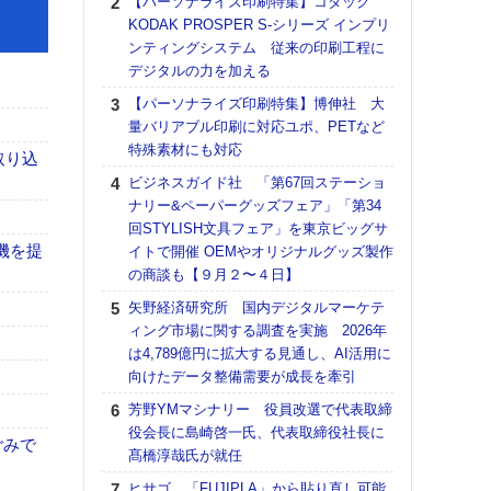
【パーソナライズ印刷特集】コダック
DNP
KODAK PROSPER S-シリーズ インプリ
上の
ンティングシステム 従来の印刷工程に
意識
デジタルの力を加える
時代
る組
【パーソナライズ印刷特集】博伸社 大
量バリアブル印刷に対応ユポ、PETなど
【パ
特殊素材にも対応
量バ
取り込
特殊
ビジネスガイド社 「第67回ステーショ
ナリー&ペーパーグッズフェア」「第34
ホリゾ
回STYLISH文具フェア」を東京ビッグサ
で“Hor
機を提
イトで開催 OEMやオリジナルグッズ製作
催へ～
の商談も【９月２〜４日】
TO
スマ
矢野経済研究所 国内デジタルマーケテ
ィング市場に関する調査を実施 2026年
理想
は4,789億円に拡大する見通し、AI活用に
刷向
向けたデータ整備需要が成長を牽引
ン 『
を７
芳野YMマシナリー 役員改選で代表取締
面の
役会長に島崎啓一氏、代表取締役社長に
ごみで
対応
髙橋淳哉氏が就任
【K
ヒサゴ 「FUJIPLA」から貼り直し可能