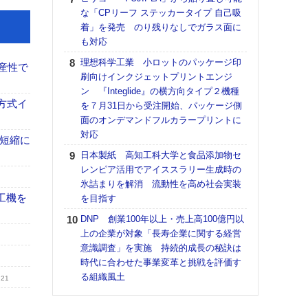
道の
な「CPリーフ ステッカータイプ 自己吸
える
着」を発売 のり残りなしでガラス面に
の印刷
も対応
CE
理想科学工業 小ロットのパッケージ印
産性で
【ペ
刷向けインクジェットプリントエンジ
ト】
ン 『Integlide』の横方向タイプ２機種
アで
方式イ
を７月31日から受注開始、パッケージ側
面のオンデマンドフルカラープリントに
KO
対応
体製
の短縮に
日本製紙 高知工科大学と食品添加物セ
【パ
レンピア活用でアイススラリー生成時の
士フ
氷詰まりを解消 流動性を高め社会実装
パン
工機を
を目指す
書を
ツー
DNP 創業100年以上・売上高100億円以
トも
上の企業が対象「長寿企業に関する経営
意識調査」を実施 持続的成長の秘訣は
富士
時代に合わせた事業変革と挑戦を評価す
地・
る組織風土
付表
.21