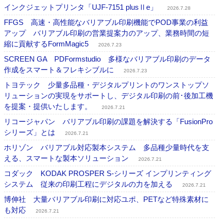
インクジェットプリンタ「UJF-7151 plusⅡe」
2026.7.28
FFGS 高速・高性能なバリアブル印刷機能でPOD事業の利益
アップ バリアブル印刷の営業提案力のアップ、業務時間の短
縮に貢献するFormMagic5
2026.7.23
SCREEN GA PDFormstudio 多様なバリアブル印刷のデータ
作成をスマート＆フレキシブルに
2026.7.23
トヨテック 少量多品種・デジタルプリントのワンストップソ
リューションの実現をサポートし、デジタル印刷の前･後加工機
を提案・提供いたします。
2026.7.21
リコージャパン バリアブル印刷の課題を解決する「FusionPro
シリーズ」とは
2026.7.21
ホリゾン バリアブル対応製本システム 多品種少量時代を支
える、スマートな製本ソリューション
2026.7.21
コダック KODAK PROSPER S-シリーズ インプリンティング
システム 従来の印刷工程にデジタルの力を加える
2026.7.21
博伸社 大量バリアブル印刷に対応ユポ、PETなど特殊素材に
も対応
2026.7.21