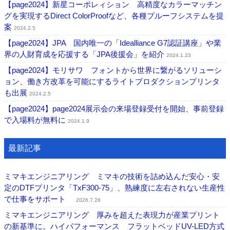
【page2024】新星コーポレィション 高精度なカラーマッチン
グを実現するDirect ColorProofなど、各種プルーフシステムを提
案
2024.2.5
【page2024】JPA 国内唯一の「Idealliance G7認証講座」や業
界の人財育成を応援する「JPA後援会」を紹介
2024.1.23
【page2024】モリサワ フォントから世界に繋がるソリューシ
ョン、働き方改革を可能にするライトプロダクションプリンタ
も出展
2024.2.5
【page2024】page2024展示会の来場登録受付を開始、事前登録
で入場料が無料に
2024.1.9
最新記事
ミマキエンジニアリング ミマキの技術を詰め込んだ安心・安
定のDTFプリンタ「TxF300-75」、熟練度に左右されない生産性
で仕事をサポート
2026.7.28
ミマキエンジニアリング 厚みを超えた表現力が産業プリント
の新基準に。ハイパフォーマンス フラットベッドUV-LED方式