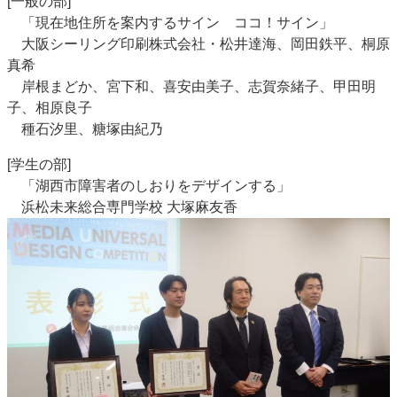
[一般の部]
「現在地住所を案内するサイン ココ！サイン」
大阪シーリング印刷株式会社・松井達海、岡田鉄平、桐原
真希
岸根まどか、宮下和、喜安由美子、志賀奈緒子、甲田明
子、相原良子
種石汐里、糖塚由紀乃
[学生の部]
「湖西市障害者のしおりをデザインする」
浜松未来総合専門学校 大塚麻友香