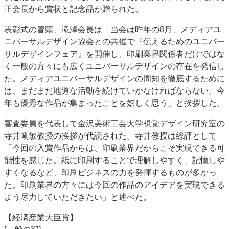
正会長から賞状と記念品が贈られた。
JAPAN PACK 2023 特集
中古印刷機・製本機特集
2022 見える化・MIS特集
2022 検査・校正特集
表彰式の冒頭、滝澤会長は「当会は昨年の8月、メディアユ
特集・デジタル印刷 ～ 新成長軌道を描く
ニバーサルデザイン協会との共催で『伝えるためのユニバー
サルデザインフェア』を開催し、印刷業界関係者だけではな
案内
く一般の方々にも広くユニバーサルデザインの存在を発信し
発刊案内
JFPI印刷用語集
印刷機材年鑑
た。メディアユニバーサルデザインの周知を徹底するために
は、まだまだ地道な活動を続けていかなければならない。今
運営
年も優秀な作品が集まったことを嬉しく思う」と挨拶した。
会社案内
購読・購入申し込み
サイトポリシー
審査委員を代表して金沢美術工芸大学視覚デザイン研究室の
お問い合わせ
寺井剛敏教授の挨拶が代読された。寺井教授は総評として
「今回の入賞作品からは、印刷業界だからこそ実現できる可
能性を感じた。紙に印刷することで理解しやすく、記憶しや
すくなるなど、印刷ビジネスの力を発揮するものが多かっ
た。印刷業界の方々には今回の作品のアイデアを実現できる
よう尽力していただきたい」と述べた。
【経済産業大臣賞】