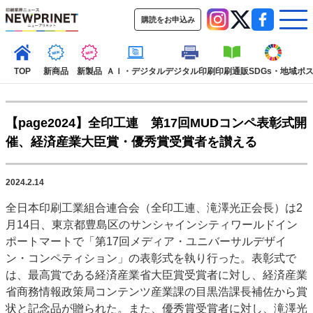
購読をお申込み
TOP
新商品
新製品
ＡＩ・デジタル
デジタル印刷
印刷通販
SDGs・地域
ポ
【page2024】全印工連 第17回MUDコンペ表彰式開
インデックス
催、経済産業大臣賞・優秀賞受賞者を讃える
TOP
新着記事
特集記事
動画コンテンツ
インタビュー
コレクション
2024.2.14
カテゴリー一覧
全日本印刷工業組合連合会（全印工連、滝澤光正会長）は2
新商品
新製品
ＡＩ・デジタル
デジタル印刷
印刷通販
月14日、東京都豊島区のサンシャインシティワールドイン
SDGs・地域
ポストプレス
ビジネス
イベント
信用情報
業界
ポートマートで「第17回メディア・ユニバーサルデザイ
ン・コンペティション」の表彰式を執り行った。表彰式で
市場・統計
人事・移転・異動・訃報
は、最高賞である経済産業省大臣賞受賞者に対し、経済産業
特集記事カテゴリー一覧
省商務情報政策局コンテンツ産業課の目黒浩課長補佐から賞
状と記念品が贈られた。また、優秀賞受賞者に対し、滝澤光
特集・デジタル印刷 アイデアで勝負！ ～多様なビジネス・多彩な商材～