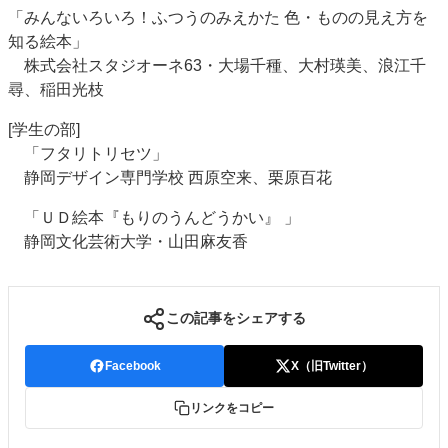
「みんないろいろ！ふつうのみえかた 色・ものの見え方を
知る絵本」
株式会社スタジオーネ63・大場千種、大村瑛美、浪江千
尋、稲田光枝
[学生の部]
「フタリトリセツ」
静岡デザイン専門学校 西原空来、栗原百花
「ＵＤ絵本『もりのうんどうかい』 」
静岡文化芸術大学・山田麻友香
この記事をシェアする
Facebook
X（旧Twitter）
リンクをコピー