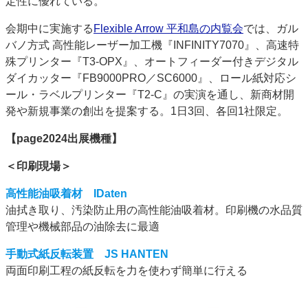
定性に優れている。
会期中に実施する
Flexible Arrow 平和島の内覧会
では、ガル
バノ方式 高性能レーザー加工機『INFINITY7070』、高速特
殊プリンター『T3-OPX』、オートフィーダー付きデジタル
ダイカッター『FB9000PRO／SC6000』、ロール紙対応シ
ール・ラベルプリンター『T2-C』の実演を通し、新商材開
発や新規事業の創出を提案する。1日3回、各回1社限定。
【page2024出展機種】
＜印刷現場＞
高性能油吸着材 IDaten
油拭き取り、汚染防止用の高性能油吸着材。印刷機の水品質
管理や機械部品の油除去に最適
手動式紙反転装置 JS HANTEN
両面印刷工程の紙反転を力を使わず簡単に行える