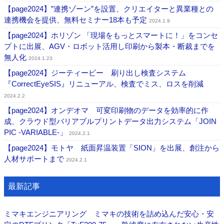
【page2024】”連携ゾーン”を設置、クリエイターと異業種との
連携機会を提供、無料セミナー18本も予定
2024.1.9
【page2024】ホリゾン 「現場をもっとスマートに！」をコンセ
プトに出展、AGV・ロボット活用し印刷から製本・断裁までを
無人化
2024.1.23
【page2024】ジーティービー 刷り出し検査システム
『CorrectEyeSIS』リニューアル、検査でミス、ロスを削減
2024.2.2
【page2024】オンデオマ 可変印刷物のデータを効率的に作
成、クラウド型バリアブルプリントデータ出力システム「JOIN
PIC -VARIABLE-」
2024.2.1
【page2024】モトヤ 紙面昇温装置「SION」を出展、創注から
人材サポートまで
2024.2.1
最新記事
ミマキエンジニアリング ミマキの技術を詰め込んだ安心・安