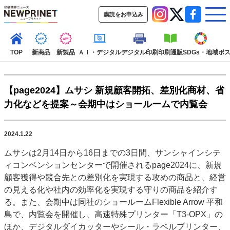
購読をお申込み
TOP
新商品
新製品
ＡＩ・デジタル
デジタル印刷
印刷通販
SDGs・地域
ポ
【page2024】ムサシ 新規顧客開拓、差別化商材、省
インデックス
力化などを提案～会期中はショールームで内覧会
TOP
新着記事
特集記事
動画コンテンツ
インタビュー
コレクション
2024.1.22
カテゴリー一覧
ムサシは2月14日から16日までの3日間、サンシャインシテ
新商品
新製品
ＡＩ・デジタル
デジタル印刷
印刷通販
ィコンベンションセンターで開催されるpage2024に、新規
SDGs・地域
ポストプレス
ビジネス
イベント
信用情報
業界
顧客獲得や競合先との差別化を実現する攻めの商品と、経営
の見える化や社内の効率化を実現する守りの商品を紹介す
市場・統計
人事・移転・異動・訃報
る。また、会期中は同社のショールームFlexible Arrow 平和
特集記事カテゴリー一覧
島で、内覧会を開催し、高速特殊プリンター「T3-OPX」の
ほか、デジタルダイカッターやシール・ラベルプリンター、
2022 見える化・MIS特集