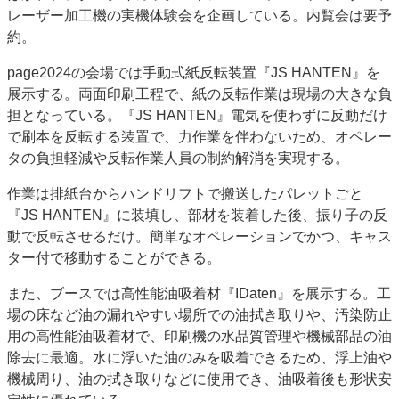
レーザー加工機の実機体験会を企画している。内覧会は要予
特集・デジタル印刷 アイデアで勝負！ ～多様なビジネス・多彩な商材～
約。
JAPAN PACK 2023 特集
中古印刷機・製本機特集
2022 検査・校正特集
特集・デジタル印刷 ～ 新成長軌道を描く
page2024の会場では手動式紙反転装置『JS HANTEN』を
展示する。両面印刷工程で、紙の反転作業は現場の大きな負
案内
担となっている。『JS HANTEN』電気を使わずに反動だけ
発刊案内
JFPI印刷用語集
印刷機材年鑑
で刷本を反転する装置で、力作業を伴わないため、オペレー
タの負担軽減や反転作業人員の制約解消を実現する。
運営
作業は排紙台からハンドリフトで搬送したパレットごと
会社案内
購読・購入申し込み
サイトポリシー
『JS HANTEN』に装填し、部材を装着した後、振り子の反
お問い合わせ
動で反転させるだけ。簡単なオペレーションでかつ、キャス
ター付で移動することができる。
また、ブースでは高性能油吸着材『IDaten』を展示する。工
場の床など油の漏れやすい場所での油拭き取りや、汚染防止
用の高性能油吸着材で、印刷機の水品質管理や機械部品の油
除去に最適。水に浮いた油のみを吸着できるため、浮上油や
機械周り、油の拭き取りなどに使用でき、油吸着後も形状安