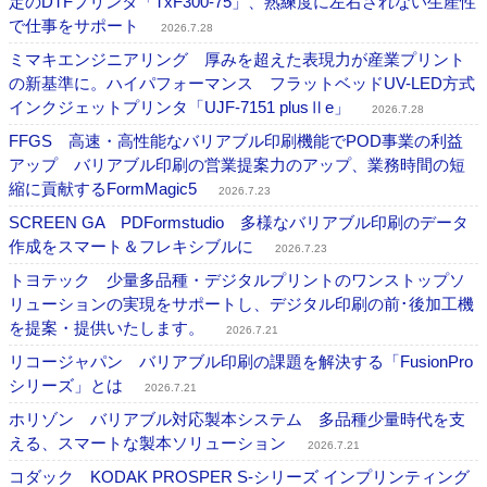
定のDTFプリンタ「TxF300-75」、熟練度に左右されない生産性
で仕事をサポート
2026.7.28
ミマキエンジニアリング 厚みを超えた表現力が産業プリント
の新基準に。ハイパフォーマンス フラットベッドUV-LED方式
インクジェットプリンタ「UJF-7151 plusⅡe」
2026.7.28
FFGS 高速・高性能なバリアブル印刷機能でPOD事業の利益
アップ バリアブル印刷の営業提案力のアップ、業務時間の短
縮に貢献するFormMagic5
2026.7.23
SCREEN GA PDFormstudio 多様なバリアブル印刷のデータ
作成をスマート＆フレキシブルに
2026.7.23
トヨテック 少量多品種・デジタルプリントのワンストップソ
リューションの実現をサポートし、デジタル印刷の前･後加工機
を提案・提供いたします。
2026.7.21
リコージャパン バリアブル印刷の課題を解決する「FusionPro
シリーズ」とは
2026.7.21
ホリゾン バリアブル対応製本システム 多品種少量時代を支
える、スマートな製本ソリューション
2026.7.21
コダック KODAK PROSPER S-シリーズ インプリンティング