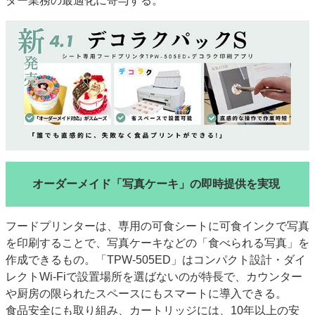
ダー業務の最適化に寄与する。
特集・デジタル印刷 アイデアで勝負！ ～多様なビジネス・多彩な商材～
JAPAN PACK 2023 特集
中古印刷機・製本機特集
2022 検査・校正特集
特集・デジタル印刷 ～ 新成長軌道を描く
案内
発刊案内
JFPI印刷用語集
印刷機材年鑑
運営
会社案内
購読・購入申し込み
サイトポリシー
お問い合わせ
オーダーメイド「写真ケーキ」の即時提供を実現
フードプリンターは、専用の可食シートに可食インクで写真
を印刷することで、写真ケーキなどの「食べられる写真」を
作成できるもの。「TPW-505ED」はコンパクト設計・ダイ
レクトWi-Fiで設置場所を選ばないのが特長で、カウンター
や厨房の限られたスペースにもスマートに導入できる。
食品安全にも取り組み、カートリッジには、10年以上の安