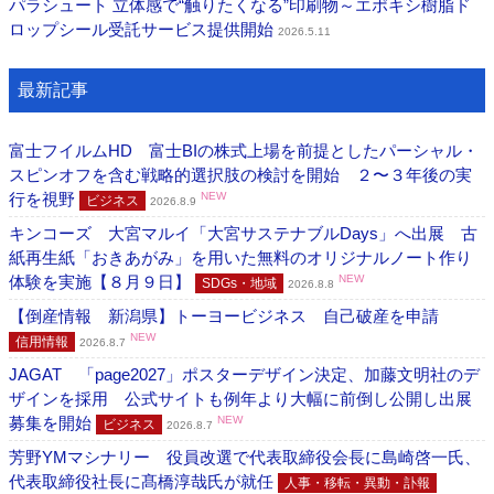
パラシュート ⽴体感で“触りたくなる”印刷物～エポキシ樹脂ド
ロップシール受託サービス提供開始
2026.5.11
最新記事
富士フイルムHD 富士BIの株式上場を前提としたパーシャル・
スピンオフを含む戦略的選択肢の検討を開始 ２〜３年後の実
行を視野
NEW
ビジネス
2026.8.9
キンコーズ 大宮マルイ「大宮サステナブルDays」へ出展 古
紙再生紙「おきあがみ」を用いた無料のオリジナルノート作り
体験を実施【８月９日】
NEW
SDGs・地域
2026.8.8
【倒産情報 新潟県】トーヨービジネス 自己破産を申請
NEW
信用情報
2026.8.7
JAGAT 「page2027」ポスターデザイン決定、加藤文明社のデ
ザインを採用 公式サイトも例年より大幅に前倒し公開し出展
募集を開始
NEW
ビジネス
2026.8.7
芳野YMマシナリー 役員改選で代表取締役会長に島崎啓一氏、
代表取締役社長に髙橋淳哉氏が就任
人事・移転・異動・訃報