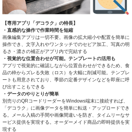
【専用アプリ「デコラク」の特長】
・直感的な操作で作業時間を短縮
画像編集アプリは一切不要。画像の拡大縮小や配置を簡単に
操作でき、文字入れやワンタッチでのセピア加工、写真の明
るさ・濃さの補正がアプリ内で完結する
・視覚的な位置合わせが可能。テンプレートの活用も
アプリで視覚的に確認しながら位置合わせができるため、食
品の枠からズレる失敗（ロス）を大幅に削減可能。テンプレ
ートも用意されており、季節の定番デザインなどを即座に呼
び出すこともできる
・データのやりとりが簡単
別売りのQRコードリーダーをWindows端末に接続すれば、
「デコラク」に画像データを簡単に転送・アップロードでき
る。メール入稿の手間や画像間違いを防ぎ、タイムリーなサ
ービス提供を実現する。オーダーメイド商品の即時提供を実
現する