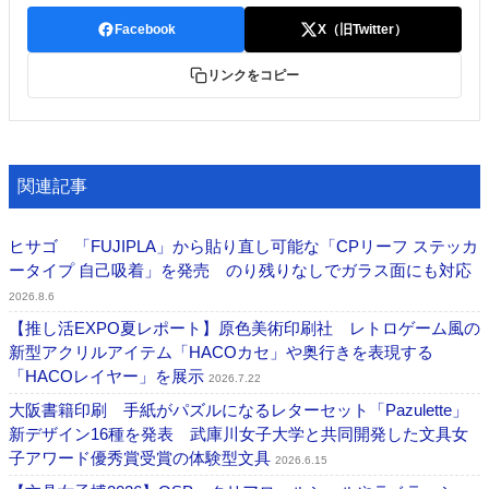
Facebook
X（旧Twitter）
リンクをコピー
関連記事
ヒサゴ 「FUJIPLA」から貼り直し可能な「CPリーフ ステッカ
ータイプ 自己吸着」を発売 のり残りなしでガラス面にも対応
2026.8.6
【推し活EXPO夏レポート】原色美術印刷社 レトロゲーム風の
新型アクリルアイテム「HACOカセ」や奥行きを表現する
「HACOレイヤー」を展示
2026.7.22
大阪書籍印刷 手紙がパズルになるレターセット「Pazulette」
新デザイン16種を発表 武庫川女子大学と共同開発した文具女
子アワード優秀賞受賞の体験型文具
2026.6.15