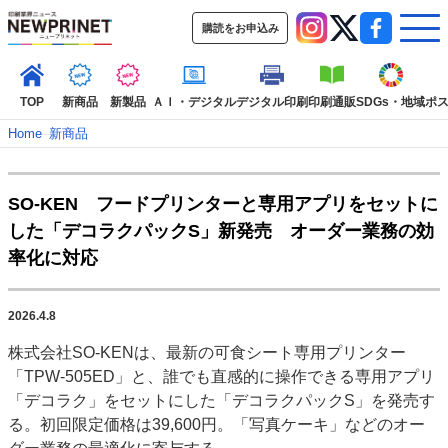
購読をお申込み
TOP
新商品
新製品
ＡＩ・デジタル
デジタル印刷
印刷通販
SDGs・地域
ポ
Home
–
新商品
インデックス
SO-KEN フードプリンターと専用アプリをセットに
TOP
新着記事
特集記事
動画コンテンツ
した「デコラクパックS」新発売 オーダー業務の効
インタビュー
コレクション
率化に対応
カテゴリー一覧
新商品
新製品
ＡＩ・デジタル
デジタル印刷
印刷通販
2026.4.8
SDGs・地域
ポストプレス
ビジネス
イベント
信用情報
業界
株式会社SO-KENは、最新の可食シート専用プリンター
市場・統計
人事・移転・異動・訃報
「TPW-505ED」と、誰でも直感的に操作できる専用アプリ
「デコラク」をセットにした「デコラクパックS」を発売す
特集記事カテゴリー一覧
る。初回限定価格は39,600円。「写真ケーキ」などのオー
2022 見える化・MIS特集