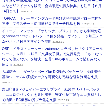
【文具女子博2026】OSP クリアロールシールやラベラーシー
ルなど69アイテムを販売 会場限定の購入特典にも注目【６月
14日まで】
2026.6.11
TOPPAN トレーディングカード向け遮光性紙製ピロー包材を
開発 プラスチック使用量ゼロでサーチ行為を防止
2026.6.11
イメージ・マジック 「オリジナルプリント.jp」から刺繍対応
のnewhattanバケットハット２種を発売 ヴィンテージ加工デニ
ムやハトメ付きデザインを展開
2026.6.11
OSP イラストレーターmizutamaとコラボした「クリアロール
シール」６月11～14日「文具女子博」で先行発売 「もったい
なくて使えない」を解決、全長３mのボリュームで惜しみなく
使える
2026.6.8
大塚商会 「ダッシュボードfor DX統合パッケージ」提供開始
基幹システムの実績データを可視化し迅速な経営判断を支援
2026.5.20
吉田印刷所×ジェイビーエフサプライ 紙製デリバリーパック
「エコロジパック」を共同開発 安定供給可能なエコ資材とし
て物流・EC業界の脱プラ化を支援
2026.5.25