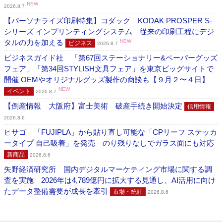
NEW
2026.8.7
【パーソナライズ印刷特集】コダック KODAK PROSPER S-
シリーズ インプリンティングシステム 従来の印刷工程にデジ
タルの力を加える
NEW
ビジネス
2026.8.7
ビジネスガイド社 「第67回ステーショナリー&ペーパーグッズ
フェア」「第34回STYLISH文具フェア」を東京ビッグサイトで
開催 OEMやオリジナルグッズ製作の商談も【９月２〜４日】
NEW
イベント
2026.8.7
【倒産情報 大阪府】富士美術 破産手続き開始決定
信用情報
2026.8.6
ヒサゴ 「FUJIPLA」から貼り直し可能な「CPリーフ ステッカ
ータイプ 自己吸着」を発売 のり残りなしでガラス面にも対応
新商品
2026.8.6
矢野経済研究所 国内デジタルマーケティング市場に関する調
査を実施 2026年は4,789億円に拡大する見通し、AI活用に向け
たデータ整備需要が成長を牽引
市場・統計
2026.8.6