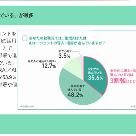
でいる」が最多
ェントを
Iの活用
一方で、
部署で進
でいる」
I／AI
3.9％
部署や個