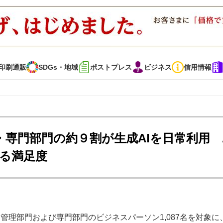
印刷通販
SDGs・地域
ポストプレス
ビジネス
信用情報
インタビュー
コレクション
理・専門部門の約９割が生成AIを日常利用 
える満足度
通販
SDGs・地域
ポストプレス
ビジネス
イベント
信用情報
で勝負！ ～多様なビジネス・多彩な商材～
JAPAN PACK 2023 特集
いる管理部門および専門部門のビジネスパーソン1,087名を対象に