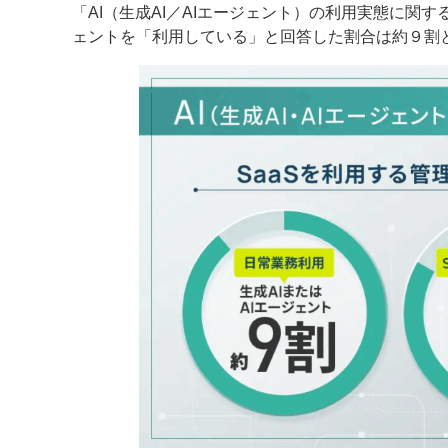
「AI（生成AI／AIエージェント）の利用実態に関
ェントを「利用している」と回答した割合は約９割
案内
発刊案内
JFPI印刷用語集
印刷機材年鑑
運営
会社案内
購読・購入申し込み
サイトポリシ