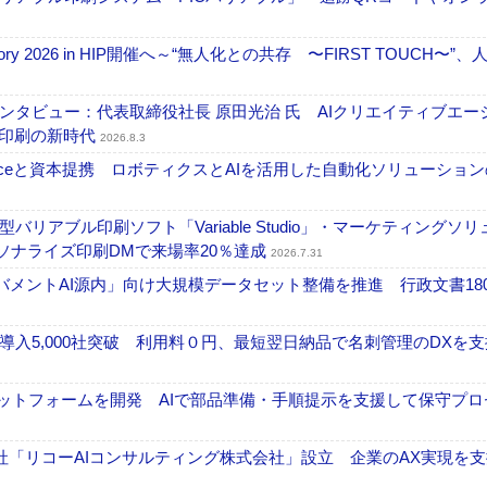
ctory 2026 in HIP開催へ～“無人化との共存 〜FIRST TOUCH〜”
タビュー：代表取締役社長 原田光治 氏 AIクリエイティブエー
ズ印刷の新時代
2026.8.3
elexistenceと資本提携 ロボティクスとAIを活用した自動化ソリューショ
アブル印刷ソフト「Variable Studio」・マーケティングソリ
ーソナライズ印刷DMで来場率20％達成
2026.7.31
ガバメントAI源内」向け大規模データセット整備を推進 行政文書18
入5,000社突破 利用料０円、最短翌日納品で名刺管理のDXを支
ラットフォームを開発 AIで部品準備・手順提示を支援して保守プロ
「リコーAIコンサルティング株式会社」設立 企業のAX実現を支