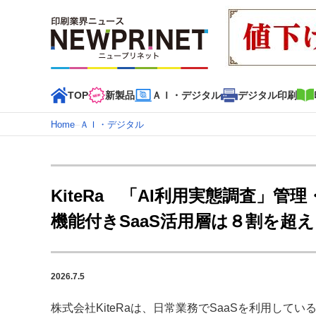
TOP
新製品
ＡＩ・デジタル
デジタル印刷
Home
–
ＡＩ・デジタル
インデックス
TOP
新着記事
特集記事
動画コンテンツ
KiteRa 「AI利用実態調査」管
カテゴリー一覧
機能付きSaaS活用層は８割を超
新商品
新製品
ＡＩ・デジタル
デジタル印刷
印刷
特集記事カテゴリー一覧
2026.7.5
2022 見える化・MIS特集
特集・デジタル印刷 アイデア
特集・デジタル印刷 ～ 新成長軌道を描く
株式会社KiteRaは、日常業務でSaaSを利用して