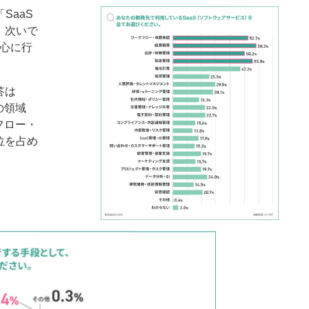
SaaS
。次いで
中心に行
答は
の領域
フロー・
位を占め