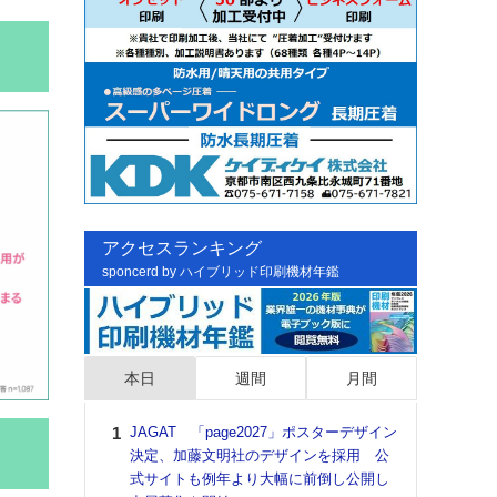
アクセスランキング
sponcerd by ハイブリッド印刷機材年鑑
本日
週間
月間
JAGAT 「page2027」ポスターデザイン
日印
決定、加藤文明社のデザインを採用 公
た個
式サイトも例年より大幅に前倒し公開し
彰」