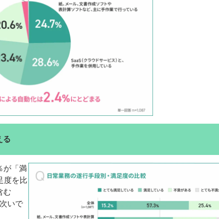
える
％が「満
足度を比
含む
、次いで