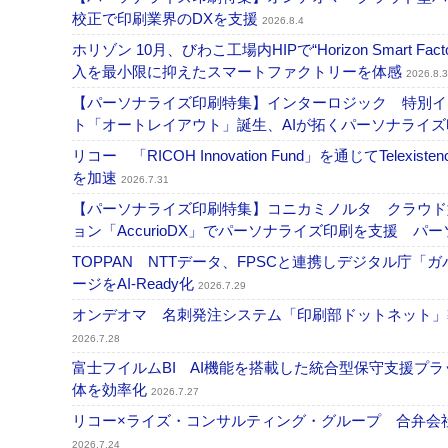
校正で印刷業界のDXを支援
2026.8.4
ホリゾン 10月、びわこ工場内HIPで“Horizon Smart Fa
入を最小限に抑えたスマートファクトリーを体感
2026.8.3
【パーソナライズ印刷特集】インターロジック 特別イン
ト「オートレイアウト」誕生、AIが拓くパーソナライ
リコー 「RICOH Innovation Fund」を通じてT
を加速
2026.7.31
【パーソナライズ印刷特集】コニカミノルタ クラウド型バリ
ョン「AccurioDX」でパーソナライズ印刷を支援 パ
TOPPAN NTTデータ、FPSCと連携しデジタル庁「
ージをAI-Ready化
2026.7.29
オンデオマ 名刺発注システム「印刷部ドットネット」導
2026.7.28
富士フイルムBI AI機能を搭載した統合型保守支援プ
体を効率化
2026.7.27
リコー×ライズ・コンサルティング・グループ 合弁会社
2026.7.24