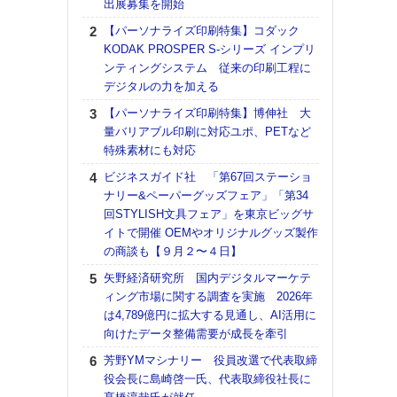
出展募集を開始
る
【パーソナライズ印刷特集】コダック
DNP
KODAK PROSPER S-シリーズ インプリ
上の
ンティングシステム 従来の印刷工程に
意識
デジタルの力を加える
時代
る組
【パーソナライズ印刷特集】博伸社 大
量バリアブル印刷に対応ユポ、PETなど
【パ
特殊素材にも対応
量バ
特殊
ビジネスガイド社 「第67回ステーショ
ナリー&ペーパーグッズフェア」「第34
ホリゾ
回STYLISH文具フェア」を東京ビッグサ
で“Hor
イトで開催 OEMやオリジナルグッズ製作
催へ～
の商談も【９月２〜４日】
TO
スマ
矢野経済研究所 国内デジタルマーケテ
ィング市場に関する調査を実施 2026年
理想
は4,789億円に拡大する見通し、AI活用に
刷向
向けたデータ整備需要が成長を牽引
ン 『
を７
芳野YMマシナリー 役員改選で代表取締
面の
役会長に島崎啓一氏、代表取締役社長に
対応