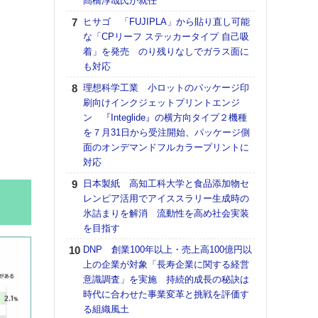
髙橋淳哉氏が就任
【K
ヒサゴ 「FUJIPLA」から貼り直し可能
道の
な「CPリーフ ステッカータイプ 自己吸
える
着」を発売 のり残りなしでガラス面に
の印刷
も対応
CE
理想科学工業 小ロットのパッケージ印
【ペ
刷向けインクジェットプリントエンジ
ト】
ン 『Integlide』の横方向タイプ２機種
アで
を７月31日から受注開始、パッケージ側
面のオンデマンドフルカラープリントに
KO
対応
体製
日本製紙 高知工科大学と食品添加物セ
【パ
レンピア活用でアイススラリー生成時の
士フ
氷詰まりを解消 流動性を高め社会実装
パン
を目指す
書を
ツー
DNP 創業100年以上・売上高100億円以
トも
上の企業が対象「長寿企業に関する経営
意識調査」を実施 持続的成長の秘訣は
富士
時代に合わせた事業変革と挑戦を評価す
地・
る組織風土
付表