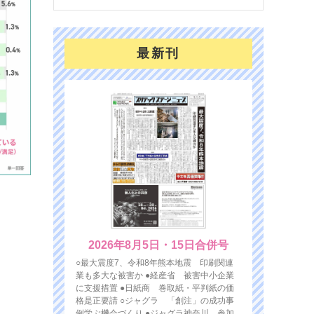
最新刊
2026年8月5日・15日合併号
○最大震度7、令和8年熊本地震 印刷関連
業も多大な被害か ●経産省 被害中小企業
に支援措置 ●日紙商 巻取紙・平判紙の価
格是正要請 ○ジャグラ 「創注」の成功事
例学ぶ機会づくり ●ジャグラ神奈川 参加