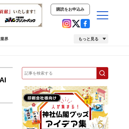
購読をお申込み
業界
もっと見る
新商品
イベント
市場・統計
人事・移転・異動・訃報
AI
業界
市場・統計
人事・移転・異動・訃報
中古印刷機・製本機特集
2022 検査・校正特集
、