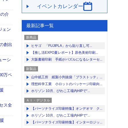
イベントカレンダー
、人の介
最新記事一覧
ジェン
新商品
ンの創出
ヒサゴ 「FUJIPLA」から貼り直し可...
【推し活EXPO夏レポート】原色美術印刷...
ューシ
大阪書籍印刷 手紙がパズルになるレターセ...
新製品
00万ペ
山中紙工所 紙製小判抜袋「プラストッテ」...
理想科学工業 小ロットのパッケージ印刷向...
援
ホリゾン 10月、びわこ工場内HIPで“...
ＡＩ・デジタル
セス全
【パーソナライズ印刷特集】オンデオマ ク...
ホリゾン 10月、びわこ工場内HIPで“...
援
【パーソナライズ印刷特集】インターロジッ...