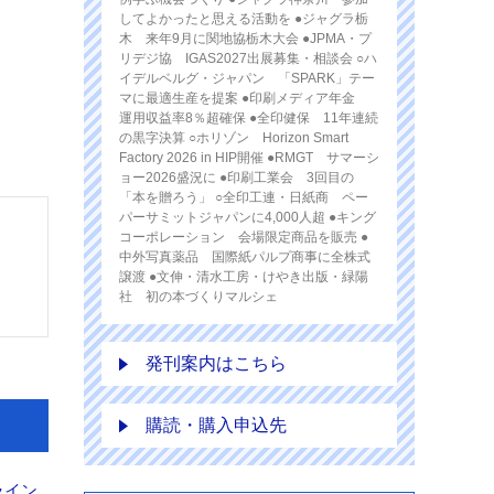
してよかったと思える活動を ●ジャグラ栃
木 来年9月に関地協栃木大会 ●JPMA・プ
リデジ協 IGAS2027出展募集・相談会 ○ハ
イデルベルグ・ジャパン 「SPARK」テー
マに最適生産を提案 ●印刷メディア年金
運用収益率8％超確保 ●全印健保 11年連続
の黒字決算 ○ホリゾン Horizon Smart
Factory 2026 in HIP開催 ●RMGT サマーシ
ョー2026盛況に ●印刷工業会 3回目の
「本を贈ろう」 ○全印工連・日紙商 ペー
パーサミットジャパンに4,000人超 ●キング
コーポレーション 会場限定商品を販売 ●
中外写真薬品 国際紙パルプ商事に全株式
譲渡 ●文伸・清水工房・けやき出版・緑陽
社 初の本づくりマルシェ
発刊案内はこちら
購読・購入申込先
ライン