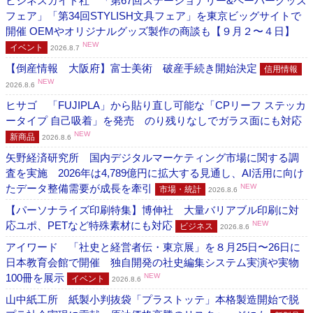
ビジネスガイド社 「第67回ステーショナリー&ペーパーグッズ
フェア」「第34回STYLISH文具フェア」を東京ビッグサイトで
開催 OEMやオリジナルグッズ製作の商談も【９月２〜４日】
NEW
イベント
2026.8.7
【倒産情報 大阪府】富士美術 破産手続き開始決定
信用情報
NEW
2026.8.6
ヒサゴ 「FUJIPLA」から貼り直し可能な「CPリーフ ステッカ
ータイプ 自己吸着」を発売 のり残りなしでガラス面にも対応
NEW
新商品
2026.8.6
矢野経済研究所 国内デジタルマーケティング市場に関する調
査を実施 2026年は4,789億円に拡大する見通し、AI活用に向け
たデータ整備需要が成長を牽引
NEW
市場・統計
2026.8.6
【パーソナライズ印刷特集】博伸社 大量バリアブル印刷に対
応ユポ、PETなど特殊素材にも対応
NEW
ビジネス
2026.8.6
アイワード 「社史と経営者伝・東京展」を８月25日〜26日に
日本教育会館で開催 独自開発の社史編集システム実演や実物
100冊を展示
NEW
イベント
2026.8.6
山中紙工所 紙製小判抜袋「プラストッテ」本格製造開始で脱