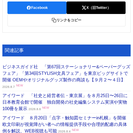
Facebook
X（旧Twitter）
リンクをコピー
関連記事
ビジネスガイド社 「第67回ステーショナリー&ペーパーグッズ
フェア」「第34回STYLISH文具フェア」を東京ビッグサイトで
開催 OEMやオリジナルグッズ製作の商談も【９月２〜４日】
NEW
2026.8.7
アイワード 「社史と経営者伝・東京展」を８月25日〜26日に
日本教育会館で開催 独自開発の社史編集システム実演や実物
100冊を展示
NEW
2026.8.6
アイワード ８月20日「点字・触知図セミナーin札幌」を開催
欧文印刷が視覚障がい者への情報提供手段や合理的配慮の具体
例を解説、WEB視聴も可能
NEW
2026.8.4