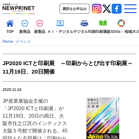
購読をお申込み
TOP
新商品
新製品
ＡＩ・デジタル
デジタル印刷
印刷通販
SDGs・地域
ポ
Home
–
イベント
インデックス
JP2020 ICTと印刷展 ～印刷からとび出す印刷展～
TOP
新着記事
特集記事
動画コンテンツ
11月19日、20日開催
インタビュー
コレクション
カテゴリー一覧
2020.11.16
新商品
新製品
ＡＩ・デジタル
デジタル印刷
印刷通販
JP産業展協会主催の
SDGs・地域
ポストプレス
ビジネス
イベント
信用情報
業界
「JP2020 ICTと印刷展」が
市場・統計
人事・移転・異動・訃報
11月19日、20日の両日、大
阪市住之江区のインテックス
特集記事カテゴリー一覧
大阪５号館で開催される。45
2022 見える化・MIS特集
回目となる同展は「印刷から