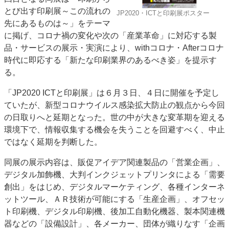
とび出す印刷展～この流れの
特集・デジタル印刷 アイデアで勝負！ ～多様なビジネス・多彩な商材～
JP2020・ICTと印刷展ポスター
先にあるものは～」をテーマ
JAPAN PACK 2023 特集
中古印刷機・製本機特集
2022 検査・校正特集
に掲げ、コロナ禍の変化や次の「産業革命」に対応する製
特集・デジタル印刷 ～ 新成長軌道を描く
品・サービスの展示・実演により、withコロナ・Afterコロナ
時代に即応する「新たな印刷業界のあるべき姿」を提示す
案内
る。
発刊案内
JFPI印刷用語集
印刷機材年鑑
「JP2020 ICTと印刷展」は６月３日、４日に開催を予定し
運営
ていたが、新型コロナウイルス感染拡大防止の観点から今回
会社案内
購読・購入申し込み
サイトポリシー
の日取りへと延期となった。世の中が大きな変革期を迎える
お問い合わせ
環境下で、情報収集する機会を失うことを回避すべく、中止
ではなく延期を判断した。
同展の展示内容は、販促アイデア関連製品の「営業企画」、
デジタル加飾機、大判インクジェットプリンタによる「需要
創出」をはじめ、デジタルマーケティング、各種インターネ
ットツール、ＡＲ技術が可能にする「生産企画」、オフセッ
ト印刷機、デジタル印刷機、後加工自動化機器、製本関連機
器などの「設備設計」、各メーカー、団体が織りなす「企画