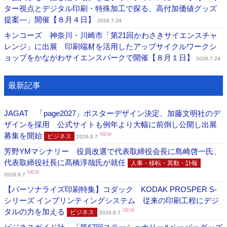
ター視点とデジタル印刷・特殊加工で探る、高付加価値グッズ
提案―」開催【８月４日】
2026.7.24
キンコーズ 神奈川・川崎市「第21回かわさきサイエンスチャ
レンジ」に出展 印刷端材を活用したアップサイクルワークシ
ョップをかながわサイエンスパークで開催【８月１日】
2026.7.24
最新記事
JAGAT 「page2027」ポスターデザイン決定、加藤文明社のデ
ザインを採用 公式サイトも例年より大幅に前倒し公開し出展
募集を開始
NEW
ビジネス
2026.8.7
芳野YMマシナリー 役員改選で代表取締役会長に島崎啓一氏、
代表取締役社長に髙橋淳哉氏が就任
人事・移転・異動・訃報
NEW
2026.8.7
【パーソナライズ印刷特集】コダック KODAK PROSPER S-
シリーズ インプリンティングシステム 従来の印刷工程にデジ
タルの力を加える
NEW
ビジネス
2026.8.7