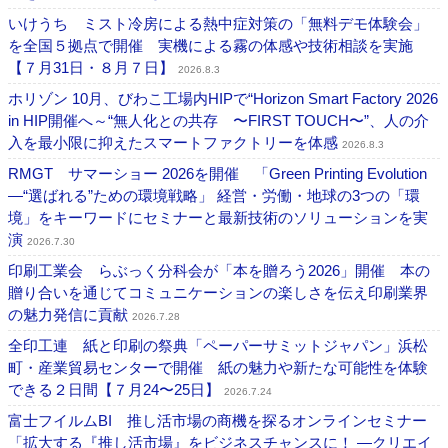
いけうち ミスト冷房による熱中症対策の「無料デモ体験会」
を全国５拠点で開催 実機による霧の体感や技術相談を実施
【７月31日・８月７日】
2026.8.3
ホリゾン 10月、びわこ工場内HIPで“Horizon Smart Factory 2026
in HIP開催へ～“無人化との共存 〜FIRST TOUCH〜”、人の介
入を最小限に抑えたスマートファクトリーを体感
2026.8.3
RMGT サマーショー 2026を開催 「Green Printing Evolution
―“選ばれる”ための環境戦略」 経営・労働・地球の3つの「環
境」をキーワードにセミナーと最新技術のソリューションを実
演
2026.7.30
印刷工業会 らぶっく分科会が「本を贈ろう2026」開催 本の
贈り合いを通じてコミュニケーションの楽しさを伝え印刷業界
の魅力発信に貢献
2026.7.28
全印工連 紙と印刷の祭典「ペーパーサミットジャパン」浜松
町・産業貿易センターで開催 紙の魅力や新たな可能性を体験
できる２日間【７月24〜25日】
2026.7.24
富士フイルムBI 推し活市場の商機を探るオンラインセミナー
「拡大する『推し活市場』をビジネスチャンスに！ ―クリエイ