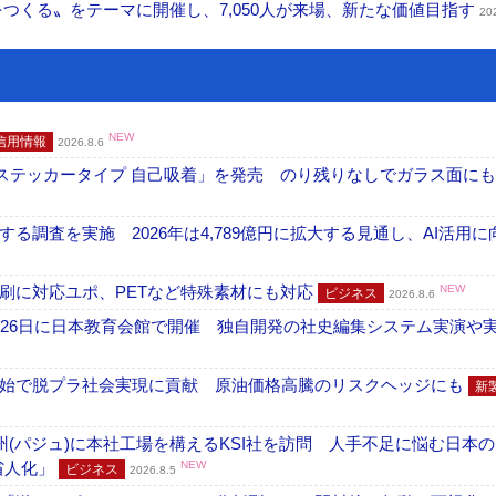
値をつくる〟をテーマに開催し、7,050人が来場、新たな価値目指す
20
NEW
信用情報
2026.8.6
フ ステッカータイプ 自己吸着」を発売 のり残りなしでガラス面に
調査を実施 2026年は4,789億円に拡大する見通し、AI活用に
刷に対応ユポ、PETなど特殊素材にも対応
NEW
ビジネス
2026.8.6
26日に日本教育会館で開催 独自開発の社史編集システム実演や実物
開始で脱プラ社会実現に貢献 原油価格高騰のリスクヘッジにも
新
州(パジュ)に本社工場を構えるKSI社を訪問 人手不足に悩む日本
・省人化」
NEW
ビジネス
2026.8.5