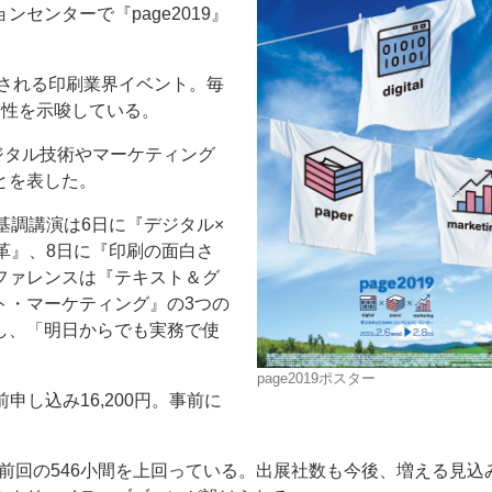
センターで『page2019』
成される印刷業界イベント。毎
向性を示唆している。
デジタル技術やマーケティング
ー
お問い合わせ
とを表した。
基調講演は6日に『デジタル×
革』、8日に『印刷の面白さ
ファレンスは『テキスト＆グ
ト・マーケティング』の3つの
し、「明日からでも実務で使
page2019ポスター
申し込み16,200円。事前に
は前回の546小間を上回っている。出展社数も今後、増える見込