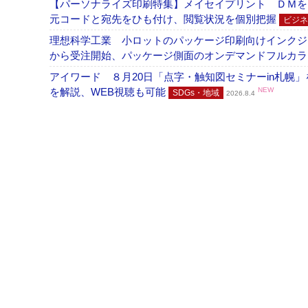
【パーソナライズ印刷特集】メイセイプリント ＤＭを
元コードと宛先をひも付け、閲覧状況を個別把握
ビジネ
理想科学工業 小ロットのパッケージ印刷向けインクジェッ
から受注開始、パッケージ側面のオンデマンドフルカ
アイワード ８月20日「点字・触知図セミナーin札幌
を解説、WEB視聴も可能
NEW
SDGs・地域
2026.8.4