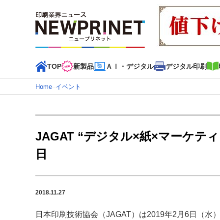
TOP
新製品
ＡＩ・デジタル
デジタル印刷
Home
–
イベント
インデックス
TOP
新着記事
特集記事
動画コンテンツ
JAGAT “デジタル×紙×マーケティン
カテゴリー一覧
日
新商品
新製品
ＡＩ・デジタル
デジタル印刷
印刷
特集記事カテゴリー一覧
2018.11.27
特集・デジタル印刷 アイデアで勝負！ ～多様なビジネス
特集・デジタル印刷 ～ 新成長軌道を描く
日本印刷技術協会（JAGAT）は2019年2月6日（水