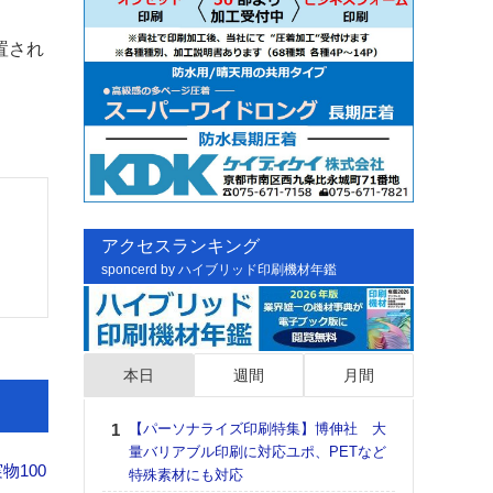
置され
アクセスランキング
sponcerd by ハイブリッド印刷機材年鑑
本日
週間
月間
【パーソナライズ印刷特集】博伸社 大
日印
量バリアブル印刷に対応ユポ、PETなど
た個
100
特殊素材にも対応
彰」