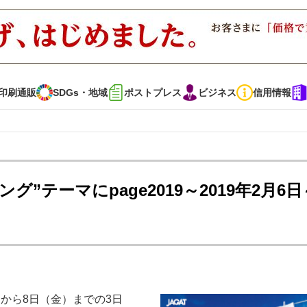
印刷通販
SDGs・地域
ポストプレス
ビジネス
信用情報
インタビュー
コレクション
グ”テーマにpage2019～2019年2月6日
通販
SDGs・地域
ポストプレス
ビジネス
イベント
信用情報
・多彩な商材～
JAPAN PACK 2023 特集
中古印刷機・製本機特集
）から8日（金）までの3日