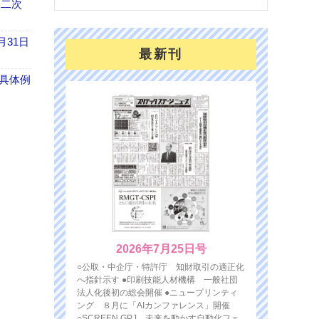
 二次
月31日
最新刊
具体例
2026年7月25日号
○公取・中企庁・特許庁 知財取引の適正化
へ指針示す ●印刷技能人材機構 一般社団
法人化後初の総会開催 ●ニュープリンティ
ング ８月に「AIカンファレンス」開催
○SCREEN GPJ 未来を動かす自動化フェ