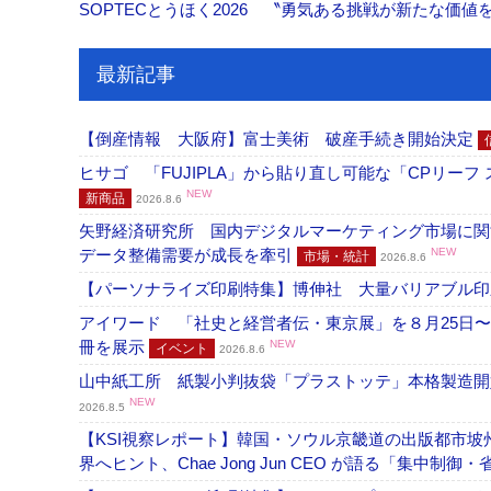
SOPTECとうほく2026 〝勇気ある挑戦が新たな価
最新記事
【倒産情報 大阪府】富士美術 破産手続き開始決定
ヒサゴ 「FUJIPLA」から貼り直し可能な「CPリー
NEW
新商品
2026.8.6
矢野経済研究所 国内デジタルマーケティング市場に関する
データ整備需要が成長を牽引
NEW
市場・統計
2026.8.6
【パーソナライズ印刷特集】博伸社 大量バリアブル印
アイワード 「社史と経営者伝・東京展」を８月25日〜
冊を展示
NEW
イベント
2026.8.6
山中紙工所 紙製小判抜袋「プラストッテ」本格製造
NEW
2026.8.5
【KSI視察レポート】韓国・ソウル京畿道の出版都市坡
界へヒント、Chae Jong Jun CEO が語る「集中制御