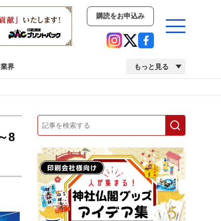
購読をお申込み
業界
もっと見る
新商品
イベント
市場・統計
人事・移転・異動・訃報
～8
業界
市場・統計
人事・移転・異動・訃報
2022 見える化・MIS特集
2022 検査・校正特集