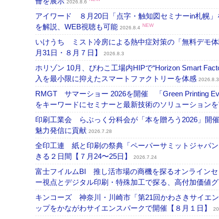
冊を展示
2026.8.6
アイワード ８月20日「点字・触知図セミナーin札幌
を解説、WEB視聴も可能
NEW
2026.8.4
いけうち ミスト冷房による熱中症対策の「無料デモ体
月31日・８月７日】
2026.8.3
ホリゾン 10月、びわこ工場内HIPで“Horizon Smart Fa
入を最小限に抑えたスマートファクトリーを体感
2026.8.3
RMGT サマーショー 2026を開催 「Green Printi
をキーワードにセミナーと最新技術のソリューション
印刷工業会 らぶっく分科会が「本を贈ろう2026」
魅力発信に貢献
2026.7.28
全印工連 紙と印刷の祭典「ペーパーサミットジャパン
きる２日間【７月24〜25日】
2026.7.24
富士フイルムBI 推し活市場の商機を探るオンライン
ー視点とデジタル印刷・特殊加工で探る、高付加価値
キンコーズ 神奈川・川崎市「第21回かわさきサイエ
ップをかながわサイエンスパークで開催【８月１日】
20