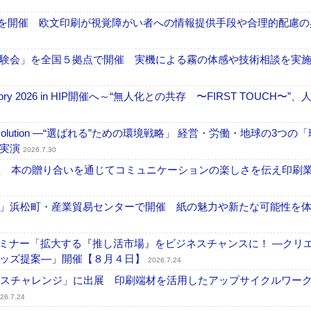
」を開催 欧文印刷が視覚障がい者への情報提供手段や合理的配慮の
験会」を全国５拠点で開催 実機による霧の体感や技術相談を実
ctory 2026 in HIP開催へ～“無人化との共存 〜FIRST TOUCH〜”
ng Evolution ―“選ばれる”ための環境戦略」 経営・労働・地球の3つの
を実演
2026.7.30
開催 本の贈り合いを通じてコミュニケーションの楽しさを伝え印刷
」浜松町・産業貿易センターで開催 紙の魅力や新たな可能性を
セミナー「拡大する『推し活市場』をビジネスチャンスに！ ―クリ
グッズ提案―」開催【８月４日】
2026.7.24
ンスチャレンジ」に出展 印刷端材を活用したアップサイクルワー
26.7.24