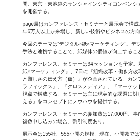
間、東京・東池袋のサンシャインシティコンベンション
を開催する。
案内
page展はカンファレンス・セミナーと展示会で構
発刊案内
JFPI印刷用語集
印刷機材年鑑
年6万人以上が来場し、新しい技術やビジネスの方
運営
今回のテーマは“デジタル×紙×マーケティング”。
会社案内
購読・購入申し込み
サイトポリシ
手法と連携することで、紙媒体の価値が向上するこ
カンファレンス、セミナーは34セッションを予定。
紙×マーケティング』、7日に『組織改革・働き方改
と難しさの伝え方（仮）』が企画されている。カン
ラフィックス』、『クロスメディア』、『マーケッ
視点で構成する。セミナーは主に現実的な課題に対
える」をコンセプトにノウハウを提供する。
カンファレンス・セミナーの参加費は17,000円、事前
複数申し込みの場合、割引制度あり。
展示会は155社、555小間の規模。現在、小間数で