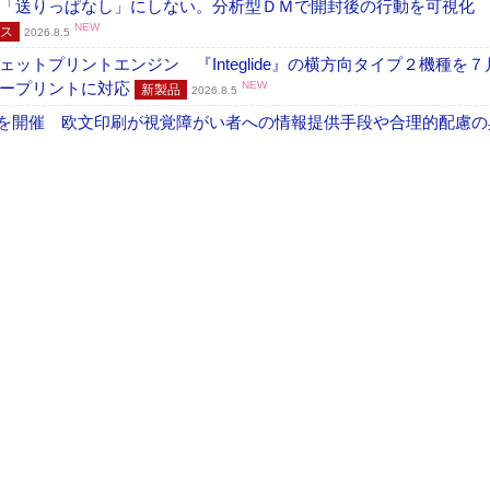
「送りっぱなし」にしない。分析型ＤＭで開封後の行動を可視化
NEW
ス
2026.8.5
トプリントエンジン 『Integlide』の横方向タイプ２機種を７
ラープリントに対応
NEW
新製品
2026.8.5
」を開催 欧文印刷が視覚障がい者への情報提供手段や合理的配慮の