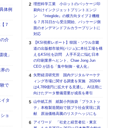
る
理想科学工業 小ロットのパッケージ印
具体例
刷向けインクジェットプリントエンジ
DNP
ン 『Integlide』の横方向タイプ２機種
上の
を７月31日から受注開始、パッケージ側
意識
施【７
面のオンデマンドフルカラープリントに
時代
対応
る組
、人の介
【KSI視察レポート】韓国・ソウル京畿
【パ
道の出版都市坡州(パジュ)に本社工場を構
量バ
「環境」
えるKSI社を訪問 人手不足に悩む日本
特殊
の印刷業界へヒント、Chae Jong Jun
ホリゾ
CEO が語る「集中制御・省人化」
で“Hor
業界の
矢野経済研究所 国内デジタルマーケテ
催へ～
ィング市場に関する調査を実施 2026年
TO
体験で
は4,789億円に拡大する見通し、AI活用に
スマ
向けたデータ整備需要が成長を牽引
【K
エイタ
山中紙工所 紙製小判抜袋「プラストッ
道の
テ」本格製造開始で脱プラ社会実現に貢
える
献 原油価格高騰のリスクヘッジにも
の印刷
クショ
CE
アイワード 「社史と経営者伝・東京