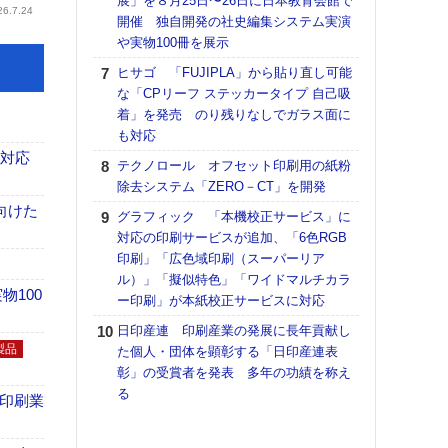
展」を８月25日〜26日に日本教育会館で
理想
26.7.24
開催 独自開発の社史編集システム実演
刷向
や実物100冊を展示
ン 『
を７
ヒサゴ 「FUJIPLA」から貼り直し可能
面の
な「CPリーフ ステッカータイプ 自己吸
対応
着」を発売 のり残りなしでガラス面に
も対応
KO
も対応
体製
テクノロール オフセット印刷用の紙粉
除去システム「ZERO－CT」を開発
【ペ
ト】
向けた
グラフィック 「本機校正サービス」に
アで
対応の印刷サービスが追加、「6色RGB
印刷」「広色域印刷（スーパーリア
【パ
ル）」「擬似特色」「ワイドマルチカラ
士フ
100
ー印刷」が本紙校正サービスに対応
パン
書を
日印産連 印刷産業の発展に長年貢献し
ツー
製品
た個人・団体を顕彰する「日印産連表
トも
彰」の受賞者を発表 多年の功績を称え
る
富士
の印刷業
地・
付表