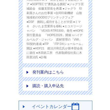
ア ●SOPTECで“勇気ある挑戦” ●ジャグラ宮
城総会 佐藤支部長を再選 ●ジャグラ 印
刷屋さんのお仕事展 ○合同印刷機材 山陰
地域初のGODOプリンテックフェア
●DSF 挑戦し成功することが大切 ●ミマ
キ さいたま営業所を移転 ●エコスリージ
ャパン 「VEXIS RTR5300」発売 ●HOPE
実行委員会 「HOPE2026」開催 ○ハイデ
ルベルグ・ジャパン 資材管理の「VMI」
50契約達成 ●ITP 「ITP DXショールーム」
開設 ●HDF21 鍛治川和広氏が新本部会長
に就任 ●木田鉄工所 代表取締役社長に木
田憲治氏 ●訃報
発刊案内はこちら
購読・購入申込先
イベントカレンダー