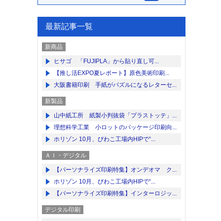
最新記事一覧
新商品
ヒサゴ 「FUJIPLA」から貼り直し可...
【推し活EXPO夏レポート】原色美術印刷...
大阪書籍印刷 手紙がパズルになるレターセ...
新製品
山中紙工所 紙製小判抜袋「プラストッテ」...
理想科学工業 小ロットのパッケージ印刷向...
ホリゾン 10月、びわこ工場内HIPで“...
ＡＩ・デジタル
【パーソナライズ印刷特集】オンデオマ ク...
ホリゾン 10月、びわこ工場内HIPで“...
【パーソナライズ印刷特集】インターロジッ...
デジタル印刷