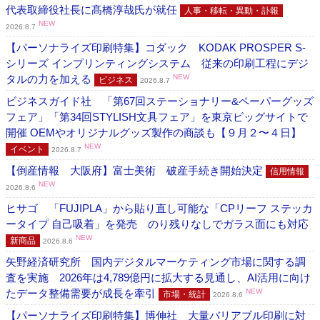
代表取締役社長に髙橋淳哉氏が就任
人事・移転・異動・訃報
NEW
2026.8.7
【パーソナライズ印刷特集】コダック KODAK PROSPER S-
シリーズ インプリンティングシステム 従来の印刷工程にデジ
タルの力を加える
NEW
ビジネス
2026.8.7
ビジネスガイド社 「第67回ステーショナリー&ペーパーグッズ
フェア」「第34回STYLISH文具フェア」を東京ビッグサイトで
開催 OEMやオリジナルグッズ製作の商談も【９月２〜４日】
NEW
イベント
2026.8.7
【倒産情報 大阪府】富士美術 破産手続き開始決定
信用情報
NEW
2026.8.6
ヒサゴ 「FUJIPLA」から貼り直し可能な「CPリーフ ステッカ
ータイプ 自己吸着」を発売 のり残りなしでガラス面にも対応
NEW
新商品
2026.8.6
矢野経済研究所 国内デジタルマーケティング市場に関する調
査を実施 2026年は4,789億円に拡大する見通し、AI活用に向け
たデータ整備需要が成長を牽引
NEW
市場・統計
2026.8.6
【パーソナライズ印刷特集】博伸社 大量バリアブル印刷に対