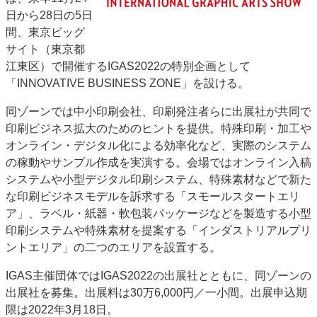
日から28日の5日
特集・デジタル印刷 アイデアで勝負！ ～多様なビジネス・多彩な商材～
間、東京ビッグ
JAPAN PACK 2023 特集
中古印刷機・製本機特集
2022 検査・校正特集
サイト（東京都
特集・デジタル印刷 ～ 新成長軌道を描く
江東区）で開催するIGAS2022の特別企画として
「INNOVATIVE BUSINESS ZONE」を設ける。
案内
発刊案内
JFPI印刷用語集
印刷機材年鑑
同ゾーンでは中小印刷会社、印刷発注者らに出展社が共同で
印刷ビジネス拡大のためのヒントを提供。特殊印刷・加工や
運営
オンライン・デジタル化による効率化など、実際のシステム
会社案内
購読・購入申し込み
サイトポリシー
の稼動やサンプル作成を実演する。会場ではオンライン入稿
お問い合わせ
システムや小型デジタル印刷システム、特殊素材などで新た
な印刷ビジネスモデルを訴求する「スモールスタートエリ
ア」、ラベル・紙器・軟包装パッケージなどを製造する小型
印刷システムや特殊素材を提案する「インダストリアルプリ
ントエリア」の二つのエリアを設置する。
IGAS主催団体ではIGAS2022の出展社とともに、同ゾーンの
出展社を募集。出展料は30万6,000円／一小間。出展申込期
限は2022年3月18日。