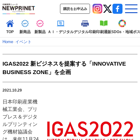
購読をお申込み
TOP
新商品
新製品
ＡＩ・デジタル
デジタル印刷
印刷通販
SDGs・地域
ポ
Home
–
イベント
インデックス
IGAS2022 新ビジネスを提案する「INNOVATIVE
TOP
新着記事
特集記事
動画コンテンツ
BUSINESS ZONE」を企画
インタビュー
コレクション
カテゴリー一覧
2021.10.29
新商品
新製品
ＡＩ・デジタル
デジタル印刷
印刷通販
日本印刷産業機
SDGs・地域
ポストプレス
ビジネス
イベント
信用情報
業界
械工業会、プリ
市場・統計
人事・移転・異動・訃報
プレス＆デジタ
ルプリンティン
特集記事カテゴリー一覧
グ機材協議会
2022 見える化・MIS特集
は、来年11月24