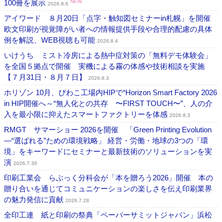
100冊を展示
NEW
2026.8.6
アイワード ８月20日「点字・触知図セミナーin札幌」を開催
欧文印刷が視覚障がい者への情報提供手段や合理的配慮の具体
例を解説、WEB視聴も可能
2026.8.4
いけうち ミスト冷房による熱中症対策の「無料デモ体験会」
を全国５拠点で開催 実機による霧の体感や技術相談を実施
【７月31日・８月７日】
2026.8.3
ホリゾン 10月、びわこ工場内HIPで“Horizon Smart Factory 2026
in HIP開催へ～“無人化との共存 〜FIRST TOUCH〜”、人の介
入を最小限に抑えたスマートファクトリーを体感
2026.8.3
RMGT サマーショー 2026を開催 「Green Printing Evolution
―“選ばれる”ための環境戦略」 経営・労働・地球の3つの「環
境」をキーワードにセミナーと最新技術のソリューションを実
演
2026.7.30
印刷工業会 らぶっく分科会が「本を贈ろう2026」開催 本の
贈り合いを通じてコミュニケーションの楽しさを伝え印刷業界
の魅力発信に貢献
2026.7.28
全印工連 紙と印刷の祭典「ペーパーサミットジャパン」浜松