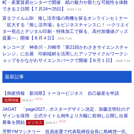
町・産業貿易センターで開催 紙の魅力や新たな可能性を体験
できる２日間【７月24〜25日】
2026.7.24
富士フイルムBI 推し活市場の商機を探るオンラインセミナー
「拡大する『推し活市場』をビジネスチャンスに！ ―クリエイ
ター視点とデジタル印刷・特殊加工で探る、高付加価値グッズ
提案―」開催【８月４日】
2026.7.24
キンコーズ 神奈川・川崎市「第21回かわさきサイエンスチャ
レンジ」に出展 印刷端材を活用したアップサイクルワークシ
ョップをかながわサイエンスパークで開催【８月１日】
2026.7.24
最新記事
【倒産情報 新潟県】トーヨービジネス 自己破産を申請
NEW
信用情報
2026.8.7
JAGAT 「page2027」ポスターデザイン決定、加藤文明社のデ
ザインを採用 公式サイトも例年より大幅に前倒し公開し出展
募集を開始
NEW
ビジネス
2026.8.7
芳野YMマシナリー 役員改選で代表取締役会長に島崎啓一氏、