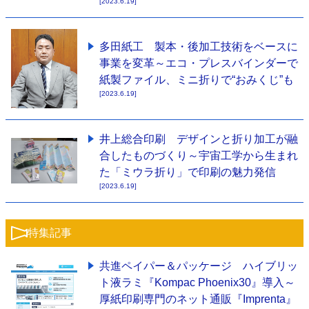
[2023.6.19]
多田紙工 製本・後加工技術をベースに
事業を変革～エコ・プレスバインダーで
紙製ファイル、ミニ折りで“おみくじ”も
[2023.6.19]
井上総合印刷 デザインと折り加工が融
合したものづくり～宇宙工学から生まれ
た「ミウラ折り」で印刷の魅力発信
[2023.6.19]
特集記事
共進ペイパー＆パッケージ ハイブリッ
ト液ラミ『Kompac Phoenix30』導入～
厚紙印刷専門のネット通販『Imprenta』