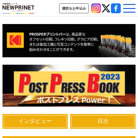
購読をお申込み
インデックス
TOP
新着記事
特集記事
動画コンテンツ
インタビュー
コレクション
カテゴリー一覧
新商品
新製品
ＡＩ・デジタル
デジタル印刷
印刷通販
SDGs・地域
ポストプレス
ビジネス
イベント
信用情報
業界
市場・統計
人事・移転・異動・訃報
特集記事カテゴリー一覧
2022 見える化・MIS特集
インタビュー
目次
特集・デジタル印刷 アイデアで勝負！ ～多様なビジネス・多彩な商材～
JAPAN PACK 2023 特集
中古印刷機・製本機特集
2022 検査・校正特集