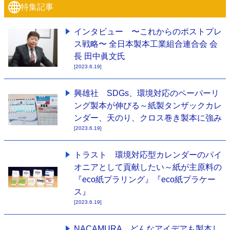
特集記事
特集・デジタル印刷 ～ 新成長軌道を描く
案内
インタビュー 〜これからのポストプレ
発刊案内
JFPI印刷用語集
印刷機材年鑑
ス戦略〜 全日本製本工業組合連合会 会
長 田中眞文氏
運営
[2023.6.19]
会社案内
購読・購入申し込み
サイトポリシー
お問い合わせ
興雄社 SDGs、環境対応のペーパーリ
ング製本が伸びる～紙製タンザックカレ
ンダー、天のり、クロス巻き製本に強み
[2023.6.19]
トラスト 環境対応型カレンダーのパイ
オニアとして貢献したい～紙が主原料の
『eco紙プラリング』『eco紙プラケー
ス』
[2023.6.19]
NACAMURA どんなアイデアも製本し