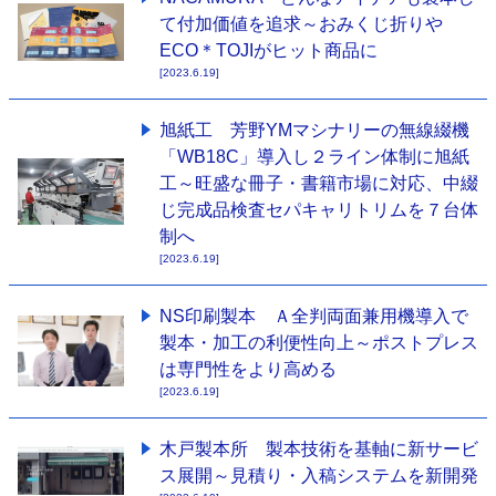
て付加価値を追求～おみくじ折りや
ECO＊TOJIがヒット商品に
[2023.6.19]
旭紙工 芳野YMマシナリーの無線綴機
「WB18C」導入し２ライン体制に旭紙
工～旺盛な冊子・書籍市場に対応、中綴
じ完成品検査セパキャリトリムを７台体
制へ
[2023.6.19]
NS印刷製本 Ａ全判両面兼用機導入で
製本・加工の利便性向上～ポストプレス
は専門性をより高める
[2023.6.19]
木戸製本所 製本技術を基軸に新サービ
ス展開～見積り・入稿システムを新開発