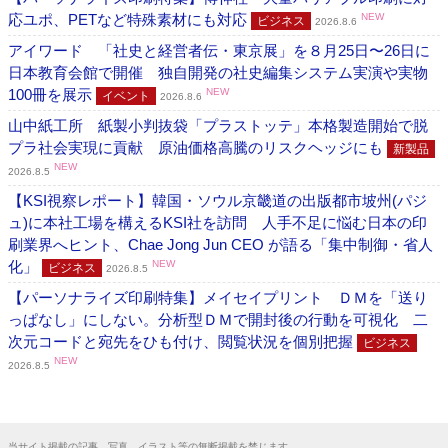
応ユポ、PETなど特殊素材にも対応
NEW
ビジネス
2026.8.6
アイワード 「社史と経営者伝・東京展」を８月25日〜26日に
日本教育会館で開催 独自開発の社史編集システム実演や実物
100冊を展示
NEW
イベント
2026.8.6
山中紙工所 紙製小判抜袋「プラストッテ」本格製造開始で脱
プラ社会実現に貢献 原油価格高騰のリスクヘッジにも
新製品
NEW
2026.8.5
【KSI視察レポート】韓国・ソウル京畿道の出版都市坡州(パジ
ュ)に本社工場を構えるKSI社を訪問 人手不足に悩む日本の印
刷業界へヒント、Chae Jong Jun CEO が語る「集中制御・省人
化」
NEW
ビジネス
2026.8.5
【パーソナライズ印刷特集】メイセイプリント ＤＭを「送り
っぱなし」にしない。分析型ＤＭで開封後の行動を可視化 二
次元コードと宛先をひも付け、閲覧状況を個別把握
ビジネス
NEW
2026.8.5
当サイト掲載の記事、写真、イラスト等の無断掲載を禁じます