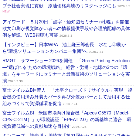
プラ社会実現に貢献 原油価格高騰のリスクヘッジにも
2026.8.5
NEW
アイワード ８月20日「点字・触知図セミナーin札幌」を開催
欧文印刷が視覚障がい者への情報提供手段や合理的配慮の具体
例を解説、WEB視聴も可能
2026.8.4
【インタビュー】日本WPA 池上鎌三郎会長 水なし印刷か
ら“環境ソリューションカンパニー集団”へ
2026.7.31
RMGT サマーショー 2026を開催 「Green Printing Evolution
―“選ばれる”ための環境戦略」 経営・労働・地球の3つの「環
境」をキーワードにセミナーと最新技術のソリューションを実
演
2026.7.30
富士フイルムBI×帝人 「水平クローズドリサイクル」実現 複
合機の使用済み外装カバーを再び外装カバーとして活用する仕
組みづくりで資源循環を促進
2026.7.24
富士フイルムBI 米国市場向け複合機「Apeos C5570（Model-
CPS-C-2TM）」が環境認証「EPEAT 2.0」の新基準に適合 環
境負荷低減への貢献加速を目指す
2026.7.24
キンコーズ 神奈川・川崎市「第21回かわさきサイエンスチャ