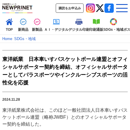
購読をお申込み
TOP
新商品
新製品
ＡＩ・デジタル
デジタル印刷
印刷通販
SDGs・地域
ポ
Home
–
SDGs・地域
インデックス
東洋紙業 日本車いすバスケットボール連盟とオフィ
TOP
新着記事
特集記事
動画コンテンツ
シャルサポーター契約を締結、オフィシャルサポータ
インタビュー
コレクション
ーとしてパラスポーツやインクルーシブスポーツの活
カテゴリー一覧
性化を応援
新商品
新製品
ＡＩ・デジタル
デジタル印刷
印刷通販
SDGs・地域
ポストプレス
ビジネス
イベント
信用情報
業界
2024.11.28
市場・統計
人事・移転・異動・訃報
東洋紙業株式会社は、このほど一般社団法人日本車いすバス
ケットボール連盟（略称JWBF）とのオフィシャルサポータ
特集記事カテゴリー一覧
ー契約を締結した。
特集・デジタル印刷 アイデアで勝負！ ～多様なビジネス・多彩な商材～