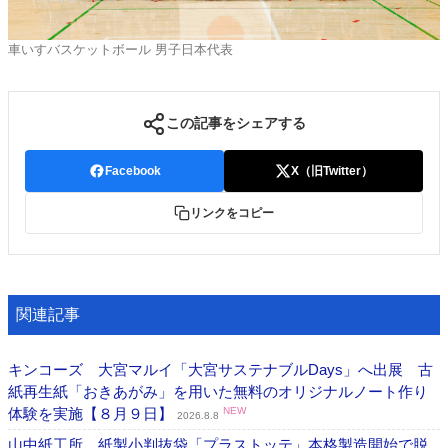
車いすバスケットボール 男子日本代表
この記事をシェアする
Facebook
X（旧Twitter）
リンクをコピー
関連記事
キンコーズ 大宮マルイ「大宮サステナブルDays」へ出展 古
紙再生紙「おきあがみ」を用いた無料のオリジナルノート作り
体験を実施【８月９日】
NEW
2026.8.8
山中紙工所 紙製小判抜袋「プラストッテ」本格製造開始で脱