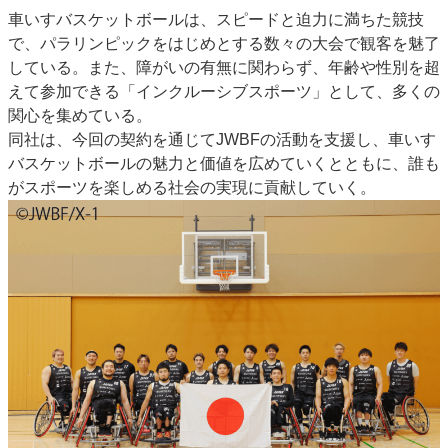
車いすバスケットボールは、スピードと迫力に満ちた競技
JAPAN PACK 2023 特集
中古印刷機・製本機特集
で、パラリンピックをはじめとする数々の大会で観客を魅了
2022 見える化・MIS特集
2022 検査・校正特集
している。また、障がいの有無に関わらず、年齢や性別を超
特集・デジタル印刷 ～ 新成長軌道を描く
えて参加できる「インクルーシブスポーツ」として、多くの
関心を集めている。
案内
同社は、今回の契約を通じてJWBFの活動を支援し、車いす
発刊案内
JFPI印刷用語集
印刷機材年鑑
バスケットボールの魅力と価値を広めていくとともに、誰も
がスポーツを楽しめる社会の実現に貢献していく。
運営
会社案内
購読・購入申し込み
サイトポリシー
お問い合わせ