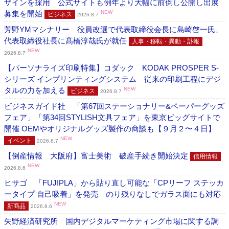
ザインを採用 公式サイトも例年より大幅に前倒し公開し出展
募集を開始
NEW
ビジネス
2026.8.7
芳野YMマシナリー 役員改選で代表取締役会長に島崎啓一氏、
代表取締役社長に髙橋淳哉氏が就任
人事・移転・異動・訃報
NEW
2026.8.7
【パーソナライズ印刷特集】コダック KODAK PROSPER S-
シリーズ インプリンティングシステム 従来の印刷工程にデジ
タルの力を加える
NEW
ビジネス
2026.8.7
ビジネスガイド社 「第67回ステーショナリー&ペーパーグッズ
フェア」「第34回STYLISH文具フェア」を東京ビッグサイトで
開催 OEMやオリジナルグッズ製作の商談も【９月２〜４日】
NEW
イベント
2026.8.7
【倒産情報 大阪府】富士美術 破産手続き開始決定
信用情報
NEW
2026.8.6
ヒサゴ 「FUJIPLA」から貼り直し可能な「CPリーフ ステッカ
ータイプ 自己吸着」を発売 のり残りなしでガラス面にも対応
NEW
新商品
2026.8.6
矢野経済研究所 国内デジタルマーケティング市場に関する調