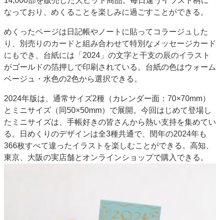
14,000部を販売した大ヒット商品。毎日違うイラスト柄に
特集・デジタル印刷 アイデアで勝負！ ～多様なビジネス・多彩な商材～
なっており、めくることを楽しみに過ごすことができる。
JAPAN PACK 2023 特集
中古印刷機・製本機特集
2022 検査・校正特集
めくったページは日記帳やノートに貼ってコラージュした
特集・デジタル印刷 ～ 新成長軌道を描く
り、別売りのカードと組み合わせて特別なメッセージカード
にもでき、台紙には「2024」の文字と干支の辰のイラスト
案内
がゴールドの箔押しで印刷されている。台紙の色はウォーム
発刊案内
JFPI印刷用語集
印刷機材年鑑
ベージュ・水色の2色から選択できる。
運営
2024年版は、通常サイズ2種（カレンダー面：70×70mm）
会社案内
購読・購入申し込み
サイトポリシー
とミニサイズ（同50×50mm）で展開。今回はじめて登場し
お問い合わせ
たミニサイズは、手帳好きの皆さんから熱い支持を集めてい
る。日めくりのデザインは全3種共通で、閏年の2024年も
366枚すべて違ったイラストを楽しむことができる。高知、
東京、大阪の実店舗とオンラインショップで購入できる。