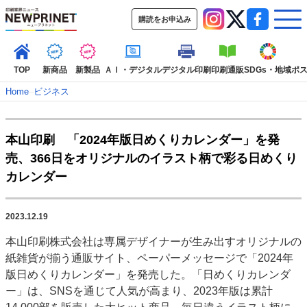
購読をお申込み
TOP
新商品
新製品
ＡＩ・デジタル
デジタル印刷
印刷通販
SDGs・地域
ポ
Home
–
ビジネス
インデックス
本山印刷 「2024年版日めくりカレンダー」を発
TOP
新着記事
特集記事
動画コンテンツ
売、366日をオリジナルのイラスト柄で彩る日めくり
インタビュー
コレクション
カレンダー
カテゴリー一覧
新商品
新製品
ＡＩ・デジタル
デジタル印刷
印刷通販
2023.12.19
SDGs・地域
ポストプレス
ビジネス
イベント
信用情報
業界
本山印刷株式会社は専属デザイナーが生み出すオリジナルの
市場・統計
人事・移転・異動・訃報
紙雑貨が揃う通販サイト、ペーパーメッセージで「2024年
版日めくりカレンダー」を発売した。「日めくりカレンダ
特集記事カテゴリー一覧
ー」は、SNSを通じて人気が高まり、2023年版は累計
2022 見える化・MIS特集