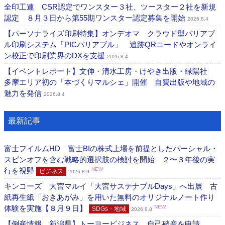
全印工連 CSR認定でワンスター３社、ツースター２社を新規
認定 ８月３日から第55期ワンスター認定募集を開始
2026.8.4
【パーソナライズ印刷特集】オンデオマ クラウド型バリアブ
ル印刷システム「PICバリアブル」 追跡QRコードやオンライ
ン校正で印刷業界のDXを支援
2026.8.4
【イベントレポート】文伸・清水工房・けやき出版・緑陽社
多摩エリア初の「本づくりマルシェ」開催 自費出版や地域の
魅力を発信
2026.8.4
最新記事
富士フイルムHD 富士BIの株式上場を前提としたパーシャル・
スピンオフを含む戦略的選択肢の検討を開始 ２〜３年後の実
行を視野
NEW
ビジネス
2026.8.9
キンコーズ 大宮マルイ「大宮サステナブルDays」へ出展 古
紙再生紙「おきあがみ」を用いた無料のオリジナルノート作り
体験を実施【８月９日】
NEW
SDGs・地域
2026.8.8
【倒産情報 新潟県】トーヨービジネス 自己破産を申請