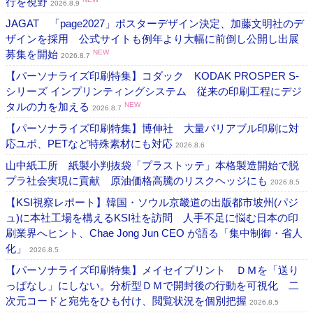
行を視野
2026.8.9
JAGAT 「page2027」ポスターデザイン決定、加藤文明社のデ
ザインを採用 公式サイトも例年より大幅に前倒し公開し出展
募集を開始
NEW
2026.8.7
【パーソナライズ印刷特集】コダック KODAK PROSPER S-
シリーズ インプリンティングシステム 従来の印刷工程にデジ
タルの力を加える
NEW
2026.8.7
【パーソナライズ印刷特集】博伸社 大量バリアブル印刷に対
応ユポ、PETなど特殊素材にも対応
2026.8.6
山中紙工所 紙製小判抜袋「プラストッテ」本格製造開始で脱
プラ社会実現に貢献 原油価格高騰のリスクヘッジにも
2026.8.5
【KSI視察レポート】韓国・ソウル京畿道の出版都市坡州(パジ
ュ)に本社工場を構えるKSI社を訪問 人手不足に悩む日本の印
刷業界へヒント、Chae Jong Jun CEO が語る「集中制御・省人
化」
2026.8.5
【パーソナライズ印刷特集】メイセイプリント ＤＭを「送り
っぱなし」にしない。分析型ＤＭで開封後の行動を可視化 二
次元コードと宛先をひも付け、閲覧状況を個別把握
2026.8.5