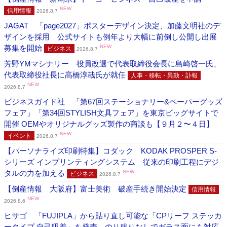
NEW
信用情報
2026.8.7
JAGAT 「page2027」ポスターデザイン決定、加藤文明社のデ
ザインを採用 公式サイトも例年より大幅に前倒し公開し出展
募集を開始
NEW
ビジネス
2026.8.7
芳野YMマシナリー 役員改選で代表取締役会長に島崎啓一氏、
代表取締役社長に髙橋淳哉氏が就任
人事・移転・異動・訃報
NEW
2026.8.7
ビジネスガイド社 「第67回ステーショナリー&ペーパーグッズ
フェア」「第34回STYLISH文具フェア」を東京ビッグサイトで
開催 OEMやオリジナルグッズ製作の商談も【９月２〜４日】
NEW
イベント
2026.8.7
【パーソナライズ印刷特集】コダック KODAK PROSPER S-
シリーズ インプリンティングシステム 従来の印刷工程にデジ
タルの力を加える
NEW
ビジネス
2026.8.7
【倒産情報 大阪府】富士美術 破産手続き開始決定
信用情報
NEW
2026.8.6
ヒサゴ 「FUJIPLA」から貼り直し可能な「CPリーフ ステッカ
ータイプ 自己吸着」を発売 のり残りなしでガラス面にも対応