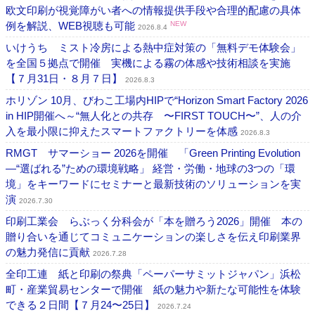
欧文印刷が視覚障がい者への情報提供手段や合理的配慮の具体
例を解説、WEB視聴も可能
NEW
2026.8.4
いけうち ミスト冷房による熱中症対策の「無料デモ体験会」
を全国５拠点で開催 実機による霧の体感や技術相談を実施
【７月31日・８月７日】
2026.8.3
ホリゾン 10月、びわこ工場内HIPで“Horizon Smart Factory 2026
in HIP開催へ～“無人化との共存 〜FIRST TOUCH〜”、人の介
入を最小限に抑えたスマートファクトリーを体感
2026.8.3
RMGT サマーショー 2026を開催 「Green Printing Evolution
―“選ばれる”ための環境戦略」 経営・労働・地球の3つの「環
境」をキーワードにセミナーと最新技術のソリューションを実
演
2026.7.30
印刷工業会 らぶっく分科会が「本を贈ろう2026」開催 本の
贈り合いを通じてコミュニケーションの楽しさを伝え印刷業界
の魅力発信に貢献
2026.7.28
全印工連 紙と印刷の祭典「ペーパーサミットジャパン」浜松
町・産業貿易センターで開催 紙の魅力や新たな可能性を体験
できる２日間【７月24〜25日】
2026.7.24