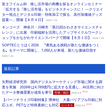
富士フイルムBI 推し活市場の商機を探るオンラインセミナー
「拡大する『推し活市場』をビジネスチャンスに！ ―クリエイ
ター視点とデジタル印刷・特殊加工で探る、高付加価値グッズ
提案―」開催【８月４日】
2026.7.24
キンコーズ 神奈川・川崎市「第21回かわさきサイエンスチャ
レンジ」に出展 印刷端材を活用したアップサイクルワークシ
ョップをかながわサイエンスパークで開催【８月１日】
2026.7.24
SOPTECとうほく2026 〝勇気ある挑戦が新たな価値をつく
る〟をテーマに開催し、7,050人が来場、新たな価値目指す
2026.7.24
最新記事
矢野経済研究所 国内デジタルマーケティング市場に関する調
査を実施 2026年は4,789億円に拡大する見通し、AI活用に向け
たデータ整備需要が成長を牽引
NEW
市場・統計
2026.8.6
【パーソナライズ印刷特集】博伸社 大量バリアブル印刷に対
応ユポ、PETなど特殊素材にも対応
NEW
ビジネス
2026.8.6