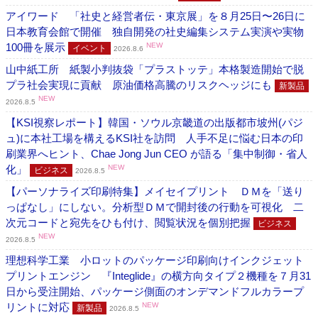
アイワード 「社史と経営者伝・東京展」を８月25日〜26日に
日本教育会館で開催 独自開発の社史編集システム実演や実物
100冊を展示
NEW
イベント
2026.8.6
山中紙工所 紙製小判抜袋「プラストッテ」本格製造開始で脱
プラ社会実現に貢献 原油価格高騰のリスクヘッジにも
新製品
NEW
2026.8.5
【KSI視察レポート】韓国・ソウル京畿道の出版都市坡州(パジ
ュ)に本社工場を構えるKSI社を訪問 人手不足に悩む日本の印
刷業界へヒント、Chae Jong Jun CEO が語る「集中制御・省人
化」
NEW
ビジネス
2026.8.5
【パーソナライズ印刷特集】メイセイプリント ＤＭを「送り
っぱなし」にしない。分析型ＤＭで開封後の行動を可視化 二
次元コードと宛先をひも付け、閲覧状況を個別把握
ビジネス
NEW
2026.8.5
理想科学工業 小ロットのパッケージ印刷向けインクジェット
プリントエンジン 『Integlide』の横方向タイプ２機種を７月31
日から受注開始、パッケージ側面のオンデマンドフルカラープ
リントに対応
NEW
新製品
2026.8.5