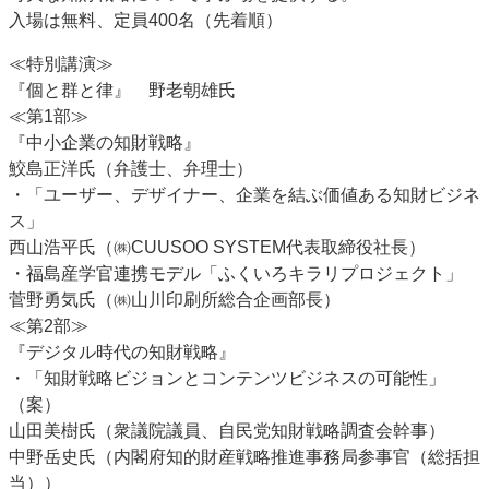
入場は無料、定員400名（先着順）
特集・デジタル印刷 アイデアで勝負！ ～多様なビジネス・多彩な商材～
JAPAN PACK 2023 特集
中古印刷機・製本機特集
2022 検査・校正特集
≪特別講演≫
特集・デジタル印刷 ～ 新成長軌道を描く
『個と群と律』 野老朝雄氏
≪第1部≫
案内
『中小企業の知財戦略』
発刊案内
JFPI印刷用語集
印刷機材年鑑
鮫島正洋氏（弁護士、弁理士）
・「ユーザー、デザイナー、企業を結ぶ価値ある知財ビジネ
運営
ス」
会社案内
購読・購入申し込み
サイトポリシー
西山浩平氏（㈱CUUSOO SYSTEM代表取締役社長）
お問い合わせ
・福島産学官連携モデル「ふくいろキラリプロジェクト」
菅野勇気氏（㈱山川印刷所総合企画部長）
≪第2部≫
『デジタル時代の知財戦略』
・「知財戦略ビジョンとコンテンツビジネスの可能性」
（案）
山田美樹氏（衆議院議員、自民党知財戦略調査会幹事）
中野岳史氏（内閣府知的財産戦略推進事務局参事官（総括担
当））