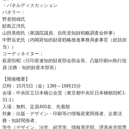
・パネルディスカッション
パネラー：
野老朝雄氏
鮫島正洋氏
山田美樹氏（衆議院議員、自民党知財戦略調査会幹事）
中野岳史氏（内閣府知的財産戦略推進事務局参事官（総括担
当））
コーディネイター：
萩原恒昭（日印産連知的財産部会部会長、凸版印刷㈱執行役
員 法務・知的財産本部長）
【開催概要】
日時：10月5日（金）13時～16時15分
会場：中央区立日本橋公会堂（東京都中央区日本橋蛎殻町1-
31-1）
入場：無料、定員400名、先着順
対象：出版・デザイン・印刷等の情報産業関係者、企業法
務・知財関係者、
学生（デザイン、法学、経営学、情報系学部、理系各学部専