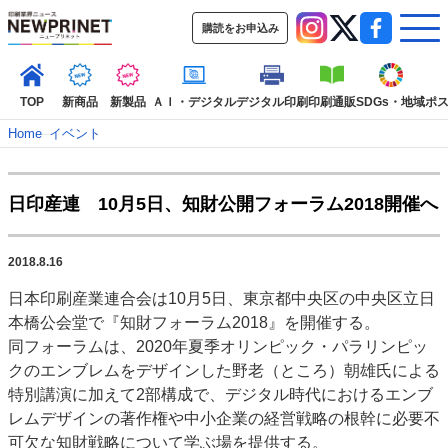
購読をお申込み
TOP
新商品
新製品
ＡＩ・デジタル
デジタル印刷
印刷通販
SDGs・地域
ポ
Home
–
イベント
インデックス
日印産連 10月5日、知財公開フォーラム2018開催へ
TOP
新着記事
特集記事
動画コンテンツ
インタビュー
コレクション
2018.8.16
カテゴリー一覧
日本印刷産業連合会は10月5日、東京都中央区の中央区立日
新商品
新製品
ＡＩ・デジタル
デジタル印刷
印刷通販
本橋公会堂で『知財フォーラム2018』を開催する。
SDGs・地域
ポストプレス
ビジネス
イベント
信用情報
業界
同フォーラムは、2020年夏季オリンピック・パラリンピッ
クのエンブレムをデザインした野老（ところ）朝雄氏による
市場・統計
人事・移転・異動・訃報
特別講演に加えて2部構成で、デジタル時代におけるエンブ
特集記事カテゴリー一覧
レムデザインの著作権や中小企業の経営戦略の根幹に必要不
可欠な知財戦略について学ぶ場を提供する。
2022 見える化・MIS特集