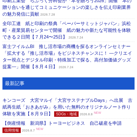
印刷工業会 らぶっく分科会が「本を贈ろう2026」開催 本の
贈り合いを通じてコミュニケーションの楽しさを伝え印刷業界
の魅力発信に貢献
2026.7.28
全印工連 紙と印刷の祭典「ペーパーサミットジャパン」浜松
町・産業貿易センターで開催 紙の魅力や新たな可能性を体験
できる２日間【７月24〜25日】
2026.7.24
富士フイルムBI 推し活市場の商機を探るオンラインセミナー
「拡大する『推し活市場』をビジネスチャンスに！ ―クリエイ
ター視点とデジタル印刷・特殊加工で探る、高付加価値グッズ
提案―」開催【８月４日】
2026.7.24
最新記事
キンコーズ 大宮マルイ「大宮サステナブルDays」へ出展 古
紙再生紙「おきあがみ」を用いた無料のオリジナルノート作り
体験を実施【８月９日】
NEW
SDGs・地域
2026.8.8
【倒産情報 新潟県】トーヨービジネス 自己破産を申請
NEW
信用情報
2026.8.7