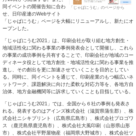
同イベントの開催告知に合わ
特集・デジタル印刷 アイデアで勝負！ ～多様なビジネス・多彩な商材～
「じゃぱにうむ」のページから
せ、日印産連のWebサイト
JAPAN PACK 2023 特集
中古印刷機・製本機特集
2022 検査・校正特集
「じゃぱにうむ」ページを大幅にリニューアルし、新たにオ
特集・デジタル印刷 ～ 新成長軌道を描く
ープンした。
案内
「じゃぱにうむ2021」は、印刷会社が取り組む地方創生・
発刊案内
JFPI印刷用語集
印刷機材年鑑
地域活性化に関わる事業の事例発表会として開催し、これら
の事業の成功事例を共有することで、印刷会社が地域のコー
運営
ディネータ役として地方創生・地域活性化に関わる事業を推
会社案内
購読・購入申し込み
サイトポリシー
進し、その創出を更に加速させていくことを目的としてい
お問い合わせ
る。同時に、同イベントを通じて、印刷産業のもつ幅広いネ
ットワーク、課題解決に向けた柔軟な対応力等を、各地方自
治体、地方金融機関等に訴求していくことも目指している。
「じゃぱにうむ2021」では、全国から６社の事例も発表さ
れる。発表するのはアインズ株式会社（滋賀県蒲生郡）、株
式会社ニシキプリント（広島県広島市）、株式会社プロゴワ
ス （鹿児島県鹿児島市）、株式会社大風印刷（山形県山形
市）、株式会社平野屋物産（福岡県大野城市）、株式会社ツ