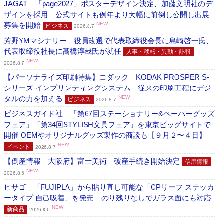
JAGAT 「page2027」ポスターデザイン決定、加藤文明社のデ
ザインを採用 公式サイトも例年より大幅に前倒し公開し出展
募集を開始
NEW
ビジネス
2026.8.7
芳野YMマシナリー 役員改選で代表取締役会長に島崎啓一氏、
代表取締役社長に髙橋淳哉氏が就任
人事・移転・異動・訃報
NEW
2026.8.7
【パーソナライズ印刷特集】コダック KODAK PROSPER S-
シリーズ インプリンティングシステム 従来の印刷工程にデジ
タルの力を加える
NEW
ビジネス
2026.8.7
ビジネスガイド社 「第67回ステーショナリー&ペーパーグッズ
フェア」「第34回STYLISH文具フェア」を東京ビッグサイトで
開催 OEMやオリジナルグッズ製作の商談も【９月２〜４日】
NEW
イベント
2026.8.7
【倒産情報 大阪府】富士美術 破産手続き開始決定
信用情報
NEW
2026.8.6
ヒサゴ 「FUJIPLA」から貼り直し可能な「CPリーフ ステッカ
ータイプ 自己吸着」を発売 のり残りなしでガラス面にも対応
NEW
新商品
2026.8.6