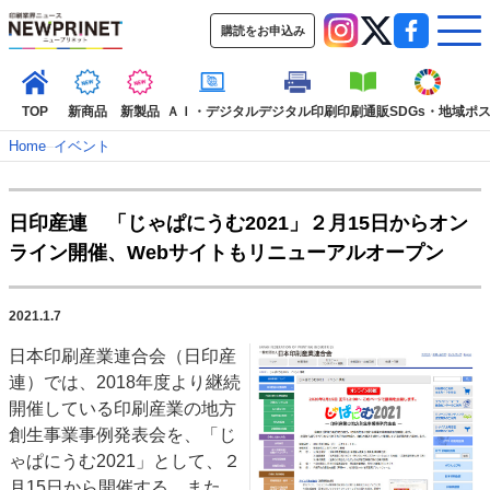
購読をお申込み
TOP
新商品
新製品
ＡＩ・デジタル
デジタル印刷
印刷通販
SDGs・地域
ポ
Home
–
イベント
インデックス
日印産連 「じゃぱにうむ2021」２月15日からオン
TOP
新着記事
特集記事
動画コンテンツ
ライン開催、Webサイトもリニューアルオープン
インタビュー
コレクション
カテゴリー一覧
2021.1.7
新商品
新製品
ＡＩ・デジタル
デジタル印刷
印刷通販
日本印刷産業連合会（日印産
SDGs・地域
ポストプレス
ビジネス
イベント
信用情報
業界
連）では、2018年度より継続
市場・統計
人事・移転・異動・訃報
開催している印刷産業の地方
創生事業事例発表会を、「じ
特集記事カテゴリー一覧
ゃぱにうむ2021」として、２
2022 見える化・MIS特集
月15日から開催する。また、