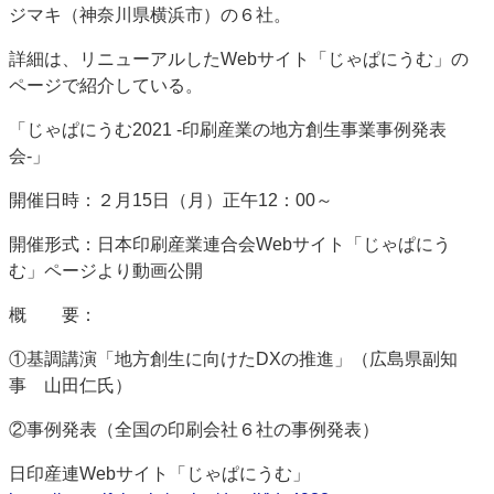
ジマキ（神奈川県横浜市）の６社。
詳細は、リニューアルしたWebサイト「じゃぱにうむ」の
ページで紹介している。
「じゃぱにうむ2021 -印刷産業の地方創生事業事例発表
会-」
開催日時：２月15日（月）正午12：00～
開催形式：日本印刷産業連合会Webサイト「じゃぱにう
む」ページより動画公開
概 要：
①基調講演「地方創生に向けたDXの推進」（広島県副知
事 山田仁氏）
②事例発表（全国の印刷会社６社の事例発表）
日印産連Webサイト「じゃぱにうむ」