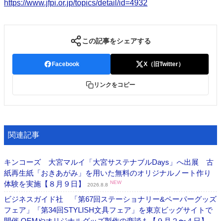
https://www.jfpi.or.jp/topics/detail/id=4932
この記事をシェアする
Facebook
X（旧Twitter）
リンクをコピー
関連記事
キンコーズ 大宮マルイ「大宮サステナブルDays」へ出展 古
紙再生紙「おきあがみ」を用いた無料のオリジナルノート作り
体験を実施【８月９日】
NEW
2026.8.8
ビジネスガイド社 「第67回ステーショナリー&ペーパーグッズ
フェア」「第34回STYLISH文具フェア」を東京ビッグサイトで
開催 OEMやオリジナルグッズ製作の商談も【９月２〜４日】