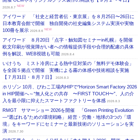
NEW
2026.8.7
アイワード 「社史と経営者伝・東京展」を８月25日〜26日に
日本教育会館で開催 独自開発の社史編集システム実演や実物
100冊を展示
NEW
2026.8.6
アイワード ８月20日「点字・触知図セミナーin札幌」を開催
欧文印刷が視覚障がい者への情報提供手段や合理的配慮の具体
例を解説、WEB視聴も可能
2026.8.4
いけうち ミスト冷房による熱中症対策の「無料デモ体験会」
を全国５拠点で開催 実機による霧の体感や技術相談を実施
【７月31日・８月７日】
2026.8.3
ホリゾン 10月、びわこ工場内HIPで“Horizon Smart Factory 2026
in HIP開催へ～“無人化との共存 〜FIRST TOUCH〜”、人の介
入を最小限に抑えたスマートファクトリーを体感
2026.8.3
RMGT サマーショー 2026を開催 「Green Printing Evolution
―“選ばれる”ための環境戦略」 経営・労働・地球の3つの「環
境」をキーワードにセミナーと最新技術のソリューションを実
演
2026.7.30