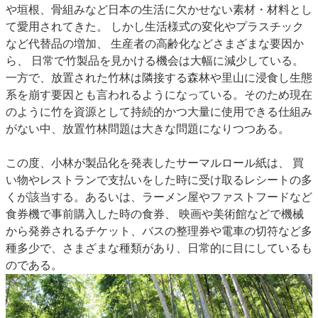
や垣根、骨組みなど日本の生活に欠かせない素材・材料とし
特集・デジタル印刷 アイデアで勝負！ ～多様なビジネス・多彩な商材～
て愛用されてきた。 しかし生活様式の変化やプラスチック
JAPAN PACK 2023 特集
中古印刷機・製本機特集
2022 検査・校正特集
など代替品の増加、 生産者の高齢化などさまざまな要因か
特集・デジタル印刷 ～ 新成長軌道を描く
ら、 日常で竹製品を見かける機会は大幅に減少している。
一方で、放置された竹林は隣接する森林や里山に浸食し生態
案内
系を崩す要因とも言われるようになっている。そのため現在
発刊案内
JFPI印刷用語集
印刷機材年鑑
のように竹を資源として持続的かつ大量に使用できる仕組み
がない中、放置竹林問題は大きな問題になりつつある。
運営
会社案内
購読・購入申し込み
サイトポリシー
この度、小林が製品化を発表したサーマルロール紙は、 買
お問い合わせ
い物やレストランで支払いをした時に受け取るレシートの多
くが該当する。あるいは、ラーメン屋やファストフードなど
食券機で事前購入した時の食券、 映画や美術館などで機械
から発券されるチケット、バスの整理券や電車の切符など多
種多少で、さまざまな種類があり、日常的に目にしているも
のである。