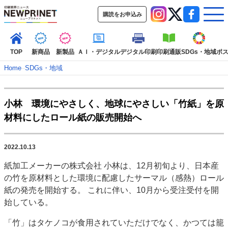
購読をお申込み
TOP
新商品
新製品
ＡＩ・デジタル
デジタル印刷
印刷通販
SDGs・地域
ポ
Home
–
SDGs・地域
インデックス
小林 環境にやさしく、地球にやさしい「竹紙」を原
TOP
新着記事
特集記事
動画コンテンツ
材料にしたロール紙の販売開始へ
インタビュー
コレクション
カテゴリー一覧
2022.10.13
新商品
新製品
ＡＩ・デジタル
デジタル印刷
印刷通販
紙加工メーカーの株式会社 小林は、12月初旬より、日本産
SDGs・地域
ポストプレス
ビジネス
イベント
信用情報
業界
の竹を原材料とした環境に配慮したサーマル（感熱）ロール
市場・統計
人事・移転・異動・訃報
紙の発売を開始する。 これに伴い、10月から受注受付を開
始している。
特集記事カテゴリー一覧
「竹」はタケノコが食用されていただけでなく、かつては籠
2022 見える化・MIS特集