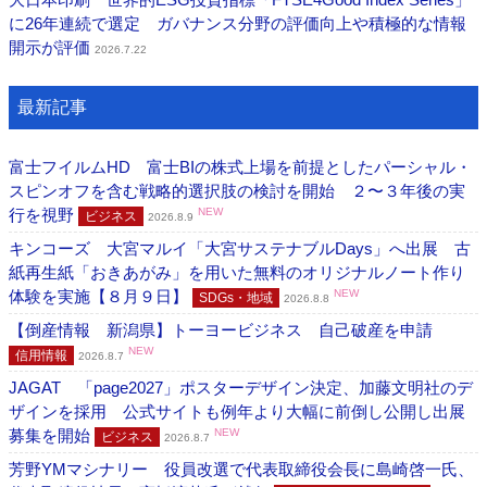
に26年連続で選定 ガバナンス分野の評価向上や積極的な情報
開示が評価
2026.7.22
最新記事
富士フイルムHD 富士BIの株式上場を前提としたパーシャル・
スピンオフを含む戦略的選択肢の検討を開始 ２〜３年後の実
行を視野
NEW
ビジネス
2026.8.9
キンコーズ 大宮マルイ「大宮サステナブルDays」へ出展 古
紙再生紙「おきあがみ」を用いた無料のオリジナルノート作り
体験を実施【８月９日】
NEW
SDGs・地域
2026.8.8
【倒産情報 新潟県】トーヨービジネス 自己破産を申請
NEW
信用情報
2026.8.7
JAGAT 「page2027」ポスターデザイン決定、加藤文明社のデ
ザインを採用 公式サイトも例年より大幅に前倒し公開し出展
募集を開始
NEW
ビジネス
2026.8.7
芳野YMマシナリー 役員改選で代表取締役会長に島崎啓一氏、