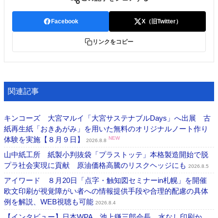
Facebook
X（旧Twitter）
リンクをコピー
関連記事
キンコーズ 大宮マルイ「大宮サステナブルDays」へ出展 古
紙再生紙「おきあがみ」を用いた無料のオリジナルノート作り
体験を実施【８月９日】
NEW
2026.8.8
山中紙工所 紙製小判抜袋「プラストッテ」本格製造開始で脱
プラ社会実現に貢献 原油価格高騰のリスクヘッジにも
2026.8.5
アイワード ８月20日「点字・触知図セミナーin札幌」を開催
欧文印刷が視覚障がい者への情報提供手段や合理的配慮の具体
例を解説、WEB視聴も可能
2026.8.4
【インタビュー】日本WPA 池上鎌三郎会長 水なし印刷か