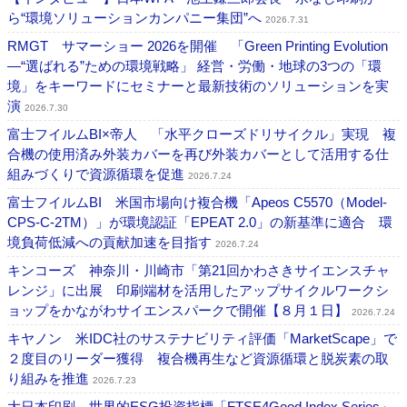
ら“環境ソリューションカンパニー集団”へ
2026.7.31
RMGT サマーショー 2026を開催 「Green Printing Evolution
―“選ばれる”ための環境戦略」 経営・労働・地球の3つの「環
境」をキーワードにセミナーと最新技術のソリューションを実
演
2026.7.30
富士フイルムBI×帝人 「水平クローズドリサイクル」実現 複
合機の使用済み外装カバーを再び外装カバーとして活用する仕
組みづくりで資源循環を促進
2026.7.24
富士フイルムBI 米国市場向け複合機「Apeos C5570（Model-
CPS-C-2TM）」が環境認証「EPEAT 2.0」の新基準に適合 環
境負荷低減への貢献加速を目指す
2026.7.24
キンコーズ 神奈川・川崎市「第21回かわさきサイエンスチャ
レンジ」に出展 印刷端材を活用したアップサイクルワークシ
ョップをかながわサイエンスパークで開催【８月１日】
2026.7.24
キヤノン 米IDC社のサステナビリティ評価「MarketScape」で
２度目のリーダー獲得 複合機再生など資源循環と脱炭素の取
り組みを推進
2026.7.23
大日本印刷 世界的ESG投資指標「FTSE4Good Index Series」