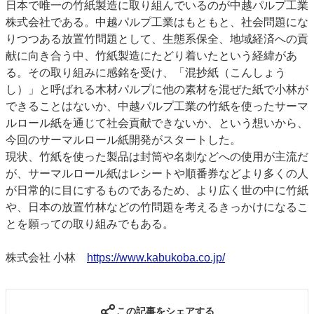
日本で唯一の竹紙製造に取り組んでいるのが中越パルプ工業
株式会社である。中越パルプ工業はもともと、社会問題にな
りつつある放置竹問題として、生態系保全、地域経済への貢
献に向き合う中、竹紙製造にたどり着いたという経緯があ
る。その取り組みに感銘を受け、「混抄紙（こんしょう
し）」と呼ばれる木材パルプに他の素材を混ぜた紙で小林が
できることはないか、中越パルプ工業の竹紙を使ったサーマ
ルロール紙を通じて社会貢献できないか、という想いから、
今回のサーマルロール紙開発がスタートした。
現状、竹紙を使った製品は封筒や名刺などへの使用が主流だ
が、サーマルロール紙はレシートや順番券などより多くの人
が日常的に目にするものであるため、より広く世の中に竹紙
や、日本の放置竹林などの竹問題を考えるきっかけになるこ
とを願っての取り組みでもある。
株式会社 小林
https://www.kabukoba.co.jp/
この記事をシェアする