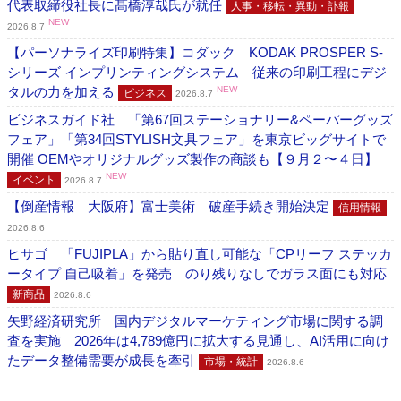
代表取締役社長に髙橋淳哉氏が就任
人事・移転・異動・訃報
NEW
2026.8.7
【パーソナライズ印刷特集】コダック KODAK PROSPER S-
シリーズ インプリンティングシステム 従来の印刷工程にデジ
タルの力を加える
NEW
ビジネス
2026.8.7
ビジネスガイド社 「第67回ステーショナリー&ペーパーグッズ
フェア」「第34回STYLISH文具フェア」を東京ビッグサイトで
開催 OEMやオリジナルグッズ製作の商談も【９月２〜４日】
NEW
イベント
2026.8.7
【倒産情報 大阪府】富士美術 破産手続き開始決定
信用情報
2026.8.6
ヒサゴ 「FUJIPLA」から貼り直し可能な「CPリーフ ステッカ
ータイプ 自己吸着」を発売 のり残りなしでガラス面にも対応
新商品
2026.8.6
矢野経済研究所 国内デジタルマーケティング市場に関する調
査を実施 2026年は4,789億円に拡大する見通し、AI活用に向け
たデータ整備需要が成長を牽引
市場・統計
2026.8.6