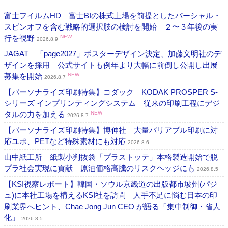
富士フイルムHD 富士BIの株式上場を前提としたパーシャル・
スピンオフを含む戦略的選択肢の検討を開始 ２〜３年後の実
行を視野
NEW
2026.8.9
JAGAT 「page2027」ポスターデザイン決定、加藤文明社のデ
ザインを採用 公式サイトも例年より大幅に前倒し公開し出展
募集を開始
NEW
2026.8.7
【パーソナライズ印刷特集】コダック KODAK PROSPER S-
シリーズ インプリンティングシステム 従来の印刷工程にデジ
タルの力を加える
NEW
2026.8.7
【パーソナライズ印刷特集】博伸社 大量バリアブル印刷に対
応ユポ、PETなど特殊素材にも対応
2026.8.6
山中紙工所 紙製小判抜袋「プラストッテ」本格製造開始で脱
プラ社会実現に貢献 原油価格高騰のリスクヘッジにも
2026.8.5
【KSI視察レポート】韓国・ソウル京畿道の出版都市坡州(パジ
ュ)に本社工場を構えるKSI社を訪問 人手不足に悩む日本の印
刷業界へヒント、Chae Jong Jun CEO が語る「集中制御・省人
化」
2026.8.5