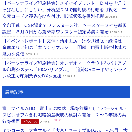
【パーソナライズ印刷特集】メイセイプリント ＤＭを「送り
っぱなし」にしない。分析型ＤＭで開封後の行動を可視化 二
次元コードと宛先をひも付け、閲覧状況を個別把握
2026.8.5
全印工連 CSR認定でワンスター３社、ツースター２社を新規
認定 ８月３日から第55期ワンスター認定募集を開始
2026.8.4
【イベントレポート】文伸・清水工房・けやき出版・緑陽社
多摩エリア初の「本づくりマルシェ」開催 自費出版や地域の
魅力を発信
2026.8.4
【パーソナライズ印刷特集】オンデオマ クラウド型バリアブ
ル印刷システム「PICバリアブル」 追跡QRコードやオンライ
ン校正で印刷業界のDXを支援
2026.8.4
最新記事
富士フイルムHD 富士BIの株式上場を前提としたパーシャル・
スピンオフを含む戦略的選択肢の検討を開始 ２〜３年後の実
行を視野
NEW
ビジネス
2026.8.9
キンコーズ 大宮マルイ「大宮サステナブルDays」へ出展 古