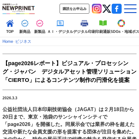
購読をお申込み
TOP
新商品
新製品
ＡＩ・デジタル
デジタル印刷
印刷通販
SDGs・地域
ポ
Home
–
ビジネス
インデックス
【page2026レポート】ビジュアル・プロセッシン
TOP
新着記事
特集記事
動画コンテンツ
グ・ジャパン デジタルアセット管理ソリューション
インタビュー
コレクション
「CIERTO」によるコンテンツ制作の円滑化を提案
カテゴリー一覧
新商品
新製品
ＡＩ・デジタル
デジタル印刷
印刷通販
2026.3.3
SDGs・地域
ポストプレス
ビジネス
イベント
信用情報
業界
公益社団法人日本印刷技術協会（JAGAT）は２月18日から
市場・統計
人事・移転・異動・訃報
20日まで、東京・池袋のサンシャインシティで
「page2026」を開催した。同展示会では業界の枠を超えた
特集記事カテゴリー一覧
交流や新たな会員支援の形を提案する団体が注目を集めた。
特集・デジタル印刷 アイデアで勝負！ ～多様なビジネス・多彩な商材～