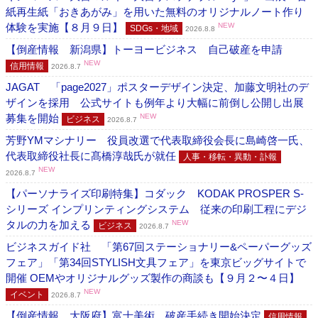
紙再生紙「おきあがみ」を用いた無料のオリジナルノート作り
体験を実施【８月９日】
NEW
SDGs・地域
2026.8.8
【倒産情報 新潟県】トーヨービジネス 自己破産を申請
NEW
信用情報
2026.8.7
JAGAT 「page2027」ポスターデザイン決定、加藤文明社のデ
ザインを採用 公式サイトも例年より大幅に前倒し公開し出展
募集を開始
NEW
ビジネス
2026.8.7
芳野YMマシナリー 役員改選で代表取締役会長に島崎啓一氏、
代表取締役社長に髙橋淳哉氏が就任
人事・移転・異動・訃報
NEW
2026.8.7
【パーソナライズ印刷特集】コダック KODAK PROSPER S-
シリーズ インプリンティングシステム 従来の印刷工程にデジ
タルの力を加える
NEW
ビジネス
2026.8.7
ビジネスガイド社 「第67回ステーショナリー&ペーパーグッズ
フェア」「第34回STYLISH文具フェア」を東京ビッグサイトで
開催 OEMやオリジナルグッズ製作の商談も【９月２〜４日】
NEW
イベント
2026.8.7
【倒産情報 大阪府】富士美術 破産手続き開始決定
信用情報