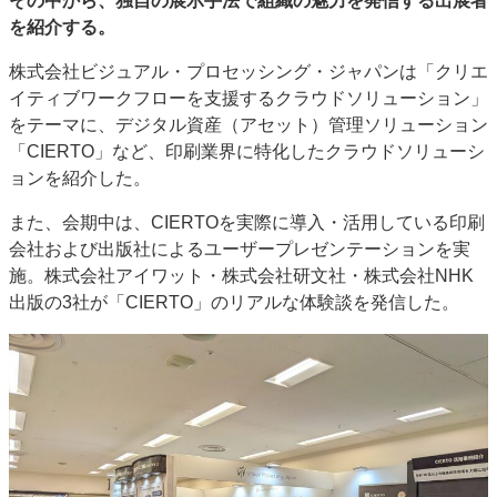
その中から、独自の展示手法で組織の魅力を発信する出展者
JAPAN PACK 2023 特集
中古印刷機・製本機特集
を紹介する。
2022 見える化・MIS特集
2022 検査・校正特集
株式会社ビジュアル・プロセッシング・ジャパンは「クリエ
特集・デジタル印刷 ～ 新成長軌道を描く
イティブワークフローを支援するクラウドソリューション」
をテーマに、デジタル資産（アセット）管理ソリューション
案内
「CIERTO」など、印刷業界に特化したクラウドソリューシ
発刊案内
JFPI印刷用語集
印刷機材年鑑
ョンを紹介した。
運営
また、会期中は、CIERTOを実際に導入・活用している印刷
会社案内
購読・購入申し込み
サイトポリシー
会社および出版社によるユーザープレゼンテーションを実
お問い合わせ
施。株式会社アイワット・株式会社研文社・株式会社NHK
出版の3社が「CIERTO」のリアルな体験談を発信した。