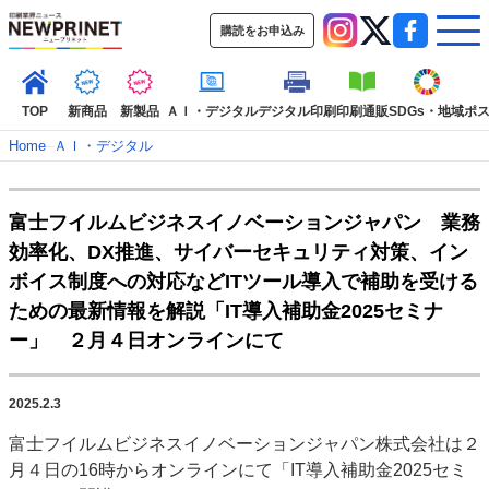
購読をお申込み
TOP
新商品
新製品
ＡＩ・デジタル
デジタル印刷
印刷通販
SDGs・地域
ポ
Home
–
ＡＩ・デジタル
インデックス
富士フイルムビジネスイノベーションジャパン 業務
TOP
新着記事
特集記事
動画コンテンツ
効率化、DX推進、サイバーセキュリティ対策、イン
インタビュー
コレクション
ボイス制度への対応などITツール導入で補助を受ける
カテゴリー一覧
ための最新情報を解説「IT導入補助金2025セミナ
ー」 ２月４日オンラインにて
新商品
新製品
ＡＩ・デジタル
デジタル印刷
印刷通販
SDGs・地域
ポストプレス
ビジネス
イベント
信用情報
業界
市場・統計
人事・移転・異動・訃報
2025.2.3
富士フイルムビジネスイノベーションジャパン株式会社は２
特集記事カテゴリー一覧
月４日の16時からオンラインにて「IT導入補助金2025セミ
2022 見える化・MIS特集