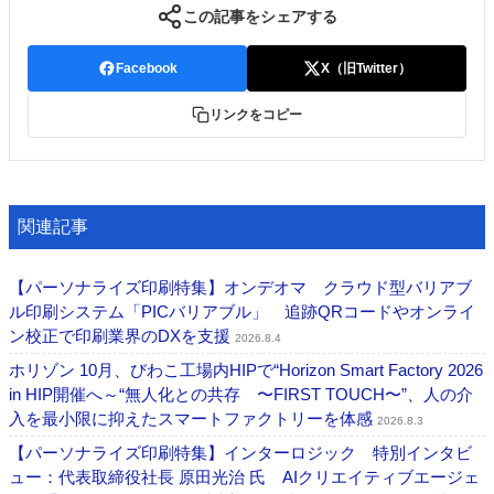
この記事をシェアする
Facebook
X（旧Twitter）
リンクをコピー
関連記事
【パーソナライズ印刷特集】オンデオマ クラウド型バリアブ
ル印刷システム「PICバリアブル」 追跡QRコードやオンライ
ン校正で印刷業界のDXを支援
2026.8.4
ホリゾン 10月、びわこ工場内HIPで“Horizon Smart Factory 2026
in HIP開催へ～“無人化との共存 〜FIRST TOUCH〜”、人の介
入を最小限に抑えたスマートファクトリーを体感
2026.8.3
【パーソナライズ印刷特集】インターロジック 特別インタビ
ュー：代表取締役社長 原田光治 氏 AIクリエイティブエージェ