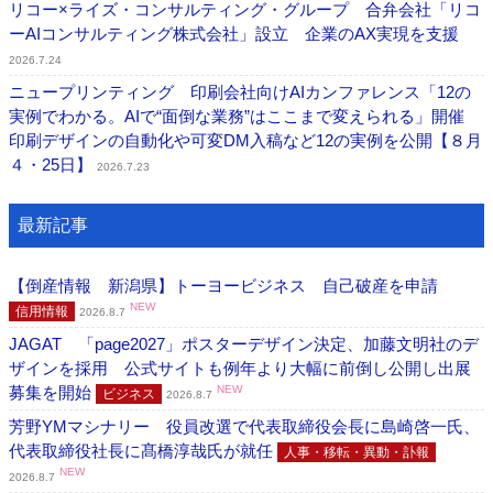
リコー×ライズ・コンサルティング・グループ 合弁会社「リコ
ーAIコンサルティング株式会社」設立 企業のAX実現を支援
2026.7.24
ニュープリンティング 印刷会社向けAIカンファレンス「12の
実例でわかる。AIで“面倒な業務”はここまで変えられる」開催
印刷デザインの自動化や可変DM入稿など12の実例を公開【８月
４・25日】
2026.7.23
最新記事
【倒産情報 新潟県】トーヨービジネス 自己破産を申請
NEW
信用情報
2026.8.7
JAGAT 「page2027」ポスターデザイン決定、加藤文明社のデ
ザインを採用 公式サイトも例年より大幅に前倒し公開し出展
募集を開始
NEW
ビジネス
2026.8.7
芳野YMマシナリー 役員改選で代表取締役会長に島崎啓一氏、
代表取締役社長に髙橋淳哉氏が就任
人事・移転・異動・訃報
NEW
2026.8.7