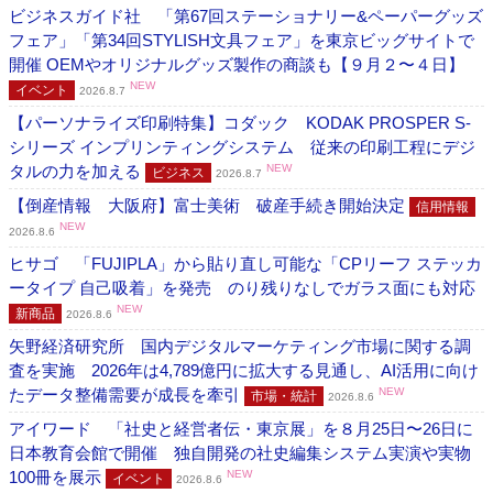
ビジネスガイド社 「第67回ステーショナリー&ペーパーグッズ
フェア」「第34回STYLISH文具フェア」を東京ビッグサイトで
開催 OEMやオリジナルグッズ製作の商談も【９月２〜４日】
NEW
イベント
2026.8.7
【パーソナライズ印刷特集】コダック KODAK PROSPER S-
シリーズ インプリンティングシステム 従来の印刷工程にデジ
タルの力を加える
NEW
ビジネス
2026.8.7
【倒産情報 大阪府】富士美術 破産手続き開始決定
信用情報
NEW
2026.8.6
ヒサゴ 「FUJIPLA」から貼り直し可能な「CPリーフ ステッカ
ータイプ 自己吸着」を発売 のり残りなしでガラス面にも対応
NEW
新商品
2026.8.6
矢野経済研究所 国内デジタルマーケティング市場に関する調
査を実施 2026年は4,789億円に拡大する見通し、AI活用に向け
たデータ整備需要が成長を牽引
NEW
市場・統計
2026.8.6
アイワード 「社史と経営者伝・東京展」を８月25日〜26日に
日本教育会館で開催 独自開発の社史編集システム実演や実物
100冊を展示
NEW
イベント
2026.8.6