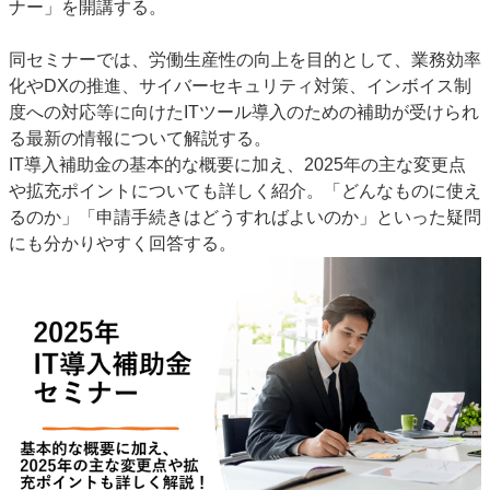
ナー」を開講する。
特集・デジタル印刷 アイデアで勝負！ ～多様なビジネス・多彩な商材～
JAPAN PACK 2023 特集
中古印刷機・製本機特集
2022 検査・校正特集
同セミナーでは、労働生産性の向上を目的として、業務効率
化やDXの推進、サイバーセキュリティ対策、インボイス制
特集・デジタル印刷 ～ 新成長軌道を描く
度への対応等に向けたITツール導入のための補助が受けられ
案内
る最新の情報について解説する。
IT導入補助金の基本的な概要に加え、2025年の主な変更点
発刊案内
JFPI印刷用語集
印刷機材年鑑
や拡充ポイントについても詳しく紹介。「どんなものに使え
運営
るのか」「申請手続きはどうすればよいのか」といった疑問
会社案内
購読・購入申し込み
サイトポリシー
にも分かりやすく回答する。
お問い合わせ