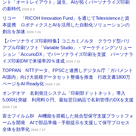
ント「オートレイアウト」誕生、AIが拓くパーソナライズ印刷
の新時代
2026.8.3
リコー 「RICOH Innovation Fund」を通じてTelexistenceと資
本提携 ロボティクスとAIを活用した自動化ソリューションの
創出を加速
2026.7.31
【パーソナライズ印刷特集】コニカミノルタ クラウド型バリ
アブル印刷ソフト「Variable Studio」・マーケティングソリュー
ション「AccurioDX」でパーソナライズ印刷を支援 パーソナラ
イズ印刷DMで来場率20％達成
2026.7.31
TOPPAN NTTデータ、FPSCと連携しデジタル庁「ガバメント
AI源内」向け大規模データセット整備を推進 行政文書1800万
ページをAI-Ready化
2026.7.29
オンデオマ 名刺発注システム「印刷部ドットネット」導入
5,000社突破 利用料０円、最短翌日納品で名刺管理のDXを支援
2026.7.28
富士フイルムBI AI機能を搭載した統合型保守支援プラットフォ
ームを開発 AIで部品準備・手順提示を支援して保守プロセス
全体を効率化
2026.7.27