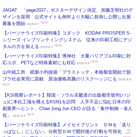
JAGAT 「page2027」ポスターデザイン決定、加藤文明社のデ
ザインを採用 公式サイトも例年より大幅に前倒し公開し出展
募集を開始
NEW
2026.8.7
【パーソナライズ印刷特集】コダック KODAK PROSPER S-
シリーズ インプリンティングシステム 従来の印刷工程にデジ
タルの力を加える
NEW
2026.8.7
【パーソナライズ印刷特集】博伸社 大量バリアブル印刷に対
応ユポ、PETなど特殊素材にも対応
NEW
2026.8.6
山中紙工所 紙製小判抜袋「プラストッテ」本格製造開始で脱
プラ社会実現に貢献 原油価格高騰のリスクヘッジにも
2026.8.5
NEW
【KSI視察レポート】韓国・ソウル京畿道の出版都市坡州(パジ
ュ)に本社工場を構えるKSI社を訪問 人手不足に悩む日本の印
刷業界へヒント、Chae Jong Jun CEO が語る「集中制御・省人
化」
NEW
2026.8.5
【パーソナライズ印刷特集】メイセイプリント ＤＭを「送り
っぱなし」にしない。分析型ＤＭで開封後の行動を可視化 二