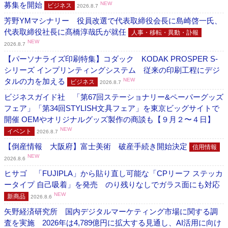
募集を開始
NEW
ビジネス
2026.8.7
芳野YMマシナリー 役員改選で代表取締役会長に島崎啓一氏、
代表取締役社長に髙橋淳哉氏が就任
人事・移転・異動・訃報
NEW
2026.8.7
【パーソナライズ印刷特集】コダック KODAK PROSPER S-
シリーズ インプリンティングシステム 従来の印刷工程にデジ
タルの力を加える
NEW
ビジネス
2026.8.7
ビジネスガイド社 「第67回ステーショナリー&ペーパーグッズ
フェア」「第34回STYLISH文具フェア」を東京ビッグサイトで
開催 OEMやオリジナルグッズ製作の商談も【９月２〜４日】
NEW
イベント
2026.8.7
【倒産情報 大阪府】富士美術 破産手続き開始決定
信用情報
NEW
2026.8.6
ヒサゴ 「FUJIPLA」から貼り直し可能な「CPリーフ ステッカ
ータイプ 自己吸着」を発売 のり残りなしでガラス面にも対応
NEW
新商品
2026.8.6
矢野経済研究所 国内デジタルマーケティング市場に関する調
査を実施 2026年は4,789億円に拡大する見通し、AI活用に向け