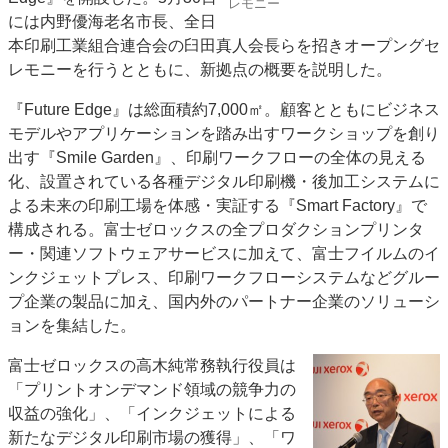
レモニー
には内野優海老名市長、全日
特集・デジタル印刷 アイデアで勝負！ ～多様なビジネス・多彩な商材～
本印刷工業組合連合会の臼田真人会長らを招きオープングセ
JAPAN PACK 2023 特集
中古印刷機・製本機特集
2022 検査・校正特集
レモニーを行うとともに、新拠点の概要を説明した。
特集・デジタル印刷 ～ 新成長軌道を描く
『Future Edge』は総面積約7,000㎡。顧客とともにビジネス
案内
モデルやアプリケーションを踏み出すワークショップを創り
発刊案内
JFPI印刷用語集
印刷機材年鑑
出す『Smile Garden』、印刷ワークフローの全体の見える
化、設置されている各種デジタル印刷機・後加工システムに
運営
よる未来の印刷工場を体感・実証する『Smart Factory』で
会社案内
購読・購入申し込み
サイトポリシー
構成される。富士ゼロックスの全プロダクションプリンタ
お問い合わせ
ー・関連ソフトウェアサービスに加えて、富士フイルムのイ
ンクジェットプレス、印刷ワークフローシステムなどグルー
プ企業の製品に加え、国内外のパートナー企業のソリューシ
ョンを集結した。
富士ゼロックスの高木純常務執行役員は
「プリントオンデマンド領域の競争力の
収益の強化」、「インクジェットによる
新たなデジタル印刷市場の獲得」、「ワ