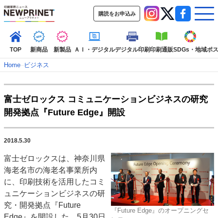
購読をお申込み
TOP
新商品
新製品
ＡＩ・デジタル
デジタル印刷
印刷通販
SDGs・地域
ポ
Home
–
ビジネス
インデックス
富士ゼロックス コミュニケーションビジネスの研究
TOP
新着記事
特集記事
動画コンテンツ
開発拠点『Future Edge』開設
インタビュー
コレクション
カテゴリー一覧
2018.5.30
新商品
新製品
ＡＩ・デジタル
デジタル印刷
印刷通販
富士ゼロックスは、神奈川県
SDGs・地域
ポストプレス
ビジネス
イベント
信用情報
業界
海老名市の海老名事業所内
市場・統計
人事・移転・異動・訃報
に、印刷技術を活用したコミ
ュニケーションビジネスの研
特集記事カテゴリー一覧
究・開発拠点『Future
『Future Edge』のオープニングセ
2022 見える化・MIS特集
Edge』を開設した。5月30日