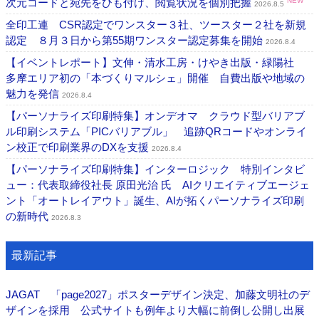
次元コードと宛先をひも付け、閲覧状況を個別把握
NEW
2026.8.5
全印工連 CSR認定でワンスター３社、ツースター２社を新規
認定 ８月３日から第55期ワンスター認定募集を開始
2026.8.4
【イベントレポート】文伸・清水工房・けやき出版・緑陽社
多摩エリア初の「本づくりマルシェ」開催 自費出版や地域の
魅力を発信
2026.8.4
【パーソナライズ印刷特集】オンデオマ クラウド型バリアブ
ル印刷システム「PICバリアブル」 追跡QRコードやオンライ
ン校正で印刷業界のDXを支援
2026.8.4
【パーソナライズ印刷特集】インターロジック 特別インタビ
ュー：代表取締役社長 原田光治 氏 AIクリエイティブエージェ
ント「オートレイアウト」誕生、AIが拓くパーソナライズ印刷
の新時代
2026.8.3
最新記事
JAGAT 「page2027」ポスターデザイン決定、加藤文明社のデ
ザインを採用 公式サイトも例年より大幅に前倒し公開し出展