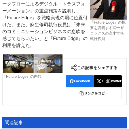
ークフローによるデジタル・トラスフォ
ーメーション」の重点施策を説明し、
『Future Edge』を戦略実現の場に位置付
『Future Edge』の概
けた。また、麻生修司執行役員は「未来
要を説明する富士ゼ
のコミュニケーションビジネスの息吹を
ロックスの高木常務
感じてもらいたい」と『Future Edge』の
執行役員
利用を訴えた。
この記事をシェアする
『Future Edge』の内観
Facebook
X（旧Twitter）
リンクをコピー
関連記事