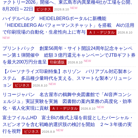
ァクトリー2026」開催へ、東広島市内異業種4社が工場を公開、
8月20日～22日
NEW
ビジネス
2026.8.10
ハイデルベルグ HEIDELBERGポータルに新機能
「HEIDELBERG AIパフォーマンスチャット」を搭載 AIの活用
で印刷現場の自動化・生産性向上に寄与
ＡＩ・デジタル
2026.8.10
NEW
プリントパック 創業56周年・サイト開設24周年記念キャンペ
ーン第１弾開催中 総額３億円還元キャンペーンでJTBギフト券
を最大200万円分進呈
NEW
印刷通販
2026.8.10
【パーソナライズ印刷特集】ホリゾン バリアブル対応製本シ
ステム 多品種少量時代を支える、スマートな製本ソリューシ
ョン
NEW
ビジネス
2026.8.10
リコージャパン 名古屋市の鶴舞中央図書館で「AI音声コンシ
ェルジュ」実証実験を実施 図書館の案内業務の高度化・効率
化・省人化実現に貢献
NEW
ＡＩ・デジタル
2026.8.10
富士フイルムHD 富士BIの株式上場を前提としたパーシャル・
スピンオフを含む戦略的選択肢の検討を開始 ２〜３年後の実
行を視野
NEW
ビジネス
2026.8.9