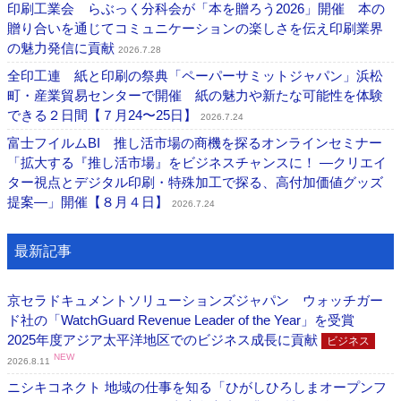
印刷工業会 らぶっく分科会が「本を贈ろう2026」開催 本の
贈り合いを通じてコミュニケーションの楽しさを伝え印刷業界
の魅力発信に貢献
2026.7.28
全印工連 紙と印刷の祭典「ペーパーサミットジャパン」浜松
町・産業貿易センターで開催 紙の魅力や新たな可能性を体験
できる２日間【７月24〜25日】
2026.7.24
富士フイルムBI 推し活市場の商機を探るオンラインセミナー
「拡大する『推し活市場』をビジネスチャンスに！ ―クリエイ
ター視点とデジタル印刷・特殊加工で探る、高付加価値グッズ
提案―」開催【８月４日】
2026.7.24
最新記事
京セラドキュメントソリューションズジャパン ウォッチガー
ド社の「WatchGuard Revenue Leader of the Year」を受賞
2025年度アジア太平洋地区でのビジネス成長に貢献
ビジネス
NEW
2026.8.11
ニシキコネクト 地域の仕事を知る「ひがしひろしまオープンフ