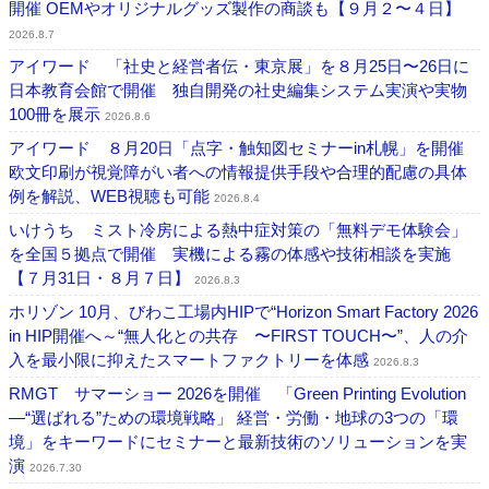
開催 OEMやオリジナルグッズ製作の商談も【９月２〜４日】
2026.8.7
アイワード 「社史と経営者伝・東京展」を８月25日〜26日に
日本教育会館で開催 独自開発の社史編集システム実演や実物
100冊を展示
2026.8.6
アイワード ８月20日「点字・触知図セミナーin札幌」を開催
欧文印刷が視覚障がい者への情報提供手段や合理的配慮の具体
例を解説、WEB視聴も可能
2026.8.4
いけうち ミスト冷房による熱中症対策の「無料デモ体験会」
を全国５拠点で開催 実機による霧の体感や技術相談を実施
【７月31日・８月７日】
2026.8.3
ホリゾン 10月、びわこ工場内HIPで“Horizon Smart Factory 2026
in HIP開催へ～“無人化との共存 〜FIRST TOUCH〜”、人の介
入を最小限に抑えたスマートファクトリーを体感
2026.8.3
RMGT サマーショー 2026を開催 「Green Printing Evolution
―“選ばれる”ための環境戦略」 経営・労働・地球の3つの「環
境」をキーワードにセミナーと最新技術のソリューションを実
演
2026.7.30