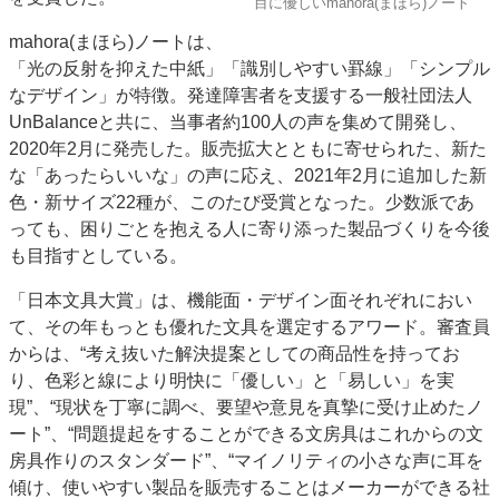
目に優しいmahora(まほら)ノート
特集・デジタル印刷 アイデアで勝負！ ～多様なビジネス・多彩な商材～
mahora(まほら)ノートは、
JAPAN PACK 2023 特集
中古印刷機・製本機特集
2022 検査・校正特集
「光の反射を抑えた中紙」「識別しやすい罫線」「シンプル
特集・デジタル印刷 ～ 新成長軌道を描く
なデザイン」が特徴。発達障害者を支援する一般社団法人
UnBalanceと共に、当事者約100人の声を集めて開発し、
案内
2020年2月に発売した。販売拡大とともに寄せられた、新た
発刊案内
JFPI印刷用語集
印刷機材年鑑
な「あったらいいな」の声に応え、2021年2月に追加した新
色・新サイズ22種が、このたび受賞となった。少数派であ
運営
っても、困りごとを抱える人に寄り添った製品づくりを今後
会社案内
購読・購入申し込み
サイトポリシー
も目指すとしている。
お問い合わせ
「日本文具大賞」は、機能面・デザイン面それぞれにおい
て、その年もっとも優れた文具を選定するアワード。審査員
からは、“考え抜いた解決提案としての商品性を持ってお
り、色彩と線により明快に「優しい」と「易しい」を実
現”、“現状を丁寧に調べ、要望や意見を真摯に受け止めたノ
ート”、“問題提起をすることができる文房具はこれからの文
房具作りのスタンダード”、“マイノリティの小さな声に耳を
傾け、使いやすい製品を販売することはメーカーができる社