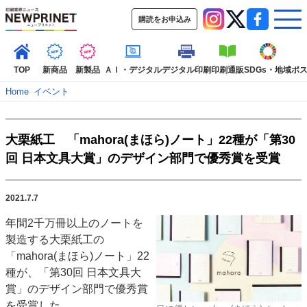
購読をお申込み
TOP
新商品
新製品
ＡＩ・デジタル
デジタル印刷
印刷通販
SDGs・地域
ポ
Home
–
イベント
インデックス
大栗紙工 「mahora(まほら)ノート」22種が「第30
TOP
新着記事
特集記事
動画コンテンツ
回 日本文具大賞」のデザイン部門で優秀賞を受賞
インタビュー
コレクション
カテゴリー一覧
2021.7.7
新商品
新製品
ＡＩ・デジタル
デジタル印刷
印刷通販
年間2千万冊以上のノートを
SDGs・地域
ポストプレス
ビジネス
イベント
信用情報
業界
製造する大栗紙工の
市場・統計
人事・移転・異動・訃報
「mahora(まほら)ノート」22
種が、「第30回 日本文具大
特集記事カテゴリー一覧
賞」のデザイン部門で優秀賞
2022 見える化・MIS特集
を受賞した。