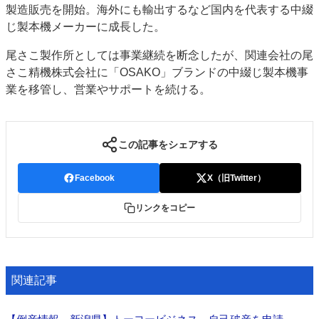
製造販売を開始。海外にも輸出するなど国内を代表する中綴
特集・デジタル印刷 アイデアで勝負！ ～多様なビジネス・多彩な商材～
じ製本機メーカーに成長した。
JAPAN PACK 2023 特集
中古印刷機・製本機特集
2022 検査・校正特集
尾さこ製作所としては事業継続を断念したが、関連会社の尾
特集・デジタル印刷 ～ 新成長軌道を描く
さこ精機株式会社に「OSAKO」ブランドの中綴じ製本機事
案内
業を移管し、営業やサポートを続ける。
発刊案内
JFPI印刷用語集
印刷機材年鑑
運営
この記事をシェアする
会社案内
購読・購入申し込み
サイトポリシー
お問い合わせ
Facebook
X（旧Twitter）
リンクをコピー
関連記事