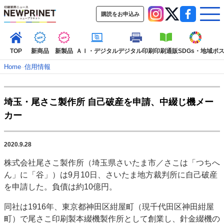
購読をお申込み
TOP
新商品
新製品
ＡＩ・デジタル
デジタル印刷
印刷通販
SDGs・地域
ポ
Home
–
信用情報
インデックス
埼玉・尾さこ製作所 自己破産を申請、中綴じ機メー
TOP
新着記事
特集記事
動画コンテンツ
カー
インタビュー
コレクション
カテゴリー一覧
2020.9.28
新商品
新製品
ＡＩ・デジタル
デジタル印刷
印刷通販
株式会社尾さこ製作所（埼玉県さいたま市／さこは「つちへ
SDGs・地域
ポストプレス
ビジネス
イベント
信用情報
業界
ん」に「谷」）は9月10日、さいたま地方裁判所に自己破産
市場・統計
人事・移転・異動・訃報
を申請した。負債は約10億円。
特集記事カテゴリー一覧
同社は1916年、東京都神田区紺屋町（現千代田区神田紺屋
町）で尾さこ印刷製本綴機製作所として創業し、針金綴機の
2022 見える化・MIS特集