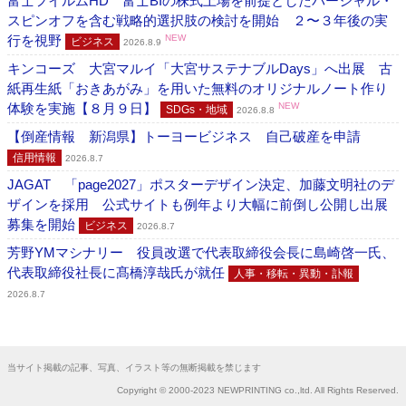
富士フイルムHD 富士BIの株式上場を前提としたパーシャル・
スピンオフを含む戦略的選択肢の検討を開始 ２〜３年後の実
行を視野
NEW
ビジネス
2026.8.9
キンコーズ 大宮マルイ「大宮サステナブルDays」へ出展 古
紙再生紙「おきあがみ」を用いた無料のオリジナルノート作り
体験を実施【８月９日】
NEW
SDGs・地域
2026.8.8
【倒産情報 新潟県】トーヨービジネス 自己破産を申請
信用情報
2026.8.7
JAGAT 「page2027」ポスターデザイン決定、加藤文明社のデ
ザインを採用 公式サイトも例年より大幅に前倒し公開し出展
募集を開始
ビジネス
2026.8.7
芳野YMマシナリー 役員改選で代表取締役会長に島崎啓一氏、
代表取締役社長に髙橋淳哉氏が就任
人事・移転・異動・訃報
2026.8.7
当サイト掲載の記事、写真、イラスト等の無断掲載を禁じます
Copyright © 2000-2023 NEWPRINTING co.,ltd. All Rights Reserved.