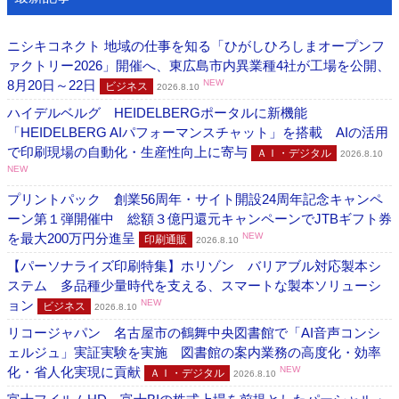
ニシキコネクト 地域の仕事を知る「ひがしひろしまオープンフ
ァクトリー2026」開催へ、東広島市内異業種4社が工場を公開、
8月20日～22日
NEW
ビジネス
2026.8.10
ハイデルベルグ HEIDELBERGポータルに新機能
「HEIDELBERG AIパフォーマンスチャット」を搭載 AIの活用
で印刷現場の自動化・生産性向上に寄与
ＡＩ・デジタル
2026.8.10
NEW
プリントパック 創業56周年・サイト開設24周年記念キャンペ
ーン第１弾開催中 総額３億円還元キャンペーンでJTBギフト券
を最大200万円分進呈
NEW
印刷通販
2026.8.10
【パーソナライズ印刷特集】ホリゾン バリアブル対応製本シ
ステム 多品種少量時代を支える、スマートな製本ソリューシ
ョン
NEW
ビジネス
2026.8.10
リコージャパン 名古屋市の鶴舞中央図書館で「AI音声コンシ
ェルジュ」実証実験を実施 図書館の案内業務の高度化・効率
化・省人化実現に貢献
NEW
ＡＩ・デジタル
2026.8.10