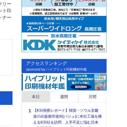
クリー
ント印
トナー
アクセスランキング
sponcerd by ハイブリッド印刷機材年鑑
本日
週間
月間
【KSI視察レポート】韓国・ソウル京畿
日印
道の出版都市坡州(パジュ)に本社工場を構
た個
えるKSI社を訪問 人手不足に悩む日本
彰」