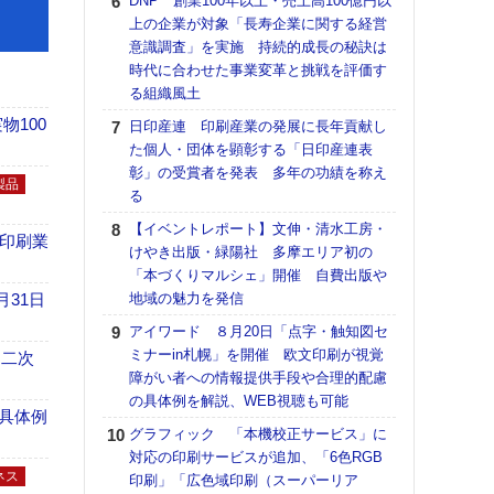
DNP 創業100年以上・売上高100億円以
【ペ
上の企業が対象「長寿企業に関する経営
ト】
意識調査」を実施 持続的成長の秘訣は
アで
時代に合わせた事業変革と挑戦を評価す
ラク
る組織風土
戦略
100
日印産連 印刷産業の発展に長年貢献し
最適
た個人・団体を顕彰する「日印産連表
の課
彰」の受賞者を発表 多年の功績を称え
金融
製品
る
ルホ
【イベントレポート】文伸・清水工房・
【イ
の印刷業
けやき出版・緑陽社 多摩エリア初の
会長
「本づくりマルシェ」開催 自費出版や
ンカ
月31日
地域の魅力を発信
ジャ
アイワード ８月20日「点字・触知図セ
会立
ミナーin札幌」を開催 欧文印刷が視覚
支援
 二次
障がい者への情報提供手段や合理的配慮
まで
の具体例を解説、WEB視聴も可能
全印
具体例
グラフィック 「本機校正サービス」に
設置
対応の印刷サービスが追加、「6色RGB
集
ネス
印刷」「広色域印刷（スーパーリア