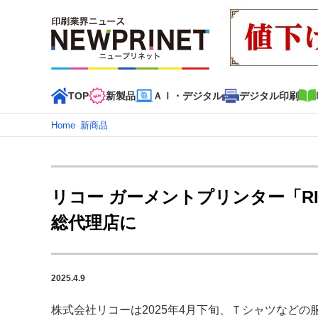
TOP
新製品
ＡＩ・デジタル
デジタル印刷
Home
–
新商品
インデックス
TOP
新着記事
特集記事
動画コンテンツ
リコー ガーメントプリンター「RIC
カテゴリー一覧
総代理店に
新商品
新製品
ＡＩ・デジタル
デジタル印刷
印刷
特集記事カテゴリー一覧
2025.4.9
特集・デジタル印刷 アイデアで勝負！ ～多様なビジネス
特集・デジタル印刷 ～ 新成長軌道を描く
株式会社リコーは2025年4月下旬、Ｔシャツなど