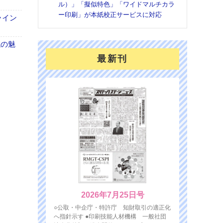
ル）」「擬似特色」「ワイドマルチカラ
ー印刷」が本紙校正サービスに対応
ライン
域の魅
最新刊
2026年7月25日号
○公取・中企庁・特許庁 知財取引の適正化
へ指針示す ●印刷技能人材機構 一般社団