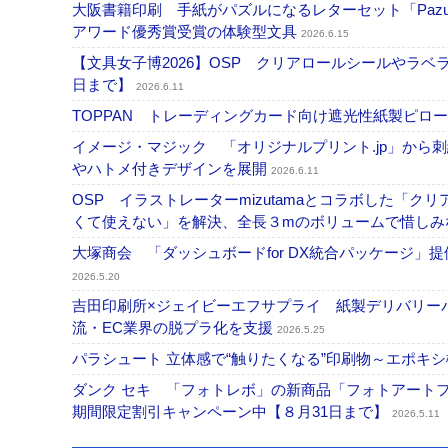
大阪書籍印刷 手紙がパズルになるレターセット「Pazu
アワード優秀賞受賞の体験型文具
2026.6.15
【文具女子博2026】OSP クリアロールシールやラベ
日まで】
2026.6.11
TOPPAN トレーディングカード向け遮光性紙製ピ
イメージ・マジック 「オリジナルプリント.jp」から刺
やハトメ付きデザインを展開
2026.6.11
OSP イラストレーターmizutamaとコラボした「
くて使えない」を解決、全長３mのボリュームで惜し
大塚商会 「ダッシュボードfor DX統合パッケージ
2026.5.20
吉田印刷所×ジェイビーエフサプライ 紙製デリバリー
流・EC業界の脱プラ化を支援
2026.5.25
パラシュート ⽴体感で“触りたくなる”印刷物～エポキ
ダンク セキ 「フォトレボ」の新商品「フォトアート
期間限定割引キャンペーン中【８月31日まで】
2026.5.11