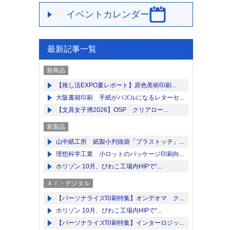
イベントカレンダー
最新記事一覧
新商品
【推し活EXPO夏レポート】原色美術印刷...
大阪書籍印刷 手紙がパズルになるレターセ...
【文具女子博2026】OSP クリアロー...
新製品
山中紙工所 紙製小判抜袋「プラストッテ」...
理想科学工業 小ロットのパッケージ印刷向...
ホリゾン 10月、びわこ工場内HIPで“...
ＡＩ・デジタル
【パーソナライズ印刷特集】オンデオマ ク...
ホリゾン 10月、びわこ工場内HIPで“...
【パーソナライズ印刷特集】インターロジッ...