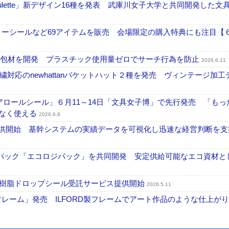
lette」新デザイン16種を発表 武庫川女子大学と共同開発した文
ラーシールなど69アイテムを販売 会場限定の購入特典にも注目【６
ロー包材を開発 プラスチック使用量ゼロでサーチ行為を防止
2026.6.11
繍対応のnewhattanバケットハット２種を発売 ヴィンテージ加工
クリアロールシール」６月11～14日「文具女子博」で先行発売 「もっ
みなく使える
2026.6.8
」提供開始 基幹システムの実績データを可視化し迅速な経営判断を支
パック「エコロジパック」を共同開発 安定供給可能なエコ資材と
シ樹脂ドロップシール受託サービス提供開始
2026.5.11
フレーム」発売 ILFORD製フレームでアート作品のような仕上