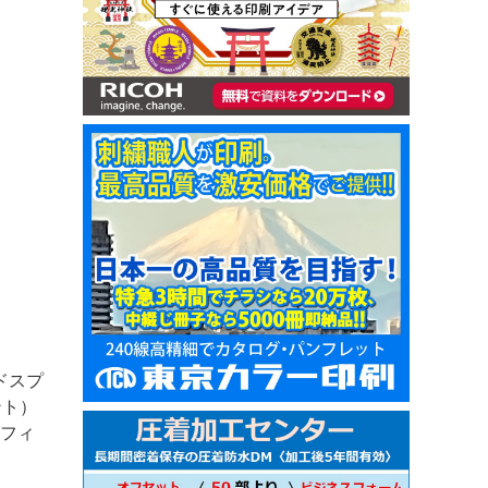
ドスプ
ント）
 フィ