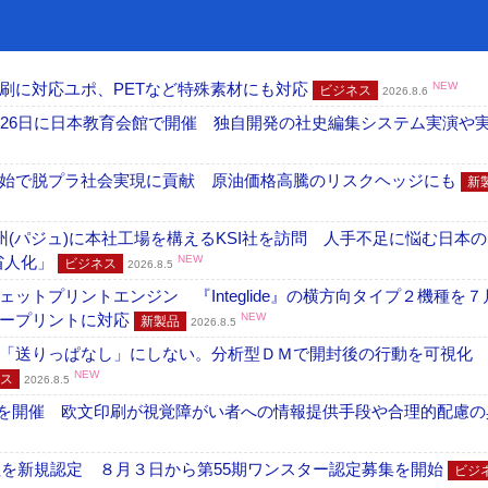
刷に対応ユポ、PETなど特殊素材にも対応
NEW
ビジネス
2026.8.6
26日に日本教育会館で開催 独自開発の社史編集システム実演や実物
開始で脱プラ社会実現に貢献 原油価格高騰のリスクヘッジにも
新
州(パジュ)に本社工場を構えるKSI社を訪問 人手不足に悩む日本
・省人化」
NEW
ビジネス
2026.8.5
トプリントエンジン 『Integlide』の横方向タイプ２機種を７
ラープリントに対応
NEW
新製品
2026.8.5
「送りっぱなし」にしない。分析型ＤＭで開封後の行動を可視化
NEW
ス
2026.8.5
」を開催 欧文印刷が視覚障がい者への情報提供手段や合理的配慮の
社を新規認定 ８月３日から第55期ワンスター認定募集を開始
ビジ