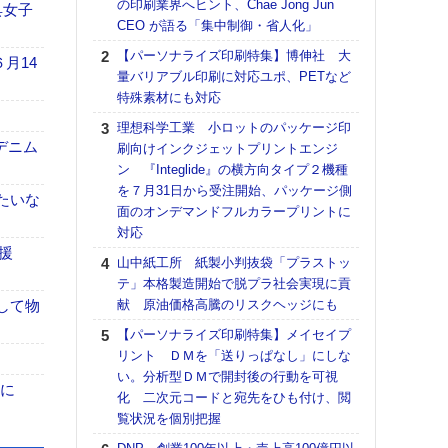
の印刷業界へヒント、Chae Jong Jun
る
具女子
CEO が語る「集中制御・省人化」
DNP
【パーソナライズ印刷特集】博伸社 大
上の
月14
量バリアブル印刷に対応ユポ、PETなど
意識
特殊素材にも対応
時代
る組
理想科学工業 小ロットのパッケージ印
デニム
刷向けインクジェットプリントエンジ
KO
ン 『Integlide』の横方向タイプ２機種
体製
を７月31日から受注開始、パッケージ側
たいな
【パ
面のオンデマンドフルカラープリントに
ルタ
対応
「Va
援
山中紙工所 紙製小判抜袋「プラストッ
リュー
テ」本格製造開始で脱プラ社会実現に貢
ライ
して物
献 原油価格高騰のリスクヘッジにも
DM
【パーソナライズ印刷特集】メイセイプ
ホリゾ
リント ＤＭを「送りっぱなし」にしな
で“Hor
い。分析型ＤＭで開封後の行動を可視
催へ～
がりに
化 二次元コードと宛先をひも付け、閲
TO
覧状況を個別把握
スマ