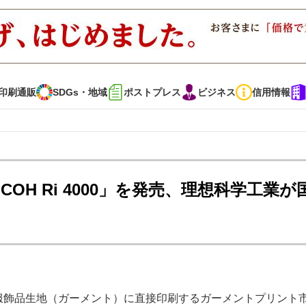
印刷通販
SDGs・地域
ポストプレス
ビジネス
信用情報
インタビュー
コレクション
OH Ri 4000」を発売、理想科学工業が
通販
SDGs・地域
ポストプレス
ビジネス
イベント
信用情報
・多彩な商材～
JAPAN PACK 2023 特集
中古印刷機・製本機特集
の服飾品生地（ガーメント）に直接印刷するガーメントプリント