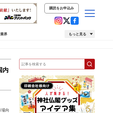
購読をお申込み
業界
もっと見る
新商品
イベント
市場・統計
人事・移転・異動・訃報
国内
業界
市場・統計
人事・移転・異動・訃報
2022 見える化・MIS特集
2022 検査・校正特集
市場向