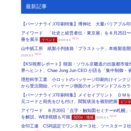
最新記事
【パーソナライズ印刷特集】博伸社 大量バリアブル印
アイワード 「社史と経営者伝・東京展」を８月25日〜
冊を展示
NEW
イベント
2026.8.6
山中紙工所 紙製小判抜袋「プラストッテ」本格製造
NEW
2026.8.5
【KSI視察レポート】韓国・ソウル京畿道の出版都市坡
界へヒント、Chae Jong Jun CEO が語る「集中制御
理想科学工業 小ロットのパッケージ印刷向けインクジェッ
から受注開始、パッケージ側面のオンデマンドフルカ
【パーソナライズ印刷特集】メイセイプリント ＤＭを
元コードと宛先をひも付け、閲覧状況を個別把握
ビジネ
アイワード ８月20日「点字・触知図セミナーin札幌
を解説、WEB視聴も可能
NEW
SDGs・地域
2026.8.4
全印工連 CSR認定でワンスター３社、ツースター２