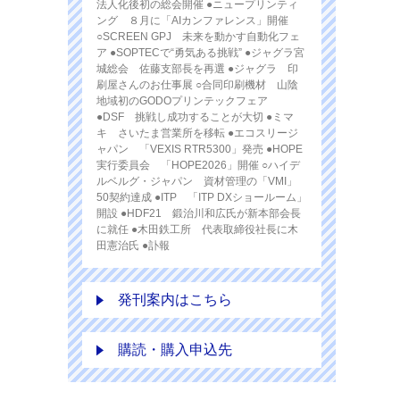
法人化後初の総会開催 ●ニュープリンティ
ング ８月に「AIカンファレンス」開催
○SCREEN GPJ 未来を動かす自動化フェ
ア ●SOPTECで“勇気ある挑戦” ●ジャグラ宮
城総会 佐藤支部長を再選 ●ジャグラ 印
刷屋さんのお仕事展 ○合同印刷機材 山陰
地域初のGODOプリンテックフェア
●DSF 挑戦し成功することが大切 ●ミマ
キ さいたま営業所を移転 ●エコスリージ
ャパン 「VEXIS RTR5300」発売 ●HOPE
実行委員会 「HOPE2026」開催 ○ハイデ
ルベルグ・ジャパン 資材管理の「VMI」
50契約達成 ●ITP 「ITP DXショールーム」
開設 ●HDF21 鍛治川和広氏が新本部会長
に就任 ●木田鉄工所 代表取締役社長に木
田憲治氏 ●訃報
発刊案内はこちら
購読・購入申込先