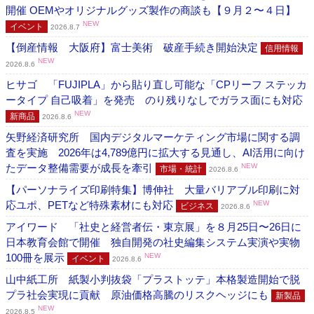
開催 OEMやオリジナルグッズ製作の商談も【９月２〜４日】
NEW
イベント
2026.8.7
【倒産情報 大阪府】富士美術 破産手続き開始決定
信用情報
NEW
2026.8.6
ヒサゴ 「FUJIPLA」から貼り直し可能な「CPリーフ ステッカ
ータイプ 自己吸着」を発売 のり残りなしでガラス面にも対応
NEW
新商品
2026.8.6
矢野経済研究所 国内デジタルマーケティング市場に関する調
査を実施 2026年は4,789億円に拡大する見通し、AI活用に向け
たデータ整備需要が成長を牽引
NEW
市場・統計
2026.8.6
【パーソナライズ印刷特集】博伸社 大量バリアブル印刷に対
応ユポ、PETなど特殊素材にも対応
NEW
ビジネス
2026.8.6
アイワード 「社史と経営者伝・東京展」を８月25日〜26日に
日本教育会館で開催 独自開発の社史編集システム実演や実物
100冊を展示
NEW
イベント
2026.8.6
山中紙工所 紙製小判抜袋「プラストッテ」本格製造開始で脱
プラ社会実現に貢献 原油価格高騰のリスクヘッジにも
新製品
NEW
2026.8.5