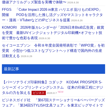
価値アクリルグッズ製造を実機で体験〜
2026.6.30
FFGS 「Color Impact 2026 in東京 ハリエポ 貼りものEXPO」
開催 PODを活用した推し活グッズやマスコットキャラクタ
ー・漫画・VTuberなどのIPビジネスを提案
2026.6.26
KOMORI 2026年版カレンダーが「2026日本BtoB広告賞」銀賞
を受賞 最新UVインクジェットデジタル印刷機×オフセット技
術で豊かな色彩を表現
2026.6.30
セイコーエプソン 令和８年度全国発明表彰で「WIPO賞」を初
受賞 小型かつ低コストなプリントヘッド構造で国内外の生産
活動支える
2026.6.26
最新記事
【パーソナライズ印刷特集】コダック KODAK PROSPER S-
シリーズ インプリンティングシステム 従来の印刷工程にデジ
タルの力を加える
NEW
ビジネス
2026.8.7
ビジネスガイド社 「第67回ステーショナリー&ペーパーグッズ
フェア」「第34回STYLISH文具フェア」を東京ビッグサイトで