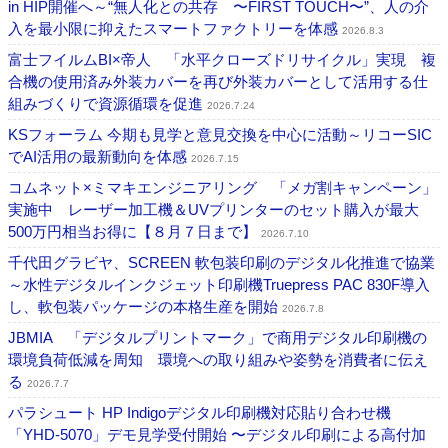
in HIP開催へ～“無人化との共存 〜FIRST TOUCH〜”、人の介
入を最小限に抑えたスマートファクトリーを体感
2026.8.3
富士フイルムBI×帝人 「水平クローズドリサイクル」実現 複
合機の使用済み外装カバーを再び外装カバーとして活用する仕
組みづくりで資源循環を促進
2026.7.24
KSフォーラム 今期も見学と意見交換を中心に活動～リコーSIC
でAI活用の最新動向を体感
2026.7.15
コムネット×ミマキエンジニアリング 「メガ割キャンペーン」
実施中 レーザー加工機＆UVプリンターのセット購入が最大
500万円相当お得に【８月７日まで】
2026.7.10
千代田グラビヤ、SCREEN 軟包装印刷のデジタル化推進で協業
～水性デジタルインクジェット印刷機Truepress PAC 830F導入
し、軟包装パッケージの本格生産を開始
2026.7.8
JBMIA 「デジタルプリントマーク」で商用デジタル印刷機の
環境負荷低減を周知 環境への取り組みや姿勢を消費者に伝え
る
2026.7.7
パラシュート HP Indigoデジタル印刷機対応貼り合わせ機
「YHD-5070」デモ見学受付開始 〜デジタル印刷による高付加