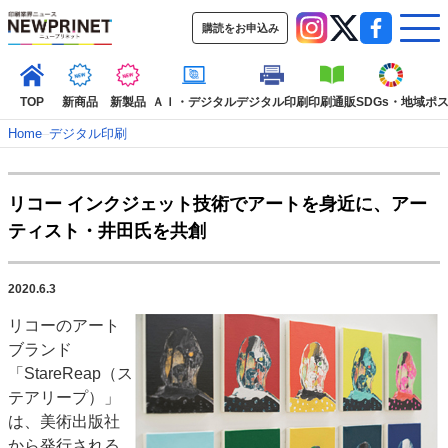
購読をお申込み
TOP
新商品
新製品
ＡＩ・デジタル
デジタル印刷
印刷通販
SDGs・地域
ポ
Home
–
デジタル印刷
インデックス
リコー インクジェット技術でアートを身近に、アー
TOP
新着記事
特集記事
動画コンテンツ
ティスト・井田氏を共創
インタビュー
コレクション
カテゴリー一覧
2020.6.3
新商品
新製品
ＡＩ・デジタル
デジタル印刷
印刷通販
リコーのアート
SDGs・地域
ポストプレス
ビジネス
イベント
信用情報
業界
ブランド
市場・統計
人事・移転・異動・訃報
「StareReap（ス
テアリープ）」
特集記事カテゴリー一覧
は、美術出版社
2022 見える化・MIS特集
から発行される