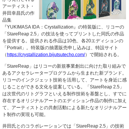
アーティスト・
特集・デジタル印刷 アイデアで勝負！ ～多様なビジネス・多彩な商材～
井田幸昌氏の作
JAPAN PACK 2023 特集
中古印刷機・製本機特集
2022 検査・校正特集
品集
特集・デジタル印刷 ～ 新成長軌道を描く
『YUKIMASA IDA：Crystallization』の特装版に、リコーの
「StareReap 2.5」の技法を使ってプリントした同氏の作品
案内
を提供する。提供される作品は10色、各20エディションの
発刊案内
JFPI印刷用語集
印刷機材年鑑
「Portrait」。特装版の抽選販売申し込みは、特設サイト
運営
（
https://crystallization.bijutsutecho.com/
）で開始される。
会社案内
購読・購入申し込み
サイトポリシー
「StareReap」はリコーの新規事業創出に向けた取り組みで
お問い合わせ
あるアクセラレータープログラムから生まれた新ブランド。
リコーのインクジェット技術を活用して、アートを身近に感
じることができる文化を提案している。「StareReap 2.5」
は次世代のリトグラフといえる制作技術を基盤とし、すでに
存在するオリジナルアートのエディション作品の制作に加え
て、アーティストとの共創活動による新たなオリジナルアー
ト制作の実現も可能。
井田氏とのコラボレーションでは「StareReap 2.5」の技術