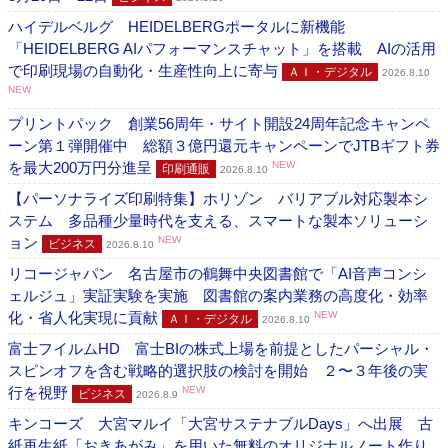
ハイデルベルグ HEIDELBERGポータルに新機能
「HEIDELBERG AIパフォーマンスチャット」を搭載 AIの活用
で印刷現場の自動化・生産性向上に寄与
ＡＩ・デジタル
2026.8.10
NEW
プリントパック 創業56周年・サイト開設24周年記念キャンペ
ーン第１弾開催中 総額３億円還元キャンペーンでJTBギフト券
を最大200万円分進呈
NEW
印刷通販
2026.8.10
【パーソナライズ印刷特集】ホリゾン バリアブル対応製本シ
ステム 多品種少量時代を支える、スマートな製本ソリューシ
ョン
NEW
ビジネス
2026.8.10
リコージャパン 名古屋市の鶴舞中央図書館で「AI音声コンシ
ェルジュ」実証実験を実施 図書館の案内業務の高度化・効率
化・省人化実現に貢献
NEW
ＡＩ・デジタル
2026.8.10
富士フイルムHD 富士BIの株式上場を前提としたパーシャル・
スピンオフを含む戦略的選択肢の検討を開始 ２〜３年後の実
行を視野
NEW
ビジネス
2026.8.9
キンコーズ 大宮マルイ「大宮サステナブルDays」へ出展 古
紙再生紙「おきあがみ」を用いた無料のオリジナルノート作り