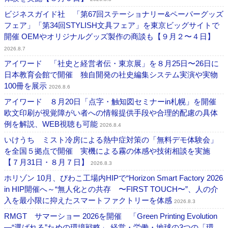
ビジネスガイド社 「第67回ステーショナリー&ペーパーグッズ
フェア」「第34回STYLISH文具フェア」を東京ビッグサイトで
開催 OEMやオリジナルグッズ製作の商談も【９月２〜４日】
2026.8.7
アイワード 「社史と経営者伝・東京展」を８月25日〜26日に
日本教育会館で開催 独自開発の社史編集システム実演や実物
100冊を展示
2026.8.6
アイワード ８月20日「点字・触知図セミナーin札幌」を開催
欧文印刷が視覚障がい者への情報提供手段や合理的配慮の具体
例を解説、WEB視聴も可能
2026.8.4
いけうち ミスト冷房による熱中症対策の「無料デモ体験会」
を全国５拠点で開催 実機による霧の体感や技術相談を実施
【７月31日・８月７日】
2026.8.3
ホリゾン 10月、びわこ工場内HIPで“Horizon Smart Factory 2026
in HIP開催へ～“無人化との共存 〜FIRST TOUCH〜”、人の介
入を最小限に抑えたスマートファクトリーを体感
2026.8.3
RMGT サマーショー 2026を開催 「Green Printing Evolution
―“選ばれる”ための環境戦略」 経営・労働・地球の3つの「環