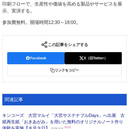
印刷フローで、生産性や価値を高める製品やサービスを展
特集・デジタル印刷 アイデアで勝負！ ～多様なビジネス・多彩な商材～
示、実演する。
JAPAN PACK 2023 特集
中古印刷機・製本機特集
2022 検査・校正特集
参加費無料。開場時間12:30～18:00。
特集・デジタル印刷 ～ 新成長軌道を描く
案内
発刊案内
JFPI印刷用語集
印刷機材年鑑
この記事をシェアする
運営
Facebook
X（旧Twitter）
会社案内
購読・購入申し込み
サイトポリシー
お問い合わせ
リンクをコピー
関連記事
キンコーズ 大宮マルイ「大宮サステナブルDays」へ出展 古
紙再生紙「おきあがみ」を用いた無料のオリジナルノート作り
体験を実施【８月９日】
NEW
2026.8.8