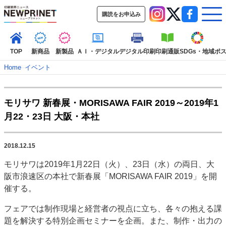
購読をお申込み
TOP
新商品
新製品
ＡＩ・デジタル
デジタル印刷
印刷通販
SDGs・地域
ポ
Home
–
イベント
インデックス
モリサワ 新春展・MORISAWA FAIR 2019～2019年1
TOP
新着記事
特集記事
動画コンテンツ
月22・23日 大阪・本社
インタビュー
コレクション
カテゴリー一覧
2018.12.15
新商品
新製品
ＡＩ・デジタル
デジタル印刷
印刷通販
モリサワは2019年1月22日（火）、23日（水）の両日、大
SDGs・地域
ポストプレス
ビジネス
イベント
信用情報
業界
阪市浪速区の本社で新春展「MORISAWA FAIR 2019」を開
市場・統計
人事・移転・異動・訃報
催する。
特集記事カテゴリー一覧
フェアでは制作現場と経営者の視点に立ち、各々の抱える課
題を解決する特別企画セミナーを企画。また、制作・出力の
2022 見える化・MIS特集