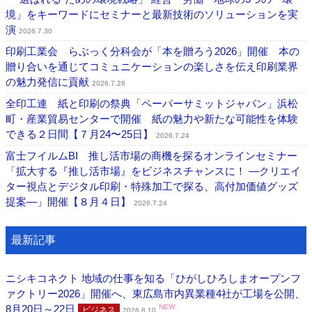
境」をキーワードにセミナーと最新技術のソリューションを実
演
2026.7.30
印刷工業会 らぶっく分科会が「本を贈ろう2026」開催 本の
贈り合いを通じてコミュニケーションの楽しさを伝え印刷業界
の魅力発信に貢献
2026.7.28
全印工連 紙と印刷の祭典「ペーパーサミットジャパン」浜松
町・産業貿易センターで開催 紙の魅力や新たな可能性を体験
できる２日間【７月24〜25日】
2026.7.24
富士フイルムBI 推し活市場の商機を探るオンラインセミナー
「拡大する『推し活市場』をビジネスチャンスに！ ―クリエイ
ター視点とデジタル印刷・特殊加工で探る、高付加価値グッズ
提案―」開催【８月４日】
2026.7.24
最新記事
ニシキコネクト 地域の仕事を知る「ひがしひろしまオープンフ
ァクトリー2026」開催へ、東広島市内異業種4社が工場を公開、
8月20日～22日
NEW
ビジネス
2026.8.10