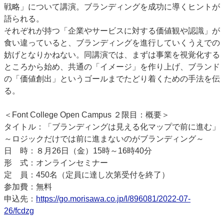
戦略」について講演。ブランディングを成功に導くヒントが
語られる。
それぞれが持つ「企業やサービスに対する価値観や認識」が
食い違っていると、ブランディングを進行していくうえでの
妨げとなりかねない。同講演では、まずは事業を視覚化する
ところから始め、共通の「イメージ」を作り上げ、ブランド
の「価値創出」というゴールまでたどり着くための手法を伝
る。
＜Font College Open Campus ２限目：概要＞
タイトル：「ブランディングは見える化マップで前に進む」
～ロジックだけでは前に進まないのがブランディング～
日 時：８月26日（金）15時～16時40分
形 式：オンラインセミナー
定 員：450名（定員に達し次第受付を終了）
参加費：無料
申込先：
https://go.morisawa.co.jp/l/896081/2022-07-
26/fcdzg