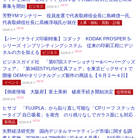
募集を開始
NEW
ビジネス
2026.8.7
芳野YMマシナリー 役員改選で代表取締役会長に島崎啓一氏、
代表取締役社長に髙橋淳哉氏が就任
人事・移転・異動・訃報
NEW
2026.8.7
【パーソナライズ印刷特集】コダック KODAK PROSPER S-
シリーズ インプリンティングシステム 従来の印刷工程にデジ
タルの力を加える
NEW
ビジネス
2026.8.7
ビジネスガイド社 「第67回ステーショナリー&ペーパーグッズ
フェア」「第34回STYLISH文具フェア」を東京ビッグサイトで
開催 OEMやオリジナルグッズ製作の商談も【９月２〜４日】
NEW
イベント
2026.8.7
【倒産情報 大阪府】富士美術 破産手続き開始決定
信用情報
NEW
2026.8.6
ヒサゴ 「FUJIPLA」から貼り直し可能な「CPリーフ ステッカ
ータイプ 自己吸着」を発売 のり残りなしでガラス面にも対応
NEW
新商品
2026.8.6
矢野経済研究所 国内デジタルマーケティング市場に関する調
査を実施 2026年は4,789億円に拡大する見通し、AI活用に向け