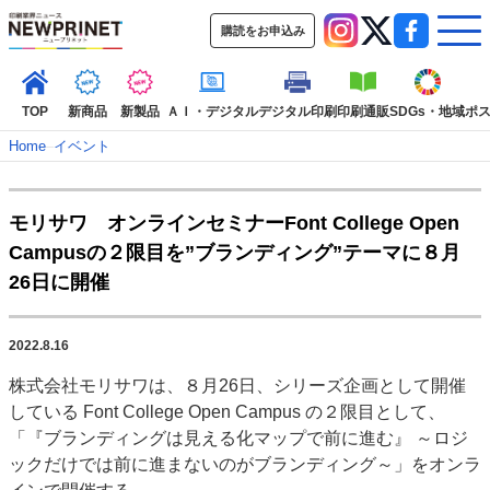
購読をお申込み
TOP
新商品
新製品
ＡＩ・デジタル
デジタル印刷
印刷通販
SDGs・地域
ポ
Home
–
イベント
インデックス
モリサワ オンラインセミナーFont College Open
TOP
新着記事
特集記事
動画コンテンツ
Campusの２限目を”ブランディング”テーマに８月
インタビュー
コレクション
26日に開催
カテゴリー一覧
新商品
新製品
ＡＩ・デジタル
デジタル印刷
印刷通販
2022.8.16
SDGs・地域
ポストプレス
ビジネス
イベント
信用情報
業界
株式会社モリサワは、８月26日、シリーズ企画として開催
市場・統計
人事・移転・異動・訃報
している Font College Open Campus の２限目として、
「『ブランディングは見える化マップで前に進む』 ～ロジ
特集記事カテゴリー一覧
ックだけでは前に進まないのがブランディング～」をオンラ
特集・デジタル印刷 アイデアで勝負！ ～多様なビジネス・多彩な商材～