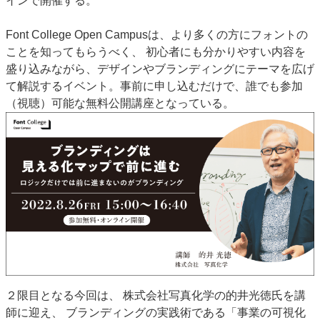
インで開催する。
JAPAN PACK 2023 特集
中古印刷機・製本機特集
Font College Open Campusは、より多くの方にフォントの
2022 見える化・MIS特集
2022 検査・校正特集
ことを知ってもらうべく、 初心者にも分かりやすい内容を
特集・デジタル印刷 ～ 新成長軌道を描く
盛り込みながら、デザインやブランディングにテーマを広げ
案内
て解説するイベント。事前に申し込むだけで、誰でも参加
（視聴）可能な無料公開講座となっている。
発刊案内
JFPI印刷用語集
印刷機材年鑑
運営
会社案内
購読・購入申し込み
サイトポリシー
お問い合わせ
２限目となる今回は、 株式会社写真化学の的井光徳氏を講
師に迎え、 ブランディングの実践術である「事業の可視化