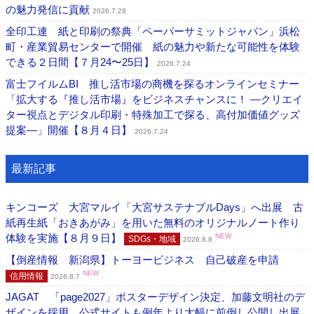
の魅力発信に貢献
2026.7.28
全印工連 紙と印刷の祭典「ペーパーサミットジャパン」浜松
町・産業貿易センターで開催 紙の魅力や新たな可能性を体験
できる２日間【７月24〜25日】
2026.7.24
富士フイルムBI 推し活市場の商機を探るオンラインセミナー
「拡大する『推し活市場』をビジネスチャンスに！ ―クリエイ
ター視点とデジタル印刷・特殊加工で探る、高付加価値グッズ
提案―」開催【８月４日】
2026.7.24
最新記事
キンコーズ 大宮マルイ「大宮サステナブルDays」へ出展 古
紙再生紙「おきあがみ」を用いた無料のオリジナルノート作り
体験を実施【８月９日】
NEW
SDGs・地域
2026.8.8
【倒産情報 新潟県】トーヨービジネス 自己破産を申請
NEW
信用情報
2026.8.7
JAGAT 「page2027」ポスターデザイン決定、加藤文明社のデ
ザインを採用 公式サイトも例年より大幅に前倒し公開し出展