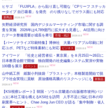
ヒサゴ 「FUJIPLA」から貼り直し可能な「CPリーフ ステッカ
ータイプ 自己吸着」を発売 のり残りなしでガラス面にも対応
NEW
新商品
2026.8.6
矢野経済研究所 国内デジタルマーケティング市場に関する調
査を実施 2026年は4,789億円に拡大する見通し、AI活用に向け
たデータ整備需要が成長を牽引
NEW
市場・統計
2026.8.6
【パーソナライズ印刷特集】博伸社 大量バリアブル印刷に対
応ユポ、PETなど特殊素材にも対応
NEW
ビジネス
2026.8.6
アイワード 「社史と経営者伝・東京展」を８月25日〜26日に
日本教育会館で開催 独自開発の社史編集システム実演や実物
100冊を展示
NEW
イベント
2026.8.6
山中紙工所 紙製小判抜袋「プラストッテ」本格製造開始で脱
プラ社会実現に貢献 原油価格高騰のリスクヘッジにも
新製品
NEW
2026.8.5
【KSI視察レポート】韓国・ソウル京畿道の出版都市坡州(パジ
ュ)に本社工場を構えるKSI社を訪問 人手不足に悩む日本の印
刷業界へヒント、Chae Jong Jun CEO が語る「集中制御・省人
化」
NEW
ビジネス
2026.8.5