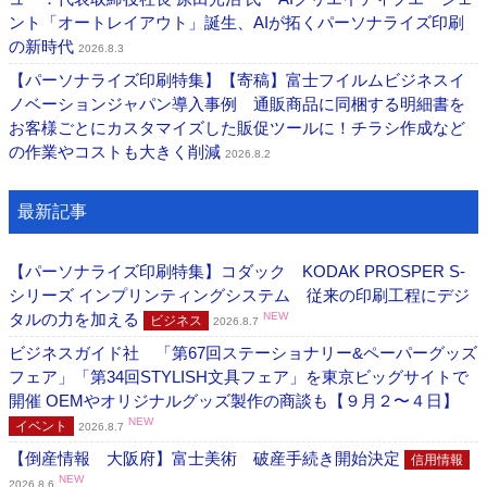
ント「オートレイアウト」誕生、AIが拓くパーソナライズ印刷
の新時代
2026.8.3
【パーソナライズ印刷特集】【寄稿】富士フイルムビジネスイ
ノベーションジャパン導入事例 通販商品に同梱する明細書を
お客様ごとにカスタマイズした販促ツールに！チラシ作成など
の作業やコストも大きく削減
2026.8.2
最新記事
【パーソナライズ印刷特集】コダック KODAK PROSPER S-
シリーズ インプリンティングシステム 従来の印刷工程にデジ
タルの力を加える
NEW
ビジネス
2026.8.7
ビジネスガイド社 「第67回ステーショナリー&ペーパーグッズ
フェア」「第34回STYLISH文具フェア」を東京ビッグサイトで
開催 OEMやオリジナルグッズ製作の商談も【９月２〜４日】
NEW
イベント
2026.8.7
【倒産情報 大阪府】富士美術 破産手続き開始決定
信用情報
NEW
2026.8.6