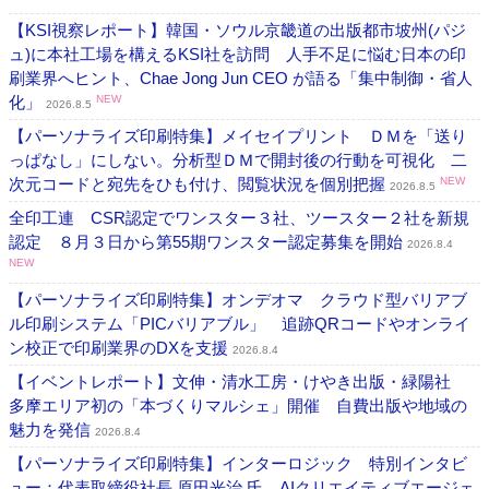
【KSI視察レポート】韓国・ソウル京畿道の出版都市坡州(パジ
ュ)に本社工場を構えるKSI社を訪問 人手不足に悩む日本の印
刷業界へヒント、Chae Jong Jun CEO が語る「集中制御・省人
化」
NEW
2026.8.5
【パーソナライズ印刷特集】メイセイプリント ＤＭを「送り
っぱなし」にしない。分析型ＤＭで開封後の行動を可視化 二
次元コードと宛先をひも付け、閲覧状況を個別把握
NEW
2026.8.5
全印工連 CSR認定でワンスター３社、ツースター２社を新規
認定 ８月３日から第55期ワンスター認定募集を開始
2026.8.4
NEW
【パーソナライズ印刷特集】オンデオマ クラウド型バリアブ
ル印刷システム「PICバリアブル」 追跡QRコードやオンライ
ン校正で印刷業界のDXを支援
2026.8.4
【イベントレポート】文伸・清水工房・けやき出版・緑陽社
多摩エリア初の「本づくりマルシェ」開催 自費出版や地域の
魅力を発信
2026.8.4
【パーソナライズ印刷特集】インターロジック 特別インタビ
ュー：代表取締役社長 原田光治 氏 AIクリエイティブエージェ