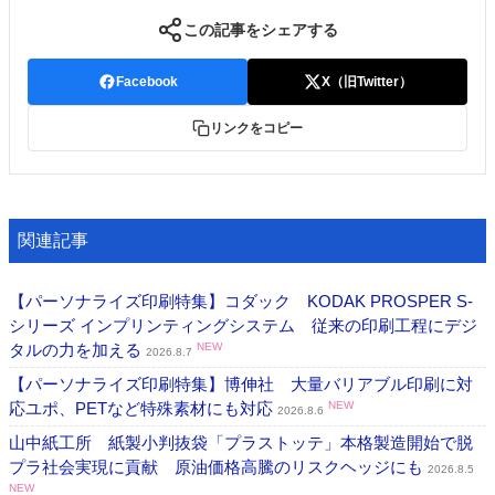
この記事をシェアする
Facebook
X（旧Twitter）
リンクをコピー
関連記事
【パーソナライズ印刷特集】コダック KODAK PROSPER S-
シリーズ インプリンティングシステム 従来の印刷工程にデジ
タルの力を加える
NEW
2026.8.7
【パーソナライズ印刷特集】博伸社 大量バリアブル印刷に対
応ユポ、PETなど特殊素材にも対応
NEW
2026.8.6
山中紙工所 紙製小判抜袋「プラストッテ」本格製造開始で脱
プラ社会実現に貢献 原油価格高騰のリスクヘッジにも
2026.8.5
NEW