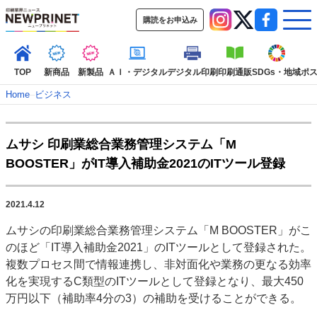
購読をお申込み
TOP
新商品
新製品
ＡＩ・デジタル
デジタル印刷
印刷通販
SDGs・地域
ポ
Home
–
ビジネス
インデックス
ムサシ 印刷業総合業務管理システム「M
TOP
新着記事
特集記事
動画コンテンツ
BOOSTER」がIT導入補助金2021のITツール登録
インタビュー
コレクション
カテゴリー一覧
2021.4.12
新商品
新製品
ＡＩ・デジタル
デジタル印刷
印刷通販
ムサシの印刷業総合業務管理システム「M BOOSTER」がこ
SDGs・地域
ポストプレス
ビジネス
イベント
信用情報
業界
のほど「IT導入補助金2021」のITツールとして登録された。
市場・統計
人事・移転・異動・訃報
複数プロセス間で情報連携し、非対面化や業務の更なる効率
化を実現するC類型のITツールとして登録となり、最大450
特集記事カテゴリー一覧
万円以下（補助率4分の3）の補助を受けることができる。
特集・デジタル印刷 アイデアで勝負！ ～多様なビジネス・多彩な商材～