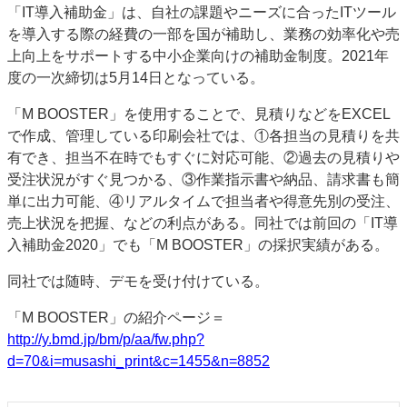
「IT導入補助金」は、自社の課題やニーズに合ったITツール
JAPAN PACK 2023 特集
中古印刷機・製本機特集
を導入する際の経費の一部を国が補助し、業務の効率化や売
2022 見える化・MIS特集
2022 検査・校正特集
上向上をサポートする中小企業向けの補助金制度。2021年
特集・デジタル印刷 ～ 新成長軌道を描く
度の一次締切は5月14日となっている。
案内
「M BOOSTER」を使用することで、見積りなどをEXCEL
で作成、管理している印刷会社では、①各担当の見積りを共
発刊案内
JFPI印刷用語集
印刷機材年鑑
有でき、担当不在時でもすぐに対応可能、②過去の見積りや
運営
受注状況がすぐ見つかる、③作業指示書や納品、請求書も簡
会社案内
購読・購入申し込み
サイトポリシー
単に出力可能、④リアルタイムで担当者や得意先別の受注、
お問い合わせ
売上状況を把握、などの利点がある。同社では前回の「IT導
入補助金2020」でも「M BOOSTER」の採択実績がある。
同社では随時、デモを受け付けている。
「M BOOSTER」の紹介ページ＝
http://y.bmd.jp/bm/p/aa/fw.php?
d=70&i=musashi_print&c=1455&n=8852