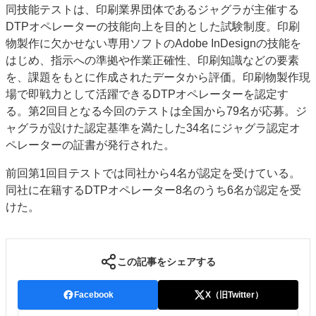
同技能テストは、印刷業界団体であるジャグラが主催する
特集・デジタル印刷 アイデアで勝負！ ～多様なビジネス・多彩な商材～
DTPオペレーターの技能向上を目的とした試験制度。印刷
JAPAN PACK 2023 特集
中古印刷機・製本機特集
2022 検査・校正特集
物製作に欠かせない専用ソフトのAdobe InDesignの技能を
特集・デジタル印刷 ～ 新成長軌道を描く
はじめ、指示への準拠や作業正確性、印刷知識などの要素
を、課題をもとに作成されたデータから評価。印刷物製作現
案内
場で即戦力として活躍できるDTPオペレーターを認定す
発刊案内
JFPI印刷用語集
印刷機材年鑑
る。第2回目となる今回のテストは全国から79名が応募。ジ
ャグラが設けた認定基準を満たした34名にジャグラ認定オ
運営
ペレーターの証書が発行された。
会社案内
購読・購入申し込み
サイトポリシー
お問い合わせ
前回第1回目テストでは同社から4名が認定を受けている。
同社に在籍するDTPオペレーター8名のうち6名が認定を受
けた。
この記事をシェアする
Facebook
X（旧Twitter）