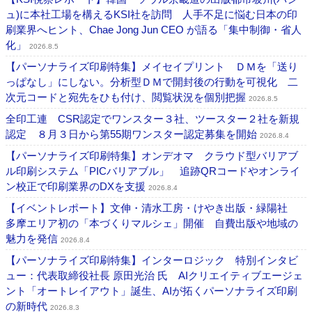
ュ)に本社工場を構えるKSI社を訪問 人手不足に悩む日本の印
刷業界へヒント、Chae Jong Jun CEO が語る「集中制御・省人
化」
2026.8.5
【パーソナライズ印刷特集】メイセイプリント ＤＭを「送り
っぱなし」にしない。分析型ＤＭで開封後の行動を可視化 二
次元コードと宛先をひも付け、閲覧状況を個別把握
2026.8.5
全印工連 CSR認定でワンスター３社、ツースター２社を新規
認定 ８月３日から第55期ワンスター認定募集を開始
2026.8.4
【パーソナライズ印刷特集】オンデオマ クラウド型バリアブ
ル印刷システム「PICバリアブル」 追跡QRコードやオンライ
ン校正で印刷業界のDXを支援
2026.8.4
【イベントレポート】文伸・清水工房・けやき出版・緑陽社
多摩エリア初の「本づくりマルシェ」開催 自費出版や地域の
魅力を発信
2026.8.4
【パーソナライズ印刷特集】インターロジック 特別インタビ
ュー：代表取締役社長 原田光治 氏 AIクリエイティブエージェ
ント「オートレイアウト」誕生、AIが拓くパーソナライズ印刷
の新時代
2026.8.3