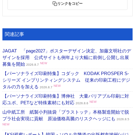
リンクをコピー
関連記事
JAGAT 「page2027」ポスターデザイン決定、加藤文明社のデ
ザインを採用 公式サイトも例年より大幅に前倒し公開し出展
募集を開始
NEW
2026.8.7
【パーソナライズ印刷特集】コダック KODAK PROSPER S-
シリーズ インプリンティングシステム 従来の印刷工程にデジ
タルの力を加える
NEW
2026.8.7
【パーソナライズ印刷特集】博伸社 大量バリアブル印刷に対
応ユポ、PETなど特殊素材にも対応
NEW
2026.8.6
山中紙工所 紙製小判抜袋「プラストッテ」本格製造開始で脱
プラ社会実現に貢献 原油価格高騰のリスクヘッジにも
2026.8.5
NEW
【KSI視察レポート】韓国・ソウル京畿道の出版都市坡州(パジ