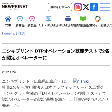
購読をお申込み
TOP
新商品
新製品
ＡＩ・デジタル
デジタル印刷
印刷通販
SDGs・地域
ポ
Home
–
ビジネス
インデックス
ニシキプリント DTPオペレーション技能テストで2名
TOP
新着記事
特集記事
動画コンテンツ
が認定オペレーターに
インタビュー
コレクション
カテゴリー一覧
2022.1.24
新商品
新製品
ＡＩ・デジタル
デジタル印刷
印刷通販
ニシキプリント（広島県広島市）は、
SDGs・地域
ポストプレス
ビジネス
イベント
信用情報
業界
社員2名が一般社団法人日本グラフィックサービス工業会
市場・統計
人事・移転・異動・訃報
（ジャグラ）主催の『DTPオペレーション技能テスト』で
認定オペレーターの認定基準を満たし、証書が授与されたと
特集記事カテゴリー一覧
発表した。
2022 見える化・MIS特集