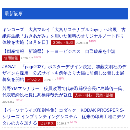
最新記事
キンコーズ 大宮マルイ「大宮サステナブルDays」へ出展 古
紙再生紙「おきあがみ」を用いた無料のオリジナルノート作り
体験を実施【８月９日】
NEW
SDGs・地域
2026.8.8
【倒産情報 新潟県】トーヨービジネス 自己破産を申請
NEW
信用情報
2026.8.7
JAGAT 「page2027」ポスターデザイン決定、加藤文明社のデ
ザインを採用 公式サイトも例年より大幅に前倒し公開し出展
募集を開始
NEW
ビジネス
2026.8.7
芳野YMマシナリー 役員改選で代表取締役会長に島崎啓一氏、
代表取締役社長に髙橋淳哉氏が就任
人事・移転・異動・訃報
NEW
2026.8.7
【パーソナライズ印刷特集】コダック KODAK PROSPER S-
シリーズ インプリンティングシステム 従来の印刷工程にデジ
タルの力を加える
NEW
ビジネス
2026.8.7