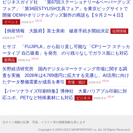
ビジネスガイド社 「第67回ステーショナリー&ペーパーグッズ
フェア」「第34回STYLISH文具フェア」を東京ビッグサイトで
開催 OEMやオリジナルグッズ製作の商談も【９月２〜４日】
NEW
イベント
2026.8.7
【倒産情報 大阪府】富士美術 破産手続き開始決定
信用情報
NEW
2026.8.6
ヒサゴ 「FUJIPLA」から貼り直し可能な「CPリーフ ステッカ
ータイプ 自己吸着」を発売 のり残りなしでガラス面にも対応
NEW
新商品
2026.8.6
矢野経済研究所 国内デジタルマーケティング市場に関する調
査を実施 2026年は4,789億円に拡大する見通し、AI活用に向け
たデータ整備需要が成長を牽引
NEW
市場・統計
2026.8.6
【パーソナライズ印刷特集】博伸社 大量バリアブル印刷に対
応ユポ、PETなど特殊素材にも対応
NEW
ビジネス
2026.8.6
当サイト掲載の記事、写真、イラスト等の無断掲載を禁じます
Copyright © 2000-2023 NEWPRINTING co.,ltd. All Rights Reserved.