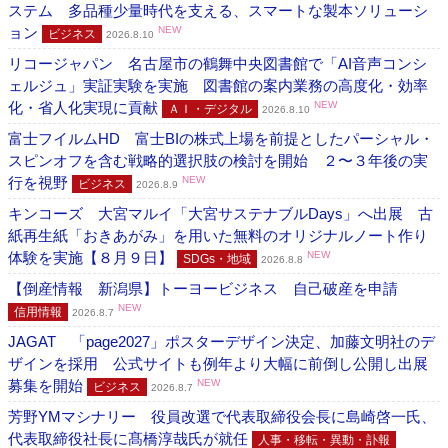
ステム 多品種少量時代を支える、スマートな製本ソリューシ
ョン
NEW
ビジネス
2026.8.10
リコージャパン 名古屋市の鶴舞中央図書館で「AI音声コンシ
ェルジュ」実証実験を実施 図書館の案内業務の高度化・効率
化・省人化実現に貢献
NEW
ＡＩ・デジタル
2026.8.10
富士フイルムHD 富士BIの株式上場を前提としたパーシャル・
スピンオフを含む戦略的選択肢の検討を開始 ２〜３年後の実
行を視野
NEW
ビジネス
2026.8.9
キンコーズ 大宮マルイ「大宮サステナブルDays」へ出展 古
紙再生紙「おきあがみ」を用いた無料のオリジナルノート作り
体験を実施【８月９日】
NEW
SDGs・地域
2026.8.8
【倒産情報 新潟県】トーヨービジネス 自己破産を申請
NEW
信用情報
2026.8.7
JAGAT 「page2027」ポスターデザイン決定、加藤文明社のデ
ザインを採用 公式サイトも例年より大幅に前倒し公開し出展
募集を開始
NEW
ビジネス
2026.8.7
芳野YMマシナリー 役員改選で代表取締役会長に島崎啓一氏、
代表取締役社長に髙橋淳哉氏が就任
人事・移転・異動・訃報