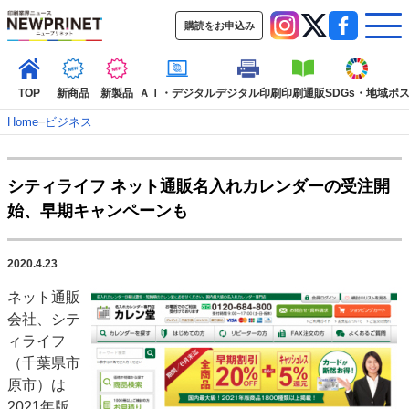
購読をお申込み
TOP
新商品
新製品
ＡＩ・デジタル
デジタル印刷
印刷通販
SDGs・地域
ポ
Home
–
ビジネス
インデックス
シティライフ ネット通販名入れカレンダーの受注開
TOP
新着記事
特集記事
動画コンテンツ
始、早期キャンペーンも
インタビュー
コレクション
カテゴリー一覧
2020.4.23
新商品
新製品
ＡＩ・デジタル
デジタル印刷
印刷通販
ネット通販
SDGs・地域
ポストプレス
ビジネス
イベント
信用情報
業界
会社、シテ
市場・統計
人事・移転・異動・訃報
ィライフ
（千葉県市
特集記事カテゴリー一覧
原市）は
2022 見える化・MIS特集
2021年版