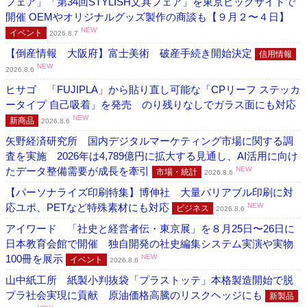
フェア」「第34回STYLISH文具フェア」を東京ビッグサイトで
開催 OEMやオリジナルグッズ製作の商談も【９月２〜４日】
NEW
イベント
2026.8.7
【倒産情報 大阪府】富士美術 破産手続き開始決定
信用情報
NEW
2026.8.6
ヒサゴ 「FUJIPLA」から貼り直し可能な「CPリーフ ステッカ
ータイプ 自己吸着」を発売 のり残りなしでガラス面にも対応
NEW
新商品
2026.8.6
矢野経済研究所 国内デジタルマーケティング市場に関する調
査を実施 2026年は4,789億円に拡大する見通し、AI活用に向け
たデータ整備需要が成長を牽引
NEW
市場・統計
2026.8.6
【パーソナライズ印刷特集】博伸社 大量バリアブル印刷に対
応ユポ、PETなど特殊素材にも対応
NEW
ビジネス
2026.8.6
アイワード 「社史と経営者伝・東京展」を８月25日〜26日に
日本教育会館で開催 独自開発の社史編集システム実演や実物
100冊を展示
NEW
イベント
2026.8.6
山中紙工所 紙製小判抜袋「プラストッテ」本格製造開始で脱
プラ社会実現に貢献 原油価格高騰のリスクヘッジにも
新製品