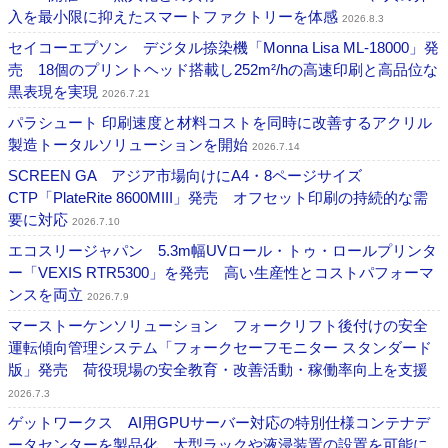
入を最小限に抑えたスマートファクトリーを体感
2026.8.3
セイコーエプソン デジタル捺染機「Monna Lisa ML-18000」発
売 18個のプリントヘッド搭載し252m²/hの高速印刷と高品位な
黒表現を実現
2026.7.21
パラシュート 印刷速度と材料コストを同時に改善するアクリル
製造トータルソリューションを開始
2026.7.14
SCREEN GA アジア市場向けにA4・8ページサイズ
CTP「PlateRite 8600MIII」発売 オフセット印刷の持続的な需
要に対応
2026.7.10
エコスリージャパン 5.3m幅UVロール・トゥ・ロールプリンタ
ー「VEXIS RTR5300」を発売 高い生産性とコストパフォーマ
ンスを両立
2026.7.9
マーストーケンソリューション フォークリフト後付けの安全
運転傾向管理システム「フォークセーフモニター スタンダード
版」発売 荷役現場の安全教育・改善活動・稼働率向上を支援
2026.7.3
ゲットワークス AI用GPUサーバー対応の特別仕様コンテナデ
ータセンターを製品化 大型ラックや液浸装置の設置を可能に