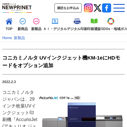
購読をお申込み
TOP
新商品
新製品
ＡＩ・デジタル
デジタル印刷
印刷通販
SDGs・地域
ポ
Home
–
新製品
インデックス
コニカミノルタ UVインクジェット機KM-1eにHDモ
TOP
新着記事
特集記事
動画コンテンツ
ードをオプション追加
インタビュー
コレクション
カテゴリー一覧
2022.2.3
新商品
新製品
ＡＩ・デジタル
デジタル印刷
印刷通販
コニカミノルタ
SDGs・地域
ポストプレス
ビジネス
イベント
信用情報
業界
ジャパンは、29
市場・統計
人事・移転・異動・訃報
インチ枚葉UVイ
ンクジェット印
特集記事カテゴリー一覧
刷機『AccurioJet
2022 見える化・MIS特集
(アキュリオ ジェ