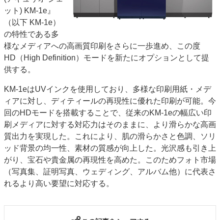
ット) KM-1e』
特集・デジタル印刷 アイデアで勝負！ ～多様なビジネス・多彩な商材～
（以下 KM-1e）
JAPAN PACK 2023 特集
中古印刷機・製本機特集
2022 検査・校正特集
の特性である多
特集・デジタル印刷 ～ 新成長軌道を描く
様なメディアへの高画質印刷をさらに一歩進め、この度
HD（High Definition）モードを新たにオプションとして提
案内
供する。
発刊案内
JFPI印刷用語集
印刷機材年鑑
KM-1eはUVインクを使用しており、多様な印刷用紙・メデ
運営
ィアに対し、ディティールの再現性に優れた印刷が可能。今
会社案内
購読・購入申し込み
サイトポリシー
回のHDモードを搭載することで、従来のKM-1eの幅広い印
お問い合わせ
刷メディアに対する対応力はそのままに、より滑らかな高画
質出力を実現した。これにより、肌の滑らかさと色調、ソリ
ッド背景の均一性、素材の質感が向上した。光沢感も引き上
がり、宝石や貴金属の再現性を高めた。このためフォト市場
（写真集、証明写真、ウェディング、アルバム他）に代表さ
れるより高い要望に対応する。