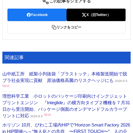
この記事をシェアする
Facebook
X（旧Twitter）
リンクをコピー
関連記事
山中紙工所 紙製小判抜袋「プラストッテ」本格製造開始で脱
プラ社会実現に貢献 原油価格高騰のリスクヘッジにも
2026.8.5
NEW
理想科学工業 小ロットのパッケージ印刷向けインクジェット
プリントエンジン 『Integlide』の横方向タイプ２機種を７月31
日から受注開始、パッケージ側面のオンデマンドフルカラープ
リントに対応
NEW
2026.8.5
ホリゾン 10月、びわこ工場内HIPで“Horizon Smart Factory 2026
in HIP開催へ～“無人化との共存 〜FIRST TOUCH〜”、人の介