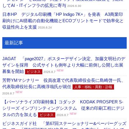
してAI・ITインフラの拡充に寄与
2026.6.30
日本HP デジタル印刷機「HP Indigo 7K+」を発表 A3商業印
刷向けにAI搭載の自動化機能とECOプリントモードで効率化と
収益性向上を支援
2026.6.24
最新記事
JAGAT 「page2027」ポスターデザイン決定、加藤文明社のデ
ザインを採用 公式サイトも例年より大幅に前倒し公開し出展
募集を開始
NEW
ビジネス
2026.8.7
芳野YMマシナリー 役員改選で代表取締役会長に島崎啓一氏、
代表取締役社長に髙橋淳哉氏が就任
人事・移転・異動・訃報
NEW
2026.8.7
【パーソナライズ印刷特集】コダック KODAK PROSPER S-
シリーズ インプリンティングシステム 従来の印刷工程にデジ
タルの力を加える
NEW
ビジネス
2026.8.7
ビジネスガイド社 「第67回ステーショナリー&ペーパーグッズ