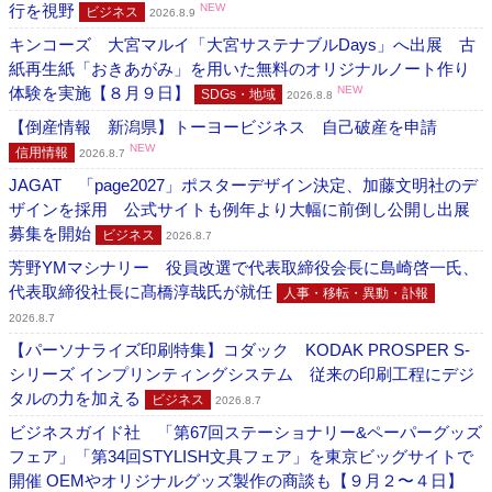
行を視野
NEW
ビジネス
2026.8.9
キンコーズ 大宮マルイ「大宮サステナブルDays」へ出展 古
紙再生紙「おきあがみ」を用いた無料のオリジナルノート作り
体験を実施【８月９日】
NEW
SDGs・地域
2026.8.8
【倒産情報 新潟県】トーヨービジネス 自己破産を申請
NEW
信用情報
2026.8.7
JAGAT 「page2027」ポスターデザイン決定、加藤文明社のデ
ザインを採用 公式サイトも例年より大幅に前倒し公開し出展
募集を開始
ビジネス
2026.8.7
芳野YMマシナリー 役員改選で代表取締役会長に島崎啓一氏、
代表取締役社長に髙橋淳哉氏が就任
人事・移転・異動・訃報
2026.8.7
【パーソナライズ印刷特集】コダック KODAK PROSPER S-
シリーズ インプリンティングシステム 従来の印刷工程にデジ
タルの力を加える
ビジネス
2026.8.7
ビジネスガイド社 「第67回ステーショナリー&ペーパーグッズ
フェア」「第34回STYLISH文具フェア」を東京ビッグサイトで
開催 OEMやオリジナルグッズ製作の商談も【９月２〜４日】