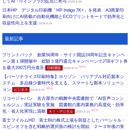
してAI・ITインフラの拡充に寄与
2026.6.30
日本HP デジタル印刷機「HP Indigo 7K+」を発表 A3商業印
刷向けにAI搭載の自動化機能とECOプリントモードで効率化と
収益性向上を支援
2026.6.24
最新記事
プリントパック 創業56周年・サイト開設24周年記念キャンペ
ーン第１弾開催中 総額３億円還元キャンペーンでJTBギフト券
を最大200万円分進呈
NEW
印刷通販
2026.8.10
【パーソナライズ印刷特集】ホリゾン バリアブル対応製本シ
ステム 多品種少量時代を支える、スマートな製本ソリューシ
ョン
NEW
ビジネス
2026.8.10
リコージャパン 名古屋市の鶴舞中央図書館で「AI音声コンシ
ェルジュ」実証実験を実施 図書館の案内業務の高度化・効率
化・省人化実現に貢献
NEW
ＡＩ・デジタル
2026.8.10
富士フイルムHD 富士BIの株式上場を前提としたパーシャル・
スピンオフを含む戦略的選択肢の検討を開始 ２〜３年後の実