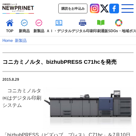
購読をお申込み
TOP
新商品
新製品
ＡＩ・デジタル
デジタル印刷
印刷通販
SDGs・地域
ポ
Home
–
新製品
インデックス
コニカミノルタ、bizhubPRESS C71hcを発売
TOP
新着記事
特集記事
動画コンテンツ
インタビュー
コレクション
2015.8.29
カテゴリー一覧
コニカミノルタ
新商品
新製品
ＡＩ・デジタル
デジタル印刷
印刷通販
㈱はデジタル印刷
SDGs・地域
ポストプレス
ビジネス
イベント
信用情報
業界
システム
市場・統計
人事・移転・異動・訃報
特集記事カテゴリー一覧
2022 見える化・MIS特集
「bizhubPRESS（ビズハブ プレス） C71hc」を7月10日