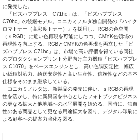
に発売した。
特集・デジタル印刷 アイデアで勝負！ ～多様なビジネス・多彩な商材～
「ビズハブプレス C71hc」は、「ビズハブプレス
JAPAN PACK 2023 特集
中古印刷機・製本機特集
2022 検査・校正特集
C70hc」の後継モデル。コニカミノルタ独自開発の『ハイク
特集・デジタル印刷 ～ 新成長軌道を描く
ロマトナー（高彩度トナー）』を採用し、RGBの色空間
（ｓRGB）に近い色再現を可能にしつつ、CMYK色領域の
案内
再現性を向上する。RGBとCMYKの色再現を両立した「ビ
発刊案内
JFPI印刷用語集
印刷機材年鑑
ズハブプレス C71hc」は、市場で高い評価を得ている同社
のプロダクションプリント分野向け主力機種「ビズハブプレ
運営
ス C1070」をベースエンジンとし、高い色調安定性、幅広
会社案内
購読・購入申し込み
サイトポリシー
い紙種対応力、給送安定性と高い生産性、信頼性などの基本
お問い合わせ
仕様をそのまま継承している。
コニカミノルタは、新製品の発売に伴い、ｓRGBの再現
性を活かし、特に新興国を中心としたフォトブックビジネス
の更なる拡大と他地域への水平展開を始める。同時に、独自
性のある商品として更なる用途拡大を図り、デジタル印刷に
よる顧客への提案力強化を図る。