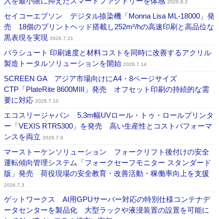
入を最小限に抑えたスマートファクトリーを体感
2026.8.3
セイコーエプソン デジタル捺染機「Monna Lisa ML-18000」発
売 18個のプリントヘッド搭載し252m²/hの高速印刷と高品位な
黒表現を実現
2026.7.21
パラシュート 印刷速度と材料コストを同時に改善するアクリル
製造トータルソリューションを開始
2026.7.14
SCREEN GA アジア市場向けにA4・8ページサイズ
CTP「PlateRite 8600MIII」発売 オフセット印刷の持続的な需
要に対応
2026.7.10
エコスリージャパン 5.3m幅UVロール・トゥ・ロールプリンタ
ー「VEXIS RTR5300」を発売 高い生産性とコストパフォーマ
ンスを両立
2026.7.9
マーストーケンソリューション フォークリフト後付けの安全
運転傾向管理システム「フォークセーフモニター スタンダード
版」発売 荷役現場の安全教育・改善活動・稼働率向上を支援
2026.7.3
ゲットワークス AI用GPUサーバー対応の特別仕様コンテナデ
ータセンターを製品化 大型ラックや液浸装置の設置を可能に