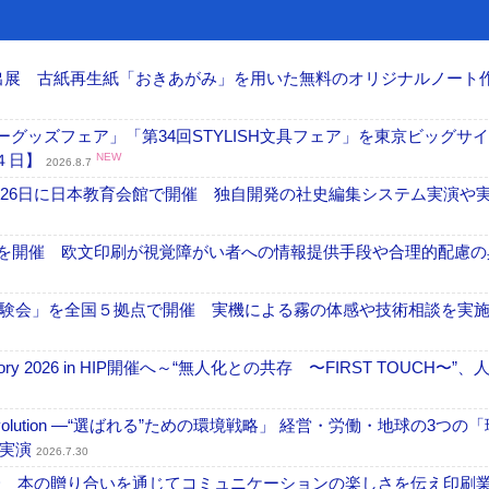
へ出展 古紙再生紙「おきあがみ」を用いた無料のオリジナルノート
グッズフェア」「第34回STYLISH文具フェア」を東京ビッグサ
４日】
NEW
2026.8.7
26日に日本教育会館で開催 独自開発の社史編集システム実演や実物
」を開催 欧文印刷が視覚障がい者への情報提供手段や合理的配慮の
験会」を全国５拠点で開催 実機による霧の体感や技術相談を実
ctory 2026 in HIP開催へ～“無人化との共存 〜FIRST TOUCH〜”
ng Evolution ―“選ばれる”ための環境戦略」 経営・労働・地球の3つの
を実演
2026.7.30
開催 本の贈り合いを通じてコミュニケーションの楽しさを伝え印刷