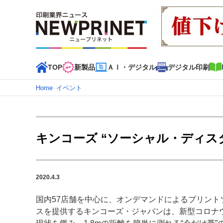
TOP
新製品
ＡＩ・デジタル
デジタル印刷
Home
–
イベント
インデックス
TOP
新着記事
特集記事
動画コンテンツ
キンコーズ “ソーシャル・ディス
カテゴリー一覧
新商品
新製品
ＡＩ・デジタル
デジタル印刷
印刷
2020.4.3
特集記事カテゴリー一覧
国内57店舗を中心に、オンデマンドによるプリント
特集・デジタル印刷 アイデアで勝負！ ～多様なビジネス
スを提供するキンコーズ・ジャパンは、新型コロナ
特集・デジタル印刷 ～ 新成長軌道を描く