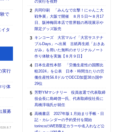
の実行を視野
る
共同印刷 「みんなで出撃！にゃんこ大
DNP
体験で
戦争展」大阪で開催 ８月５日〜８月17
上の
日、阪神梅田本店で世界観の再現展示や
意識
限定グッズ販売
時代
エイタ
る組
キンコーズ 大宮マルイ「大宮サステナ
ブルDays」へ出展 古紙再生紙「おきあ
【パ
がみ」を用いた無料のオリジナルノート
量バ
作り体験を実施【８月９日】
特殊
日本生産性本部 「労働生産性の国際比
ホリゾ
の実行
較2024」を公表 日本・時間当たりの労
で“Hor
働生産性56.8ドルでOECD加盟38カ国中
催へ～
29位
TO
作り体
スマ
芳野YMマシナリー 役員改選で代表取締
役会長に島崎啓一氏、代表取締役社長に
理想
髙橋淳哉氏が就任
刷向
出展募
ン 『
高橋書店 2027年版１月始まり手帳・日
を７
記・カレンダーの予約受付を開始
面の
torincoのWEB限定カラーや名入れなど公
2026.8.7
対応