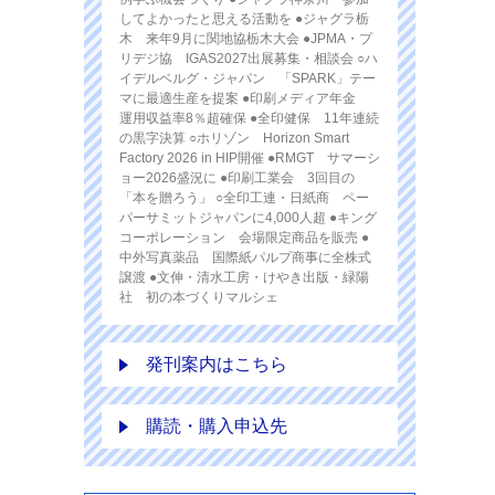
してよかったと思える活動を ●ジャグラ栃
木 来年9月に関地協栃木大会 ●JPMA・プ
リデジ協 IGAS2027出展募集・相談会 ○ハ
イデルベルグ・ジャパン 「SPARK」テー
マに最適生産を提案 ●印刷メディア年金
運用収益率8％超確保 ●全印健保 11年連続
の黒字決算 ○ホリゾン Horizon Smart
Factory 2026 in HIP開催 ●RMGT サマーシ
ョー2026盛況に ●印刷工業会 3回目の
「本を贈ろう」 ○全印工連・日紙商 ペー
パーサミットジャパンに4,000人超 ●キング
コーポレーション 会場限定商品を販売 ●
中外写真薬品 国際紙パルプ商事に全株式
譲渡 ●文伸・清水工房・けやき出版・緑陽
社 初の本づくりマルシェ
発刊案内はこちら
購読・購入申込先