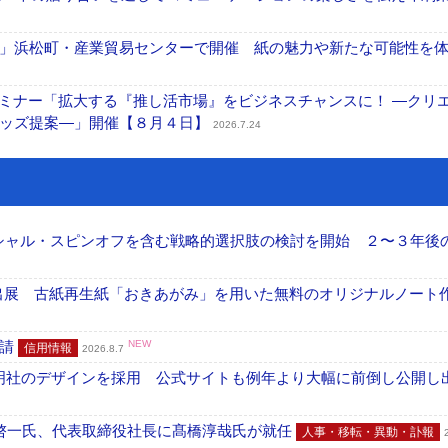
」浜松町・産業貿易センターで開催 紙の魅力や新たな可能性を
セミナー「拡大する『推し活市場』をビジネスチャンスに！ ―クリ
グッズ提案―」開催【８月４日】
2026.7.24
ーシャル・スピンオフを含む戦略的選択肢の検討を開始 ２〜３年後
へ出展 古紙再生紙「おきあがみ」を用いた無料のオリジナルノート
申請
NEW
信用情報
2026.8.7
加藤文明社のデザインを採用 公式サイトも例年より大幅に前倒し公開し
啓一氏、代表取締役社長に髙橋淳哉氏が就任
人事・移転・異動・訃報