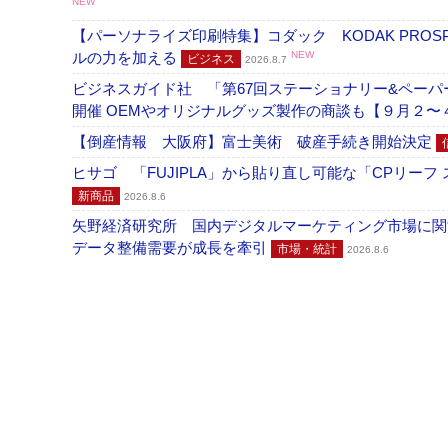
NEW
【パーソナライズ印刷特集】コダック KODAK PROS
ルの力を加える
NEW
ビジネス
2026.8.7
ビジネスガイド社 「第67回ステーショナリー&ペーパー
開催 OEMやオリジナルグッズ製作の商談も【９月２〜
【倒産情報 大阪府】富士美術 破産手続き開始決定
ヒサゴ 「FUJIPLA」から貼り直し可能な「CPリー
新商品
2026.8.6
矢野経済研究所 国内デジタルマーケティング市場に関する
データ整備需要が成長を牽引
市場・統計
2026.8.6