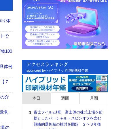
作り体
イトで
100
アクセスランキング
具体例
sponcerd by ハイブリッド印刷機材年鑑
施【７
、人の介
本日
週間
月間
「環境」
富士フイルムHD 富士BIの株式上場を前
日印
提としたパーシャル・スピンオフを含む
た個
戦略的選択肢の検討を開始 ２〜３年後
彰」
業界の