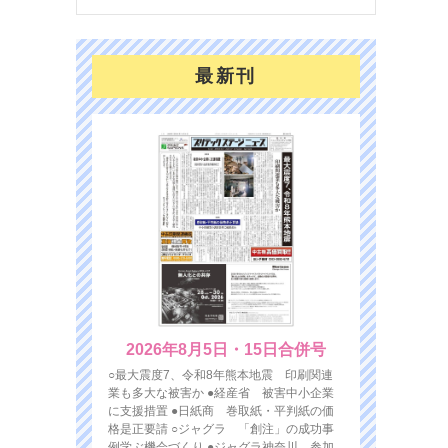
最新刊
2026年8月5日・15日合併号
○最大震度7、令和8年熊本地震 印刷関連
業も多大な被害か ●経産省 被害中小企業
に支援措置 ●日紙商 巻取紙・平判紙の価
格是正要請 ○ジャグラ 「創注」の成功事
例学ぶ機会づくり ●ジャグラ神奈川 参加