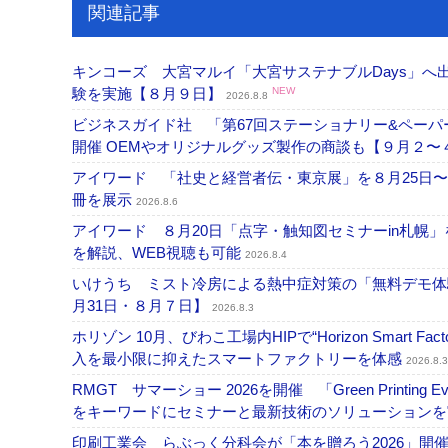
関連記事
キンコーズ 大宮マルイ「大宮サステナブルDays」
験を実施【８月９日】
NEW
2026.8.8
ビジネスガイド社 「第67回ステーショナリー&ペーパー
開催 OEMやオリジナルグッズ製作の商談も【９月２〜
アイワード 「社史と経営者伝・東京展」を８月25日〜
冊を展示
2026.8.6
アイワード ８月20日「点字・触知図セミナーin札幌
を解説、WEB視聴も可能
2026.8.4
いけうち ミスト冷房による熱中症対策の「無料デモ体
月31日・８月７日】
2026.8.3
ホリゾン 10月、びわこ工場内HIPで“Horizon Smart Fa
入を最小限に抑えたスマートファクトリーを体感
2026.8.3
RMGT サマーショー 2026を開催 「Green Printi
をキーワードにセミナーと最新技術のソリューション
印刷工業会 らぶっく分科会が「本を贈ろう2026」