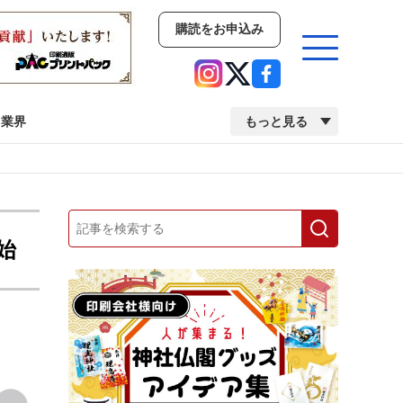
購読をお申込み
業界
もっと見る
新商品
イベント
市場・統計
人事・移転・異動・訃報
始
業界
市場・統計
人事・移転・異動・訃報
2022 見える化・MIS特集
2022 検査・校正特集