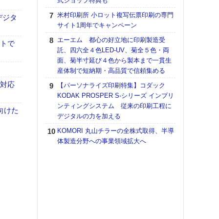
式ショップ特典も
【K
米村印刷所 小ロット複写伝票印刷の専門
デジタ
道の
サイト1周年でキャンペーン
える
エーエム 都心の好立地に印刷製造受
の印刷
イトで
託、四六全４色LED-UV、菊全５色・両
CE
面、菊半寸延び４色から製本まで一貫生
富士
産体制で短納期・高品質で信頼集める
地・
も対応
【パーソナライズ印刷特集】コダック
付表
KODAK PROSPER S-シリーズ インプリ
【ペ
ンティングシステム 従来の印刷工程に
向けた
ト】
デジタルの力を加える
アで
KOMORI 丸山チラーの全株式取得、半導
KO
体製造分野への事業領域拡大へ
体製
【イ
けや
「本
地域