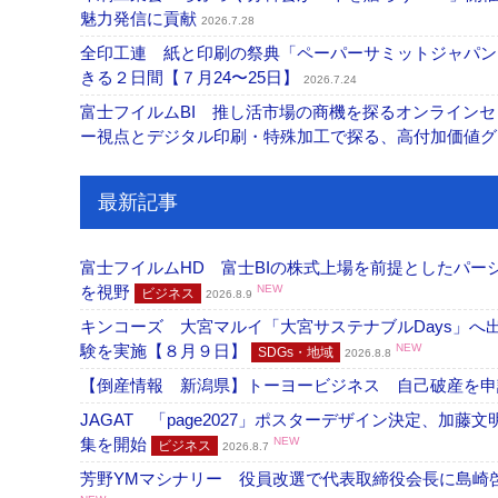
魅力発信に貢献
2026.7.28
全印工連 紙と印刷の祭典「ペーパーサミットジャパン
きる２日間【７月24〜25日】
2026.7.24
富士フイルムBI 推し活市場の商機を探るオンライン
ー視点とデジタル印刷・特殊加工で探る、高付加価値
最新記事
富士フイルムHD 富士BIの株式上場を前提としたパ
を視野
NEW
ビジネス
2026.8.9
キンコーズ 大宮マルイ「大宮サステナブルDays」
験を実施【８月９日】
NEW
SDGs・地域
2026.8.8
【倒産情報 新潟県】トーヨービジネス 自己破産を
JAGAT 「page2027」ポスターデザイン決定、
集を開始
NEW
ビジネス
2026.8.7
芳野YMマシナリー 役員改選で代表取締役会長に島崎