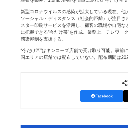
現状を鑑み、1.8mの距離を簡単に測れる“今だけ帯
案内
新型コロナウイルスの感染が拡大している現在、他
ソーシャル・ディスタンス（社会的距離）が注目さ
発刊案内
JFPI印刷用語集
印刷機材年鑑
スター印刷サービスを活用し、顧客の職場や自宅な
に把握できる“今だけ帯”を作成。業務上、テレワー
運営
感染抑制を支援する。
会社案内
購読・購入申し込み
サイトポリシ
“今だけ帯”はキンコーズ店舗で受け取り可能。事前
国エリアの店舗では配布していない。配布期間は202
Facebook