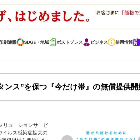
印刷通販
SDGs・地域
ポストプレス
ビジネス
信用情報
インタビュー
コレクション
タンス”を保つ『今だけ帯』の無償提供開
通販
SDGs・地域
ポストプレス
ビジネス
イベント
信用情報
ソリューションサービ
・多彩な商材～
JAPAN PACK 2023 特集
中古印刷機・製本機特集
ウイルス感染症拡大の