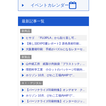
イベントカレンダー
最新記事一覧
新商品
ヒサゴ 「FUJIPLA」から貼り直し可...
【推し活EXPO夏レポート】原色美術印刷...
大阪書籍印刷 手紙がパズルになるレターセ...
新製品
山中紙工所 紙製小判抜袋「プラストッテ」...
理想科学工業 小ロットのパッケージ印刷向...
ホリゾン 10月、びわこ工場内HIPで“...
ＡＩ・デジタル
【パーソナライズ印刷特集】オンデオマ ク...
ホリゾン 10月、びわこ工場内HIPで“...
【パーソナライズ印刷特集】インターロジッ...