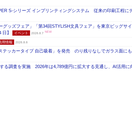
PER S-シリーズ インプリンティングシステム 従来の印刷工程に
グッズフェア」「第34回STYLISH文具フェア」を東京ビッグサ
４日】
NEW
イベント
2026.8.7
信用情報
2026.8.6
フ ステッカータイプ 自己吸着」を発売 のり残りなしでガラス面に
調査を実施 2026年は4,789億円に拡大する見通し、AI活用に