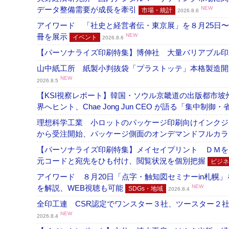
データ整備需要が成長を牽引
NEW
市場・統計
2026.8.6
アイワード 「社史と経営者伝・東京展」を８月25日〜
冊を展示
NEW
イベント
2026.8.6
【パーソナライズ印刷特集】博伸社 大量バリアブル印
山中紙工所 紙製小判抜袋「プラストッテ」本格製造
NEW
2026.8.5
【KSI視察レポート】韓国・ソウル京畿道の出版都市坡
界へヒント、Chae Jong Jun CEO が語る「集中制御
理想科学工業 小ロットのパッケージ印刷向けインクジェッ
から受注開始、パッケージ側面のオンデマンドフルカ
【パーソナライズ印刷特集】メイセイプリント ＤＭを
元コードと宛先をひも付け、閲覧状況を個別把握
ビジネ
アイワード ８月20日「点字・触知図セミナーin札幌
を解説、WEB視聴も可能
NEW
SDGs・地域
2026.8.4
全印工連 CSR認定でワンスター３社、ツースター２
NEW
2026.8.4