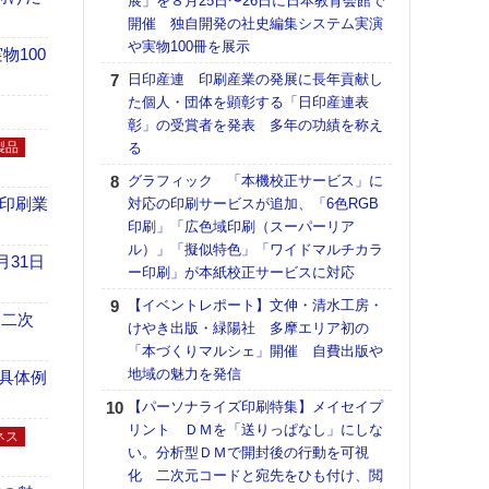
展」を８月25日〜26日に日本教育会館で
催へ～
開催 独自開発の社史編集システム実演
TO
や実物100冊を展示
スマ
100
日印産連 印刷産業の発展に長年貢献し
【パ
た個人・団体を顕彰する「日印産連表
量バ
彰」の受賞者を発表 多年の功績を称え
特殊
製品
る
ラク
グラフィック 「本機校正サービス」に
戦略
の印刷業
対応の印刷サービスが追加、「6色RGB
最適
印刷」「広色域印刷（スーパーリア
の課
ル）」「擬似特色」「ワイドマルチカラ
金融
月31日
ー印刷」が本紙校正サービスに対応
ルホ
【イベントレポート】文伸・清水工房・
【K
 二次
けやき出版・緑陽社 多摩エリア初の
道の
「本づくりマルシェ」開催 自費出版や
える
地域の魅力を発信
の印刷
具体例
CE
【パーソナライズ印刷特集】メイセイプ
リント ＤＭを「送りっぱなし」にしな
理想
ネス
い。分析型ＤＭで開封後の行動を可視
刷向
化 二次元コードと宛先をひも付け、閲
ン 『