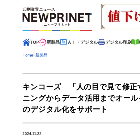
TOP
新製品
ＡＩ・デジタル
デジタル印刷
Home
–
新製品
インデックス
TOP
新着記事
特集記事
動画コンテンツ
キンコーズ 「人の目で見て修正す
カテゴリー一覧
ニングからデータ活用までオール
新商品
新製品
ＡＩ・デジタル
デジタル印刷
印刷
のデジタル化をサポート
特集記事カテゴリー一覧
2022 見える化・MIS特集
特集・デジタル印刷 アイデア
2024.11.22
特集・デジタル印刷 ～ 新成長軌道を描く