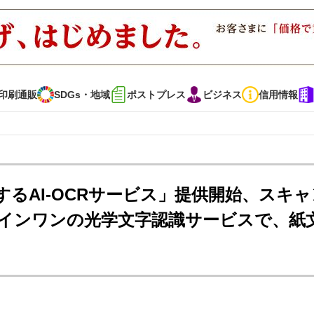
印刷通販
SDGs・地域
ポストプレス
ビジネス
信用情報
インタビュー
コレクション
るAI-OCRサービス」提供開始、スキャ
インワンの光学文字認識サービスで、紙
通販
SDGs・地域
ポストプレス
ビジネス
イベント
信用情報
で勝負！ ～多様なビジネス・多彩な商材～
JAPAN PACK 2023 特集