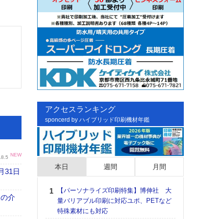
アクセスランキング
sponcerd by ハイブリッド印刷機材年鑑
NEW
.8.5
本日
週間
月間
月31日
【パーソナライズ印刷特集】博伸社 大
日印
、人の介
量バリアブル印刷に対応ユポ、PETなど
た個
特殊素材にも対応
彰」