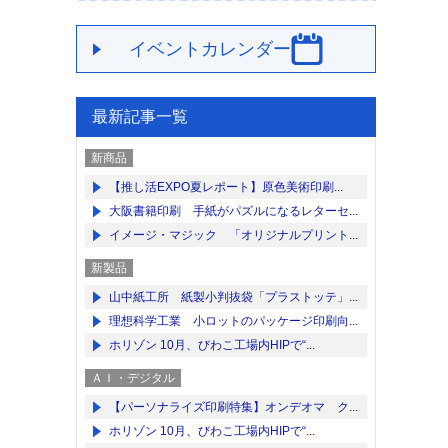
イベントカレンダー
最新記事一覧
新商品
【推し活EXPO夏レポート】原色美術印刷...
大阪書籍印刷 手紙がパズルになるレターセ...
イメージ・マジック 「オリジナルプリント...
新製品
山中紙工所 紙製小判抜袋「プラストッテ」...
理想科学工業 小ロットのパッケージ印刷向...
ホリゾン 10月、びわこ工場内HIPで“...
ＡＩ・デジタル
【パーソナライズ印刷特集】オンデオマ ク...
ホリゾン 10月、びわこ工場内HIPで“...