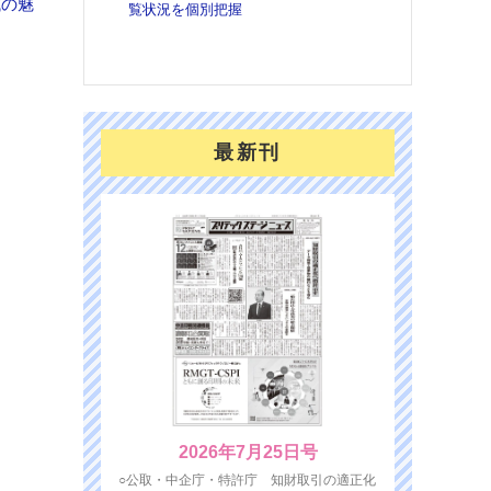
域の魅
覧状況を個別把握
を７
面の
対応
最新刊
2026年7月25日号
○公取・中企庁・特許庁 知財取引の適正化