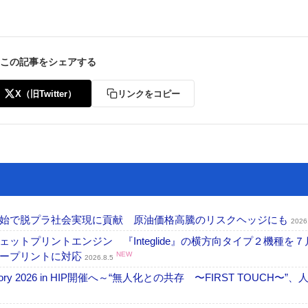
この記事をシェアする
X（旧Twitter）
リンクをコピー
開始で脱プラ社会実現に貢献 原油価格高騰のリスクヘッジにも
2026
トプリントエンジン 『Integlide』の横方向タイプ２機種を７
ラープリントに対応
NEW
2026.8.5
ctory 2026 in HIP開催へ～“無人化との共存 〜FIRST TOUCH〜”