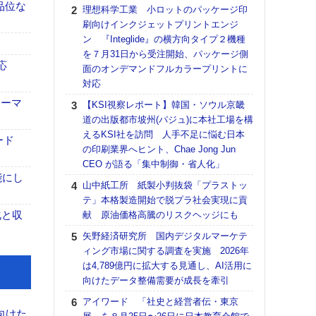
る
高品位な
理想科学工業 小ロットのパッケージ印
刷向けインクジェットプリントエンジ
DNP
ン 『Integlide』の横方向タイプ２機種
上の
を７月31日から受注開始、パッケージ側
意識
応
面のオンデマンドフルカラープリントに
時代
対応
る組
ォーマ
【KSI視察レポート】韓国・ソウル京畿
KO
道の出版都市坡州(パジュ)に本社工場を構
体製
えるKSI社を訪問 人手不足に悩む日本
ード
【パ
の印刷業界へヒント、Chae Jong Jun
ルタ
CEO が語る「集中制御・省人化」
「Va
能にし
山中紙工所 紙製小判抜袋「プラストッ
リュー
テ」本格製造開始で脱プラ社会実現に貢
ライ
化と収
献 原油価格高騰のリスクヘッジにも
DM
矢野経済研究所 国内デジタルマーケテ
【ペ
ィング市場に関する調査を実施 2026年
ト】
は4,789億円に拡大する見通し、AI活用に
アで
向けたデータ整備需要が成長を牽引
ホリゾ
アイワード 「社史と経営者伝・東京
で“Hor
向けた