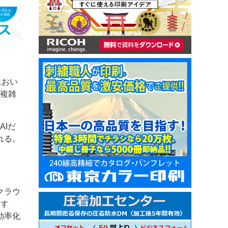
」
におい
や複雑
AIだ
れる。
クラウ
援す
効率化