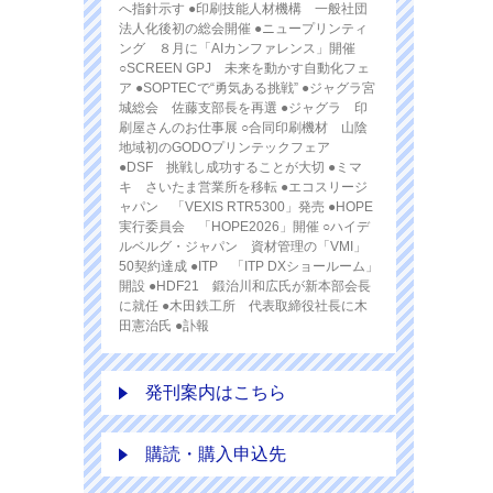
へ指針示す ●印刷技能人材機構 一般社団
法人化後初の総会開催 ●ニュープリンティ
ング ８月に「AIカンファレンス」開催
○SCREEN GPJ 未来を動かす自動化フェ
ア ●SOPTECで“勇気ある挑戦” ●ジャグラ宮
城総会 佐藤支部長を再選 ●ジャグラ 印
刷屋さんのお仕事展 ○合同印刷機材 山陰
地域初のGODOプリンテックフェア
●DSF 挑戦し成功することが大切 ●ミマ
キ さいたま営業所を移転 ●エコスリージ
ャパン 「VEXIS RTR5300」発売 ●HOPE
実行委員会 「HOPE2026」開催 ○ハイデ
ルベルグ・ジャパン 資材管理の「VMI」
50契約達成 ●ITP 「ITP DXショールーム」
開設 ●HDF21 鍛治川和広氏が新本部会長
に就任 ●木田鉄工所 代表取締役社長に木
田憲治氏 ●訃報
発刊案内はこちら
購読・購入申込先