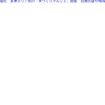
陽社 多摩エリア初の「本づくりマルシェ」開催 自費出版や地