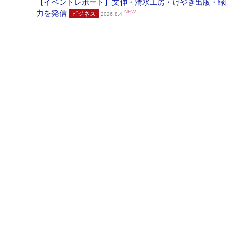
【イベントレポート】文伸・清水工房・けやき出版・緑
力を発信
NEW
ビジネス
2026.8.4