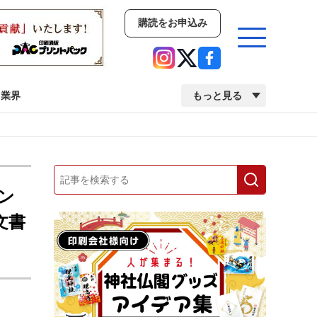
購読をお申込み
業界
もっと見る
新商品
イベント
市場・統計
人事・移転・異動・訃報
ン
文書
業界
市場・統計
人事・移転・異動・訃報
中古印刷機・製本機特集
2022 検査・校正特集