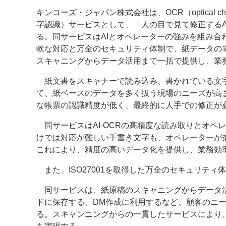
キンコーズ・ジャパン株式会社は、OCR（optical charac
案内
字認識）サービスとして、「人の目で見て修正するAI
る。同サービスはAIとオペレーターの強みを組み合
発刊案内
JFPI印刷用語集
印刷機材年鑑
軟な対応と万全のセキュリティ体制で、紙データの
スキャニングからデータ活用まで一括で提供し、業
運営
紙文書をスキャナーで読み込み、書かれている文字
会社案内
購読・購入申し込み
サイトポリシ
て、紙ベースのデータを多く扱う現場のニーズが高ま
な帳票の認識精度が低く、最終的に人手での修正が
同サービスはAI-OCRの高精度な読み取りとオペ
けでは対応が難しい手書き文字も、オペレーターが
これにより、精度の高いデータ化を提供し、業務効
また、ISO27001を取得した万全のセキュリテ
同サービスは、紙原稿のスキャニングからデータ活
ドに保存する、DM作成に利用するなど、顧客のニ
る。スキャンニングからの一貫したサービスにより