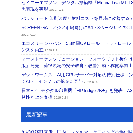
セイコーエプソン デジタル捺染機「Monna Lisa ML-
黒表現を実現
2026.7.21
パラシュート 印刷速度と材料コストを同時に改善する
SCREEN GA アジア市場向けにA4・8ページサイズCTP「
2026.7.10
エコスリージャパン 5.3m幅UVロール・トゥ・ロールプ
ンスを両立
2026.7.9
マーストーケンソリューション フォークリフト後付け
版」発売 荷役現場の安全教育・改善活動・稼働率向
ゲットワークス AI用GPUサーバー対応の特別仕様
てAI・ITインフラの拡充に寄与
2026.6.30
日本HP デジタル印刷機「HP Indigo 7K+」を発
益性向上を支援
2026.6.24
最新記事
矢野経済研究所 国内デジタルマーケティング市場に関する