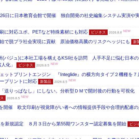
26日に日本教育会館で開催 独自開発の社史編集システム実演や実物
刷に対応ユポ、PETなど特殊素材にも対応
NEW
ビジネス
2026.8.6
開始で脱プラ社会実現に貢献 原油価格高騰のリスクヘッジにも
新
州(パジュ)に本社工場を構えるKSI社を訪問 人手不足に悩む日本
・省人化」
NEW
ビジネス
2026.8.5
トプリントエンジン 『Integlide』の横方向タイプ２機種を７
ラープリントに対応
NEW
新製品
2026.8.5
「送りっぱなし」にしない。分析型ＤＭで開封後の行動を可視化
NEW
ス
2026.8.5
」を開催 欧文印刷が視覚障がい者への情報提供手段や合理的配慮の
社を新規認定 ８月３日から第55期ワンスター認定募集を開始
ビジ