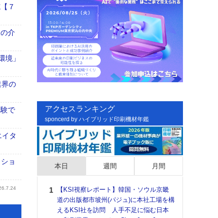
施【７
、人の介
「環境」
業界の
アクセスランキング
体験で
sponcerd by ハイブリッド印刷機材年鑑
エイタ
クショ
本日
週間
月間
26.7.24
【KSI視察レポート】韓国・ソウル京畿
日印
道の出版都市坡州(パジュ)に本社工場を構
た個
えるKSI社を訪問 人手不足に悩む日本
彰」