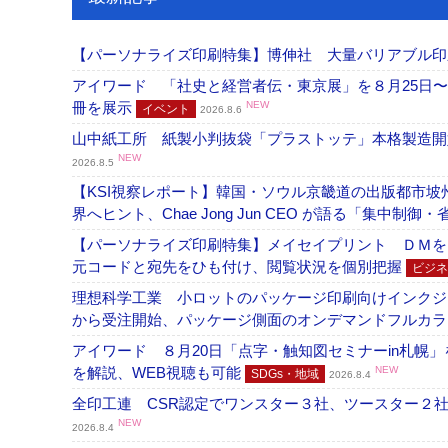
【パーソナライズ印刷特集】博伸社 大量バリアブル印
アイワード 「社史と経営者伝・東京展」を８月25日〜
冊を展示
NEW
イベント
2026.8.6
山中紙工所 紙製小判抜袋「プラストッテ」本格製造
NEW
2026.8.5
【KSI視察レポート】韓国・ソウル京畿道の出版都市坡
界へヒント、Chae Jong Jun CEO が語る「集中制御
【パーソナライズ印刷特集】メイセイプリント ＤＭを
元コードと宛先をひも付け、閲覧状況を個別把握
ビジネ
理想科学工業 小ロットのパッケージ印刷向けインクジェッ
から受注開始、パッケージ側面のオンデマンドフルカ
アイワード ８月20日「点字・触知図セミナーin札幌
を解説、WEB視聴も可能
NEW
SDGs・地域
2026.8.4
全印工連 CSR認定でワンスター３社、ツースター２
NEW
2026.8.4