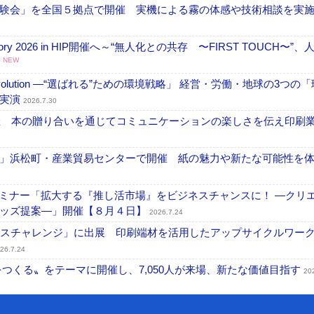
験会」を全国５拠点で開催 実機による霧の体感や技術相談を実
ctory 2026 in HIP開催へ～“無人化との共存 〜FIRST TOUCH〜”
NEW
ng Evolution ―“選ばれる”ための環境戦略」 経営・労働・地球の3つの
を実演
2026.7.30
開催 本の贈り合いを通じてコミュニケーションの楽しさを伝え印刷
」浜松町・産業貿易センターで開催 紙の魅力や新たな可能性を
セミナー「拡大する『推し活市場』をビジネスチャンスに！ ―クリ
グッズ提案―」開催【８月４日】
2026.7.24
ンスチャレンジ」に出展 印刷端材を活用したアップサイクルワー
26.7.24
値をつくる〟をテーマに開催し、7,050人が来場、新たな価値目指す
20