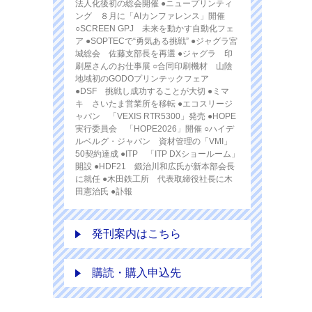
法人化後初の総会開催 ●ニュープリンティ
ング ８月に「AIカンファレンス」開催
○SCREEN GPJ 未来を動かす自動化フェ
ア ●SOPTECで“勇気ある挑戦” ●ジャグラ宮
城総会 佐藤支部長を再選 ●ジャグラ 印
刷屋さんのお仕事展 ○合同印刷機材 山陰
地域初のGODOプリンテックフェア
●DSF 挑戦し成功することが大切 ●ミマ
キ さいたま営業所を移転 ●エコスリージ
ャパン 「VEXIS RTR5300」発売 ●HOPE
実行委員会 「HOPE2026」開催 ○ハイデ
ルベルグ・ジャパン 資材管理の「VMI」
50契約達成 ●ITP 「ITP DXショールーム」
開設 ●HDF21 鍛治川和広氏が新本部会長
に就任 ●木田鉄工所 代表取締役社長に木
田憲治氏 ●訃報
発刊案内はこちら
購読・購入申込先