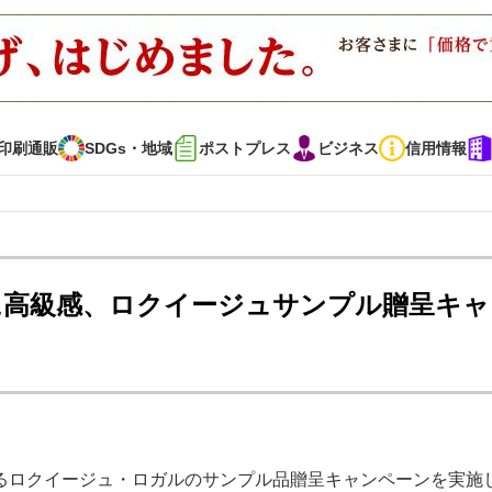
印刷通販
SDGs・地域
ポストプレス
ビジネス
信用情報
インタビュー
コレクション
に高級感、ロクイージュサンプル贈呈キャ
通販
SDGs・地域
ポストプレス
ビジネス
イベント
信用情報
・多彩な商材～
JAPAN PACK 2023 特集
中古印刷機・製本機特集
るロクイージュ・ロガルのサンプル品贈呈キャンペーンを実施