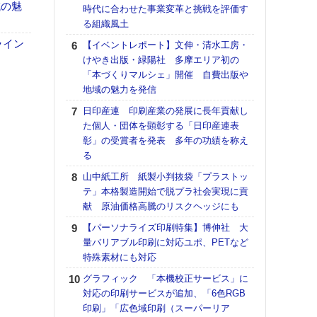
【ペ
域の魅
時代に合わせた事業変革と挑戦を評価す
ト】
る組織風土
アで
ライン
【イベントレポート】文伸・清水工房・
ラク
けやき出版・緑陽社 多摩エリア初の
戦略
「本づくりマルシェ」開催 自費出版や
最適
地域の魅力を発信
の課
日印産連 印刷産業の発展に長年貢献し
金融
た個人・団体を顕彰する「日印産連表
ルホ
彰」の受賞者を発表 多年の功績を称え
【イ
る
会長
山中紙工所 紙製小判抜袋「プラストッ
ンカ
テ」本格製造開始で脱プラ社会実現に貢
ジャ
献 原油価格高騰のリスクヘッジにも
会立
【パーソナライズ印刷特集】博伸社 大
支援
量バリアブル印刷に対応ユポ、PETなど
まで
特殊素材にも対応
全印
グラフィック 「本機校正サービス」に
設置
対応の印刷サービスが追加、「6色RGB
集
印刷」「広色域印刷（スーパーリア