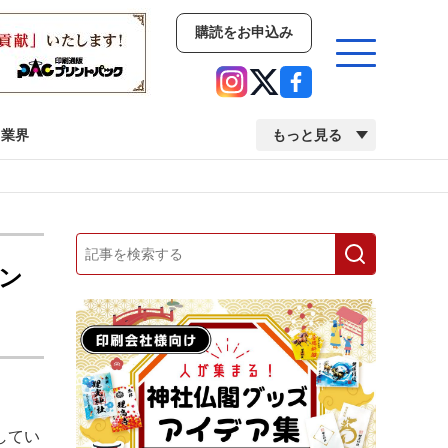
購読をお申込み
業界
もっと見る
新商品
イベント
市場・統計
人事・移転・異動・訃報
ン
業界
市場・統計
人事・移転・異動・訃報
2022 見える化・MIS特集
2022 検査・校正特集
してい