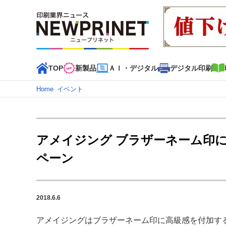
TOP
新製品
ＡＩ・デジタル
デジタル印刷
Home
–
イベント
インデックス
TOP
新着記事
特集記事
動画コンテンツ
アメイジング ブラザーネーム印
カテゴリー一覧
ペーン
新商品
新製品
ＡＩ・デジタル
デジタル印刷
印刷
特集記事カテゴリー一覧
2018.6.6
特集・デジタル印刷 アイデアで勝負！ ～多様なビジネス
特集・デジタル印刷 ～ 新成長軌道を描く
アメイジングはブラザーネーム印に高級感を付加す