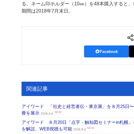
る。ネーム印ホルダー（10㎜）を48本購入すると
期間は2018年7月末日。
案内
発刊案内
JFPI印刷用語集
印刷機材年鑑
運営
会社案内
購読・購入申し込み
サイトポリシ
Facebook
関連記事
アイワード 「社史と経営者伝・東京展」を８月25日〜
冊を展示
NEW
2026.8.6
アイワード ８月20日「点字・触知図セミナーin札幌
を解説、WEB視聴も可能
NEW
2026.8.4