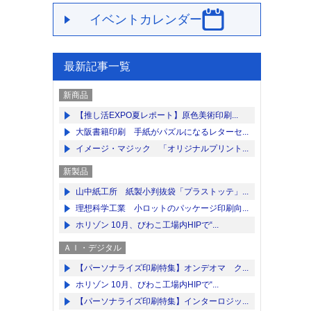
イベントカレンダー
最新記事一覧
新商品
【推し活EXPO夏レポート】原色美術印刷...
大阪書籍印刷 手紙がパズルになるレターセ...
イメージ・マジック 「オリジナルプリント...
新製品
山中紙工所 紙製小判抜袋「プラストッテ」...
理想科学工業 小ロットのパッケージ印刷向...
ホリゾン 10月、びわこ工場内HIPで“...
ＡＩ・デジタル
【パーソナライズ印刷特集】オンデオマ ク...
ホリゾン 10月、びわこ工場内HIPで“...
【パーソナライズ印刷特集】インターロジッ...