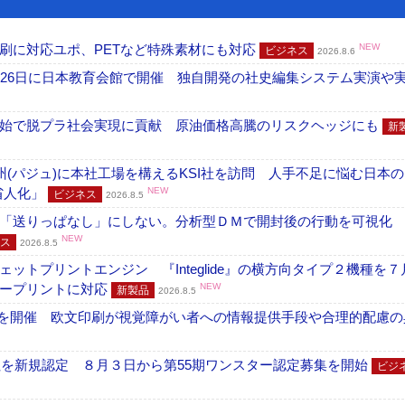
刷に対応ユポ、PETなど特殊素材にも対応
NEW
ビジネス
2026.8.6
26日に日本教育会館で開催 独自開発の社史編集システム実演や実物
開始で脱プラ社会実現に貢献 原油価格高騰のリスクヘッジにも
新
州(パジュ)に本社工場を構えるKSI社を訪問 人手不足に悩む日本
・省人化」
NEW
ビジネス
2026.8.5
「送りっぱなし」にしない。分析型ＤＭで開封後の行動を可視化
NEW
ス
2026.8.5
トプリントエンジン 『Integlide』の横方向タイプ２機種を７
ラープリントに対応
NEW
新製品
2026.8.5
」を開催 欧文印刷が視覚障がい者への情報提供手段や合理的配慮の
社を新規認定 ８月３日から第55期ワンスター認定募集を開始
ビジ