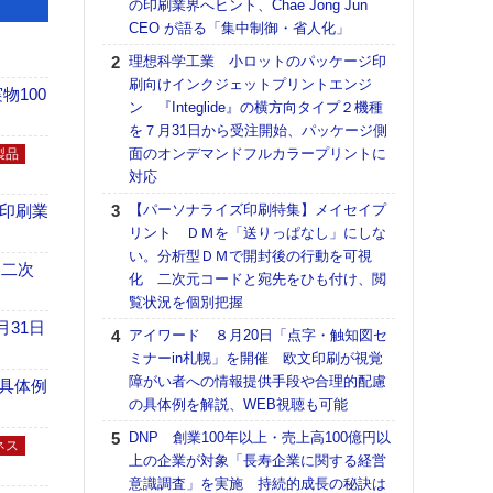
の印刷業界へヒント、Chae Jong Jun
る
CEO が語る「集中制御・省人化」
DNP
理想科学工業 小ロットのパッケージ印
上の
刷向けインクジェットプリントエンジ
意識
100
ン 『Integlide』の横方向タイプ２機種
時代
を７月31日から受注開始、パッケージ側
る組
面のオンデマンドフルカラープリントに
製品
KO
対応
体製
の印刷業
【パーソナライズ印刷特集】メイセイプ
【パ
リント ＤＭを「送りっぱなし」にしな
ルタ
い。分析型ＤＭで開封後の行動を可視
「Va
 二次
化 二次元コードと宛先をひも付け、閲
リュー
覧状況を個別把握
ライ
月31日
アイワード ８月20日「点字・触知図セ
DM
ミナーin札幌」を開催 欧文印刷が視覚
ホリゾ
障がい者への情報提供手段や合理的配慮
具体例
で“Hor
の具体例を解説、WEB視聴も可能
催へ～
DNP 創業100年以上・売上高100億円以
TO
ネス
上の企業が対象「長寿企業に関する経営
スマ
意識調査」を実施 持続的成長の秘訣は