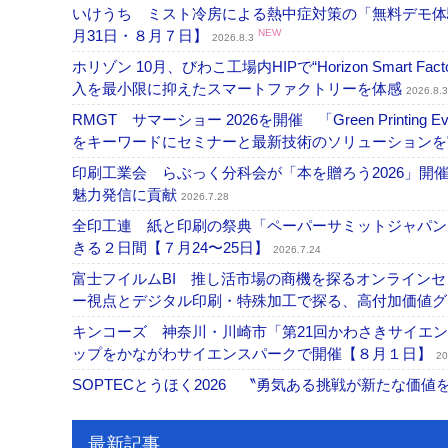
いけうち ミスト冷房による熱中症対策の「無料デモ体
月31日・８月７日】
NEW
2026.8.3
ホリゾン 10月、びわこ工場内HIPで“Horizon Smart Fa
入を最小限に抑えたスマートファクトリーを体感
2026.8.3
RMGT サマーショー 2026を開催 「Green Printi
をキーワードにセミナーと最新技術のソリューション
印刷工業会 らぶっく分科会が「本を贈ろう2026」
魅力発信に貢献
2026.7.28
全印工連 紙と印刷の祭典「ペーパーサミットジャパン
きる２日間【７月24〜25日】
2026.7.24
富士フイルムBI 推し活市場の商機を探るオンライン
ー視点とデジタル印刷・特殊加工で探る、高付加価値
キンコーズ 神奈川・川崎市「第21回かわさきサイエ
ップをかながわサイエンスパークで開催【８月１日】
20
SOPTECとうほく2026 〝勇気ある挑戦が新たな価
最新記事