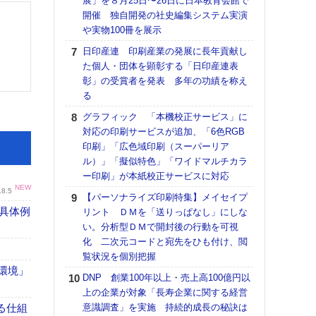
展」を８月25日〜26日に日本教育会館で
アで
開催 独自開発の社史編集システム実演
ホリゾ
や実物100冊を展示
で“Hor
日印産連 印刷産業の発展に長年貢献し
催へ～
た個人・団体を顕彰する「日印産連表
TO
彰」の受賞者を発表 多年の功績を称え
スマ
る
ラク
グラフィック 「本機校正サービス」に
戦略
対応の印刷サービスが追加、「6色RGB
最適
印刷」「広色域印刷（スーパーリア
の課
ル）」「擬似特色」「ワイドマルチカラ
金融
ー印刷」が本紙校正サービスに対応
ルホ
NEW
.8.5
【パーソナライズ印刷特集】メイセイプ
【K
具体例
リント ＤＭを「送りっぱなし」にしな
道の
い。分析型ＤＭで開封後の行動を可視
える
化 二次元コードと宛先をひも付け、閲
の印刷
覧状況を個別把握
CE
「環境」
DNP 創業100年以上・売上高100億円以
理想
上の企業が対象「長寿企業に関する経営
刷向
る仕組
意識調査」を実施 持続的成長の秘訣は
ン 『