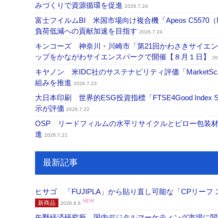
みづくりで資源循環を促進
2026.7.24
富士フイルムBI 米国市場向け複合機「Apeos C5570（M
負荷低減への貢献加速を目指す
2026.7.24
キンコーズ 神奈川・川崎市「第21回かわさきサイエ
ップをかながわサイエンスパークで開催【８月１日】
20
キヤノン 米IDC社のサステナビリティ評価「Marke
組みを推進
2026.7.23
大日本印刷 世界的ESG投資指標「FTSE4Good Ind
示が評価
2026.7.22
OSP リードフィルムの水平リサイクルとピロー包装
進
2026.7.21
最新記事
ヒサゴ 「FUJIPLA」から貼り直し可能な「CPリー
NEW
新商品
2026.8.6
矢野経済研究所 国内デジタルマーケティング市場に関する