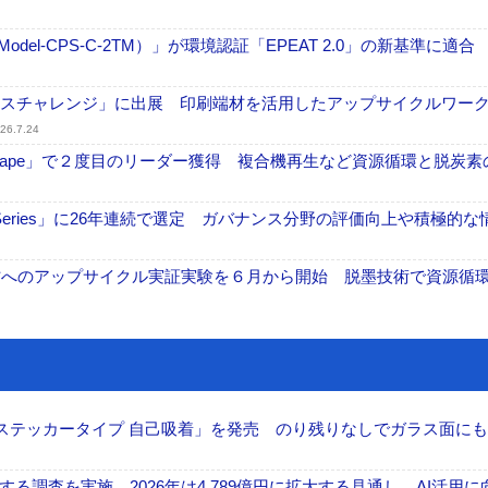
odel-CPS-C-2TM）」が環境認証「EPEAT 2.0」の新基準に適合
ンスチャレンジ」に出展 印刷端材を活用したアップサイクルワー
26.7.24
tScape」で２度目のリーダー獲得 複合機再生など資源循環と脱炭素
ex Series」に26年連続で選定 ガバナンス分野の評価向上や積極的
材へのアップサイクル実証実験を６月から開始 脱墨技術で資源循
フ ステッカータイプ 自己吸着」を発売 のり残りなしでガラス面に
調査を実施 2026年は4,789億円に拡大する見通し、AI活用に