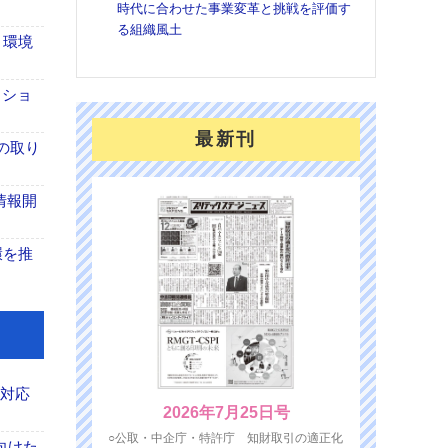
時代に合わせた事業変革と挑戦を評価す
を７
る組織風土
面の
 環境
対応
クショ
最新刊
の取り
な情報開
環を推
も対応
2026年7月25日号
○公取・中企庁・特許庁 知財取引の適正化
向けた