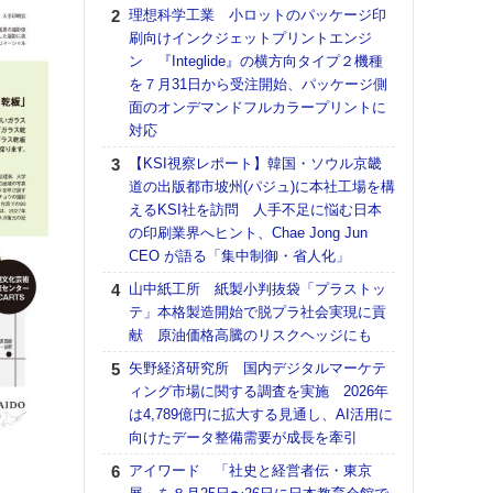
る
理想科学工業 小ロットのパッケージ印
刷向けインクジェットプリントエンジ
DNP
ン 『Integlide』の横方向タイプ２機種
上の
を７月31日から受注開始、パッケージ側
意識
面のオンデマンドフルカラープリントに
時代
対応
る組
【KSI視察レポート】韓国・ソウル京畿
KO
道の出版都市坡州(パジュ)に本社工場を構
体製
えるKSI社を訪問 人手不足に悩む日本
【パ
の印刷業界へヒント、Chae Jong Jun
ルタ
CEO が語る「集中制御・省人化」
「Va
山中紙工所 紙製小判抜袋「プラストッ
リュー
テ」本格製造開始で脱プラ社会実現に貢
ライ
献 原油価格高騰のリスクヘッジにも
DM
矢野経済研究所 国内デジタルマーケテ
【パ
ィング市場に関する調査を実施 2026年
量バ
は4,789億円に拡大する見通し、AI活用に
特殊
向けたデータ整備需要が成長を牽引
【ペ
アイワード 「社史と経営者伝・東京
ト】