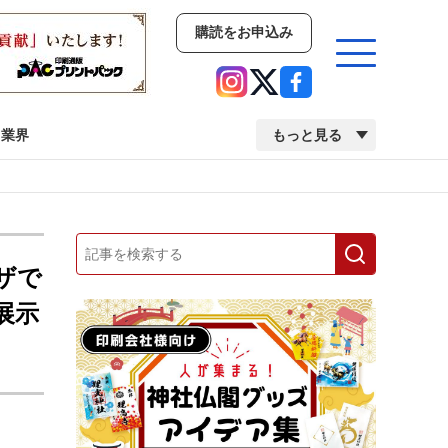
購読をお申込み
業界
もっと見る
新商品
イベント
市場・統計
人事・移転・異動・訃報
ザで
展示
業界
市場・統計
人事・移転・異動・訃報
2022 見える化・MIS特集
2022 検査・校正特集