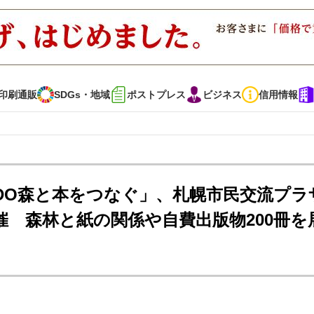
印刷通販
SDGs・地域
ポストプレス
ビジネス
信用情報
インタビュー
コレクション
IDO森と本をつなぐ」、札幌市民交流プラ
開催 森林と紙の関係や自費出版物200冊を
通販
SDGs・地域
ポストプレス
ビジネス
イベント
信用情報
・多彩な商材～
JAPAN PACK 2023 特集
中古印刷機・製本機特集