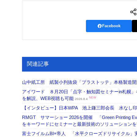
Facebook
関連記事
山中紙工所 紙製小判抜袋「プラストッテ」本格製造
アイワード ８月20日「点字・触知図セミナーin札幌
を解説、WEB視聴も可能
NEW
2026.8.4
【インタビュー】日本WPA 池上鎌三郎会長 水なし印
RMGT サマーショー 2026を開催 「Green Printi
をキーワードにセミナーと最新技術のソリューション
富士フイルムBI×帝人 「水平クローズドリサイクル