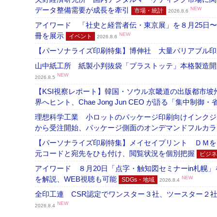
データ整備需要が成長を牽引
NEW
市場・統計
2026.8.6
アイワード 「社史と経営者伝・東京展」を８月25日〜
冊を展示
NEW
イベント
2026.8.6
【パーソナライズ印刷特集】博伸社 大量バリアブル印
山中紙工所 紙製小判抜袋「プラストッテ」本格製造
NEW
2026.8.5
【KSI視察レポート】韓国・ソウル京畿道の出版都市坡
界へヒント、Chae Jong Jun CEO が語る「集中制御
理想科学工業 小ロットのパッケージ印刷向けインクジェッ
から受注開始、パッケージ側面のオンデマンドフルカ
【パーソナライズ印刷特集】メイセイプリント ＤＭを
元コードと宛先をひも付け、閲覧状況を個別把握
ビジネ
アイワード ８月20日「点字・触知図セミナーin札幌
を解説、WEB視聴も可能
NEW
SDGs・地域
2026.8.4
全印工連 CSR認定でワンスター３社、ツースター２
NEW
2026.8.4