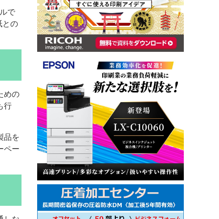
ールで
紙との
ための
も行
製品を
ーペー