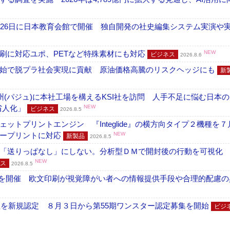
26日に日本教育会館で開催 独自開発の社史編集システム実演や実物
刷に対応ユポ、PETなど特殊素材にも対応
NEW
ビジネス
2026.8.6
開始で脱プラ社会実現に貢献 原油価格高騰のリスクヘッジにも
新
州(パジュ)に本社工場を構えるKSI社を訪問 人手不足に悩む日本
・省人化」
NEW
ビジネス
2026.8.5
トプリントエンジン 『Integlide』の横方向タイプ２機種を７
ラープリントに対応
NEW
新製品
2026.8.5
「送りっぱなし」にしない。分析型ＤＭで開封後の行動を可視化
NEW
ス
2026.8.5
」を開催 欧文印刷が視覚障がい者への情報提供手段や合理的配慮の
社を新規認定 ８月３日から第55期ワンスター認定募集を開始
ビジ