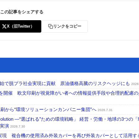
この記事をシェアする
X（旧Twitter）
リンクをコピー
開始で脱プラ社会実現に貢献 原油価格高騰のリスクヘッジにも
2026
」を開催 欧文印刷が視覚障がい者への情報提供手段や合理的配慮の
刷から“環境ソリューションカンパニー集団”へ
2026.7.31
ng Evolution ―“選ばれる”ための環境戦略」 経営・労働・地球の3つの
を実演
2026.7.30
」実現 複合機の使用済み外装カバーを再び外装カバーとして活用す