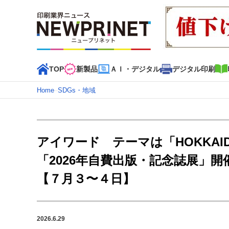
TOP
新製品
ＡＩ・デジタル
デジタル印刷
Home
–
SDGs・地域
インデックス
TOP
新着記事
特集記事
動画コンテンツ
アイワード テーマは「HOKKA
カテゴリー一覧
「2026年自費出版・記念誌展」
新商品
新製品
ＡＩ・デジタル
デジタル印刷
印刷
【７月３〜４日】
特集記事カテゴリー一覧
特集・デジタル印刷 アイデアで勝負！ ～多様なビジネス
2026.6.29
特集・デジタル印刷 ～ 新成長軌道を描く