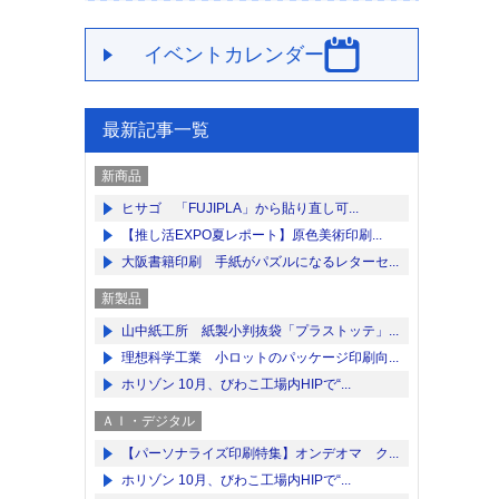
イベントカレンダー
最新記事一覧
新商品
ヒサゴ 「FUJIPLA」から貼り直し可...
【推し活EXPO夏レポート】原色美術印刷...
大阪書籍印刷 手紙がパズルになるレターセ...
新製品
山中紙工所 紙製小判抜袋「プラストッテ」...
理想科学工業 小ロットのパッケージ印刷向...
ホリゾン 10月、びわこ工場内HIPで“...
ＡＩ・デジタル
【パーソナライズ印刷特集】オンデオマ ク...
ホリゾン 10月、びわこ工場内HIPで“...