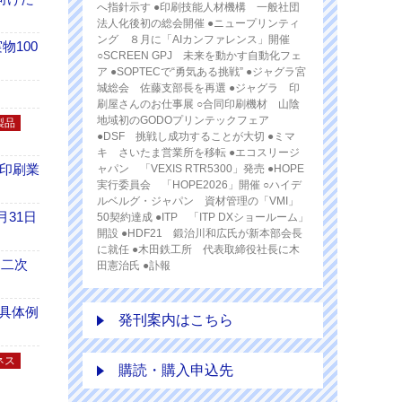
へ指針示す ●印刷技能人材機構 一般社団
法人化後初の総会開催 ●ニュープリンティ
ング ８月に「AIカンファレンス」開催
100
○SCREEN GPJ 未来を動かす自動化フェ
ア ●SOPTECで“勇気ある挑戦” ●ジャグラ宮
城総会 佐藤支部長を再選 ●ジャグラ 印
刷屋さんのお仕事展 ○合同印刷機材 山陰
地域初のGODOプリンテックフェア
製品
●DSF 挑戦し成功することが大切 ●ミマ
キ さいたま営業所を移転 ●エコスリージ
の印刷業
ャパン 「VEXIS RTR5300」発売 ●HOPE
実行委員会 「HOPE2026」開催 ○ハイデ
ルベルグ・ジャパン 資材管理の「VMI」
月31日
50契約達成 ●ITP 「ITP DXショールーム」
開設 ●HDF21 鍛治川和広氏が新本部会長
に就任 ●木田鉄工所 代表取締役社長に木
 二次
田憲治氏 ●訃報
具体例
発刊案内はこちら
ネス
購読・購入申込先