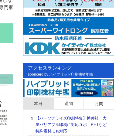
通しな
専門家
アクセスランキング
sponcerd by ハイブリッド印刷機材年鑑
本日
週間
月間
【パーソナライズ印刷特集】博伸社 大
日印
量バリアブル印刷に対応ユポ、PETなど
た個
特殊素材にも対応
彰」