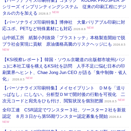
【パーソナライズ印刷特集】コダック KODAK PROSPER S-
シリーズ インプリンティングシステム 従来の印刷工程にデジ
タルの力を加える
NEW
2026.8.7
【パーソナライズ印刷特集】博伸社 大量バリアブル印刷に対
応ユポ、PETなど特殊素材にも対応
NEW
2026.8.6
山中紙工所 紙製小判抜袋「プラストッテ」本格製造開始で脱
プラ社会実現に貢献 原油価格高騰のリスクヘッジにも
2026.8.5
NEW
【KSI視察レポート】韓国・ソウル京畿道の出版都市坡州(パジ
ュ)に本社工場を構えるKSI社を訪問 人手不足に悩む日本の印
刷業界へヒント、Chae Jong Jun CEO が語る「集中制御・省人
化」
NEW
2026.8.5
【パーソナライズ印刷特集】メイセイプリント ＤＭを「送り
っぱなし」にしない。分析型ＤＭで開封後の行動を可視化 二
次元コードと宛先をひも付け、閲覧状況を個別把握
NEW
2026.8.5
全印工連 CSR認定でワンスター３社、ツースター２社を新規
認定 ８月３日から第55期ワンスター認定募集を開始
2026.8.4
NEW