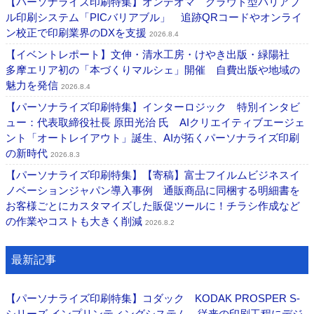
【パーソナライズ印刷特集】オンデオマ クラウド型バリアブ
ル印刷システム「PICバリアブル」 追跡QRコードやオンライ
ン校正で印刷業界のDXを支援
2026.8.4
【イベントレポート】文伸・清水工房・けやき出版・緑陽社
多摩エリア初の「本づくりマルシェ」開催 自費出版や地域の
魅力を発信
2026.8.4
【パーソナライズ印刷特集】インターロジック 特別インタビ
ュー：代表取締役社長 原田光治 氏 AIクリエイティブエージェ
ント「オートレイアウト」誕生、AIが拓くパーソナライズ印刷
の新時代
2026.8.3
【パーソナライズ印刷特集】【寄稿】富士フイルムビジネスイ
ノベーションジャパン導入事例 通販商品に同梱する明細書を
お客様ごとにカスタマイズした販促ツールに！チラシ作成など
の作業やコストも大きく削減
2026.8.2
最新記事
【パーソナライズ印刷特集】コダック KODAK PROSPER S-
シリーズ インプリンティングシステム 従来の印刷工程にデジ