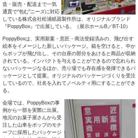
造・販売・配送まで一気
特集・デジタル印刷 アイデアで勝負！ ～多様なビジネス・多彩な商材～
通貫で“包む”ニーズに対応
JAPAN PACK 2023 特集
中古印刷機・製本機特集
2022 検査・校正特集
している株式会社松浦紙器製作所は、オリジナルブランド
特集・デジタル印刷 ～ 新成長軌道を描く
『PoppyBox』で出展している。（展示ホールB／BT-10）
案内
PoppyBoxは、実用新案・意匠・商法登録済みの、飛び出す
絵本をイメージした新しいパッケージ。箱を空けると、中か
発刊案内
JFPI印刷用語集
印刷機材年鑑
らポップが飛び出し、その台座の部分をあけると商品が収納
運営
されている。インパクトを与えることができるので忘れられ
会社案内
購読・購入申し込み
サイトポリシー
ないパッケージなるほか、売り場でも存在感を発揮できるパ
お問い合わせ
ッケージとして提案。オリジナルのパッケージづくりを受注
しているので、社名を入れてノベルティ用にすることができ
る。
会場では、PoppyBoxの事
例から一部を実際に出展。
地元のお菓子屋さんから受
注した山車をポップのモチ
ーフに採用したパッケージ