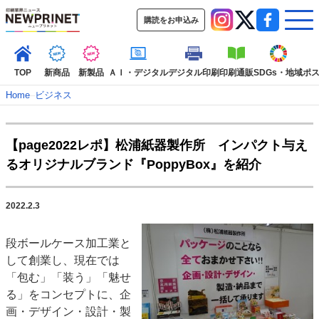
購読をお申込み
TOP
新商品
新製品
ＡＩ・デジタル
デジタル印刷
印刷通販
SDGs・地域
ポ
Home
–
ビジネス
インデックス
【page2022レポ】松浦紙器製作所 インパクト与え
TOP
新着記事
特集記事
動画コンテンツ
るオリジナルブランド『PoppyBox』を紹介
インタビュー
コレクション
カテゴリー一覧
2022.2.3
新商品
新製品
ＡＩ・デジタル
デジタル印刷
印刷通販
段ボールケース加工業と
SDGs・地域
ポストプレス
ビジネス
イベント
信用情報
業界
して創業し、現在では
市場・統計
人事・移転・異動・訃報
「包む」「装う」「魅せ
特集記事カテゴリー一覧
る」をコンセプトに、企
画・デザイン・設計・製
2022 見える化・MIS特集