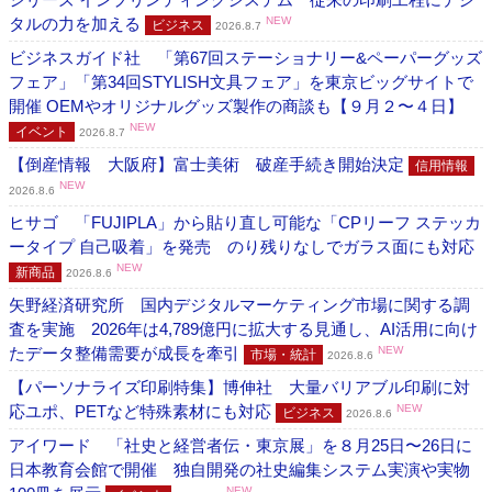
タルの力を加える
NEW
ビジネス
2026.8.7
ビジネスガイド社 「第67回ステーショナリー&ペーパーグッズ
フェア」「第34回STYLISH文具フェア」を東京ビッグサイトで
開催 OEMやオリジナルグッズ製作の商談も【９月２〜４日】
NEW
イベント
2026.8.7
【倒産情報 大阪府】富士美術 破産手続き開始決定
信用情報
NEW
2026.8.6
ヒサゴ 「FUJIPLA」から貼り直し可能な「CPリーフ ステッカ
ータイプ 自己吸着」を発売 のり残りなしでガラス面にも対応
NEW
新商品
2026.8.6
矢野経済研究所 国内デジタルマーケティング市場に関する調
査を実施 2026年は4,789億円に拡大する見通し、AI活用に向け
たデータ整備需要が成長を牽引
NEW
市場・統計
2026.8.6
【パーソナライズ印刷特集】博伸社 大量バリアブル印刷に対
応ユポ、PETなど特殊素材にも対応
NEW
ビジネス
2026.8.6
アイワード 「社史と経営者伝・東京展」を８月25日〜26日に
日本教育会館で開催 独自開発の社史編集システム実演や実物
NEW